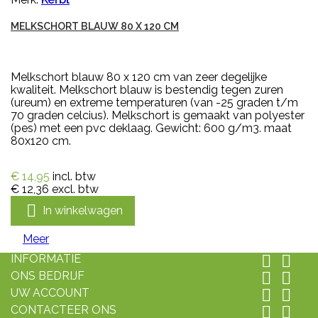
MELKSCHORT BLAUW 80 X 120 CM
Melkschort blauw 80 x 120 cm van zeer degelijke
kwaliteit. Melkschort blauw is bestendig tegen zuren
(ureum) en extreme temperaturen (van -25 graden t/m
70 graden celcius). Melkschort is gemaakt van polyester
(pes) met een pvc deklaag. Gewicht: 600 g/m3. maat
80x120 cm.
€ 14,95
incl. btw
€ 12,36
excl. btw

In winkelwagen
Meer
INFORMATIE


ONS BEDRIJF


UW ACCOUNT


CONTACTEER ONS

