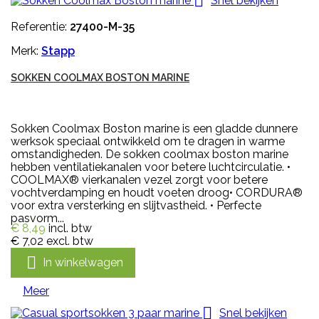

Snel bekijken
Referentie:
27400-M-35
Merk:
Stapp
SOKKEN COOLMAX BOSTON MARINE
Sokken Coolmax Boston marine is een gladde dunnere
werksok speciaal ontwikkeld om te dragen in warme
omstandigheden. De sokken coolmax boston marine
hebben ventilatiekanalen voor betere luchtcirculatie. •
COOLMAX® vierkanalen vezel zorgt voor betere
vochtverdamping en houdt voeten droog• CORDURA®
voor extra versterking en slijtvastheid. • Perfecte
pasvorm...
€ 8,49
incl. btw
€ 7,02
excl. btw

In winkelwagen
Meer

Snel bekijken