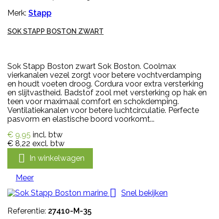
Merk:
Stapp
SOK STAPP BOSTON ZWART
Sok Stapp Boston zwart Sok Boston. Coolmax
vierkanalen vezel zorgt voor betere vochtverdamping
en houdt voeten droog. Cordura voor extra versterking
en slijtvastheid. Badstof zool met versterking op hak en
teen voor maximaal comfort en schokdemping.
Ventilatiekanalen voor betere luchtcirculatie. Perfecte
pasvorm en elastische boord voorkomt...
€ 9,95
incl. btw
€ 8,22
excl. btw

In winkelwagen
Meer

Snel bekijken
Referentie:
27410-M-35