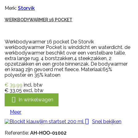
Merk:
Storvik
WERKBODYWARMER 16 POCKET
Werkbodywarmer 16 pocket De Storvik
werkbodywarmer Pocket is winddicht en waterdicht. de
werkbodywarmer beschikt over een verstelbare taille,
extra lange rug, 4 borstzakken,4 steekzakken, 2
opzetzakken en een grote binnenzak. De bodywarmer
en kraag zijn gevoerd met fleece. Materiaal:65%
polyester en 35% katoen
€ 39,99
incl. btw
€ 33,05
excl. btw

In winkelwagen
Meer

Snel bekijken
Referentie:
AH-HOO-01002