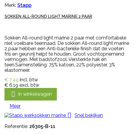
Merk:
Stapp
SOKKEN ALL-ROUND LIGHT MARINE 2 PAAR
Sokken All-round light marine 2 paar met comfortabele
niet voelbare teennaad. De sokken All-round light marine
2 paar hebben een Anti-bacteriële finish dat de voeten
fris en geurvrij helpt te houden. Groot vochtopnemend
vermogen. Met badstofzool. Versterkte hak en
teen.Samenstelling: 75% katoen, 22% polyester, 3%
elastomeer.
€ 7,49
incl. btw
€ 6,19
excl. btw

In winkelwagen
Meer

Snel bekijken
Referentie:
26305-B-11