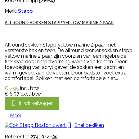
Referentie:
4415-M-47
Merk:
Stapp
ALLROUND SOKKEN STAPP YELLOW MARINE 2 PAAR
Allround sokken Stapp yellow marine 2 paar met
versterkte hak en teen. De allround worker sokken stapp
yellow marine 2 paar zijn voorzien van een ingebreide
flex waardoor rimpelvorming wordt voorkomen. Door
toevoeging van acryl geven de sokken een zacht en
warm gevoel aan de voeten. Door badstof voet extra
comfortabel. Sokken met een comfortabele niet...
€ 7,95
incl. btw
€ 6,57
excl. btw

In winkelwagen
Meer

Snel bekijken
Referentie:
27410-Z-35