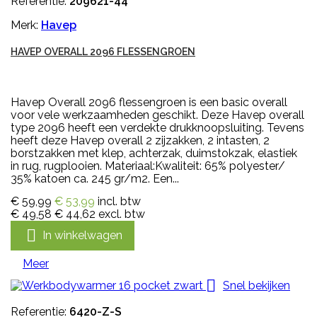
Referentie:
209621-44
Merk:
Havep
HAVEP OVERALL 2096 FLESSENGROEN
Havep Overall 2096 flessengroen is een basic overall
voor vele werkzaamheden geschikt. Deze Havep overall
type 2096 heeft een verdekte drukknoopsluiting. Tevens
heeft deze Havep overall 2 zijzakken, 2 intasten, 2
borstzakken met klep, achterzak, duimstokzak, elastiek
in rug, rugplooien. Materiaal:Kwaliteit: 65% polyester/
35% katoen ca. 245 gr/m2. Een...
€ 59,99
€ 53,99
incl. btw
€ 49,58
€ 44,62
excl. btw

In winkelwagen
Meer

Snel bekijken
Referentie:
6420-Z-S