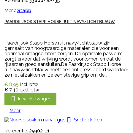
Referentie:
33600-MA-35
Merk:
Stapp
PAARDRIJSOK STAPP HORSE RUIT NAVY/LICHTBLAUW
Paardrijsok Stapp Horse ruit navy/lichtblauw zijn
gemaakt van hoogwaardige materialen die voor een
optimaal draagcomfort zorgen. De optimale pasvorm
zorgt ervoor dat wrijving wordt voorkomen en dat de
rijlaarzen goed aansluiten.De Paardrijsok Stapp Horse
ruit navy/lichtblauw heeft een antipress boord waardoor
ze niet afzakken en ze een stevige grip om de...
€ 8,95
incl. btw
€ 7,40
excl. btw

In winkelwagen
Meer

Snel bekijken
Referentie:
25902-11