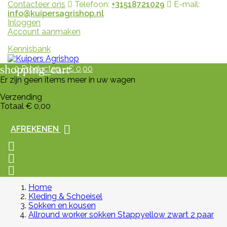
Contacteer ons
Telefoon:
+31518721029
E-mail:
info@kuipersagrishop.nl
Inloggen
Account aanmaken
Kennisbank
shopping_cart
0
Producten - € 0,00
Er zijn geen items meer in uw wagen
Verzending
Totaal
€ 0,00

AFREKENEN



Home
Kleding & Schoeisel
Sokken en kousen
Allround worker sokken Stappyellow zwart 2 paar