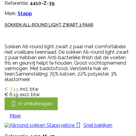
Referentie:
4410-Z-39
Merk:
Stapp
SOKKEN ALL-ROUND LIGHT ZWART 2 PAAR
Sokken All-round light zwart 2 paar met comfortabele
niet voelbare teennaad. De sokken All-round light zwart
2 paar hebben een Anti-bacteriële finish dat de voeten
fris en geurvrij helpt te houden. Groot vochtopnemend
vermogen. Met badstofzool. Versterkte hak en
teen.Samenstelling: 75% katoen, 22% polyester, 3%
elastomeer.
€ 7,49
incl. btw
€ 6,19
excl. btw

In winkelwagen
Meer

Snel bekijken