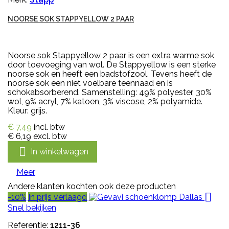
NOORSE SOK STAPPYELLOW 2 PAAR
Noorse sok Stappyellow 2 paar is een extra warme sok
door toevoeging van wol. De Stappyellow is een sterke
noorse sok en heeft een badstofzool. Tevens heeft de
noorse sok een niet voelbare teennaad en is
schokabsorberend. Samenstelling: 49% polyester, 30%
wol, 9% acryl, 7% katoen, 3% viscose, 2% polyamide.
Kleur: grijs.
€ 7,49
incl. btw
€ 6,19
excl. btw

In winkelwagen
Meer
Andere klanten kochten ook deze producten

-10%
In prijs verlaagd
Snel bekijken
Referentie:
1211-36