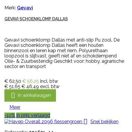
Merk:
Gevavi
GEVAVI SCHOENKLOMP DALLAS
Gevavi schoenklomp Dallas met anti-slip Pu zool. De
Gevavi schoenklomp Dallas heeft een houten
binnenzool en leren kap met riem. Polyurethaan
loopzool is slijtvast, geeft niet af en schokdempend
Olie- & Zuurbestendig Geschikt voor: hobby, agrarische
sector en transport
€ 62,50
€ 56,25
incl. btw
€ 51,65
€ 46,49
excl. btw

In winkelwagen
Meer
-10%
In prijs verlaagd

Snel bekijken