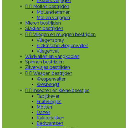
Eksters verjagen


Mollen bestrijden
Mollenklemmen
Mollen verjagen
Mieren bestrijden
Slakken bestrijden


Vliegen en muggen bestrijden
Vliegenspray
Elektrische vliegenvallen
Vliegenval
Wildvallen en vangkooien
Spinnen bestrijden
Zilvervisjes bestrijden


Wespen bestrijden
Wespenvallen
Wespengif


Insecten en kleine beestjes
Tapijtkever
Fruitvliegjes
Motten
Dazen
Kakkerlakken
Bedwantsen