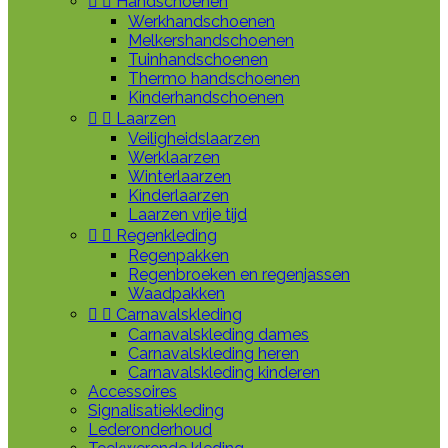


Handschoenen
Werkhandschoenen
Melkershandschoenen
Tuinhandschoenen
Thermo handschoenen
Kinderhandschoenen


Laarzen
Veiligheidslaarzen
Werklaarzen
Winterlaarzen
Kinderlaarzen
Laarzen vrije tijd


Regenkleding
Regenpakken
Regenbroeken en regenjassen
Waadpakken


Carnavalskleding
Carnavalskleding dames
Carnavalskleding heren
Carnavalskleding kinderen
Accessoires
Signalisatiekleding
Lederonderhoud