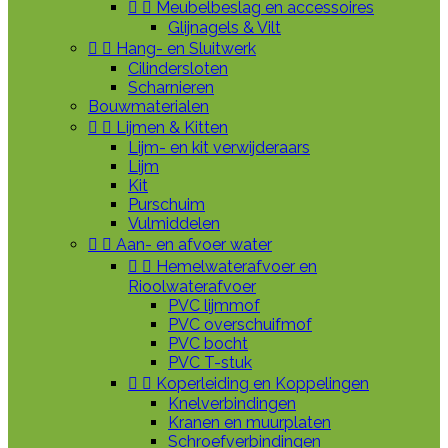


Meubelbeslag en accessoires
Glijnagels & Vilt


Hang- en Sluitwerk
Cilindersloten
Scharnieren
Bouwmaterialen


Lijmen & Kitten
Lijm- en kit verwijderaars
Lijm
Kit
Purschuim
Vulmiddelen


Aan- en afvoer water


Hemelwaterafvoer en
Rioolwaterafvoer
PVC lijmmof
PVC overschuifmof
PVC bocht
PVC T-stuk


Koperleiding en Koppelingen
Knelverbindingen
Kranen en muurplaten
Schroefverbindingen