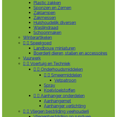
Plastic zakken
Sponzen en Zemen
Zaklampen
Zakmessen
Huishoudelijk diversen
Waslijndraad
Schoonmaken
Winterartikelen


Speelgoed
Landbouw miniaturen
Boerderij dieren, stallen en accessoires
Vuurwerk


Voertuig en Techniek


Onderhoudsmiddelen


Smeermiddelen
Vetpatroon
Spray
Koelvloeistoffen


Aanhanger onderdelen
Aanhangernet
Aanhanger verlichting


Vliegen bestrijding veehouderij
Vliegenbestrijding op rundvee