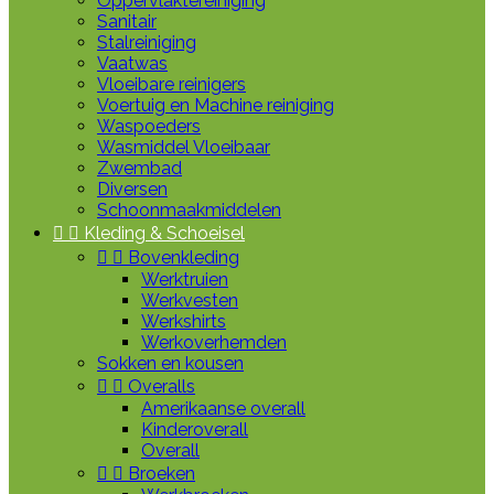
Oppervlaktereiniging
Sanitair
Stalreiniging
Vaatwas
Vloeibare reinigers
Voertuig en Machine reiniging
Waspoeders
Wasmiddel Vloeibaar
Zwembad
Diversen
Schoonmaakmiddelen


Kleding & Schoeisel


Bovenkleding
Werktruien
Werkvesten
Werkshirts
Werkoverhemden
Sokken en kousen


Overalls
Amerikaanse overall
Kinderoverall
Overall


Broeken