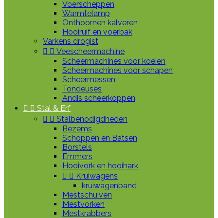
Voerscheppen
Warmtelamp
Onthoornen kalveren
Hooiruif en voerbak
Varkens drogist


Veescheermachine
Scheermachines voor koeien
Scheermachines voor schapen
Scheermessen
Tondeuses
Andis scheerkoppen


Stal & Erf


Stalbenodigdheden
Bezems
Schoppen en Batsen
Borstels
Emmers
Hooivork en hooihark


Kruiwagens
kruiwagenband
Mestschuiven
Mestvorken
Mestkrabbers