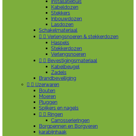
Installatiebuis
Kabeldozen
Stekkers
Inbouwdozen
Lasdozen
Schakelmateriaal


Verlengsnoeren & stekkerdozen
Haspels
Stekkerdozen
Verlengsnoeren


Bevestigingsmateriaal
Kabelbeugel
Zadels
Brandbeveiliging


IJzerwaren
Bouten
Moeren
Pluggen
Spijkers en nagels


Ringen
Carrosserieringen
Borgpennen en Borgveren
karabijnhaak