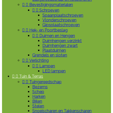


Bevestigingsmaterialen


Schroeven
Spaanplaatschroeven
Vlonderschroeven
Gipsplaatschroeven


Hek- en Poortbeslag


Duimen en Hengen
Duimhengen verzinkt
Duimhengen zwart
Plaatduimen
Grendels en sloten


Verlichting


Lampen
LED lampen


Tuin & Terras


Tuingereedschap
Bezems
Schep
Harken
Bijlen
Stelen
Snoeischaren en Takkenscharen