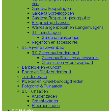
drip
Gardena koppelingen
Gardena Sproeikoppen
Gardena Besproeiingscomputer
Besproeiing diversen
Wandslangenboxen en slangenwagens


Tuinslangen
Gardena tuinslangen
Regenton en accessoires


Vijver en Zwembad


Zwembad onderhoud
Zwembadfilters en accessoires
Chemicaliën voor zwembad
Barbecue en Vuurkorf
Boom en Struik onderhoud
Tuindecoratie
Kweken en kweekbenodigdheden
Potgrond & Tuinaarde


Tuinzaden
Kruidenzaden
Groentezaden
Bloemenzaden


Huisdier