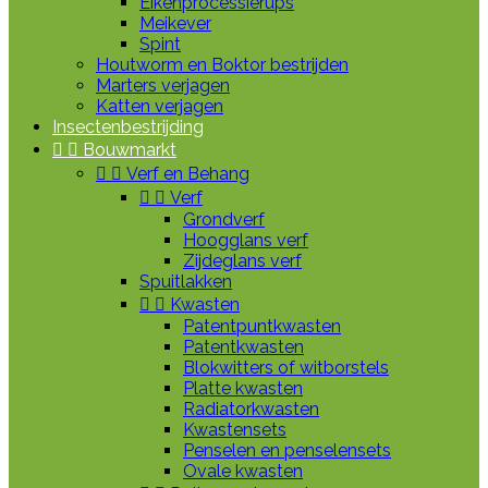
Eikenprocessierups
Meikever
Spint
Houtworm en Boktor bestrijden
Marters verjagen
Katten verjagen
Insectenbestrijding


Bouwmarkt


Verf en Behang


Verf
Grondverf
Hoogglans verf
Zijdeglans verf
Spuitlakken


Kwasten
Patentpuntkwasten
Patentkwasten
Blokwitters of witborstels
Platte kwasten
Radiatorkwasten
Kwastensets
Penselen en penselensets
Ovale kwasten