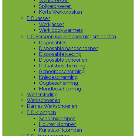
Werkbroeken
Spijkerbroeken
Korte Werkbroeken


Jassen
Werkjassen
Werk bodywarmers


Persoonlijke Beschermingsmiddelen
Disposables
Disposable handschoenen
Disposable kleding
Disposable schoenen
Gelaatsbescherming
Gehoorbescherming
Kniebescherming
Oogbescherming
Mondbescherming
Winterkleding
Werkschoenen
Dames Werkschoenen


Klompen
Schoenklompen
Houten klompen
Kunststof klompen