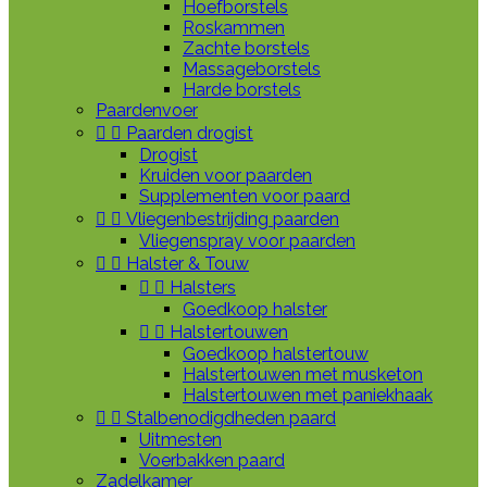
Hoefborstels
Roskammen
Zachte borstels
Massageborstels
Harde borstels
Paardenvoer


Paarden drogist
Drogist
Kruiden voor paarden
Supplementen voor paard


Vliegenbestrijding paarden
Vliegenspray voor paarden


Halster & Touw


Halsters
Goedkoop halster


Halstertouwen
Goedkoop halstertouw
Halstertouwen met musketon
Halstertouwen met paniekhaak


Stalbenodigdheden paard
Uitmesten
Voerbakken paard
Zadelkamer