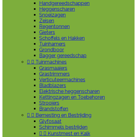
Handgereedschappen
Heggenscharen
Snoeizagen
Zeisen
Regentonnen
Gieters
Schoffels en Hakken
Tuinhamers
Grondboor
Bagger gereedschap


Tuinmachines
Grasmaaiers
Grastrimmers
Verticuteermachines
Bladblazers
Elektrische heggenscharen
Kettingzagen en Toebehoren
Strooiers
Brandstoffen


Bemesting en Bestrijding
Glyfosaat
Schimmels bestrijden


Kunstmest en Kalk