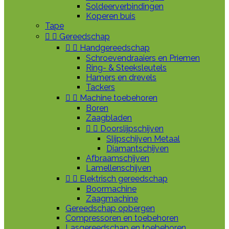
Soldeerverbindingen
Koperen buis
Tape


Gereedschap


Handgereedschap
Schroevendraaiers en Priemen
Ring- & Steeksleutels
Hamers en drevels
Tackers


Machine toebehoren
Boren
Zaagbladen


Doorslijpschijven
Slijpschijven Metaal
Diamantschijven
Afbraamschijven
Lamellenschijven


Elektrisch gereedschap
Boormachine
Zaagmachine
Gereedschap opbergen
Compressoren en toebehoren
Lasgereedschap en toebehoren