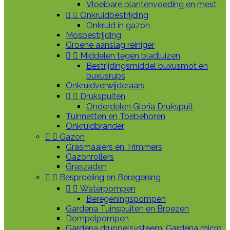
Vloeibare plantenvoeding en mest


Onkruidbestrijding
Onkruid in gazon
Mosbestrijding
Groene aanslag reiniger


Middelen tegen bladluizen
Bestrijdingsmiddel buxusmot en
buxusrups
Onkruidverwijderaars


Drukspuiten
Onderdelen Gloria Drukspuit
Tuinnetten en Toebehoren
Onkruidbrander


Gazon
Grasmaaiers en Trimmers
Gazonrollers
Graszaden


Besproeiing en Beregening


Waterpompen
Beregeningspompen
Gardena Tuinspuiten en Broezen
Dompelpompen
Gardena druppelsysteem: Gardena micro