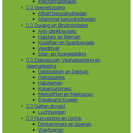
Injectiematerialen


Veeverlossing
Afkalf benodigdheden
Aflammer benodigdheden


Dwang en Bindmiddelen
Anti-drinkbeugels
Halsters en Riemen
Koeliften en Spanbeugels
Veedrijver
Stier- en Koegeleiding


Dekseizoen, Veeherkenning en
Veemarkering
Dekblokken en Dektuig
Halsplaatjes
Halsriemen
Kokernummers
Merkstiften en Merkspray
Enkelband Koeien


Geiten drogist
Luchtwegen


Huisvesting en Opfok
Drinkemmers en Spenen
Voertonnen