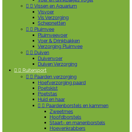


Vissen en Aquarium
Visvoer
Vis Verzorging
Schepnetten


Pluimvee
Pluimveevoer
Voer & Drinkbakken
Verzorging Pluimvee


Duiven
Duivenvoer
Duiven Verzorging


Ruitersport


Paarden verzorging
Hoefverzorging paard
Poetskist
Poetstas
Huid en haar


Paardenborstels en kammen
Zweetmes
Hoofdborstels
Staart- en manenborstels
Hoevenkrabbers