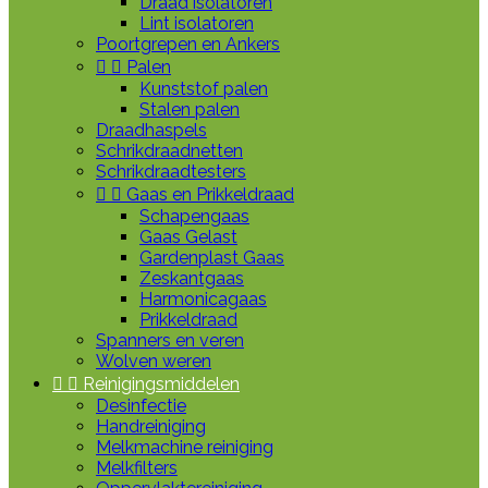
Draad isolatoren
Lint isolatoren
Poortgrepen en Ankers


Palen
Kunststof palen
Stalen palen
Draadhaspels
Schrikdraadnetten
Schrikdraadtesters


Gaas en Prikkeldraad
Schapengaas
Gaas Gelast
Gardenplast Gaas
Zeskantgaas
Harmonicagaas
Prikkeldraad
Spanners en veren
Wolven weren


Reinigingsmiddelen
Desinfectie
Handreiniging
Melkmachine reiniging
Melkfilters