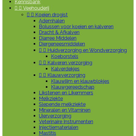
Kennisbank


Veehouderij


Koeien drogist
Ademhalen
Bolussen voor koeien en kalveren
Dracht & Afkalven
Diarree Middelen
Diergeneesmiddelen


Huidverzorging en Wondverzorging
Koeborstels


Kalveren verzorging
Kalverdekjes


Klauwverzorging
Klauwlijm en klauwblokjes
Klauwgereedschap
Likstenen en Likemmers
Melkziekte
Slepende melkziekte
Mineralen en Vitaminen
Uierverzorging
Veterinaire Instrumenten
Injectiematerialen
Mastitis