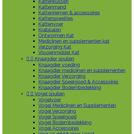
Kattenkussen
Kattenmand
Kattenriemen & accessoires
Kattenspeeltjes
Kattenvoer
Krabpalen
Ontwormen Kat
Medicijnen en supplementen kat
Verzorging Kat
Vlooienmiddel Kat


Knaagdier spullen
Knaagdier voeding
Knaagdier medicijnen en supplementen
Knaagdier Verzorging
Knaagdier Speelgoed & Accessoires
Knaagdier Bodembedekking


Vogel spullen
Vogelvoer
Vogel Medicijnen en Supplementen
Vogel Verzorging
Vogel Speelgoed
Vogel Bodembedekking
Vogel Accessoires
Voer en drinkbakjes vogel