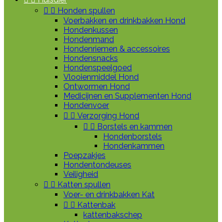


Honden spullen
Voerbakken en drinkbakken Hond
Hondenkussen
Hondenmand
Hondenriemen & accessoires
Hondensnacks
Hondenspeelgoed
Vlooienmiddel Hond
Ontwormen Hond
Medicijnen en Supplementen Hond
Hondenvoer


Verzorging Hond


Borstels en kammen
Hondenborstels
Hondenkammen
Poepzakjes
Hondentondeuses
Veiligheid


Katten spullen
Voer- en drinkbakken Kat


Kattenbak
kattenbakschep