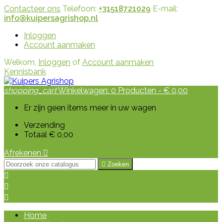
Contacteer ons
Telefoon:
+31518721029
E-mail:
info@kuipersagrishop.nl
Inloggen
Account aanmaken
Welkom,
Inloggen
of
Account aanmaken
Kennisbank
shopping_cart
Winkelwagen:
0
Producten - € 0,00
Er zijn geen items meer in uw wagen
Verzending
Totaal
€ 0,00
Afrekenen


Zoeken



Home