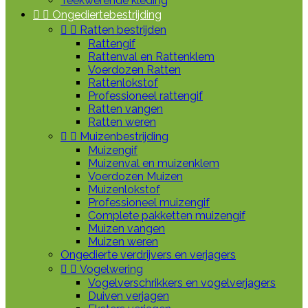
Teekwerende kleding


Ongediertebestrijding


Ratten bestrijden
Rattengif
Rattenval en Rattenklem
Voerdozen Ratten
Rattenlokstof
Professioneel rattengif
Ratten vangen
Ratten weren


Muizenbestrijding
Muizengif
Muizenval en muizenklem
Voerdozen Muizen
Muizenlokstof
Professioneel muizengif
Complete pakketten muizengif
Muizen vangen
Muizen weren
Ongedierte verdrijvers en verjagers


Vogelwering
Vogelverschrikkers en vogelverjagers
Duiven verjagen