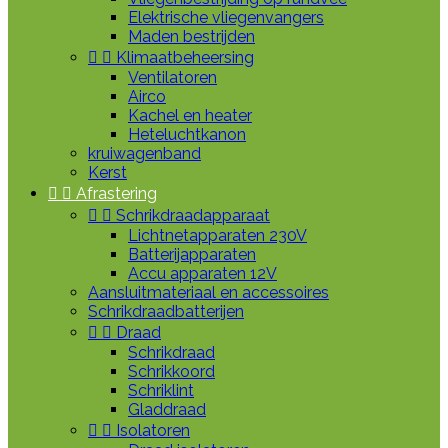
Elektrische vliegenvangers
Maden bestrijden


Klimaatbeheersing
Ventilatoren
Airco
Kachel en heater
Heteluchtkanon
kruiwagenband
Kerst


Afrastering


Schrikdraadapparaat
Lichtnetapparaten 230V
Batterijapparaten
Accu apparaten 12V
Aansluitmateriaal en accessoires
Schrikdraadbatterijen


Draad
Schrikdraad
Schrikkoord
Schriklint
Gladdraad


Isolatoren