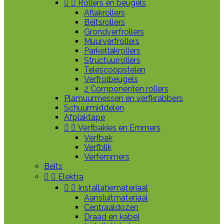


Rollers en beugels
Aflakrollers
Beitsrollers
Grondverfrollers
Muurverfrollers
Parketlakrollers
Structuurrollers
Telescoopstelen
Verfrolbeugels
2 Componenten rollers
Plamuurmessen en verfkrabbers
Schuurmiddelen
Afplaktape


Verfbakjes en Emmers
Verfbak
Verfblik
Verfemmers
Beits


Elektra


Installatiemateriaal
Aansluitmateriaal
Centraaldozen
Draad en kabel