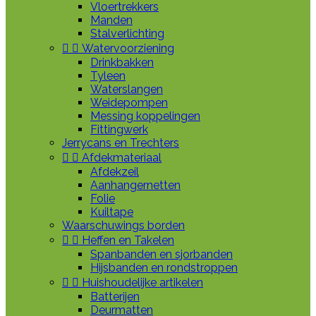
Vloertrekkers
Manden
Stalverlichting


Watervoorziening
Drinkbakken
Tyleen
Waterslangen
Weidepompen
Messing koppelingen
Fittingwerk
Jerrycans en Trechters


Afdekmateriaal
Afdekzeil
Aanhangernetten
Folie
Kuiltape
Waarschuwings borden


Heffen en Takelen
Spanbanden en sjorbanden
Hijsbanden en rondstroppen


Huishoudelijke artikelen
Batterijen
Deurmatten