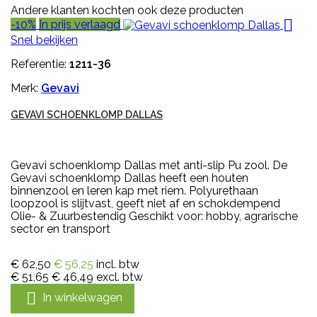
Andere klanten kochten ook deze producten

-10%
In prijs verlaagd
Snel bekijken
Referentie:
1211-36
Merk:
Gevavi
GEVAVI SCHOENKLOMP DALLAS
Gevavi schoenklomp Dallas met anti-slip Pu zool. De
Gevavi schoenklomp Dallas heeft een houten
binnenzool en leren kap met riem. Polyurethaan
loopzool is slijtvast, geeft niet af en schokdempend
Olie- & Zuurbestendig Geschikt voor: hobby, agrarische
sector en transport
€ 62,50
€ 56,25
incl. btw
€ 51,65
€ 46,49
excl. btw

In winkelwagen