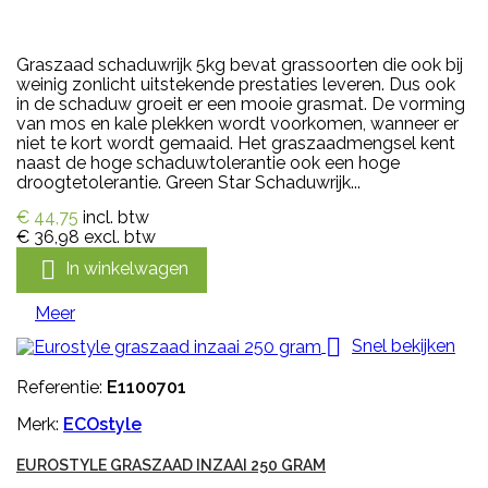
Graszaad schaduwrijk 5kg bevat grassoorten die ook bij
weinig zonlicht uitstekende prestaties leveren. Dus ook
in de schaduw groeit er een mooie grasmat. De vorming
van mos en kale plekken wordt voorkomen, wanneer er
niet te kort wordt gemaaid. Het graszaadmengsel kent
naast de hoge schaduwtolerantie ook een hoge
droogtetolerantie. Green Star Schaduwrijk...
€ 44,75
incl. btw
€ 36,98
excl. btw

In winkelwagen
Meer

Snel bekijken
Referentie:
E1100701
Merk:
ECOstyle
EUROSTYLE GRASZAAD INZAAI 250 GRAM