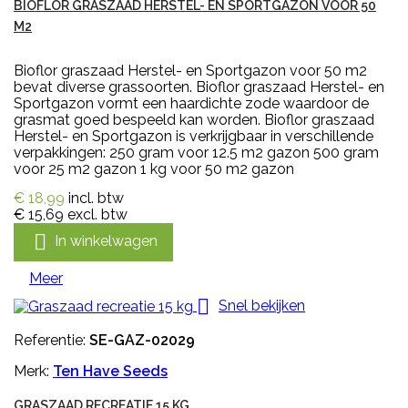
BIOFLOR GRASZAAD HERSTEL- EN SPORTGAZON VOOR 50
M2
Bioflor graszaad Herstel- en Sportgazon voor 50 m2
bevat diverse grassoorten. Bioflor graszaad Herstel- en
Sportgazon vormt een haardichte zode waardoor de
grasmat goed bespeeld kan worden. Bioflor graszaad
Herstel- en Sportgazon is verkrijgbaar in verschillende
verpakkingen: 250 gram voor 12.5 m2 gazon 500 gram
voor 25 m2 gazon 1 kg voor 50 m2 gazon
€ 18,99
incl. btw
€ 15,69
excl. btw

In winkelwagen
Meer

Snel bekijken
Referentie:
SE-GAZ-02029
Merk:
Ten Have Seeds
GRASZAAD RECREATIE 15 KG