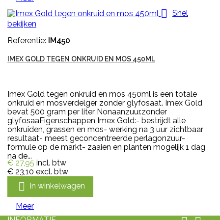

Snel
bekijken
Referentie:
IM450
IMEX GOLD TEGEN ONKRUID EN MOS 450ML
Imex Gold tegen onkruid en mos 450ml is een totale
onkruid en mosverdelger zonder glyfosaat. Imex Gold
bevat 500 gram per liter Nonaanzuur.zonder
glyfosaaEigenschappen Imex Gold:- bestrijdt alle
onkruiden, grassen en mos- werking na 3 uur zichtbaar
resultaat- meest geconcentreerde perlagonzuur-
formule op de markt- zaaien en planten mogelijk 1 dag
na de...
€ 27,95
incl. btw
€ 23,10
excl. btw

In winkelwagen
Meer
INFORMATIE