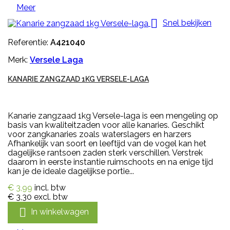
Meer

Snel bekijken
Referentie:
A421040
Merk:
Versele Laga
KANARIE ZANGZAAD 1KG VERSELE-LAGA
Kanarie zangzaad 1kg Versele-laga is een mengeling op
basis van kwaliteitzaden voor alle kanaries. Geschikt
voor zangkanaries zoals waterslagers en harzers
Afhankelijk van soort en leeftijd van de vogel kan het
dagelijkse rantsoen zaden sterk verschillen. Verstrek
daarom in eerste instantie ruimschoots en na enige tijd
kan je de ideale dagelijkse portie...
€ 3,99
incl. btw
€ 3,30
excl. btw

In winkelwagen