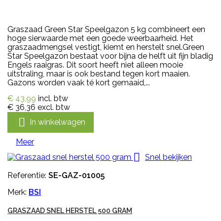
Graszaad Green Star Speelgazon 5 kg combineert een
hoge sierwaarde met een goede weerbaarheid. Het
graszaadmengsel vestigt, kiemt en herstelt snel.Green
Star Speelgazon bestaat voor bijna de helft uit fijn bladig
Engels raaigras. Dit soort heeft niet alleen mooie
uitstraling, maar is ook bestand tegen kort maaien.
Gazons worden vaak té kort gemaaid,...
€ 43,99
incl. btw
€ 36,36
excl. btw

In winkelwagen
Meer

Snel bekijken
Referentie:
SE-GAZ-01005
Merk:
BSI
GRASZAAD SNEL HERSTEL 500 GRAM