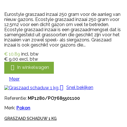
Eurostyle graszaad inzaai 250 gram voor de aanleg van
nieuw gazons. Ecostyle graszaad inzaai 250 gram voor
12,5m2 voor een dicht gazon om veel te betreden.
Ecostyle graszaad inzaai is een graszaadmengsel dat is
samengesteld uit grassoorten die geschikt zijn voor het
inzaaien van zowel speel- als siergazons. Graszaad
inzaai is ook geschikt voor gazons die...
€ 10,89
incl. btw
€ 9,00
excl. btw

In winkelwagen
Meer

Snel bekijken
Referentie:
MP1280/PO7685501100
Merk:
Pokon
GRASZAAD SCHADUW 1 KG