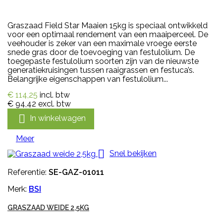
Graszaad Field Star Maaien 15kg is speciaal ontwikkeld
voor een optimaal rendement van een maaiperceel. De
veehouder is zeker van een maximale vroege eerste
snede gras door de toevoeging van festulolium. De
toegepaste festulolium soorten zijn van de nieuwste
generatiekruisingen tussen raaigrassen en festuca’s.
Belangrijke eigenschappen van festulolium...
€ 114,25
incl. btw
€ 94,42
excl. btw

In winkelwagen
Meer

Snel bekijken
Referentie:
SE-GAZ-01011
Merk:
BSI
GRASZAAD WEIDE 2,5KG