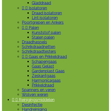
Gladdraad


Isolatoren
Draad isolatoren
Lint isolatoren
Poortgrepen en Ankers


Palen
Kunststof palen
Stalen palen
Draadhaspels
Schrikdraadnetten
Schrikdraadtesters


Gaas en Prikkeldraad
Schapengaas
Gaas Gelast
Gardenplast Gaas
Zeskantgaas
Harmonicagaas
Prikkeldraad
Spanners en veren
Wolven weren


Reinigingsmiddelen
Desinfectie
Handreiniging