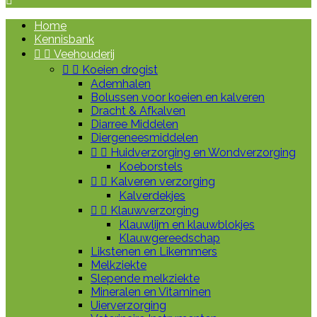

Home
Kennisbank


Veehouderij


Koeien drogist
Ademhalen
Bolussen voor koeien en kalveren
Dracht & Afkalven
Diarree Middelen
Diergeneesmiddelen


Huidverzorging en Wondverzorging
Koeborstels


Kalveren verzorging
Kalverdekjes


Klauwverzorging
Klauwlijm en klauwblokjes
Klauwgereedschap
Likstenen en Likemmers
Melkziekte
Slepende melkziekte
Mineralen en Vitaminen
Uierverzorging