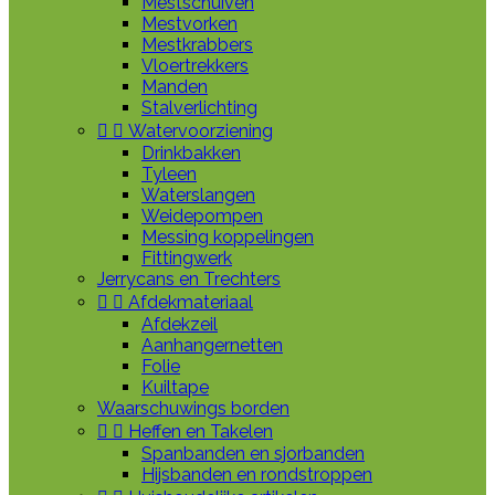
Mestschuiven
Mestvorken
Mestkrabbers
Vloertrekkers
Manden
Stalverlichting


Watervoorziening
Drinkbakken
Tyleen
Waterslangen
Weidepompen
Messing koppelingen
Fittingwerk
Jerrycans en Trechters


Afdekmateriaal
Afdekzeil
Aanhangernetten
Folie
Kuiltape
Waarschuwings borden


Heffen en Takelen
Spanbanden en sjorbanden
Hijsbanden en rondstroppen