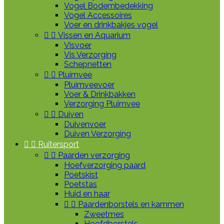
Vogel Bodembedekking
Vogel Accessoires
Voer en drinkbakjes vogel


Vissen en Aquarium
Visvoer
Vis Verzorging
Schepnetten


Pluimvee
Pluimveevoer
Voer & Drinkbakken
Verzorging Pluimvee


Duiven
Duivenvoer
Duiven Verzorging


Ruitersport


Paarden verzorging
Hoefverzorging paard
Poetskist
Poetstas
Huid en haar


Paardenborstels en kammen
Zweetmes
Hoofdborstels