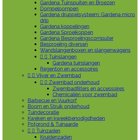
Gardena Tuinspuiten en Broezen
Dompelpompen
Gardena druppelsysteem: Gardena micro
drip
Gardena koppelingen
Gardena Sproeikoppen
Gardena Besproeiingscomputer
Besproeiing diversen
Wandslangenboxen en slangenwagens


Tuinslangen
Gardena tuinslangen
Regenton en accessoires


Vijver en Zwembad


Zwembad onderhoud
Zwembadfilters en accessoires
Chemicaliën voor zwembad
Barbecue en Vuurkorf
Boom en Struik onderhoud
Tuindecoratie
Kweken en kweekbenodigdheden
Potgrond & Tuinaarde


Tuinzaden
Kruidenzaden