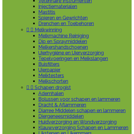
Veterinaire Instrumenten
Injectiematerialen
Mastitis
Spieren en Gewrichten
Drenchen en Toebehoren


Melkwinning
Melkmachine Reiniging
Dip en Spraymiddelen
Melkershandschoenen
Uierhygiëne en Uierverzorging
Tepelvoeringen en Melkslangen
Buisfilters
Uierpapier
Melktesters
Melkschorten


Schapen drogist
Ademhalen
Bolussen voor schapen en lammeren
Dracht & Aflammeren
Diarree Middelen schapen en lammeren
Diergeneesmiddelen
Huidverzorging en Wondverzorging
Klauwverzorging Schapen en Lammeren
Likstenen en Likemmers