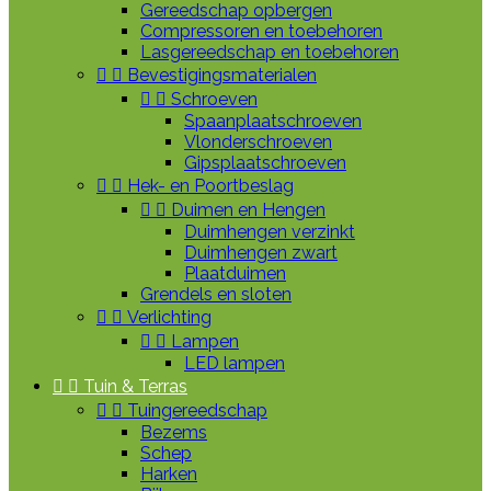
Gereedschap opbergen
Compressoren en toebehoren
Lasgereedschap en toebehoren


Bevestigingsmaterialen


Schroeven
Spaanplaatschroeven
Vlonderschroeven
Gipsplaatschroeven


Hek- en Poortbeslag


Duimen en Hengen
Duimhengen verzinkt
Duimhengen zwart
Plaatduimen
Grendels en sloten


Verlichting


Lampen
LED lampen


Tuin & Terras


Tuingereedschap
Bezems
Schep
Harken