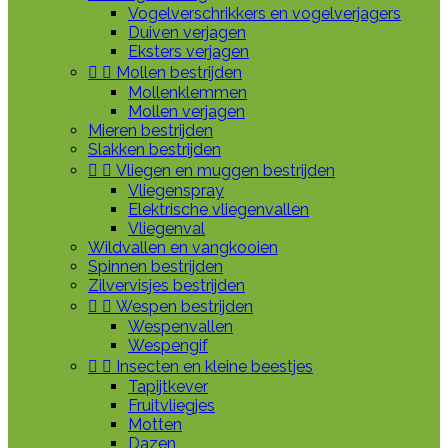
Vogelverschrikkers en vogelverjagers
Duiven verjagen
Eksters verjagen


Mollen bestrijden
Mollenklemmen
Mollen verjagen
Mieren bestrijden
Slakken bestrijden


Vliegen en muggen bestrijden
Vliegenspray
Elektrische vliegenvallen
Vliegenval
Wildvallen en vangkooien
Spinnen bestrijden
Zilvervisjes bestrijden


Wespen bestrijden
Wespenvallen
Wespengif


Insecten en kleine beestjes
Tapijtkever
Fruitvliegjes
Motten
Dazen