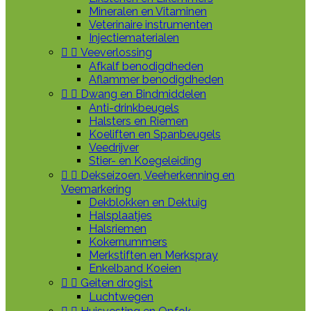
Mineralen en Vitaminen
Veterinaire instrumenten
Injectiematerialen


Veeverlossing
Afkalf benodigdheden
Aflammer benodigdheden


Dwang en Bindmiddelen
Anti-drinkbeugels
Halsters en Riemen
Koeliften en Spanbeugels
Veedrijver
Stier- en Koegeleiding


Dekseizoen, Veeherkenning en
Veemarkering
Dekblokken en Dektuig
Halsplaatjes
Halsriemen
Kokernummers
Merkstiften en Merkspray
Enkelband Koeien


Geiten drogist
Luchtwegen