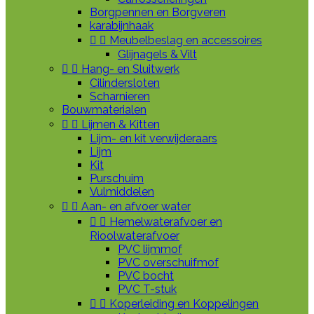
Borgpennen en Borgveren
karabijnhaak


Meubelbeslag en accessoires
Glijnagels & Vilt


Hang- en Sluitwerk
Cilindersloten
Scharnieren
Bouwmaterialen


Lijmen & Kitten
Lijm- en kit verwijderaars
Lijm
Kit
Purschuim
Vulmiddelen


Aan- en afvoer water


Hemelwaterafvoer en
Rioolwaterafvoer
PVC lijmmof
PVC overschuifmof
PVC bocht
PVC T-stuk


Koperleiding en Koppelingen