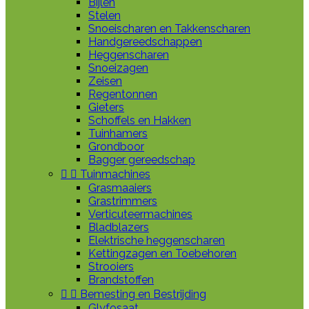
Bijlen
Stelen
Snoeischaren en Takkenscharen
Handgereedschappen
Heggenscharen
Snoeizagen
Zeisen
Regentonnen
Gieters
Schoffels en Hakken
Tuinhamers
Grondboor
Bagger gereedschap


Tuinmachines
Grasmaaiers
Grastrimmers
Verticuteermachines
Bladblazers
Elektrische heggenscharen
Kettingzagen en Toebehoren
Strooiers
Brandstoffen


Bemesting en Bestrijding
Glyfosaat