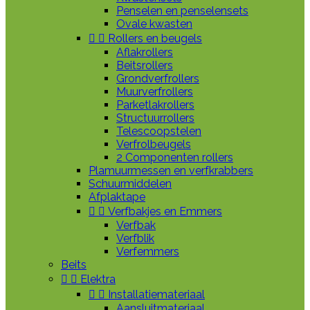
Penselen en penselensets
Ovale kwasten


Rollers en beugels
Aflakrollers
Beitsrollers
Grondverfrollers
Muurverfrollers
Parketlakrollers
Structuurrollers
Telescoopstelen
Verfrolbeugels
2 Componenten rollers
Plamuurmessen en verfkrabbers
Schuurmiddelen
Afplaktape


Verfbakjes en Emmers
Verfbak
Verfblik
Verfemmers
Beits


Elektra


Installatiemateriaal
Aansluitmateriaal