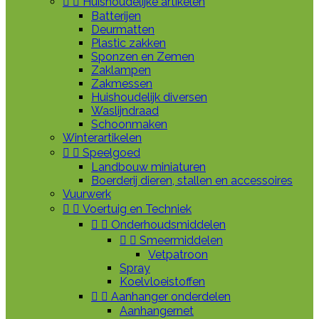


Huishoudelijke artikelen
Batterijen
Deurmatten
Plastic zakken
Sponzen en Zemen
Zaklampen
Zakmessen
Huishoudelijk diversen
Waslijndraad
Schoonmaken
Winterartikelen


Speelgoed
Landbouw miniaturen
Boerderij dieren, stallen en accessoires
Vuurwerk


Voertuig en Techniek


Onderhoudsmiddelen


Smeermiddelen
Vetpatroon
Spray
Koelvloeistoffen


Aanhanger onderdelen
Aanhangernet