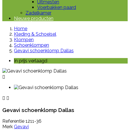
Uitmesten
Voerbakken paard
Zadelkamer
Nieuwe producten
Home
Kleding & Schoeisel
Klompen
Schoenklompen
Gevavi schoenklomp Dallas
In prijs verlaagd



Gevavi schoenklomp Dallas
Referentie
1211-36
Merk
Gevavi