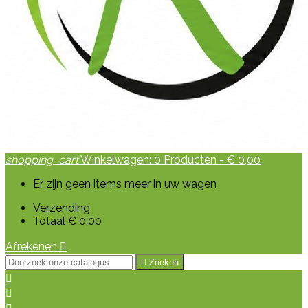
shopping_cart
Winkelwagen:
0
Producten - € 0,00
Er zijn geen items meer in uw wagen
Verzending
Totaal
€ 0,00
Afrekenen


Zoeken

