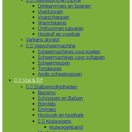


Huisvesting en Opfok
Drinkemmers en Spenen
Voertonnen
Voerscheppen
Warmtelamp
Onthoornen kalveren
Hooiruif en voerbak
Varkens drogist


Veescheermachine
Scheermachines voor koeien
Scheermachines voor schapen
Scheermessen
Tondeuses
Andis scheerkoppen


Stal & Erf


Stalbenodigdheden
Bezems
Schoppen en Batsen
Borstels
Emmers
Hooivork en hooihark


Kruiwagens
kruiwagenband