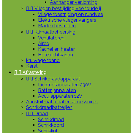
Aanhanger verlichting


Vliegen bestrijding veehouderij
Vliegenbestrijding op rundvee
Elektrische vliegenvangers
Maden bestrijden


Klimaatbeheersing
Ventilatoren
Airco
Kachel en heater
Heteluchtkanon
kruiwagenband
Kerst


Afrastering


Schrikdraadapparaat
Lichtnetapparaten 230V
Batterijapparaten
Accu apparaten 12V
Aansluitmateriaal en accessoires
Schrikdraadbatterijen


Draad
Schrikdraad
Schrikkoord
Schriklint