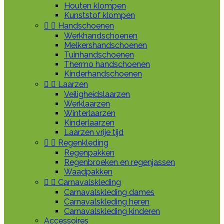
Houten klompen
Kunststof klompen


Handschoenen
Werkhandschoenen
Melkershandschoenen
Tuinhandschoenen
Thermo handschoenen
Kinderhandschoenen


Laarzen
Veiligheidslaarzen
Werklaarzen
Winterlaarzen
Kinderlaarzen
Laarzen vrije tijd


Regenkleding
Regenpakken
Regenbroeken en regenjassen
Waadpakken


Carnavalskleding
Carnavalskleding dames
Carnavalskleding heren
Carnavalskleding kinderen
Accessoires