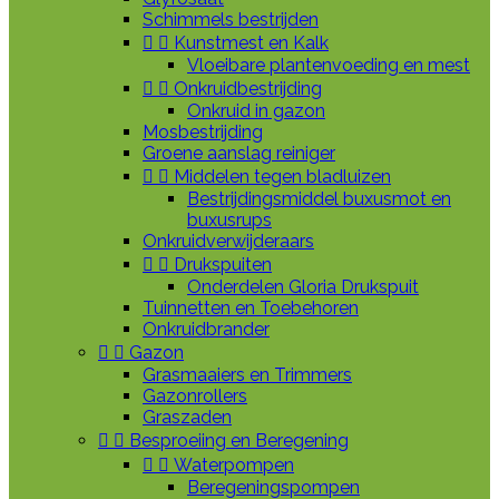
Schimmels bestrijden


Kunstmest en Kalk
Vloeibare plantenvoeding en mest


Onkruidbestrijding
Onkruid in gazon
Mosbestrijding
Groene aanslag reiniger


Middelen tegen bladluizen
Bestrijdingsmiddel buxusmot en
buxusrups
Onkruidverwijderaars


Drukspuiten
Onderdelen Gloria Drukspuit
Tuinnetten en Toebehoren
Onkruidbrander


Gazon
Grasmaaiers en Trimmers
Gazonrollers
Graszaden


Besproeiing en Beregening


Waterpompen
Beregeningspompen