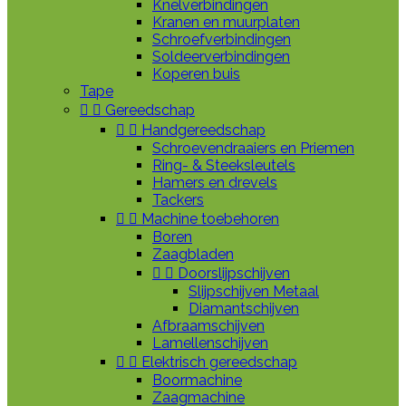
Knelverbindingen
Kranen en muurplaten
Schroefverbindingen
Soldeerverbindingen
Koperen buis
Tape


Gereedschap


Handgereedschap
Schroevendraaiers en Priemen
Ring- & Steeksleutels
Hamers en drevels
Tackers


Machine toebehoren
Boren
Zaagbladen


Doorslijpschijven
Slijpschijven Metaal
Diamantschijven
Afbraamschijven
Lamellenschijven


Elektrisch gereedschap
Boormachine
Zaagmachine