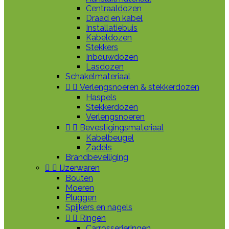
Centraaldozen
Draad en kabel
Installatiebuis
Kabeldozen
Stekkers
Inbouwdozen
Lasdozen
Schakelmateriaal


Verlengsnoeren & stekkerdozen
Haspels
Stekkerdozen
Verlengsnoeren


Bevestigingsmateriaal
Kabelbeugel
Zadels
Brandbeveiliging


IJzerwaren
Bouten
Moeren
Pluggen
Spijkers en nagels


Ringen
Carrosserieringen