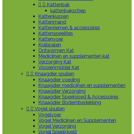


Kattenbak
kattenbakschep
Kattenkussen
Kattenmand
Kattenriemen & accessoires
Kattenspeeltjes
Kattenvoer
Krabpalen
Ontwormen Kat
Medicijnen en supplementen kat
Verzorging Kat
Vlooienmiddel Kat


Knaagdier spullen
Knaagdier voeding
Knaagdier medicijnen en supplementen
Knaagdier Verzorging
Knaagdier Speelgoed & Accessoires
Knaagdier Bodembedekking


Vogel spullen
Vogelvoer
Vogel Medicijnen en Supplementen
Vogel Verzorging
Vogel Speelgoed