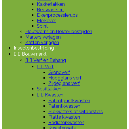
Kakkerlakken
Bedwantsen
Eikenprocessierups
Meikever
Spint
Houtworm en Boktor bestrijden
Marters verjagen
Katten verjagen
Insectenbestrijding


Bouwmarkt


Verf en Behang


Verf
Grondverf
Hoogglans verf
Zijdeglans verf
Spuitlakken


Kwasten
Patentpuntkwasten
Patentkwasten
Blokwitters of witborstels
Platte kwasten
Radiatorkwasten
Kwastensets