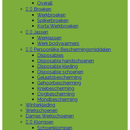
Overall


Broeken
Werkbroeken
Spijkerbroeken
Korte Werkbroeken


Jassen
Werkjassen
Werk bodywarmers


Persoonlijke Beschermingsmiddelen
Disposables
Disposable handschoenen
Disposable kleding
Disposable schoenen
Gelaatsbescherming
Gehoorbescherming
Kniebescherming
Oogbescherming
Mondbescherming
Winterkleding
Werkschoenen
Dames Werkschoenen


Klompen
Schoenklompen