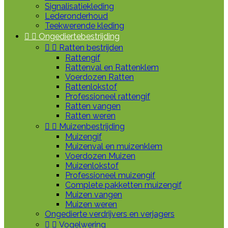
Signalisatiekleding
Lederonderhoud
Teekwerende kleding


Ongediertebestrijding


Ratten bestrijden
Rattengif
Rattenval en Rattenklem
Voerdozen Ratten
Rattenlokstof
Professioneel rattengif
Ratten vangen
Ratten weren


Muizenbestrijding
Muizengif
Muizenval en muizenklem
Voerdozen Muizen
Muizenlokstof
Professioneel muizengif
Complete pakketten muizengif
Muizen vangen
Muizen weren
Ongedierte verdrijvers en verjagers


Vogelwering