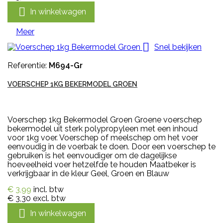

In winkelwagen
Meer

Snel bekijken
Referentie:
M694-Gr
VOERSCHEP 1KG BEKERMODEL GROEN
Voerschep 1kg Bekermodel Groen Groene voerschep
bekermodel uit sterk polypropyleen met een inhoud
voor 1kg voer. Voerschep of meelschep om het voer
eenvoudig in de voerbak te doen. Door een voerschep te
gebruiken is het eenvoudiger om de dagelijkse
hoeveelheid voer hetzelfde te houden Maatbeker is
verkrijgbaar in de kleur Geel, Groen en Blauw
€ 3,99
incl. btw
€ 3,30
excl. btw

In winkelwagen