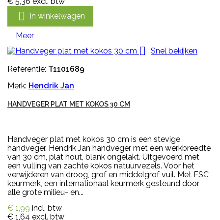
€ 5,36
excl. btw

In winkelwagen
Meer

Snel bekijken
Referentie:
T1101689
Merk:
Hendrik Jan
HANDVEGER PLAT MET KOKOS 30 CM
Handveger plat met kokos 30 cm is een stevige
handveger. Hendrik Jan handveger met een werkbreedte
van 30 cm, plat hout, blank ongelakt. Uitgevoerd met
een vulling van zachte kokos natuurvezels. Voor het
verwijderen van droog, grof en middelgrof vuil. Met FSC
keurmerk, een internationaal keurmerk gesteund door
alle grote milieu- en...
€ 1,99
incl. btw
€ 1,64
excl. btw