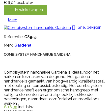
€ 6,02
excl. btw

In winkelwagen
Meer

Snel bekijken
Referentie:
G8925
Merk:
Gardena
COMBISYSTEM HANDHARKJE GARDENA
Combisystem handharkje Gardena is ideaal hoor het
harken en losmaken van de grond. Het gardena
handharkje is gemaakt van hoogwaardig kwaliteitsstaal
met coating en corrossiebestendig. Het combisystem
handharkje heeft een ergonomische handgreep met
softgrip elementen en anti-slip, ook bij trekkende
bewegingen, garandeert comfortabel en moeiteloos
werken...
€ 16,39
incl. btw