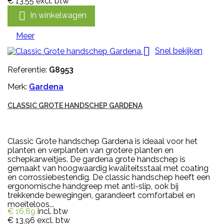
€ 13,55
excl. btw

In winkelwagen
Meer

Snel bekijken
Referentie:
G8953
Merk:
Gardena
CLASSIC GROTE HANDSCHEP GARDENA
Classic Grote handschep Gardena is ideaal voor het
planten en verplanten van grotere planten en
schepkarweitjes. De gardena grote handschep is
gemaakt van hoogwaardig kwaliteitsstaal met coating
en corrossiebestendig. De classic handschep heeft een
ergonomische handgreep met anti-slip, ook bij
trekkende bewegingen, garandeert comfortabel en
moeiteloos...
€ 16,89
incl. btw
€ 13,96
excl. btw