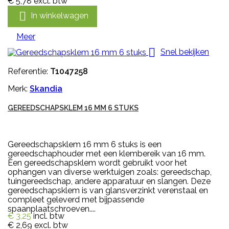
€ 5,78
excl. btw

In winkelwagen
Meer

Snel bekijken
Referentie:
T1047258
Merk:
Skandia
GEREEDSCHAPSKLEM 16 MM 6 STUKS
Gereedschapsklem 16 mm 6 stuks is een
gereedschaphouder met een klembereik van 16 mm.
Een gereedschapsklem wordt gebruikt voor het
ophangen van diverse werktuigen zoals: gereedschap,
tuingereedschap, andere apparatuur en slangen. Deze
gereedschapsklem is van glansverzinkt verenstaal en
compleet geleverd met bijpassende
spaanplaatschroeven....
€ 3,25
incl. btw
€ 2,69
excl. btw