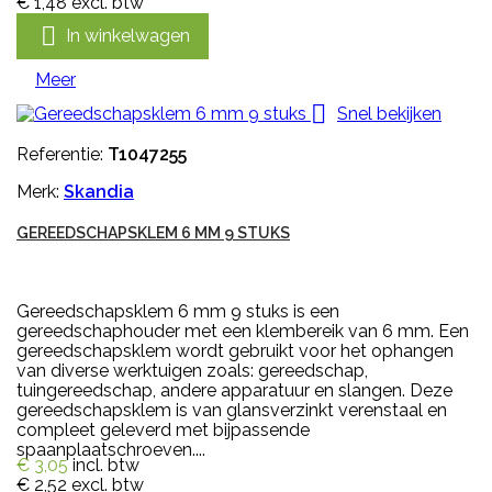
€ 1,48
excl. btw

In winkelwagen
Meer

Snel bekijken
Referentie:
T1047255
Merk:
Skandia
GEREEDSCHAPSKLEM 6 MM 9 STUKS
Gereedschapsklem 6 mm 9 stuks is een
gereedschaphouder met een klembereik van 6 mm. Een
gereedschapsklem wordt gebruikt voor het ophangen
van diverse werktuigen zoals: gereedschap,
tuingereedschap, andere apparatuur en slangen. Deze
gereedschapsklem is van glansverzinkt verenstaal en
compleet geleverd met bijpassende
spaanplaatschroeven....
€ 3,05
incl. btw
€ 2,52
excl. btw