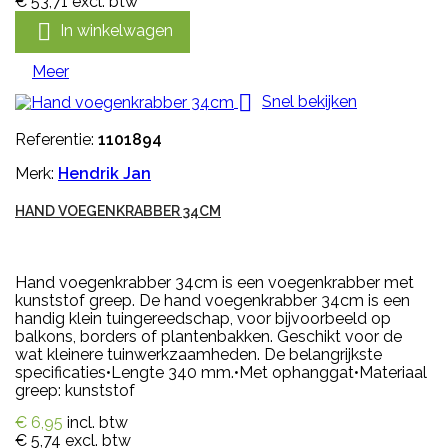
€ 53,71
excl. btw

In winkelwagen
Meer

Snel bekijken
Referentie:
1101894
Merk:
Hendrik Jan
HAND VOEGENKRABBER 34CM
Hand voegenkrabber 34cm is een voegenkrabber met
kunststof greep. De hand voegenkrabber 34cm is een
handig klein tuingereedschap, voor bijvoorbeeld op
balkons, borders of plantenbakken. Geschikt voor de
wat kleinere tuinwerkzaamheden. De belangrijkste
specificaties•Lengte 340 mm.•Met ophanggat•Materiaal
greep: kunststof
€ 6,95
incl. btw
€ 5,74
excl. btw