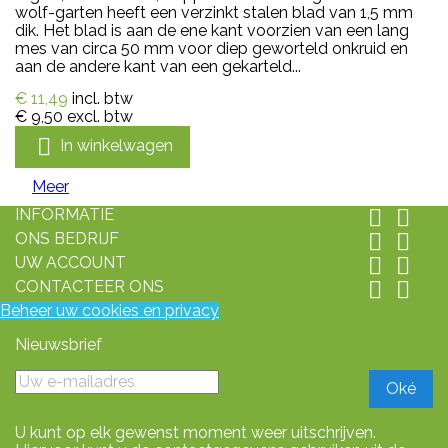
wolf-garten heeft een verzinkt stalen blad van 1,5 mm
dik. Het blad is aan de ene kant voorzien van een lang
mes van circa 50 mm voor diep geworteld onkruid en
aan de andere kant van een gekarteld...
€ 11,49
incl. btw
€ 9,50
excl. btw

In winkelwagen
Meer
INFORMATIE


ONS BEDRIJF


UW ACCOUNT


CONTACTEER ONS


Beheer uw cookies en privacy
Nieuwsbrief
U kunt op elk gewenst moment weer uitschrijven.