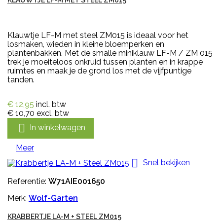
Klauwtje LF-M met steel ZM015 is ideaal voor het
losmaken, wieden in kleine bloemperken en
plantenbakken. Met de smalle miniklauw LF-M / ZM 015
trek je moeiteloos onkruid tussen planten en in krappe
ruimtes en maak je de grond los met de vijfpuntige
tanden.
€ 12,95
incl. btw
€ 10,70
excl. btw

In winkelwagen
Meer

Snel bekijken
Referentie:
W71AIE001650
Merk:
Wolf-Garten
KRABBERTJE LA-M + STEEL ZM015