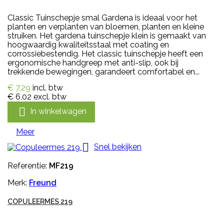
Classic Tuinschepje smal Gardena is ideaal voor het
planten en verplanten van bloemen, planten en kleine
struiken. Het gardena tuinschepje klein is gemaakt van
hoogwaardig kwaliteitsstaal met coating en
corrossiebestendig. Het classic tuinschepje heeft een
ergonomische handgreep met anti-slip, ook bij
trekkende bewegingen, garandeert comfortabel en...
€ 7,29
incl. btw
€ 6,02
excl. btw

In winkelwagen
Meer

Snel bekijken
Referentie:
MF219
Merk:
Freund
COPULEERMES 219