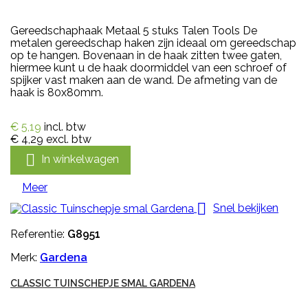
Gereedschaphaak Metaal 5 stuks Talen Tools De
metalen gereedschap haken zijn ideaal om gereedschap
op te hangen. Bovenaan in de haak zitten twee gaten,
hiermee kunt u de haak doormiddel van een schroef of
spijker vast maken aan de wand. De afmeting van de
haak is 80x80mm.
€ 5,19
incl. btw
€ 4,29
excl. btw

In winkelwagen
Meer

Snel bekijken
Referentie:
G8951
Merk:
Gardena
CLASSIC TUINSCHEPJE SMAL GARDENA