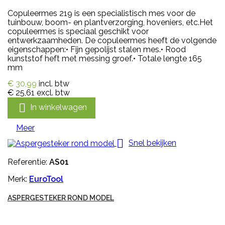
Copuleermes 219 is een specialistisch mes voor de
tuinbouw, boom- en plantverzorging, hoveniers, etc.Het
copuleermes is speciaal geschikt voor
entwerkzaamheden. De copuleermes heeft de volgende
eigenschappen:• Fijn gepolijst stalen mes.• Rood
kunststof heft met messing groef.• Totale lengte 165
mm
€ 30,99
incl. btw
€ 25,61
excl. btw

In winkelwagen
Meer

Snel bekijken
Referentie:
AS01
Merk:
EuroTool
ASPERGESTEKER ROND MODEL