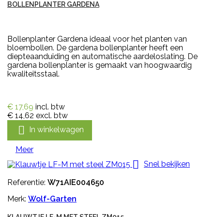
BOLLENPLANTER GARDENA
Bollenplanter Gardena ideaal voor het planten van
bloembollen. De gardena bollenplanter heeft een
diepteaanduiding en automatische aardeloslating. De
gardena bollenplanter is gemaakt van hoogwaardig
kwaliteitsstaal.
€ 17,69
incl. btw
€ 14,62
excl. btw

In winkelwagen
Meer

Snel bekijken
Referentie:
W71AIE004650
Merk:
Wolf-Garten
KLAUWTJE LF-M MET STEEL ZM015