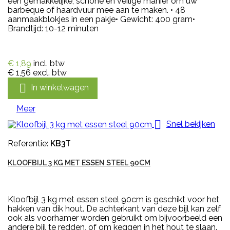
een gemakkelijke, schone en veilige manier om uw
barbeque of haardvuur mee aan te maken. • 48
aanmaakblokjes in een pakje• Gewicht: 400 gram•
Brandtijd: 10-12 minuten
€ 1,89
incl. btw
€ 1,56
excl. btw

In winkelwagen
Meer

Snel bekijken
Referentie:
KB3T
KLOOFBIJL 3 KG MET ESSEN STEEL 90CM
Kloofbijl 3 kg met essen steel 90cm is geschikt voor het
hakken van dik hout. De achterkant van deze bijl kan zelf
ook als voorhamer worden gebruikt om bijvoorbeeld een
andere bijl te redden, of om keggen in het hout te slaan.