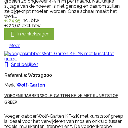
groeien zo ongeveer 4-5 mm per maand. Natuurlijke
slijtage van de hoeven is niet genoeg en daarom zullen
ze bijgeknipt moeten worden. Onze schaar maakt het
werk...
€ 24,95
incl. btw
€ 20,62
excl. btw

In winkelwagen
Meer

Snel bekijken
Referentie:
W2729000
Merk:
Wolf-Garten
VOEGENKRABBER WOLF-GARTEN KF-2K MET KUNSTSTOF
GREEP
Voegenkrabber Wolf-Garten KF-2K met kunststof greep
is ideaal voor het verwijderen van mos en onkruid tussen
tegels, muurkanten, trappen enz. De voegenkrabber