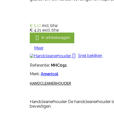
€ 5,10
incl. btw
€ 4,21
excl. btw

In winkelwagen
Meer

Snel bekijken
Referentie:
MHC091
Merk:
Americol
HANDCLEANERHOUDER
Handcleanerhouder De handcleanerhouder is 
bevestigen.