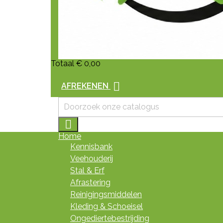
Totaal
€ 0,00

AFREKENEN

Home
Kennisbank
Veehouderij
Stal & Erf
Afrastering
Reinigingsmiddelen
Kleding & Schoeisel
Ongediertebestrijding