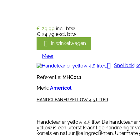
€ 29,99
incl. btw
€ 24,79
excl. btw

In winkelwagen
Meer

Snel bekijk
Referentie:
MHC011
Merk:
Americol
HANDCLEANER YELLOW 4,5 LITER
Handcleaner yellow 4,5 liter De handcleaner y
yellow is een uiterst krachtige handreiniger vo
korrels en natuurlijke ingrediënten. Uitermate g