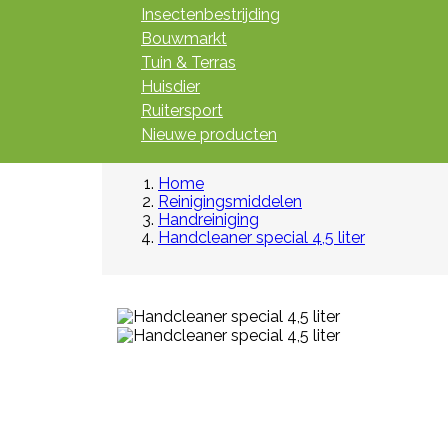
Insectenbestrijding
Bouwmarkt
Tuin & Terras
Huisdier
Ruitersport
Nieuwe producten
Home
Reinigingsmiddelen
Handreiniging
Handcleaner special 4,5 liter