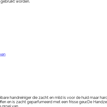
 gebruikt worden.
jken
are handreiniger die zacht en mild is voor de huid maar ha
toffen en is zacht geparfumeerd met een frisse geur.De Handz
groei van...