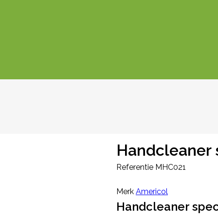
Handcleaner sp
Referentie
MHC021
Merk
Americol
Handcleaner specia