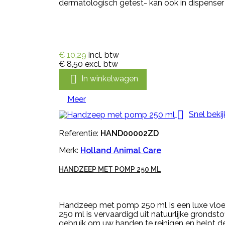
dermatologisch getest- kan ook in dispenser
€ 10,29
incl. btw
€ 8,50
excl. btw

In winkelwagen
Meer

Snel beki
Referentie:
HAND00002ZD
Merk:
Holland Animal Care
HANDZEEP MET POMP 250 ML
Handzeep met pomp 250 ml Is een luxe vloeib
250 ml is vervaardigd uit natuurlijke gronds
gebruik om uw handen te reinigen en helpt de 