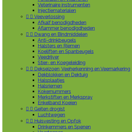
Veterinaire instrumenten
Injectiematerialen


Veeverlossing
Afkalf benodigdheden
Aflammer benodigdheden


Dwang en Bindmiddelen
Anti-drinkbeugels
Halsters en Riemen
Koeliften en Spanbeugels
Veedrijver
Stier- en Koegeleiding


Dekseizoen, Veeherkenning en Veemarkering
Dekblokken en Dektuig
Halsplaatjes
Halsriemen
Kokernummers
Merkstiften en Merkspray
Enkelband Koeien


Geiten drogist
Luchtwegen


Huisvesting en Opfok
Drinkemmers en Spenen