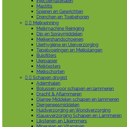
Injectiematerialen
Mastitis
Spieren en Gewrichten
Drenchen en Toebehoren


Melkwinning
Melkmachine Reiniging
Dip en Spraymiddelen
Melkershandschoenen
Uierhygiëne en Uierverzorging
Tepelvoeringen en Melkslangen
Buisfilters
Uierpapier
Melktesters
Melkschorten


Schapen drogist
Ademhalen
Bolussen voor schapen en lammeren
Dracht & Aflammeren
Diarree Middelen schapen en lammeren
Diergeneesmiddelen
Huidverzorging en Wondverzorging
Klauwverzorging Schapen en Lammeren
Likstenen en Likemmers
Mineralen en Vitaminen