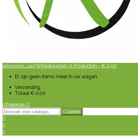
shopping_cart
Winkelwagen:
0
Producten - € 0,00
Er zijn geen items meer in uw wagen
Verzending
Totaal
€ 0,00
Afrekenen


Zoeken


