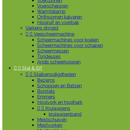
Voertonnen
Voerscheppen
Warmtelamp
Onthoornen kalveren
Hooiruif en voerbak
Varkens drogist


Veescheermachine
Scheermachines voor koeien
Scheermachines voor schapen
Scheermessen
Tondeuses
Andis scheerkoppen


Stal & Erf


Stalbenodigdheden
Bezems
Schoppen en Batsen
Borstels
Emmers
Hooivork en hooihark


Kruiwagens
kruiwagenband
Mestschuiven
Mestvorken