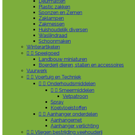
Deurmatten
Plastic zakken
Sponzen en Zemen
Zaklampen
Zakmessen
Huishoudelijk diversen
Waslijndraad
Schoonmaken
Winterartikelen


Speelgoed
Landbouw miniaturen
Boerderij dieren, stallen en accessoires
Vuurwerk


Voertuig en Techniek


Onderhoudsmiddelen


Smeermiddelen
Vetpatroon
Spray
Koelvloeistoffen


Aanhanger onderdelen
Aanhangernet
Aanhanger verlichting


Vliegen bestrijding veehouderij