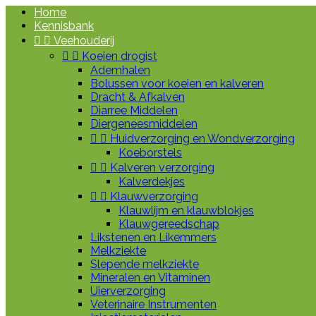
Home
Kennisbank


Veehouderij


Koeien drogist
Ademhalen
Bolussen voor koeien en kalveren
Dracht & Afkalven
Diarree Middelen
Diergeneesmiddelen


Huidverzorging en Wondverzorging
Koeborstels


Kalveren verzorging
Kalverdekjes


Klauwverzorging
Klauwlijm en klauwblokjes
Klauwgereedschap
Likstenen en Likemmers
Melkziekte
Slepende melkziekte
Mineralen en Vitaminen
Uierverzorging
Veterinaire Instrumenten