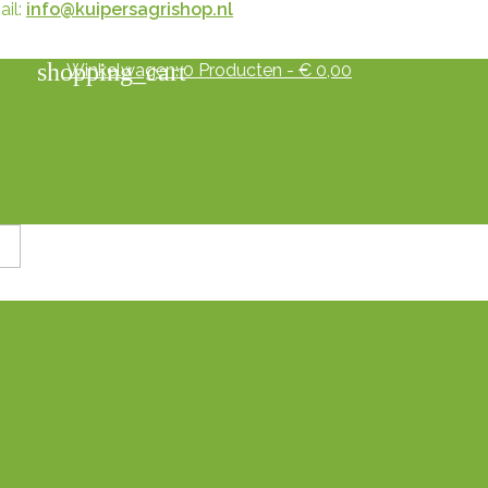
il:
info@kuipersagrishop.nl
shopping_cart
Winkelwagen:
0
Producten - € 0,00