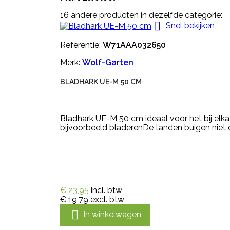
16 andere producten in dezelfde categorie:

Snel bekijken
Referentie:
W71AAA032650
Merk:
Wolf-Garten
BLADHARK UE-M 50 CM
Bladhark UE-M 50 cm ideaal voor het bij el
bijvoorbeeld bladerenDe tanden buigen niet da
€ 23,95
incl. btw
€ 19,79
excl. btw

In winkelwagen