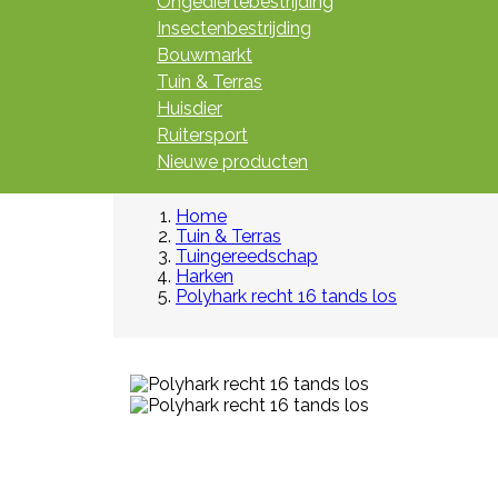
Ongediertebestrijding
Insectenbestrijding
Bouwmarkt
Tuin & Terras
Huisdier
Ruitersport
Nieuwe producten
Home
Tuin & Terras
Tuingereedschap
Harken
Polyhark recht 16 tands los