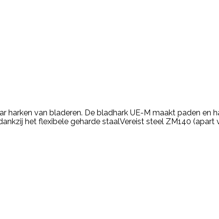
kaar harken van bladeren. De bladhark UE-M maakt paden en h
nkzij het flexibele geharde staalVereist steel ZM140 (apart v