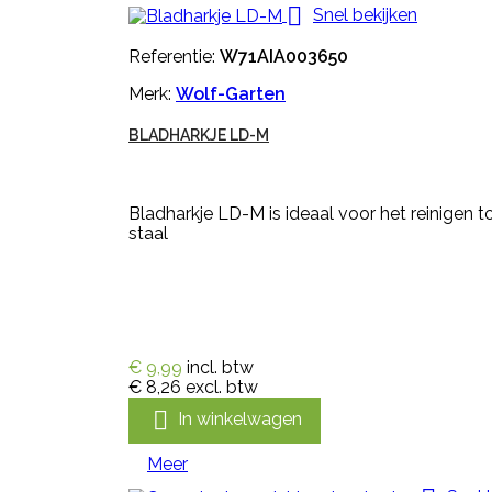

Snel bekijken
Referentie:
W71AIA003650
Merk:
Wolf-Garten
BLADHARKJE LD-M
Bladharkje LD-M is ideaal voor het reinigen t
staal
€ 9,99
incl. btw
€ 8,26
excl. btw

In winkelwagen
Meer