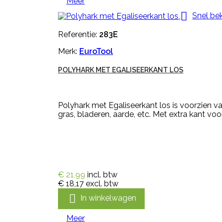
Meer

Snel bek
Referentie:
283E
Merk:
EuroTool
POLYHARK MET EGALISEERKANT LOS
Polyhark met Egaliseerkant los is voorzien va
gras, bladeren, aarde, etc. Met extra kant v
€ 21,99
incl. btw
€ 18,17
excl. btw

In winkelwagen
Meer