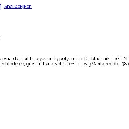

Snel bekijken
T
vervaardigd uit hoogwaardig polyamide. De bladhark heeft 21
van bladeren, gras en tuinafval. Uiterst stevig.Werkbreedte: 38