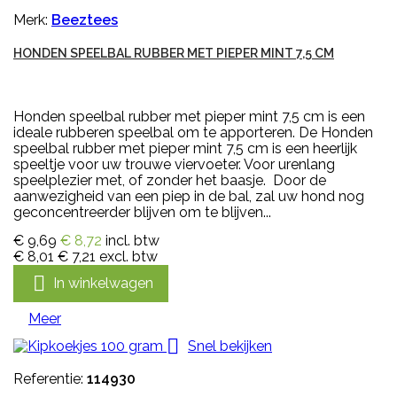
Merk:
Beeztees
HONDEN SPEELBAL RUBBER MET PIEPER MINT 7,5 CM
Honden speelbal rubber met pieper mint 7,5 cm is een
ideale rubberen speelbal om te apporteren. De Honden
speelbal rubber met pieper mint 7,5 cm is een heerlijk
speeltje voor uw trouwe viervoeter. Voor urenlang
speelplezier met, of zonder het baasje. Door de
aanwezigheid van een piep in de bal, zal uw hond nog
geconcentreerder blijven om te blijven...
€ 9,69
€ 8,72
incl. btw
€ 8,01
€ 7,21
excl. btw

In winkelwagen
Meer

Snel bekijken
Referentie:
114930