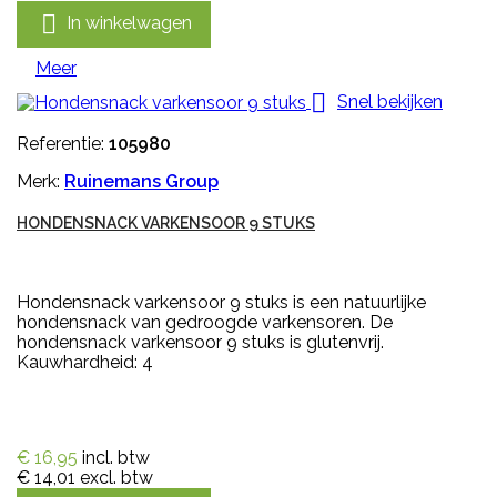

In winkelwagen
Meer

Snel bekijken
Referentie:
105980
Merk:
Ruinemans Group
HONDENSNACK VARKENSOOR 9 STUKS
Hondensnack varkensoor 9 stuks is een natuurlijke
hondensnack van gedroogde varkensoren. De
hondensnack varkensoor 9 stuks is glutenvrij.
Kauwhardheid: 4
€ 16,95
incl. btw
€ 14,01
excl. btw