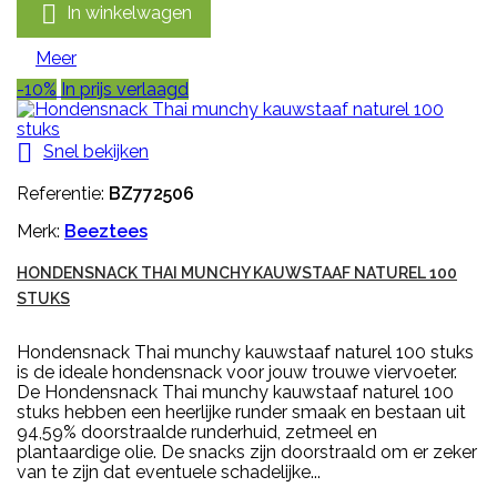

In winkelwagen
Meer
-10%
In prijs verlaagd

Snel bekijken
Referentie:
BZ772506
Merk:
Beeztees
HONDENSNACK THAI MUNCHY KAUWSTAAF NATUREL 100
STUKS
Hondensnack Thai munchy kauwstaaf naturel 100 stuks
is de ideale hondensnack voor jouw trouwe viervoeter.
De Hondensnack Thai munchy kauwstaaf naturel 100
stuks hebben een heerlijke runder smaak en bestaan uit
94,59% doorstraalde runderhuid, zetmeel en
plantaardige olie. De snacks zijn doorstraald om er zeker
van te zijn dat eventuele schadelijke...