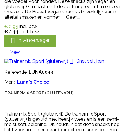
diervoeder voor honden. Deze snacks zijn vegan en
glutenvrij. Gemaakt met de beste ingrediënten en zeer
smakelijk.De Braaaf vegan snacks zijn verkrijgbaar in
allerlei smaken en vormen. Geen...
€ 2,95
incl. btw
€ 2,44
excl. btw

In winkelwagen
Meer

Snel bekijken
Referentie:
LUNA0043
Merk:
Luna's Choice
TRAINERMIX SPORT (GLUTENVRIJ)
Trainermix Sport (glutenvrij) De trainermix Sport
(glutenvrij) is gevuld met heerlijk vlees en is een semi-
moist soft beloning. Dit houdt in dat deze snacks nog
licht vochtig zijn en daardoor extreem krachtig zijn in