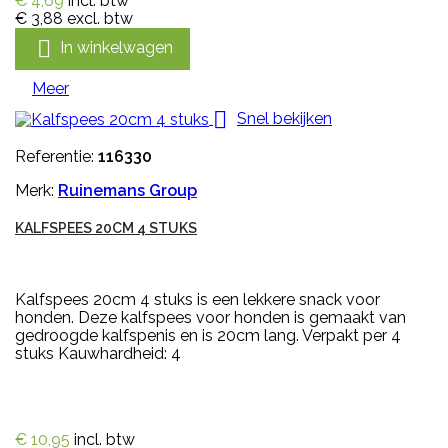
€ 4,69
incl. btw
€ 3,88
excl. btw

In winkelwagen
Meer

Snel bekijken
Referentie:
116330
Merk:
Ruinemans Group
KALFSPEES 20CM 4 STUKS
Kalfspees 20cm 4 stuks is een lekkere snack voor
honden. Deze kalfspees voor honden is gemaakt van
gedroogde kalfspenis en is 20cm lang. Verpakt per 4
stuks Kauwhardheid: 4
€ 10,95
incl. btw