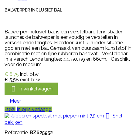
BALWERPER INCLUSIEF BAL
Balwerper inclusief bal is een verstelbare tennisballen
launcher. de balwerper is eenvoudig te verstellen in
verschillende lengtes. Hierdoor kunt u in ieder situatie
gooien met een bal. Gemaakt van duurzaam kunststof in
combinatie met en fijne rubberen handvat. Verstelbaar
in 4 verschillende lengtes: 44, 50, 59 en 66cm. Geschikt
voor de medium...
€ 6,75
incl. btw
€ 5,58
excl. btw

In winkelwagen
Meer
-10%
In prijs verlaagd

Snel
bekijken
Referentie:
BZ625952