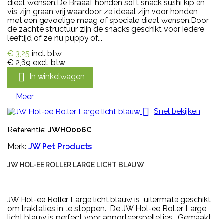
dieet wensen.De Braaaf honden soft snack sushi kip en
vis zijn graan vrij waardoor ze ideaal zijn voor honden
met een gevoelige maag of speciale dieet wensen.Door
de zachte structuur zijn de snacks geschikt voor iedere
leeftijd of ze nu puppy of...
€ 3,25
incl. btw
€ 2,69
excl. btw

In winkelwagen
Meer

Snel bekijken
Referentie:
JWHO006C
Merk:
JW Pet Products
JW HOL-EE ROLLER LARGE LICHT BLAUW
JW Hol-ee Roller Large licht blauw is uitermate geschikt
om traktaties in te stoppen. De JW Hol-ee Roller Large
licht blauw is perfect voor apporteerspelletjes. Gemaakt