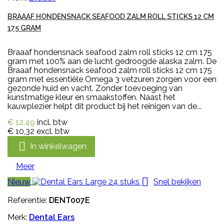
BRAAAF HONDENSNACK SEAFOOD ZALM ROLL STICKS 12 CM
175 GRAM
Braaaf hondensnack seafood zalm roll sticks 12 cm 175
gram met 100% aan de lucht gedroogde alaska zalm. De
Braaaf hondensnack seafood zalm roll sticks 12 cm 175
gram met essentiële Omega 3 vetzuren zorgen voor een
gezonde huid en vacht. Zonder toevoeging van
kunstmatige kleur en smaakstoffen. Naast het
kauwplezier helpt dit product bij het reinigen van de...
€ 12,49
incl. btw
€ 10,32
excl. btw

In winkelwagen
Meer

Nieuw
Snel bekijken
Referentie:
DENT007E
Merk:
Dental Ears