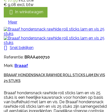
€ 10,99
incl. btw
€ 9,08
excl. btw

In winkelwagen
Meer

Snel bekijken
Referentie:
BRAA400710
Merk:
Braaaf
BRAAAF HONDENSNACK RAWHIDE ROLL STICKS LAM EN VIS
25 STUKS
Braaaf hondensnack rawhide roll sticks lam en vis 25
stuks is een heerlijke kauwsnack voor honden op basis
van buffelhuid met lam en vis. De Braaaf hondensnack
rawhide roll sticks lam en vis 25 stuks zijn samengesteld
uit eersteklas ingrediënten. Dagelijkse strenge controle