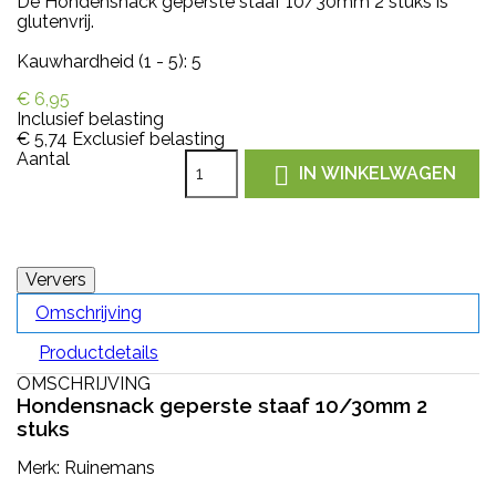
De Hondensnack geperste staaf 10/30mm 2 stuks is
glutenvrij.
Kauwhardheid (1 - 5): 5
€ 6,95
Inclusief belasting
€ 5,74
Exclusief belasting
Aantal

IN WINKELWAGEN
Omschrijving
Productdetails
OMSCHRIJVING
Hondensnack geperste staaf 10/30mm 2
stuks
Merk: Ruinemans