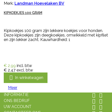
Merk:
Landman Hoevelaken BV
KIPKOEKJES 100 GRAM
Kipkoekjes 100 gram zijn lekkere koekjes voor honden.
Deze kipkoekjes zijn deegkoekjes, omwikkeld met kipfilet
en zijn lekker zacht. Kauwhardheid: 1
€ 2,99
incl. btw
€ 2,47
excl. btw

In winkelwagen
Meer
INFORMATIE


ONS BEDRIJF


UW ACCOUNT

