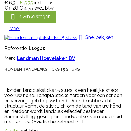
€ 6,39
€ 5,75
incl. btw
€ 5,28
€ 4,75
excl. btw

In winkelwagen
Meer

Snel bekijken
Referentie:
L10940
Merk:
Landman Hoevelaken BV
HONDEN TANDPLAKSTICKS 15 STUKS
Honden tandplaksticks 15 stuks is een heerlijke snack
voor uw hond. Tandplaksticks zorgen voor een schoon
en verzorgt gebit bij uw hond. Door de rubberachtige
structuur vormt de stick zich om de tand van uw hond
en hierdoor wordt tandplak effectief bestreden.
Samenstelling: gesnipperd bindweefsel van runderhuid
met tapioca (Aziatische zetmeelknol,...