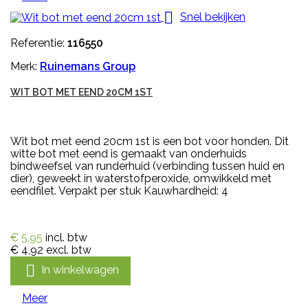

Snel bekijken
Referentie:
116550
Merk:
Ruinemans Group
WIT BOT MET EEND 20CM 1ST
Wit bot met eend 20cm 1st is een bot voor honden. Dit
witte bot met eend is gemaakt van onderhuids
bindweefsel van runderhuid (verbinding tussen huid en
dier), geweekt in waterstofperoxide, omwikkeld met
eendfilet. Verpakt per stuk Kauwhardheid: 4
€ 5,95
incl. btw
€ 4,92
excl. btw

In winkelwagen
Meer