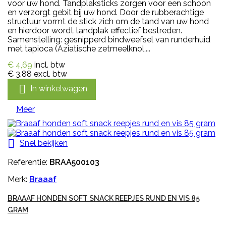
voor uw hond. Tandplaksticks zorgen voor een schoon
en verzorgt gebit bij uw hond. Door de rubberachtige
structuur vormt de stick zich om de tand van uw hond
en hierdoor wordt tandplak effectief bestreden.
Samenstelling: gesnipperd bindweefsel van runderhuid
met tapioca (Aziatische zetmeelknol,...
€ 4,69
incl. btw
€ 3,88
excl. btw

In winkelwagen
Meer

Snel bekijken
Referentie:
BRAA500103
Merk:
Braaaf
BRAAAF HONDEN SOFT SNACK REEPJES RUND EN VIS 85
GRAM