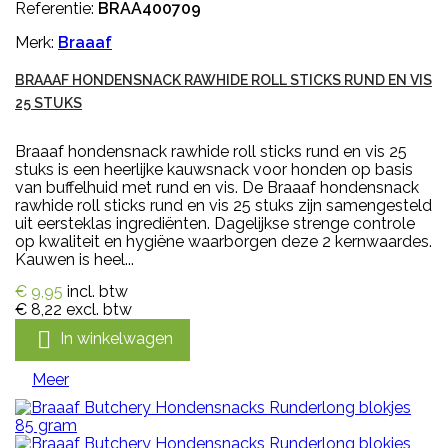
Referentie:
BRAA400709
Merk:
Braaaf
BRAAAF HONDENSNACK RAWHIDE ROLL STICKS RUND EN VIS
25 STUKS
Braaaf hondensnack rawhide roll sticks rund en vis 25
stuks is een heerlijke kauwsnack voor honden op basis
van buffelhuid met rund en vis. De Braaaf hondensnack
rawhide roll sticks rund en vis 25 stuks zijn samengesteld
uit eersteklas ingrediënten. Dagelijkse strenge controle
op kwaliteit en hygiëne waarborgen deze 2 kernwaardes.
Kauwen is heel...
€ 9,95
incl. btw
€ 8,22
excl. btw

In winkelwagen
Meer