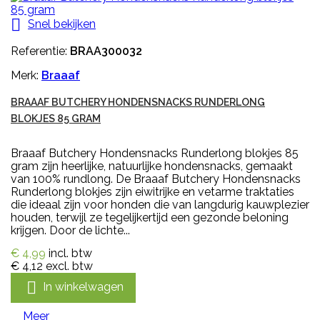

Snel bekijken
Referentie:
BRAA300032
Merk:
Braaaf
BRAAAF BUTCHERY HONDENSNACKS RUNDERLONG
BLOKJES 85 GRAM
Braaaf Butchery Hondensnacks Runderlong blokjes 85
gram zijn heerlijke, natuurlijke hondensnacks, gemaakt
van 100% rundlong. De Braaaf Butchery Hondensnacks
Runderlong blokjes zijn eiwitrijke en vetarme traktaties
die ideaal zijn voor honden die van langdurig kauwplezier
houden, terwijl ze tegelijkertijd een gezonde beloning
krijgen. Door de lichte...
€ 4,99
incl. btw
€ 4,12
excl. btw

In winkelwagen
Meer