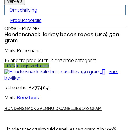
Omschrijving
Productdetails
OMSCHRIJVING
Hondensnack Jerkey bacon ropes (usa) 500
gram
Merk: Ruinemans
16 andere producten in dezelfde categorie:
-10%
In prijs verlaagd

Snel
bekijken
Referentie:
BZ774051
Merk:
Beeztees
HONDENSNACK ZALMHUID CANELLIES 150 GRAM
Hondensnack zalmhuid canellies 150 gram zijn 100%