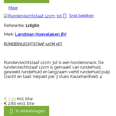
Meer

Snel bekijken
Referentie:
116560
Merk:
Landman Hoevelaken BV
RUNDERVLECHTSTAAF 12CM 3ST
Rundervlechtstaaf 12cm 3st is een hondensnack. De
rundervlechtstaaf 12cm is gemaakt van runderhuid,
geweekt runderhuid en langzaam verhit runderhuid pulp
(zacht en taai). Verpakt per 3 stuks Kauwhardheid: 4
€ 3,39
incl. btw
€ 2,80
excl. btw

In winkelwagen