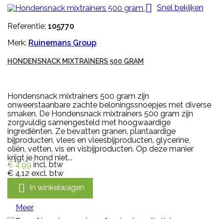

Snel bekijken
Referentie:
105770
Merk:
Ruinemans Group
HONDENSNACK MIXTRAINERS 500 GRAM
Hondensnack mixtrainers 500 gram zijn
onweerstaanbare zachte beloningssnoepjes met diverse
smaken. De Hondensnack mixtrainers 500 gram zijn
zorgvuldig samengesteld met hoogwaardige
ingrediënten. Ze bevatten granen, plantaardige
bijproducten, vlees en vleesbijproducten, glycerine,
oliën, vetten, vis en visbijproducten. Op deze manier
krijgt je hond niet...
€ 4,99
incl. btw
€ 4,12
excl. btw

In winkelwagen
Meer