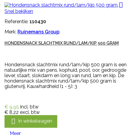

Snel bekijken
Referentie:
110430
Merk:
Ruinemans Group
HONDENSNACK SLACHTMIX RUND/LAM/KIP 500 GRAM
Hondensnack slachtmix rund/lam/kip 500 gram is een
natuurlijke mix van pens, kophuid, poot, oor, gedroogde
lever, staart, slokdarm en long van rund, lam en kip. De
hondensnack slachtmix rund/lam/kip 500 gram is
glutenvrij. Kauwhardheid (1 - 5): 3
€ 9,95
incl. btw
€ 8,22
excl. btw

In winkelwagen
Meer