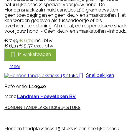
natuurlijke snacks speciaal voor jouw hond. De
Hondensnack zalmhuid canellies 150 gram bevatten
geen toevoegingen en geen kleur- en smaakstoffen. Het
kan worden gegeven als tussendoortje of als
overheerlijke beloning. Al met al, een super lekkere snack
voor jouw hond! - Geen kleur- en smaakstoffen -Inhoud:...
€ 7,49
€ 6,74
incl. btw
€ 6,19
€ 5,57
excl. btw

In winkelwagen
Meer

Snel bekijken
Referentie:
L10940
Merk:
Landman Hoevelaken BV
HONDEN TANDPLAKSTICKS 15 STUKS
Honden tandplaksticks 15 stuks is een heerlijke snack