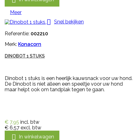

Meer

Snel bekijken
Referentie:
002210
Merk:
Konacorn
DINOBOT 1 STUKS
Dinobot 1 stuks is een heerlijk kauwsnack voor uw hond.
De Dinobot is niet alleen een speeltje voor uw hond
maar helpt ook om tandplak tegen te gaan.
€ 7,95
incl. btw
€ 6,57
excl. btw

In winkelwagen