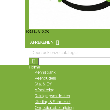
Totaal
€ 0,00

AFREKENEN

Home
Kennisbank
Veehouderij
Stal & Erf
Afrastering
Reinigingsmiddelen
Kleding & Schoeisel
Ongediertebestrijding