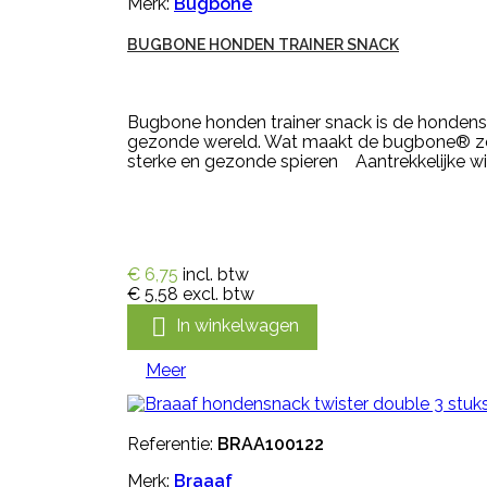
Merk:
Bugbone
BUGBONE HONDEN TRAINER SNACK
Bugbone honden trainer snack is de hondens
gezonde wereld. Wat maakt de bugbone® zo 
sterke en gezonde spieren Aantrekkelijke win
€ 6,75
incl. btw
€ 5,58
excl. btw

In winkelwagen
Meer
Referentie:
BRAA100122
Merk:
Braaaf