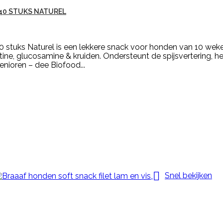
40 STUKS NATUREL
 stuks Naturel is een lekkere snack voor honden van 10 we
ine, glucosamine & kruiden. Ondersteunt de spijsvertering, h
enioren – dee Biofood...

Snel bekijken