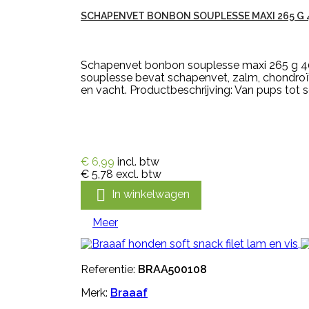
SCHAPENVET BONBON SOUPLESSE MAXI 265 G 
Schapenvet bonbon souplesse maxi 265 g 40
souplesse bevat schapenvet, zalm, chondroït
en vacht. Productbeschrijving: Van pups tot s
€ 6,99
incl. btw
€ 5,78
excl. btw

In winkelwagen
Meer
Referentie:
BRAA500108
Merk:
Braaaf