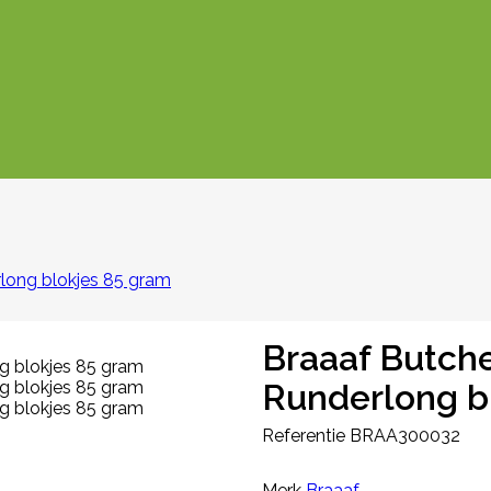
long blokjes 85 gram
Braaaf Butch
Runderlong b
Referentie
BRAA300032
Merk
Braaaf