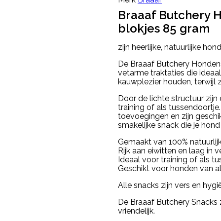
Braaaf Butchery 
blokjes 85 gram
zijn heerlijke, natuurlijke 
De Braaaf Butchery Hondensn
vetarme traktaties die ideaa
kauwplezier houden, terwijl z
Door de lichte structuur zij
training of als tussendoortj
toevoegingen en zijn geschi
smakelijke snack die je hond
Gemaakt van 100% natuurlij
Rijk aan eiwitten en laag in v
Ideaal voor training of als t
Geschikt voor honden van al
Alle snacks zijn vers en hygi
De Braaaf Butchery Snacks zi
vriendelijk.