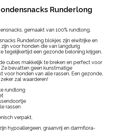
Hondensnacks Runderlong
hondensnacks, gemaakt van 100% rundlong.
acks Runderlong blokjes zijn eiwitrijke en
l zijn voor honden die van langdurig
e tegelijkertijd een gezonde beloning krijgen.
n de cubes makkelijk te breken en perfect voor
e. Ze bevatten geen kunstmatige
kt voor honden van alle rassen. Een gezonde,
 zeker zal waarderen!
ke rundlong
et
ussendoortje
le rassen
ënisch verpakt.
jn hypoallergeen, graanvrij en darmflora-