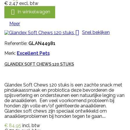
€ 2,47
excl. btw

In winkelwagen
Meer

Snel bekijken
Referentie:
GLAN44981
Merk:
Excellent Pets
GLANDEX SOFT CHEWS 120 STUKS
Glandex Soft Chews 120 stuks is een zachte snack met
pindakaassmaak en probiotica deze bevorderen de
spijsvertering en ondersteunen een natuurlijke leging van
de anaalklieren. Een veel voorkomend probleem bij
honden zijn volle en/of geirriteerde anaalklieren.
Glandex soft chews zijn speciaal ontwikkeld om
anaalklierproblemen bij honden tegen te gaan....
€ 84,95
incl. btw