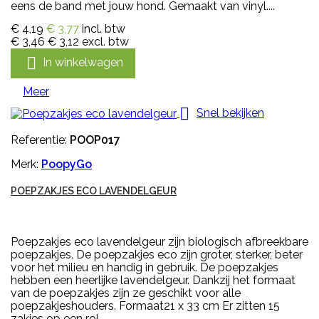
eens de band met jouw hond. Gemaakt van vinyl....
€ 4,19
€ 3,77
incl. btw
€ 3,46
€ 3,12
excl. btw

In winkelwagen
Meer

Snel bekijken
Referentie:
POOP017
Merk:
PoopyGo
POEPZAKJES ECO LAVENDELGEUR
Poepzakjes eco lavendelgeur zijn biologisch afbreekbare
poepzakjes. De poepzakjes eco zijn groter, sterker, beter
voor het milieu en handig in gebruik. De poepzakjes
hebben een heerlijke lavendelgeur. Dankzij het formaat
van de poepzakjes zijn ze geschikt voor alle
poepzakjeshouders. Formaat21 x 33 cm Er zitten 15
zakjes op een rol