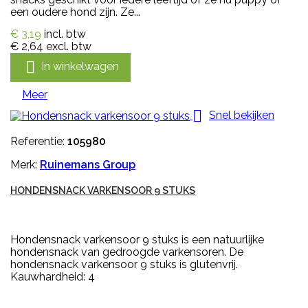
een oudere hond zijn. Ze...
€ 3,19
incl. btw
€ 2,64
excl. btw

In winkelwagen
Meer

Snel bekijken
Referentie:
105980
Merk:
Ruinemans Group
HONDENSNACK VARKENSOOR 9 STUKS
Hondensnack varkensoor 9 stuks is een natuurlijke
hondensnack van gedroogde varkensoren. De
hondensnack varkensoor 9 stuks is glutenvrij.
Kauwhardheid: 4