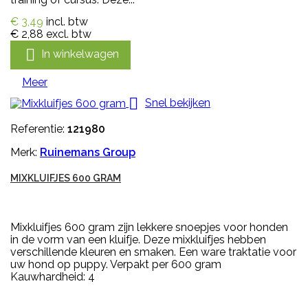
€ 3,49
incl. btw
€ 2,88
excl. btw

In winkelwagen
Meer

Snel bekijken
Referentie:
121980
Merk:
Ruinemans Group
MIXKLUIFJES 600 GRAM
Mixkluifjes 600 gram zijn lekkere snoepjes voor honden
in de vorm van een kluifje. Deze mixkluifjes hebben
verschillende kleuren en smaken. Een ware traktatie voor
uw hond op puppy. Verpakt per 600 gram
Kauwhardheid: 4