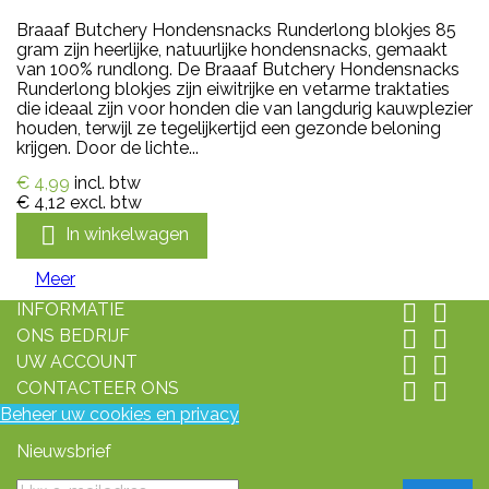
Braaaf Butchery Hondensnacks Runderlong blokjes 85
gram zijn heerlijke, natuurlijke hondensnacks, gemaakt
van 100% rundlong. De Braaaf Butchery Hondensnacks
Runderlong blokjes zijn eiwitrijke en vetarme traktaties
die ideaal zijn voor honden die van langdurig kauwplezier
houden, terwijl ze tegelijkertijd een gezonde beloning
krijgen. Door de lichte...
€ 4,99
incl. btw
€ 4,12
excl. btw

In winkelwagen
Meer
INFORMATIE


ONS BEDRIJF


UW ACCOUNT


CONTACTEER ONS


Beheer uw cookies en privacy
Nieuwsbrief