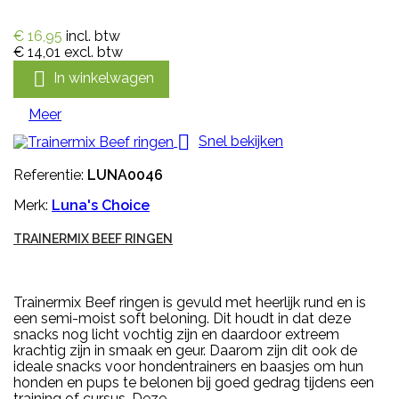
€ 16,95
incl. btw
€ 14,01
excl. btw

In winkelwagen
Meer

Snel bekijken
Referentie:
LUNA0046
Merk:
Luna's Choice
TRAINERMIX BEEF RINGEN
Trainermix Beef ringen is gevuld met heerlijk rund en is
een semi-moist soft beloning. Dit houdt in dat deze
snacks nog licht vochtig zijn en daardoor extreem
krachtig zijn in smaak en geur. Daarom zijn dit ook de
ideale snacks voor hondentrainers en baasjes om hun
honden en pups te belonen bij goed gedrag tijdens een
training of cursus. Deze...