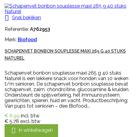

Snel bekijken
Referentie:
A762953
Merk:
Biofood
SCHAPENVET BONBON SOUPLESSE MAXI 265 G 40 STUKS
NATUREL
Schapenvet bonbon souplesse maxi 265 g 40 stuks
Naturel is een lekkere snack voor honden van 10 weken
t/m senioren. De schapenvet bonbon souplesse bevat
schapenvet, zalm, chondroïtine, glucosamine & kruiden.
Ondersteunt de spijsvertering, het immuunsysteem,
gewrichten, spieren, huid en vacht. Productbeschrijving:
Van pups tot senioren – dee Biofood...
€ 6,99
incl. btw
€ 5,78
excl. btw

In winkelwagen