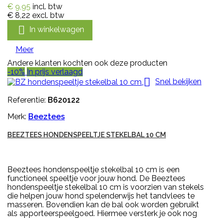
€ 9,95
incl. btw
€ 8,22
excl. btw

In winkelwagen
Meer
Andere klanten kochten ook deze producten
-10%
In prijs verlaagd

Snel bekijken
Referentie:
B620122
Merk:
Beeztees
BEEZTEES HONDENSPEELTJE STEKELBAL 10 CM
Beeztees hondenspeeltje stekelbal 10 cm is een
functioneel speeltje voor jouw hond. De Beeztees
hondenspeeltje stekelbal 10 cm is voorzien van stekels
die helpen jouw hond spelenderwijs het tandvlees te
masseren. Bovendien kan de bal ook worden gebruikt
als apporteerspeelgoed. Hiermee versterk je ook nog