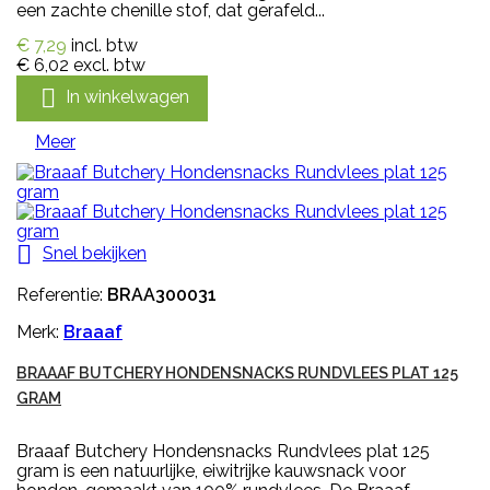
een zachte chenille stof, dat gerafeld...
€ 7,29
incl. btw
€ 6,02
excl. btw

In winkelwagen
Meer

Snel bekijken
Referentie:
BRAA300031
Merk:
Braaaf
BRAAAF BUTCHERY HONDENSNACKS RUNDVLEES PLAT 125
GRAM
Braaaf Butchery Hondensnacks Rundvlees plat 125
gram is een natuurlijke, eiwitrijke kauwsnack voor