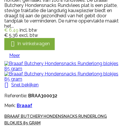
honden, gemaakt van 100% rundvlees. De Braaaf
Butchery Hondensnacks Rundvlees plat is een platte,
stevige traktatie die langdurig kauwplezier biedt en
draagt bij aan de gezondheid van het gebit door
tandplak te verminderen. De ruime oppervlakte maakt
het...
€ 6,49
incl. btw
€ 5,36
excl. btw

In winkelwagen
Meer

Snel bekijken
Referentie:
BRAA300032
Merk:
Braaaf
BRAAAF BUTCHERY HONDENSNACKS RUNDERLONG
BLOKJES 85 GRAM