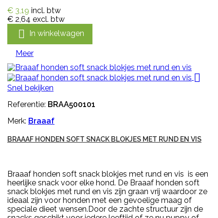
€ 3,19
incl. btw
€ 2,64
excl. btw

In winkelwagen
Meer

Snel bekijken
Referentie:
BRAA500101
Merk:
Braaaf
BRAAAF HONDEN SOFT SNACK BLOKJES MET RUND EN VIS
Braaaf honden soft snack blokjes met rund en vis is een
heerlijke snack voor elke hond. De Braaaf honden soft
snack blokjes met rund en vis zijn graan vrij waardoor ze
ideaal zijn voor honden met een gevoelige maag of
speciale dieet wensen.Door de zachte structuur zijn de
snacks geschikt voor iedere leeftijd of ze nu puppy of