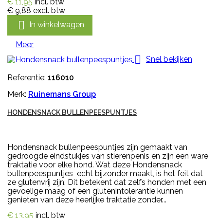
€ 11,95
incl. btw
€ 9,88
excl. btw

In winkelwagen
Meer

Snel bekijken
Referentie:
116010
Merk:
Ruinemans Group
HONDENSNACK BULLENPEESPUNTJES
Hondensnack bullenpeespuntjes zijn gemaakt van
gedroogde eindstukjes van stierenpenis en zijn een ware
traktatie voor elke hond. Wat deze Hondensnack
bullenpeespuntjes echt bijzonder maakt, is het feit dat
ze glutenvrij zijn. Dit betekent dat zelfs honden met een
gevoelige maag of een glutenintolerantie kunnen
genieten van deze heerlijke traktatie zonder...
€ 13,95
incl. btw