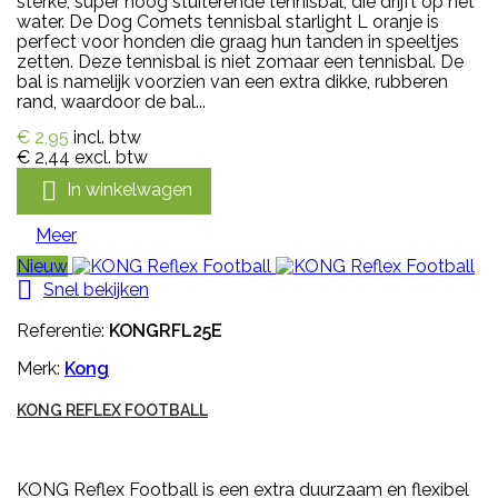
sterke, super hoog stuiterende tennisbal, die drijft op het
water. De Dog Comets tennisbal starlight L oranje is
perfect voor honden die graag hun tanden in speeltjes
zetten. Deze tennisbal is niet zomaar een tennisbal. De
bal is namelijk voorzien van een extra dikke, rubberen
rand, waardoor de bal...
€ 2,95
incl. btw
€ 2,44
excl. btw

In winkelwagen
Meer
Nieuw

Snel bekijken
Referentie:
KONGRFL25E
Merk:
Kong
KONG REFLEX FOOTBALL
KONG Reflex Football is een extra duurzaam en flexibel