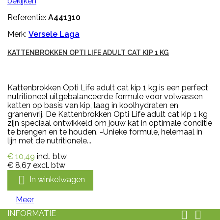
bekijken
Referentie:
A441310
Merk:
Versele Laga
KATTENBROKKEN OPTI LIFE ADULT CAT KIP 1 KG
Kattenbrokken Opti Life adult cat kip 1 kg is een perfect
nutritioneel uitgebalanceerde formule voor volwassen
katten op basis van kip, laag in koolhydraten en
granenvrij. De Kattenbrokken Opti Life adult cat kip 1 kg
zijn speciaal ontwikkeld om jouw kat in optimale conditie
te brengen en te houden. -Unieke formule, helemaal in
lijn met de nutritionele...
€ 10,49
incl. btw
€ 8,67
excl. btw

In winkelwagen
Meer
INFORMATIE

