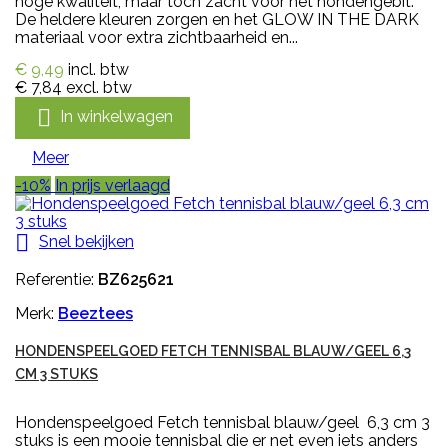
hoge kwaliteit, maar toch zacht voor het hondengebit.
De heldere kleuren zorgen en het GLOW IN THE DARK
materiaal voor extra zichtbaarheid en...
€ 9,49
incl. btw
€ 7,84
excl. btw

In winkelwagen
Meer
-10%
In prijs verlaagd

Snel bekijken
Referentie:
BZ625621
Merk:
Beeztees
HONDENSPEELGOED FETCH TENNISBAL BLAUW/GEEL 6,3
CM 3 STUKS
Hondenspeelgoed Fetch tennisbal blauw/geel 6,3 cm 3
stuks is een mooie tennisbal die er net even iets anders