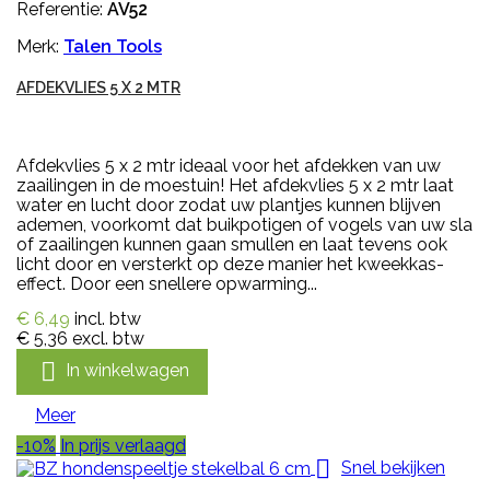
Referentie:
AV52
Merk:
Talen Tools
AFDEKVLIES 5 X 2 MTR
Afdekvlies 5 x 2 mtr ideaal voor het afdekken van uw
zaailingen in de moestuin! Het afdekvlies 5 x 2 mtr laat
water en lucht door zodat uw plantjes kunnen blijven
ademen, voorkomt dat buikpotigen of vogels van uw sla
of zaailingen kunnen gaan smullen en laat tevens ook
licht door en versterkt op deze manier het kweekkas-
effect. Door een snellere opwarming...
€ 6,49
incl. btw
€ 5,36
excl. btw

In winkelwagen
Meer
-10%
In prijs verlaagd

Snel bekijken