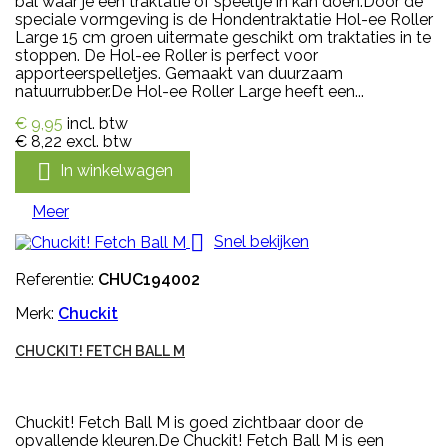
bal waar je een traktatie of speeltje in kan doen.Door de
speciale vormgeving is de Hondentraktatie Hol-ee Roller
Large 15 cm groen uitermate geschikt om traktaties in te
stoppen. De Hol-ee Roller is perfect voor
apporteerspelletjes. Gemaakt van duurzaam
natuurrubber.De Hol-ee Roller Large heeft een...
€ 9,95
incl. btw
€ 8,22
excl. btw

In winkelwagen
Meer

Snel bekijken
Referentie:
CHUC194002
Merk:
Chuckit
CHUCKIT! FETCH BALL M
Chuckit! Fetch Ball M is goed zichtbaar door de
opvallende kleuren.De Chuckit! Fetch Ball M is een