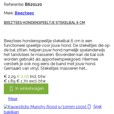
Referentie:
B620120
Merk:
Beeztees
BEEZTEES HONDENSPEELTJE STEKELBAL 6 CM
Beeztees hondenspeeltje stekelbal 6 cm is een
functioneel speeltje voor jouw hond. De stekeltjes die op
de bal zitten, helpen jouw hond namelijk spelenderwijs
het tandvlees te masseren. Bovendien kan de bal ook
worden gebruikt als apporteerspeelgoed. Hiermee
versterk je ook nog eens de band met jouw hond.
Gemaakt van vinyl. Stekeltjes masseren het...
€ 2,29
€ 2,06
incl. btw
€ 1,89
€ 1,70
excl. btw

In winkelwagen
Meer

Snel
bekijken