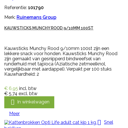
Referentie:
101790
Merk:
Ruinemans Group
KAUWSTICKS MUNCHY ROOD 9/10MM 100ST
Kauwsticks Munchy Rood 9/10mm 100st zijn een
lekkere snack voor honden. Kauwsticks Munchy Rood
zijn gemaakt van gesnipperd bindweefsel van
runderhuid met tapioca (Aziatische zetmeelknol,
vergelijkbaar met aardappel). Verpakt per 100 stuks
Kauwhardheid: 2
€ 6,95
incl. btw
€ 5,74
excl. btw

In winkelwagen
Meer

Snel