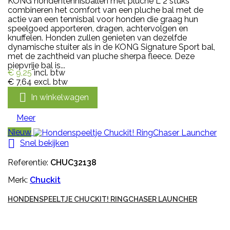
KONG hondentennisballen met pluche L 2 stuks
combineren het comfort van een pluche bal met de
actie van een tennisbal voor honden die graag hun
speelgoed apporteren, dragen, achtervolgen en
knuffelen. Honden zullen genieten van dezelfde
dynamische stuiter als in de KONG Signature Sport bal,
met de zachtheid van pluche sherpa fleece. Deze
piepvrije bal is...
€ 9,25
incl. btw
€ 7,64
excl. btw

In winkelwagen
Meer
Nieuw

Snel bekijken
Referentie:
CHUC32138
Merk:
Chuckit
HONDENSPEELTJE CHUCKIT! RINGCHASER LAUNCHER