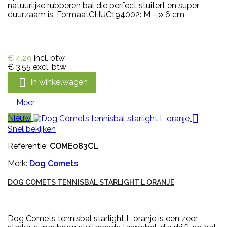
natuurlijke rubberen bal die perfect stuitert en super
duurzaam is. FormaatCHUC194002: M - ø 6 cm
€ 4,29
incl. btw
€ 3,55
excl. btw

In winkelwagen
Meer

Nieuw
Snel bekijken
Referentie:
COME083CL
Merk:
Dog Comets
DOG COMETS TENNISBAL STARLIGHT L ORANJE
Dog Comets tennisbal starlight L oranje is een zeer