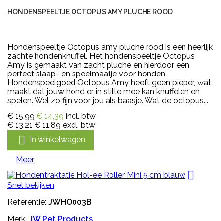
HONDENSPEELTJE OCTOPUS AMY PLUCHE ROOD
Hondenspeeltje Octopus amy pluche rood is een heerlijk
zachte hondenknuffel. Het hondenspeeltje Octopus
Amy is gemaakt van zacht pluche en hierdoor een
perfect slaap- en speelmaatje voor honden.
Hondenspeelgoed Octopus Amy heeft geen pieper, wat
maakt dat jouw hond er in stilte mee kan knuffelen en
spelen. Wel zo fijn voor jou als baasje. Wat de octopus...
€ 15,99
€ 14,39
incl. btw
€ 13,21
€ 11,89
excl. btw

In winkelwagen
Meer

Snel bekijken
Referentie:
JWHO003B
Merk:
JW Pet Products