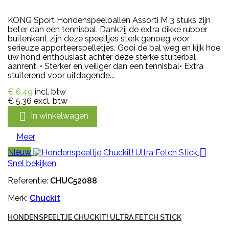
KONG Sport Hondenspeelballen Assorti M 3 stuks zijn
beter dan een tennisbal. Dankzij de extra dikke rubber
buitenkant zijn deze speeltjes sterk genoeg voor
serieuze apporteerspelletjes. Gooi de bal weg en kijk hoe
uw hond enthousiast achter deze sterke stuiterbal
aanrent. • Sterker en veiliger dan een tennisbal• Extra
stuiterend voor uitdagende...
€ 6,49
incl. btw
€ 5,36
excl. btw

In winkelwagen
Meer

Nieuw
Snel bekijken
Referentie:
CHUC52088
Merk:
Chuckit
HONDENSPEELTJE CHUCKIT! ULTRA FETCH STICK