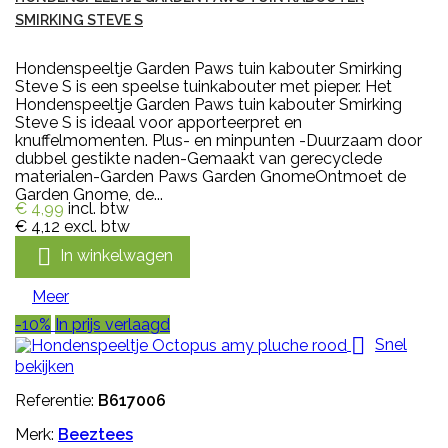
SMIRKING STEVE S
Hondenspeeltje Garden Paws tuin kabouter Smirking
Steve S is een speelse tuinkabouter met pieper. Het
Hondenspeeltje Garden Paws tuin kabouter Smirking
Steve S is ideaal voor apporteerpret en
knuffelmomenten. Plus- en minpunten -Duurzaam door
dubbel gestikte naden-Gemaakt van gerecyclede
materialen-Garden Paws Garden GnomeOntmoet de
Garden Gnome, de...
€ 4,99
incl. btw
€ 4,12
excl. btw

In winkelwagen
Meer
-10%
In prijs verlaagd

Snel
bekijken
Referentie:
B617006
Merk:
Beeztees