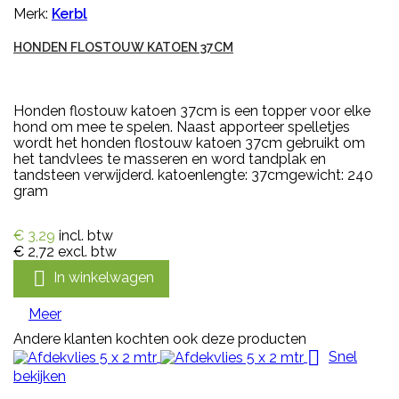
Merk:
Kerbl
HONDEN FLOSTOUW KATOEN 37CM
Honden flostouw katoen 37cm is een topper voor elke
hond om mee te spelen. Naast apporteer spelletjes
wordt het honden flostouw katoen 37cm gebruikt om
het tandvlees te masseren en word tandplak en
tandsteen verwijderd. katoenlengte: 37cmgewicht: 240
gram
€ 3,29
incl. btw
€ 2,72
excl. btw

In winkelwagen
Meer
Andere klanten kochten ook deze producten

Snel
bekijken