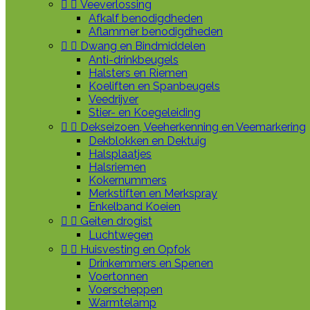


Veeverlossing
Afkalf benodigdheden
Aflammer benodigdheden


Dwang en Bindmiddelen
Anti-drinkbeugels
Halsters en Riemen
Koeliften en Spanbeugels
Veedrijver
Stier- en Koegeleiding


Dekseizoen, Veeherkenning en Veemarkering
Dekblokken en Dektuig
Halsplaatjes
Halsriemen
Kokernummers
Merkstiften en Merkspray
Enkelband Koeien


Geiten drogist
Luchtwegen


Huisvesting en Opfok
Drinkemmers en Spenen
Voertonnen
Voerscheppen
Warmtelamp