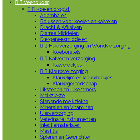


Veehouderij


Koeien drogist
Ademhalen
Bolussen voor koeien en kalveren
Dracht & Afkalven
Diarree Middelen
Diergeneesmiddelen


Huidverzorging en Wondverzorging
Koeborstels


Kalveren verzorging
Kalverdekjes


Klauwverzorging
Klauwlijm en klauwblokjes
Klauwgereedschap
Likstenen en Likemmers
Melkziekte
Slepende melkziekte
Mineralen en Vitaminen
Uierverzorging
Veterinaire Instrumenten
Injectiematerialen
Mastitis
Spieren en Gewrichten