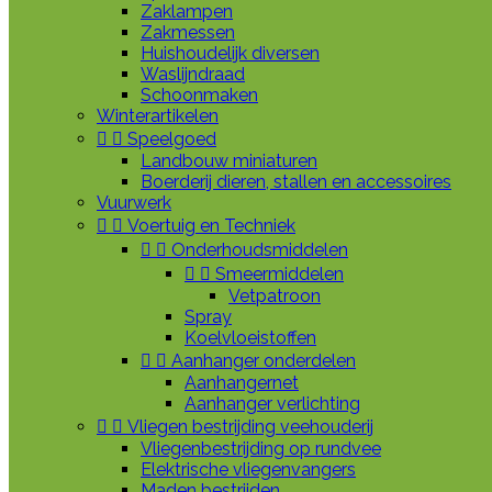
Zaklampen
Zakmessen
Huishoudelijk diversen
Waslijndraad
Schoonmaken
Winterartikelen


Speelgoed
Landbouw miniaturen
Boerderij dieren, stallen en accessoires
Vuurwerk


Voertuig en Techniek


Onderhoudsmiddelen


Smeermiddelen
Vetpatroon
Spray
Koelvloeistoffen


Aanhanger onderdelen
Aanhangernet
Aanhanger verlichting


Vliegen bestrijding veehouderij
Vliegenbestrijding op rundvee
Elektrische vliegenvangers
Maden bestrijden