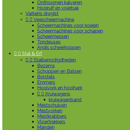
Onthoornen kalveren
Hooiruif en voerbak
Varkens drogist


Veescheermachine
Scheermachines voor koeien
Scheermachines voor schapen
Scheermessen
Tondeuses
Andis scheerkoppen


Stal & Erf


Stalbenodigdheden
Bezems
Schoppen en Batsen
Borstels
Emmers
Hooivork en hooihark


Kruiwagens
kruiwagenband
Mestschuiven
Mestvorken
Mestkrabbers
Vloertrekkers
Manden