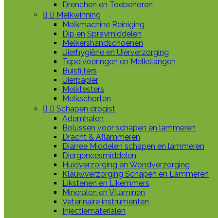
Drenchen en Toebehoren


Melkwinning
Melkmachine Reiniging
Dip en Spraymiddelen
Melkershandschoenen
Uierhygiëne en Uierverzorging
Tepelvoeringen en Melkslangen
Buisfilters
Uierpapier
Melktesters
Melkschorten


Schapen drogist
Ademhalen
Bolussen voor schapen en lammeren
Dracht & Aflammeren
Diarree Middelen schapen en lammeren
Diergeneesmiddelen
Huidverzorging en Wondverzorging
Klauwverzorging Schapen en Lammeren
Likstenen en Likemmers
Mineralen en Vitaminen
Veterinaire instrumenten
Injectiematerialen