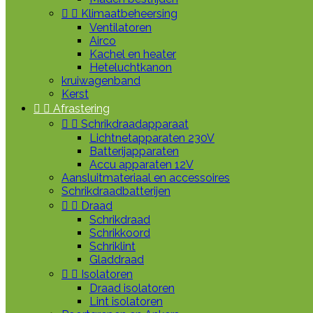


Klimaatbeheersing
Ventilatoren
Airco
Kachel en heater
Heteluchtkanon
kruiwagenband
Kerst


Afrastering


Schrikdraadapparaat
Lichtnetapparaten 230V
Batterijapparaten
Accu apparaten 12V
Aansluitmateriaal en accessoires
Schrikdraadbatterijen


Draad
Schrikdraad
Schrikkoord
Schriklint
Gladdraad


Isolatoren
Draad isolatoren
Lint isolatoren