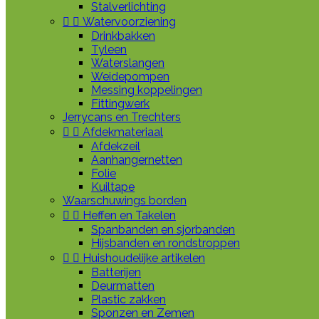
Stalverlichting


Watervoorziening
Drinkbakken
Tyleen
Waterslangen
Weidepompen
Messing koppelingen
Fittingwerk
Jerrycans en Trechters


Afdekmateriaal
Afdekzeil
Aanhangernetten
Folie
Kuiltape
Waarschuwings borden


Heffen en Takelen
Spanbanden en sjorbanden
Hijsbanden en rondstroppen


Huishoudelijke artikelen
Batterijen
Deurmatten
Plastic zakken
Sponzen en Zemen