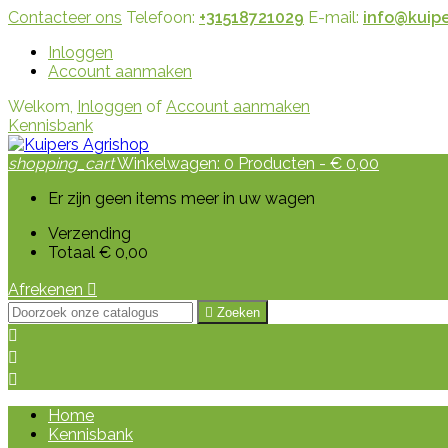
Contacteer ons
Telefoon:
+31518721029
E-mail:
info@kuipe
Inloggen
Account aanmaken
Welkom,
Inloggen
of
Account aanmaken
Kennisbank
shopping_cart
Winkelwagen:
0
Producten - € 0,00
Er zijn geen items meer in uw wagen
Verzending
Totaal
€ 0,00
Afrekenen


Zoeken



Home
Kennisbank