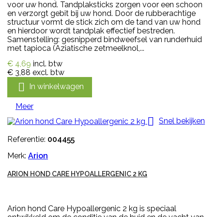
voor uw hond. Tandplaksticks zorgen voor een schoon
en verzorgt gebit bij uw hond. Door de rubberachtige
structuur vormt de stick zich om de tand van uw hond
en hierdoor wordt tandplak effectief bestreden.
Samenstelling: gesnipperd bindweefsel van runderhuid
met tapioca (Aziatische zetmeelknol,...
€ 4,69
incl. btw
€ 3,88
excl. btw

In winkelwagen
Meer

Snel bekijken
Referentie:
004455
Merk:
Arion
ARION HOND CARE HYPOALLERGENIC 2 KG
Arion hond Care Hypoallergenic 2 kg is speciaal