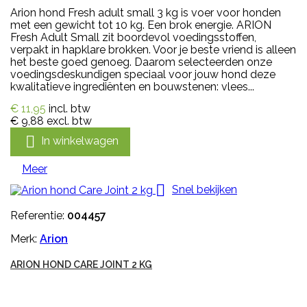
Arion hond Fresh adult small 3 kg is voer voor honden
met een gewicht tot 10 kg. Een brok energie. ARION
Fresh Adult Small zit boordevol voedingsstoffen,
verpakt in hapklare brokken. Voor je beste vriend is alleen
het beste goed genoeg. Daarom selecteerden onze
voedingsdeskundigen speciaal voor jouw hond deze
kwalitatieve ingrediënten en bouwstenen: vlees...
€ 11,95
incl. btw
€ 9,88
excl. btw

In winkelwagen
Meer

Snel bekijken
Referentie:
004457
Merk:
Arion
ARION HOND CARE JOINT 2 KG