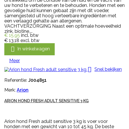
ontwikkeld om de conditie van de huid en de vacht van
uw hond te verbeteren en te behouden. Honden met een
gevoelige huid kunnen gebaat zijn met dit voeder,
samengesteld uit hoog verteerbare ingrediënten met
een verlaagd gehalte aan allergenen.
VACHTVERZORGING Naast een optimale hoeveelheid
zink, biotine,...
€ 15,95
incl. btw
€ 13,18
excl. btw

In winkelwagen
Meer

Snel bekijken
Referentie:
J004851
Merk:
Arion
ARION HOND FRESH ADULT SENSITIVE 3 KG
Arion hond Fresh adult sensitive 3 kg is voer voor
honden met een gewicht van 10 tot 45 kg. De beste