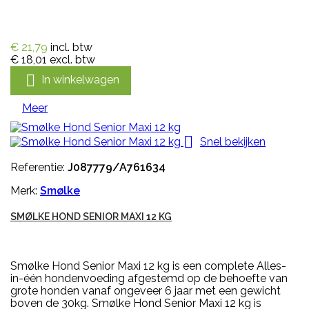
€ 21,79
incl. btw
€ 18,01
excl. btw

In winkelwagen
Meer

Snel bekijken
Referentie:
J087779/A761634
Merk:
Smølke
SMØLKE HOND SENIOR MAXI 12 KG
Smølke Hond Senior Maxi 12 kg is een complete Alles-
in-één hondenvoeding afgestemd op de behoefte van
grote honden vanaf ongeveer 6 jaar met een gewicht
boven de 30kg. Smølke Hond Senior Maxi 12 kg is