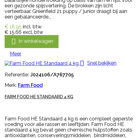
balansrijke hondenvoeding op basis van lam en rijst voor
een gezonde spijsvertering. De brokken zijn licht
verteerbaar. Greenfield 21 puppy / junior draagt bij aan
een gebalanceerde...
€ 18,95
incl. btw
€ 15,66
excl. btw

In winkelwagen
Meer

Snel bekijken
Referentie:
J024106/A767705
Merk:
Farm Food
FARM FOOD HE STANDAARD 4 KG
Farm Food HE Standaard 4 kg is een compleet geperste
voeding voor alle rassen en leeftijden. Farm Food HE
standaard 4 kg bevat géén chemische hulpstoffen zoals
antioxidanten, conserveringsmiddelen, bindmiddelen,