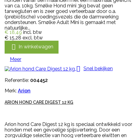
honden vanaf tien maanden met een maximaal gewicht
van ca. 10kg. Smølke Hond mini 3kg bevat geen
tarwegluten en is zeer goed verteerbaar door o.a.
(prebiotische) voedingsvezels die de darmwerking
ondersteunen. Smølke Adult Mini is gemaakt met
natuurlijke...
€ 18,49
incl. btw
€ 15,28
excl. btw

In winkelwagen
Meer

Snel bekijken
Referentie:
004452
Merk:
Arion
ARION HOND CARE DIGEST 12 KG
Arion hond Care Digest 12 kg is speciaal ontwikkeld voor
honden met een gevoelige spijsvertering. Door een
zorgvuldige selectie van hoog verteerbare eiwitten en