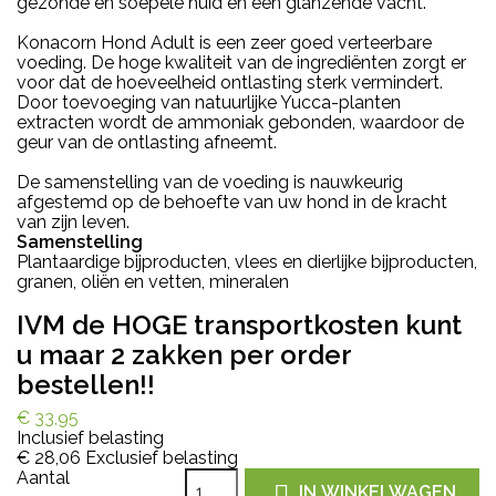
gezonde en soepele huid en een glanzende vacht.
Konacorn Hond Adult is een zeer goed verteerbare
voeding. De hoge kwaliteit van de ingrediënten zorgt er
voor dat de hoeveelheid ontlasting sterk vermindert.
Door toevoeging van natuurlijke Yucca-planten
extracten wordt de ammoniak gebonden, waardoor de
geur van de ontlasting afneemt.
De samenstelling van de voeding is nauwkeurig
afgestemd op de behoefte van uw hond in de kracht
van zijn leven.
Samenstelling
Plantaardige bijproducten, vlees en dierlijke bijproducten,
granen, oliën en vetten, mineralen
IVM de HOGE transportkosten kunt
u maar 2 zakken per order
bestellen!!
€ 33,95
Inclusief belasting
€ 28,06
Exclusief belasting
Aantal

IN WINKELWAGEN