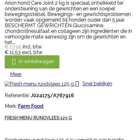
Arion hond Care Joint 2 kg is speciaal ontwikkeld ter
ondersteuning van de gewrichten en een soepel
bewegingsstelsel. Bewegings- en gewrichtsproblemen
worden vaak opgemerkt bij honden ouder dan 5 jaar.
BESCHERMT GEWRICHTEN Glucosamine,
chondroïtinesulfaat en collageen zijn ingrediënten die in
verhoogde mate aanwezig zijn om de gewrichten en
het...
€ 13,95
incl. btw
€ 11,53
excl. btw

In winkelwagen
Meer

Snel bekijken
Referentie:
J024175/A767916
Merk:
Farm Food
FRESH MENU RUNDVLEES 125 G