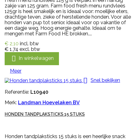
Fresh menu rundvlees 125 g is verpakt in een handig
zakje van 125 gram. Farm food fresh menu rundvlees
125gr is heel smakelijk en is ideaal voor: moeilijke eters,
drachtige teven, zieke of herstellende honden. Voor alle
honden van pup tot senior. ideaal voor op vakantie of
een dagje weg. Hoog energie gehalte. Ideaal om te
mengen met Farm Food HE brokken....
€ 2,10
incl. btw
€ 1,74
excl. btw

In winkelwagen
Meer

Snel bekijken
Referentie:
L10940
Merk:
Landman Hoevelaken BV
HONDEN TANDPLAKSTICKS 15 STUKS
Honden tandplaksticks 15 stuks is een heerlijke snack