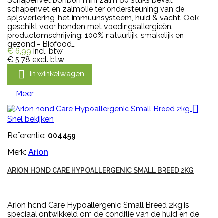
Schapenvet bonbon mini zalm 80 stuks bevat
schapenvet en zalmolie ter ondersteuning van de
spijsvertering, het immuunsysteem, huid & vacht. Ook
geschikt voor honden met voedingsallergieën.
productomschrijving: 100% natuurlijk, smakelijk en
gezond - Biofood...
€ 6,99
incl. btw
€ 5,78
excl. btw

In winkelwagen
Meer

Snel bekijken
Referentie:
004459
Merk:
Arion
ARION HOND CARE HYPOALLERGENIC SMALL BREED 2KG
Arion hond Care Hypoallergenic Small Breed 2kg is
speciaal ontwikkeld om de conditie van de huid en de