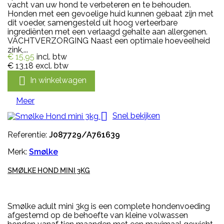
vacht van uw hond te verbeteren en te behouden.
Honden met een gevoelige huid kunnen gebaat zijn met
dit voeder, samengesteld uit hoog verteerbare
ingrediënten met een verlaagd gehalte aan allergenen.
VACHTVERZORGING Naast een optimale hoeveelheid
zink,...
€ 15,95
incl. btw
€ 13,18
excl. btw

In winkelwagen
Meer

Snel bekijken
Referentie:
J087729/A761639
Merk:
Smølke
SMØLKE HOND MINI 3KG
Smølke adult mini 3kg is een complete hondenvoeding
afgestemd op de behoefte van kleine volwassen