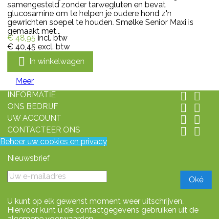
samengesteld zonder tarwegluten en bevat
glucosamine om te helpen je oudere hond z'n
gewrichten soepel te houden. Smølke Senior Maxi is
gemaakt met...
€ 48,95
incl. btw
€ 40,45
excl. btw

In winkelwagen
Meer
INFORMATIE


ONS BEDRIJF


UW ACCOUNT


CONTACTEER ONS


Beheer uw cookies en privacy
Nieuwsbrief
U kunt op elk gewenst moment weer uitschrijven.
Hiervoor kunt u de contactgegevens gebruiken uit de
algemene voorwaarden.