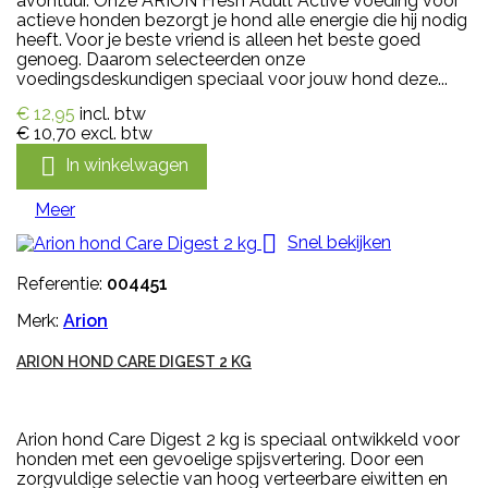
avontuur. Onze ARION Fresh Adult Active voeding voor
actieve honden bezorgt je hond alle energie die hij nodig
heeft. Voor je beste vriend is alleen het beste goed
genoeg. Daarom selecteerden onze
voedingsdeskundigen speciaal voor jouw hond deze...
€ 12,95
incl. btw
€ 10,70
excl. btw

In winkelwagen
Meer

Snel bekijken
Referentie:
004451
Merk:
Arion
ARION HOND CARE DIGEST 2 KG
Arion hond Care Digest 2 kg is speciaal ontwikkeld voor
honden met een gevoelige spijsvertering. Door een
zorgvuldige selectie van hoog verteerbare eiwitten en