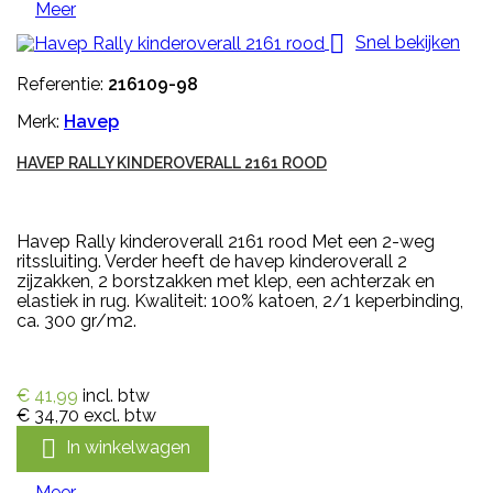
Meer

Snel bekijken
Referentie:
216109-98
Merk:
Havep
HAVEP RALLY KINDEROVERALL 2161 ROOD
Havep Rally kinderoverall 2161 rood Met een 2-weg
ritssluiting. Verder heeft de havep kinderoverall 2
zijzakken, 2 borstzakken met klep, een achterzak en
elastiek in rug. Kwaliteit: 100% katoen, 2/1 keperbinding,
ca. 300 gr/m2.
€ 41,99
incl. btw
€ 34,70
excl. btw

In winkelwagen
Meer