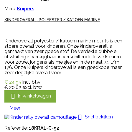
Merk:
Kuipers
KINDEROVERALL POLYESTER / KATOEN MARINE
Kinderoverall polyester / katoen marine met rits is een
stoere overall voor kinderen. Onze kinderoverall is
gemaakt van zeer goede stof. De verdekte dubbele
ritssluiting is verkrijgbaar in verschillende frisse kleuren
voor zowel jongens als meisjes en in de maat 74 t/m
176. Onze Kuipers kinderoverall is een goedkope maar
zeer degelijke overall voor...
€ 24,95
incl. btw
€ 20,62
excl. btw

In winkelwagen
Meer

Snel bekijken
Referentie:
18KRAL-C-92