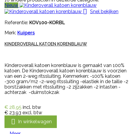
Nieuw

Snel bekijken
Referentie:
KOV100-KORBL
Merk:
Kuipers
KINDEROVERALL KATOEN KORENBLAUW
Kinderoverall katoen korenblauw is gemaakt van 100%
katoen. De Kinderoverall katoen korenblauw is voorzien
van een 2-weg ritssluiting. Kenmerken: -100% katoen
-300 gram/m2 -2-weg ritssluiting -elastiek in de taille -2
borstzakken met ritssluiting -2 zijzakken -2 intasten -
achterzak -duimstokzak
€ 28,95
incl. btw
€ 23,93
excl. btw

In winkelwagen
Meer