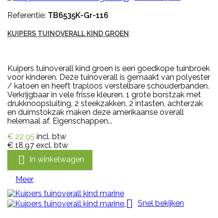
Referentie:
TB6535K-Gr-116
KUIPERS TUINOVERALL KIND GROEN
Kuipers tuinoverall kind groen is een goedkope tuinbroek
voor kinderen. Deze tuinoverall is gemaakt van polyester
/ katoen en heeft traploos verstelbare schouderbanden.
Verkrijgbaar in vele frisse kleuren. 1 grote borstzak met
drukknoopsluiting, 2 steekzakken, 2 intasten, achterzak
en duimstokzak maken deze amerikaanse overall
helemaal af. Eigenschappen...
€ 22,95
incl. btw
€ 18,97
excl. btw

In winkelwagen
Meer

Snel bekijken