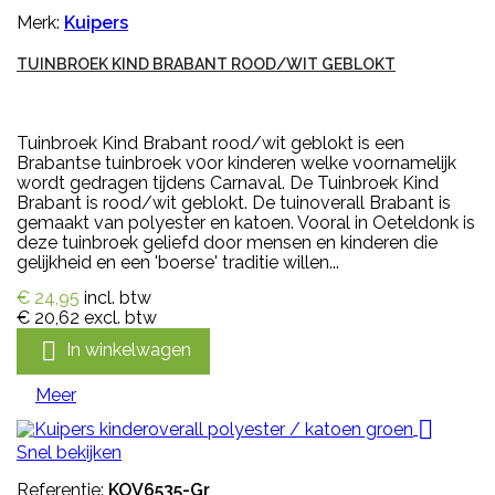
Merk:
Kuipers
TUINBROEK KIND BRABANT ROOD/WIT GEBLOKT
Tuinbroek Kind Brabant rood/wit geblokt is een
Brabantse tuinbroek v0or kinderen welke voornamelijk
wordt gedragen tijdens Carnaval. De Tuinbroek Kind
Brabant is rood/wit geblokt. De tuinoverall Brabant is
gemaakt van polyester en katoen. Vooral in Oeteldonk is
deze tuinbroek geliefd door mensen en kinderen die
gelijkheid en een 'boerse' traditie willen...
€ 24,95
incl. btw
€ 20,62
excl. btw

In winkelwagen
Meer

Snel bekijken
Referentie:
KOV6535-Gr