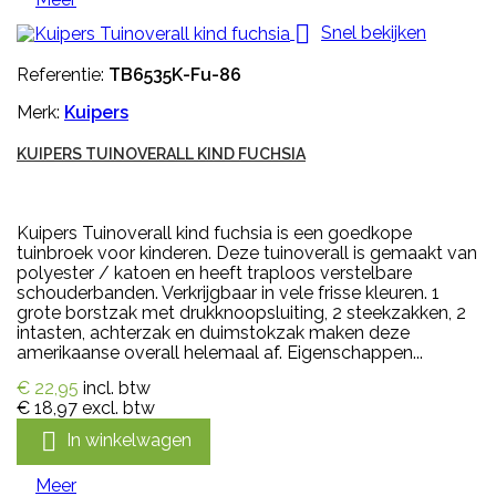

Snel bekijken
Referentie:
TB6535K-Fu-86
Merk:
Kuipers
KUIPERS TUINOVERALL KIND FUCHSIA
Kuipers Tuinoverall kind fuchsia is een goedkope
tuinbroek voor kinderen. Deze tuinoverall is gemaakt van
polyester / katoen en heeft traploos verstelbare
schouderbanden. Verkrijgbaar in vele frisse kleuren. 1
grote borstzak met drukknoopsluiting, 2 steekzakken, 2
intasten, achterzak en duimstokzak maken deze
amerikaanse overall helemaal af. Eigenschappen...
€ 22,95
incl. btw
€ 18,97
excl. btw

In winkelwagen
Meer