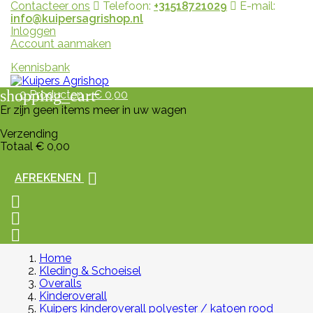
Contacteer ons
Telefoon:
+31518721029
E-mail:
info@kuipersagrishop.nl
Inloggen
Account aanmaken
Kennisbank
shopping_cart
0
Producten - € 0,00
Er zijn geen items meer in uw wagen
Verzending
Totaal
€ 0,00

AFREKENEN



Home
Kleding & Schoeisel
Overalls
Kinderoverall
Kuipers kinderoverall polyester / katoen rood