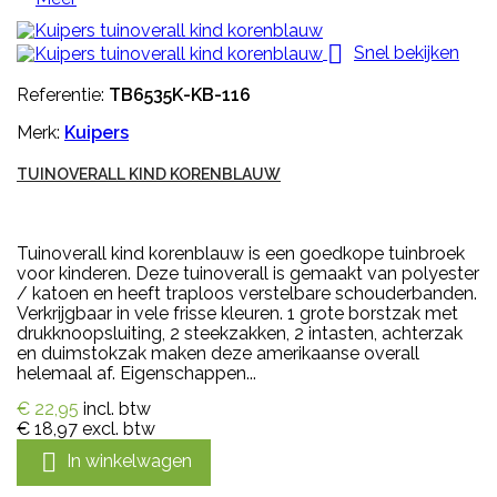

Snel bekijken
Referentie:
TB6535K-KB-116
Merk:
Kuipers
TUINOVERALL KIND KORENBLAUW
Tuinoverall kind korenblauw is een goedkope tuinbroek
voor kinderen. Deze tuinoverall is gemaakt van polyester
/ katoen en heeft traploos verstelbare schouderbanden.
Verkrijgbaar in vele frisse kleuren. 1 grote borstzak met
drukknoopsluiting, 2 steekzakken, 2 intasten, achterzak
en duimstokzak maken deze amerikaanse overall
helemaal af. Eigenschappen...
€ 22,95
incl. btw
€ 18,97
excl. btw

In winkelwagen