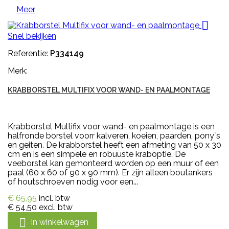
Meer

Snel bekijken
Referentie:
P334149
Merk:
KRABBORSTEL MULTIFIX VOOR WAND- EN PAALMONTAGE
Krabborstel Multifix voor wand- en paalmontage is een
halfronde borstel voorr kalveren, koeien, paarden, pony`s
en geiten. De krabborstel heeft een afmeting van 50 x 30
cm en is een simpele en robuuste kraboptie. De
veeborstel kan gemonteerd worden op een muur of een
paal (60 x 60 of 90 x 90 mm). Er zijn alleen boutankers
of houtschroeven nodig voor een...
€ 65,95
incl. btw
€ 54,50
excl. btw

In winkelwagen