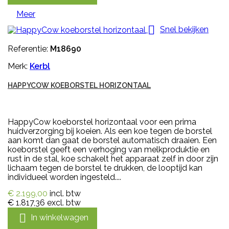
Meer

Snel bekijken
Referentie:
M18690
Merk:
Kerbl
HAPPYCOW KOEBORSTEL HORIZONTAAL
HappyCow koeborstel horizontaal voor een prima
huidverzorging bij koeien. Als een koe tegen de borstel
aan komt dan gaat de borstel automatisch draaien. Een
koeborstel geeft een verhoging van melkproduktie en
rust in de stal, koe schakelt het apparaat zelf in door zijn
lichaam tegen de borstel te drukken, de looptijd kan
individueel worden ingesteld....
€ 2.199,00
incl. btw
€ 1.817,36
excl. btw

In winkelwagen