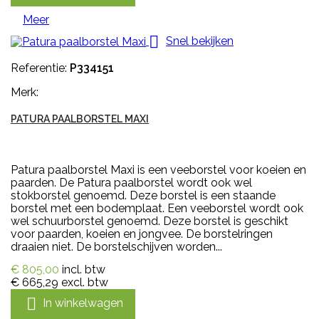
Meer

Snel bekijken
Referentie:
P334151
Merk:
PATURA PAALBORSTEL MAXI
Patura paalborstel Maxi is een veeborstel voor koeien en
paarden. De Patura paalborstel wordt ook wel
stokborstel genoemd. Deze borstel is een staande
borstel met een bodemplaat. Een veeborstel wordt ook
wel schuurborstel genoemd. Deze borstel is geschikt
voor paarden, koeien en jongvee. De borstelringen
draaien niet. De borstelschijven worden...
€ 805,00
incl. btw
€ 665,29
excl. btw

In winkelwagen