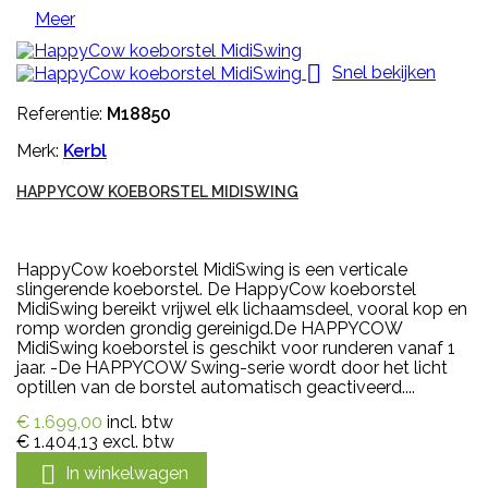
Meer

Snel bekijken
Referentie:
M18850
Merk:
Kerbl
HAPPYCOW KOEBORSTEL MIDISWING
HappyCow koeborstel MidiSwing is een verticale
slingerende koeborstel. De HappyCow koeborstel
MidiSwing bereikt vrijwel elk lichaamsdeel, vooral kop en
romp worden grondig gereinigd.De HAPPYCOW
MidiSwing koeborstel is geschikt voor runderen vanaf 1
jaar. -De HAPPYCOW Swing-serie wordt door het licht
optillen van de borstel automatisch geactiveerd....
€ 1.699,00
incl. btw
€ 1.404,13
excl. btw

In winkelwagen