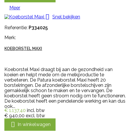
Meer

Snel bekijken
Referentie:
P334025
Merk:
KOEBORSTEL MAXI
Koeborstel Maxi draagt bij aan de gezondheid van
koeien en helpt mede om de melkproductie te
verbeteren. De Patura koeborstel Maxi heeft 20
borstelringen. De afzonderlijke borstelschijven zijn
gemakkelijk schoon te maken en te vervangen. De
koeborstel heeft geen stroom nodig om te functioneren.
De koeborstel heeft een pendelende werking en kan dus
ook...
€ 1.137,40
incl. btw
€ 940,00
excl. btw

In winkelwagen