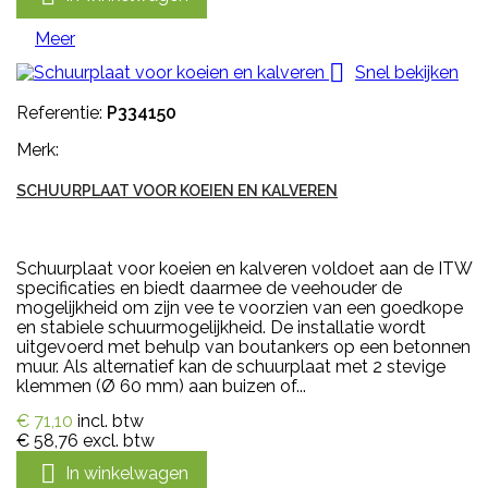
Meer

Snel bekijken
Referentie:
P334150
Merk:
SCHUURPLAAT VOOR KOEIEN EN KALVEREN
Schuurplaat voor koeien en kalveren voldoet aan de ITW
specificaties en biedt daarmee de veehouder de
mogelijkheid om zijn vee te voorzien van een goedkope
en stabiele schuurmogelijkheid. De installatie wordt
uitgevoerd met behulp van boutankers op een betonnen
muur. Als alternatief kan de schuurplaat met 2 stevige
klemmen (Ø 60 mm) aan buizen of...
€ 71,10
incl. btw
€ 58,76
excl. btw

In winkelwagen