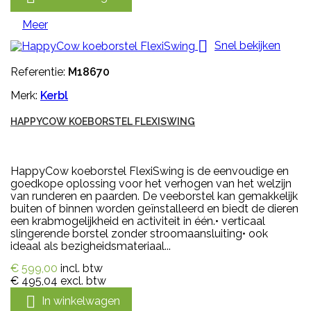
Meer

Snel bekijken
Referentie:
M18670
Merk:
Kerbl
HAPPYCOW KOEBORSTEL FLEXISWING
HappyCow koeborstel FlexiSwing is de eenvoudige en
goedkope oplossing voor het verhogen van het welzijn
van runderen en paarden. De veeborstel kan gemakkelijk
buiten of binnen worden geïnstalleerd en biedt de dieren
een krabmogelijkheid en activiteit in één.• verticaal
slingerende borstel zonder stroomaansluiting• ook
ideaal als bezigheidsmateriaal...
€ 599,00
incl. btw
€ 495,04
excl. btw

In winkelwagen