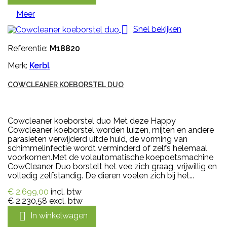
Meer

Snel bekijken
Referentie:
M18820
Merk:
Kerbl
COWCLEANER KOEBORSTEL DUO
Cowcleaner koeborstel duo Met deze Happy
Cowcleaner koeborstel worden luizen, mijten en andere
parasieten verwijderd uitde huid, de vorming van
schimmelinfectie wordt verminderd of zelfs helemaal
voorkomen.Met de volautomatische koepoetsmachine
CowCleaner Duo borstelt het vee zich graag, vrijwillig en
volledig zelfstandig. De dieren voelen zich bij het...
€ 2.699,00
incl. btw
€ 2.230,58
excl. btw

In winkelwagen