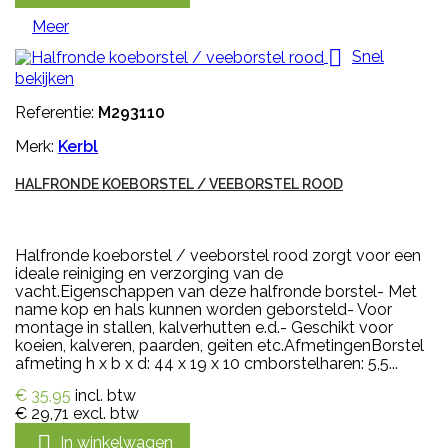
Meer

Snel
bekijken
Referentie:
M293110
Merk:
Kerbl
HALFRONDE KOEBORSTEL / VEEBORSTEL ROOD
Halfronde koeborstel / veeborstel rood zorgt voor een
ideale reiniging en verzorging van de
vacht.Eigenschappen van deze halfronde borstel- Met
name kop en hals kunnen worden geborsteld- Voor
montage in stallen, kalverhutten e.d.- Geschikt voor
koeien, kalveren, paarden, geiten etc.AfmetingenBorstel
afmeting h x b x d: 44 x 19 x 10 cmborstelharen: 5,5...
€ 35,95
incl. btw
€ 29,71
excl. btw

In winkelwagen