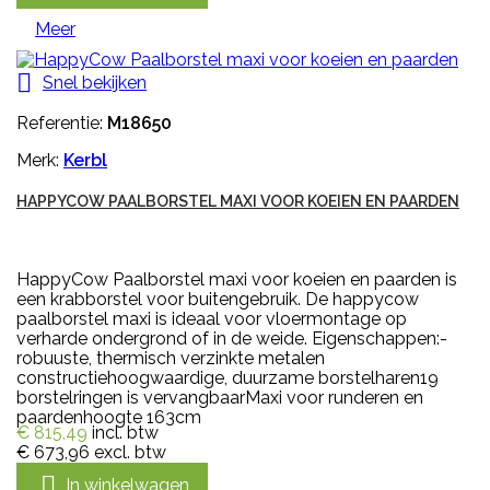
Meer

Snel bekijken
Referentie:
M18650
Merk:
Kerbl
HAPPYCOW PAALBORSTEL MAXI VOOR KOEIEN EN PAARDEN
HappyCow Paalborstel maxi voor koeien en paarden is
een krabborstel voor buitengebruik. De happycow
paalborstel maxi is ideaal voor vloermontage op
verharde ondergrond of in de weide. Eigenschappen:-
robuuste, thermisch verzinkte metalen
constructiehoogwaardige, duurzame borstelharen19
borstelringen is vervangbaarMaxi voor runderen en
paardenhoogte 163cm
€ 815,49
incl. btw
€ 673,96
excl. btw

In winkelwagen