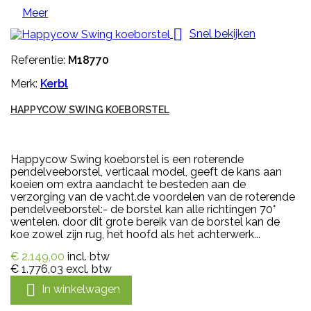
Meer

Snel bekijken
Referentie:
M18770
Merk:
Kerbl
HAPPYCOW SWING KOEBORSTEL
Happycow Swing koeborstel is een roterende
pendelveeborstel, verticaal model, geeft de kans aan
koeien om extra aandacht te besteden aan de
verzorging van de vacht.de voordelen van de roterende
pendelveeborstel:- de borstel kan alle richtingen 70°
wentelen. door dit grote bereik van de borstel kan de
koe zowel zijn rug, het hoofd als het achterwerk...
€ 2.149,00
incl. btw
€ 1.776,03
excl. btw

In winkelwagen