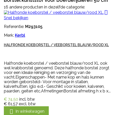
16 andere producten in dezelfde categorie:

Snel bekijken
Referentie:
M293105
Merk:
Kerbl
HALFRONDE KOEBORSTEL / VEEBORSTEL BLAUW/ROOD XL
Halfronde koeborstel / veeborstel blauw/rood XL ook
wel krabborstel genoemd. Deze halfronde borstel zorgt
voor een ideale reiniging en verzorging van de
vacht.Eigenschappen- Met name kop en hals kunnen
worden geborsteld- Voor montage in stallen,
kalverhutten, iglo e.d.- Geschikt voor koeien, kalveren,
paarden, geiten etc.AfmetingenBorstel afmeting h x b x...
€ 74,50
incl. btw
€ 61,57
excl. btw

In winkelwagen