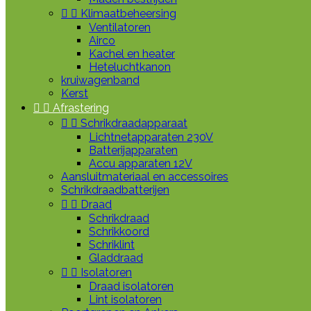


Klimaatbeheersing
Ventilatoren
Airco
Kachel en heater
Heteluchtkanon
kruiwagenband
Kerst


Afrastering


Schrikdraadapparaat
Lichtnetapparaten 230V
Batterijapparaten
Accu apparaten 12V
Aansluitmateriaal en accessoires
Schrikdraadbatterijen


Draad
Schrikdraad
Schrikkoord
Schriklint
Gladdraad


Isolatoren
Draad isolatoren
Lint isolatoren