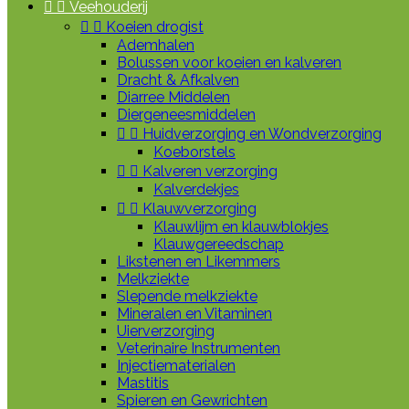


Veehouderij


Koeien drogist
Ademhalen
Bolussen voor koeien en kalveren
Dracht & Afkalven
Diarree Middelen
Diergeneesmiddelen


Huidverzorging en Wondverzorging
Koeborstels


Kalveren verzorging
Kalverdekjes


Klauwverzorging
Klauwlijm en klauwblokjes
Klauwgereedschap
Likstenen en Likemmers
Melkziekte
Slepende melkziekte
Mineralen en Vitaminen
Uierverzorging
Veterinaire Instrumenten
Injectiematerialen
Mastitis
Spieren en Gewrichten