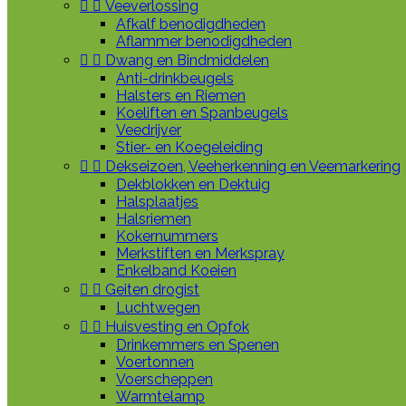


Veeverlossing
Afkalf benodigdheden
Aflammer benodigdheden


Dwang en Bindmiddelen
Anti-drinkbeugels
Halsters en Riemen
Koeliften en Spanbeugels
Veedrijver
Stier- en Koegeleiding


Dekseizoen, Veeherkenning en Veemarkering
Dekblokken en Dektuig
Halsplaatjes
Halsriemen
Kokernummers
Merkstiften en Merkspray
Enkelband Koeien


Geiten drogist
Luchtwegen


Huisvesting en Opfok
Drinkemmers en Spenen
Voertonnen
Voerscheppen
Warmtelamp