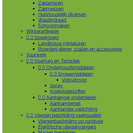
Zaklampen
Zakmessen
Huishoudelijk diversen
Waslijndraad
Schoonmaken
Winterartikelen


Speelgoed
Landbouw miniaturen
Boerderij dieren, stallen en accessoires
Vuurwerk


Voertuig en Techniek


Onderhoudsmiddelen


Smeermiddelen
Vetpatroon
Spray
Koelvloeistoffen


Aanhanger onderdelen
Aanhangernet
Aanhanger verlichting


Vliegen bestrijding veehouderij
Vliegenbestrijding op rundvee
Elektrische vliegenvangers
Maden bestrijden