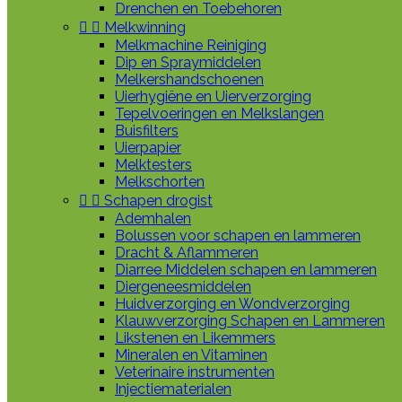
Drenchen en Toebehoren


Melkwinning
Melkmachine Reiniging
Dip en Spraymiddelen
Melkershandschoenen
Uierhygiëne en Uierverzorging
Tepelvoeringen en Melkslangen
Buisfilters
Uierpapier
Melktesters
Melkschorten


Schapen drogist
Ademhalen
Bolussen voor schapen en lammeren
Dracht & Aflammeren
Diarree Middelen schapen en lammeren
Diergeneesmiddelen
Huidverzorging en Wondverzorging
Klauwverzorging Schapen en Lammeren
Likstenen en Likemmers
Mineralen en Vitaminen
Veterinaire instrumenten
Injectiematerialen