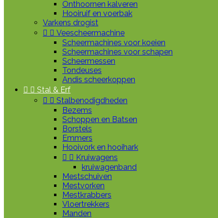
Onthoornen kalveren
Hooiruif en voerbak
Varkens drogist


Veescheermachine
Scheermachines voor koeien
Scheermachines voor schapen
Scheermessen
Tondeuses
Andis scheerkoppen


Stal & Erf


Stalbenodigdheden
Bezems
Schoppen en Batsen
Borstels
Emmers
Hooivork en hooihark


Kruiwagens
kruiwagenband
Mestschuiven
Mestvorken
Mestkrabbers
Vloertrekkers
Manden