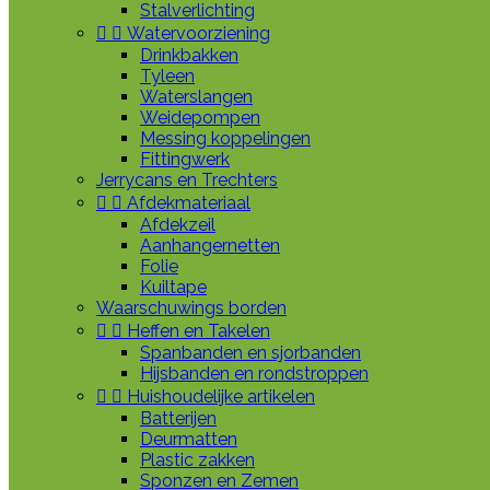
Stalverlichting


Watervoorziening
Drinkbakken
Tyleen
Waterslangen
Weidepompen
Messing koppelingen
Fittingwerk
Jerrycans en Trechters


Afdekmateriaal
Afdekzeil
Aanhangernetten
Folie
Kuiltape
Waarschuwings borden


Heffen en Takelen
Spanbanden en sjorbanden
Hijsbanden en rondstroppen


Huishoudelijke artikelen
Batterijen
Deurmatten
Plastic zakken
Sponzen en Zemen