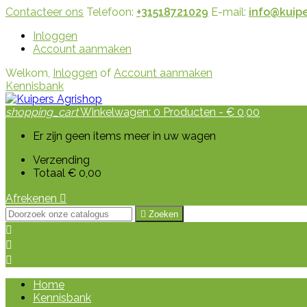
Contacteer ons
Telefoon:
+31518721029
E-mail:
info@kuipe
Inloggen
Account aanmaken
Welkom,
Inloggen
of
Account aanmaken
Kennisbank
shopping_cart
Winkelwagen:
0
Producten - € 0,00
Er zijn geen items meer in uw wagen
Verzending
Totaal
€ 0,00
Afrekenen


Zoeken



Home
Kennisbank