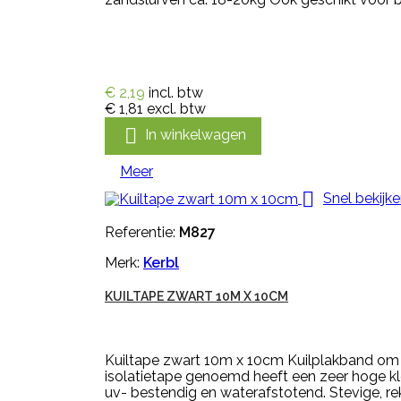
€ 2,19
incl. btw
€ 1,81
excl. btw

In winkelwagen
Meer

Snel bekijk
Referentie:
M827
Merk:
Kerbl
KUILTAPE ZWART 10M X 10CM
Kuiltape zwart 10m x 10cm Kuilplakband om ga
isolatietape genoemd heeft een zeer hoge kle
uv- bestendig en waterafstotend. Stevige, rekb