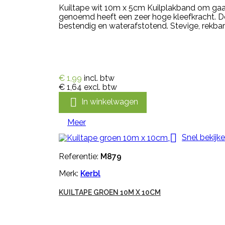
Kuiltape wit 10m x 5cm Kuilplakband om gaatje
genoemd heeft een zeer hoge kleefkracht. De
bestendig en waterafstotend. Stevige, rekbare 
€ 1,99
incl. btw
€ 1,64
excl. btw

In winkelwagen
Meer

Snel bekijk
Referentie:
M879
Merk:
Kerbl
KUILTAPE GROEN 10M X 10CM