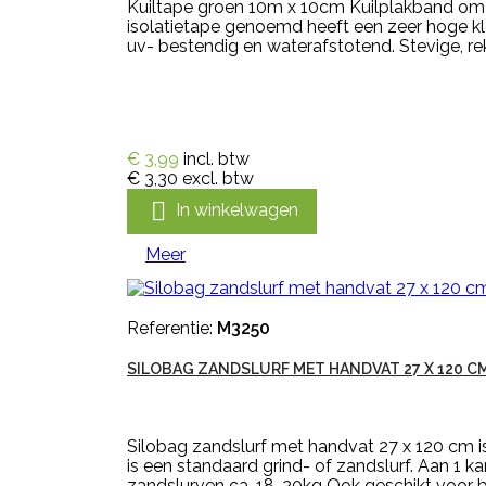
Kuiltape groen 10m x 10cm Kuilplakband om ga
isolatietape genoemd heeft een zeer hoge kle
uv- bestendig en waterafstotend. Stevige, rekb
€ 3,99
incl. btw
€ 3,30
excl. btw

In winkelwagen
Meer
Referentie:
M3250
SILOBAG ZANDSLURF MET HANDVAT 27 X 120 C
Silobag zandslurf met handvat 27 x 120 cm i
is een standaard grind- of zandslurf. Aan 1 
zandslurven ca. 18-20kg Ook geschikt voor bes