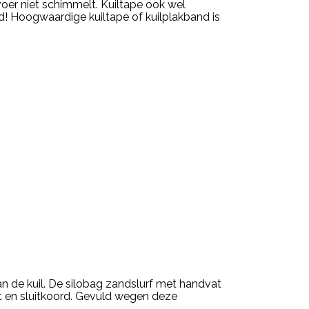
voer niet schimmelt. Kuiltape ook wel
d! Hoogwaardige kuiltape of kuilplakband is
n de kuil. De silobag zandslurf met handvat
at en sluitkoord. Gevuld wegen deze