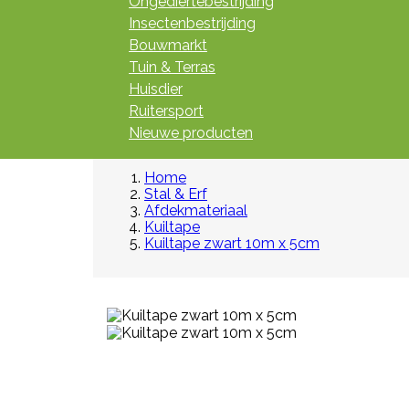
Ongediertebestrijding
Insectenbestrijding
Bouwmarkt
Tuin & Terras
Huisdier
Ruitersport
Nieuwe producten
Home
Stal & Erf
Afdekmateriaal
Kuiltape
Kuiltape zwart 10m x 5cm