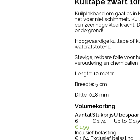
Kuiltape zwart 1
Kuilplakband om gaatjes in k
het voer niet schimmelt. Ku
een zeer hoge kleefkracht. D
ondergrond!
Hoogwaardige kuiltape of ku
waterafstotend.
Stevige, rekbare folie voor
veroudering en chemicaliën
Lengte: 10 meter
Breedte: 5 cm
Dikte: 0,18 mm
Volumekorting
Aantal
Stukprijs
U bespaar
6
€ 1,74
Up to € 1,5
€ 1,99
Inclusief belasting
€ 1,64
Exclusief belasting