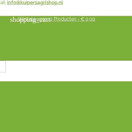
il:
info@kuipersagrishop.nl
shopping_cart
Winkelwagen:
0
Producten - € 0,00