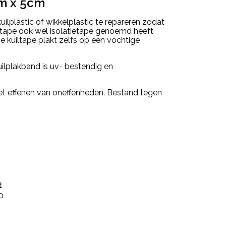
0m x 5cm
uilplastic of wikkelplastic te repareren zodat
iltape ook wel isolatietape genoemd heeft
e kuiltape plakt zelfs op een vochtige
ilplakband is uv- bestendig en
 het effenen van oneffenheden. Bestand tegen
t
0