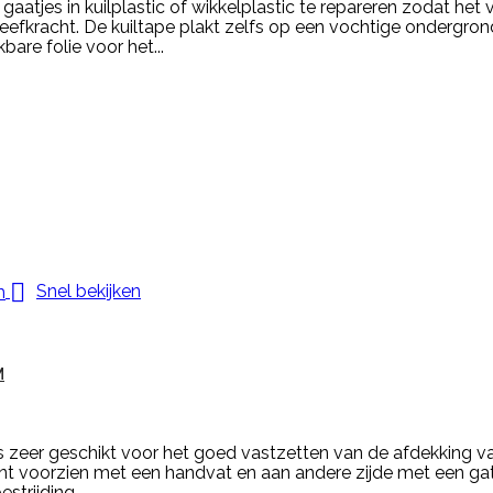
atjes in kuilplastic of wikkelplastic te repareren zodat het 
efkracht. De kuiltape plakt zelfs op een vochtige ondergron
are folie voor het...

Snel bekijken
M
s zeer geschikt voor het goed vastzetten van de afdekking va
kant voorzien met een handvat en aan andere zijde met een g
trijding...