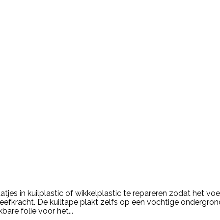
es in kuilplastic of wikkelplastic te repareren zodat het voe
efkracht. De kuiltape plakt zelfs op een vochtige ondergron
are folie voor het...