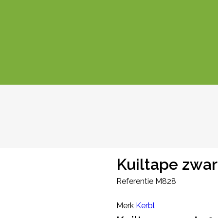
Kuiltape zwa
Referentie
M828
Merk
Kerbl