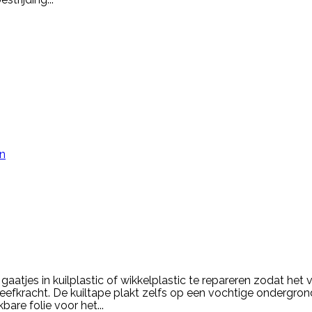
en
atjes in kuilplastic of wikkelplastic te repareren zodat het 
efkracht. De kuiltape plakt zelfs op een vochtige ondergron
are folie voor het...