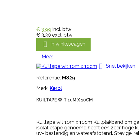
€ 3,99
incl. btw
€ 3,30
excl. btw

In winkelwagen
Meer

Snel bekijken
Referentie:
M829
Merk:
Kerbl
KUILTAPE WIT 10M X 10CM
Kuiltape wit 10m x 10cm Kuilplakband om gaatj
isolatietape genoemd heeft een zeer hoge kle
uv- bestendig en waterafstotend. Stevige, rekb