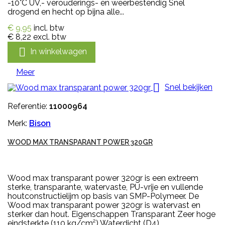
-10°C UV,- verouderings- en weerbestendig Snel
drogend en hecht op bijna alle...
€ 9,95
incl. btw
€ 8,22
excl. btw

In winkelwagen
Meer

Snel bekijken
Referentie:
11000964
Merk:
Bison
WOOD MAX TRANSPARANT POWER 320GR
Wood max transparant power 320gr is een extreem
sterke, transparante, watervaste, PU-vrije en vullende
houtconstructielijm op basis van SMP-Polymeer. De
Wood max transparant power 320gr is watervast en
sterker dan hout. Eigenschappen Transparant Zeer hoge
eindsterkte (110 kg/cm²) Waterdicht (D4)