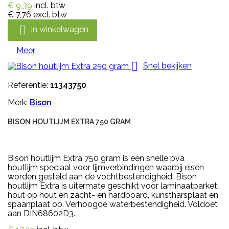
€ 9,39
incl. btw
€ 7,76
excl. btw

In winkelwagen
Meer

Snel bekijken
Referentie:
11343750
Merk:
Bison
BISON HOUTLIJM EXTRA 750 GRAM
Bison houtlijm Extra 750 gram is een snelle pva
houtlijm speciaal voor lijmverbindingen waarbij eisen
worden gesteld aan de vochtbestendigheid. Bison
houtlijm Extra is uitermate geschikt voor laminaatparket;
hout op hout en zacht- en hardboard, kunstharsplaat en
spaanplaat op. Verhoogde waterbestendigheid. Voldoet
aan DIN68602D3.