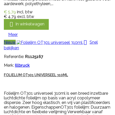
aardewerk, polyethyleen,...
€ 5,79
incl. btw
€ 4,79
excl. btw

In winkelwagen
Meer

Nieuw
Snel
bekijken
Referentie:
R1125167
Merk:
Illbruck
FOLIELIJM OT301 UNIVERSEEL 310ML
Folielijm OT301 universeel 310ml is een breed inzetbare
luchtdichte folielijm op basis van acryl copolymeer
dispersie. Zeer hoog elastisch, en vrij van plastificeerders
en halogenen. EigenschappenOT301 folielijm: Duurzaam
luchtdichte en flexibele verlijming Verwerkbaar vanaf