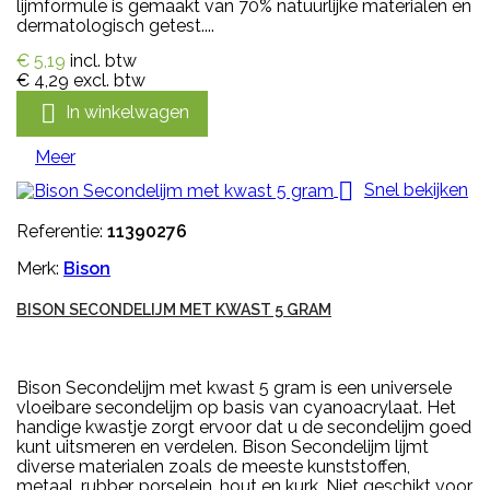
lijmformule is gemaakt van 70% natuurlijke materialen en
dermatologisch getest....
€ 5,19
incl. btw
€ 4,29
excl. btw

In winkelwagen
Meer

Snel bekijken
Referentie:
11390276
Merk:
Bison
BISON SECONDELIJM MET KWAST 5 GRAM
Bison Secondelijm met kwast 5 gram is een universele
vloeibare secondelijm op basis van cyanoacrylaat. Het
handige kwastje zorgt ervoor dat u de secondelijm goed
kunt uitsmeren en verdelen. Bison Secondelijm lijmt
diverse materialen zoals de meeste kunststoffen,
metaal, rubber, porselein, hout en kurk. Niet geschikt voor