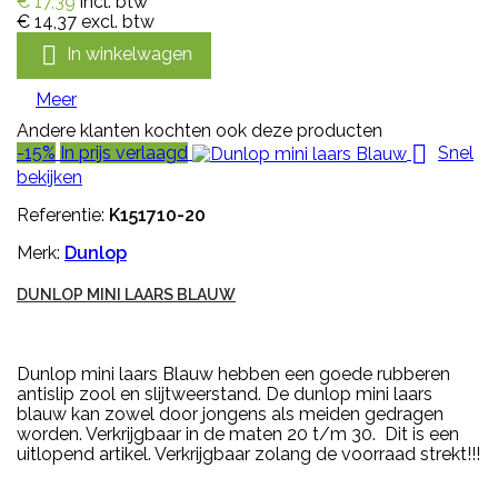
€ 17,39
incl. btw
€ 14,37
excl. btw

In winkelwagen
Meer
Andere klanten kochten ook deze producten

-15%
In prijs verlaagd
Snel
bekijken
Referentie:
K151710-20
Merk:
Dunlop
DUNLOP MINI LAARS BLAUW
Dunlop mini laars Blauw hebben een goede rubberen
antislip zool en slijtweerstand. De dunlop mini laars
blauw kan zowel door jongens als meiden gedragen
worden. Verkrijgbaar in de maten 20 t/m 30. Dit is een
uitlopend artikel. Verkrijgbaar zolang de voorraad strekt!!!