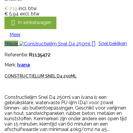
€ 7,19
incl. btw
€ 5,94
excl. btw

In winkelwagen
Meer

Nieuw
Snel bekijken
Referentie:
R1135472
Merk:
Ivana
CONSTRUCTIELIJM SNEL D4 250ML
Constructielijm Snel D4 250ml van Ivana is een
gebruiksklare, watervaste PU-lijm (D4) voor zowel
binnen- als buitentoepassingen. Geschikt voor verlijmen
van hout, sandwichpanelen, rubber, beton, metalen en
kunststoffen. Kenmerken zijn onder andere een open tijd
van 15 minuten, klemtijd van 60 minuten en een
afschuifwaarde van minimaal 40kg/cm2 na 45...