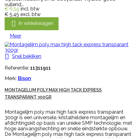
vullend...
€ 6,59
incl. btw
€ 5,45
excl. btw

In winkelwagen
Meer

Snel bekijken
Referentie:
11311911
Merk:
Bison
MONTAGELIJM POLY MAX HIGH TACK EXPRESS
TRANSPARANT 300GR
Montagelijm poly max high tack express transparant
300gr is een universele, kristalheldere montagelijm en
afdichtingskit op basis van unieke SMP technologie, met
hoge aanvangshechting en snelle eindsterkte opbouw.
De Montagelijm poly max high tack express transparant