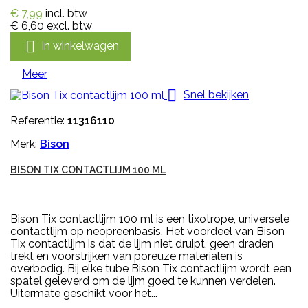
€ 7,99
incl. btw
€ 6,60
excl. btw

In winkelwagen
Meer

Snel bekijken
Referentie:
11316110
Merk:
Bison
BISON TIX CONTACTLIJM 100 ML
Bison Tix contactlijm 100 ml is een tixotrope, universele
contactlijm op neopreenbasis. Het voordeel van Bison
Tix contactlijm is dat de lijm niet druipt, geen draden
trekt en voorstrijken van poreuze materialen is
overbodig. Bij elke tube Bison Tix contactlijm wordt een
spatel geleverd om de lijm goed te kunnen verdelen.
Uitermate geschikt voor het...