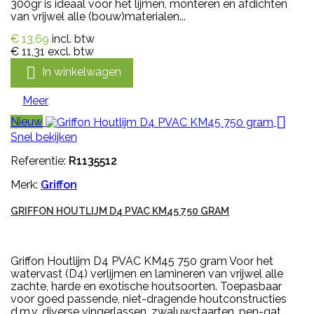
300gr is ideaal voor het lijmen, monteren en afdichten
van vrijwel alle (bouw)materialen...
€ 13,69
incl. btw
€ 11,31
excl. btw

In winkelwagen
Meer

Nieuw
Snel bekijken
Referentie:
R1135512
Merk:
Griffon
GRIFFON HOUTLIJM D4 PVAC KM45 750 GRAM
Griffon Houtlijm D4 PVAC KM45 750 gram Voor het
watervast (D4) verlijmen en lamineren van vrijwel alle
zachte, harde en exotische houtsoorten. Toepasbaar
voor goed passende, niet-dragende houtconstructies
d.m.v. diverse vingerlassen, zwaluwstaarten, pen-gat