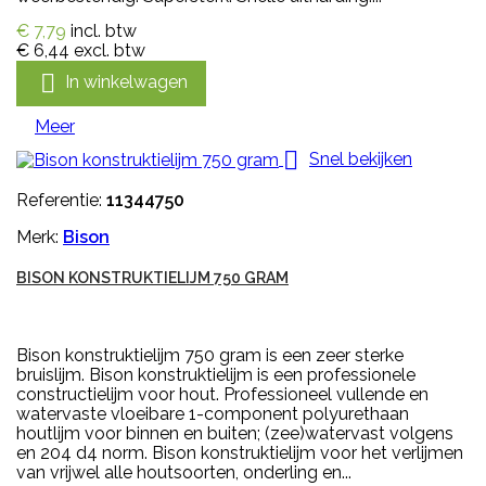
€ 7,79
incl. btw
€ 6,44
excl. btw

In winkelwagen
Meer

Snel bekijken
Referentie:
11344750
Merk:
Bison
BISON KONSTRUKTIELIJM 750 GRAM
Bison konstruktielijm 750 gram is een zeer sterke
bruislijm. Bison konstruktielijm is een professionele
constructielijm voor hout. Professioneel vullende en
watervaste vloeibare 1-component polyurethaan
houtlijm voor binnen en buiten; (zee)watervast volgens
en 204 d4 norm. Bison konstruktielijm voor het verlijmen
van vrijwel alle houtsoorten, onderling en...