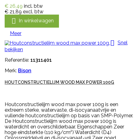
€ 26,49
incl. btw
€ 21,89
excl. btw

In winkelwagen
Meer

Snel
bekijken
Referentie:
11311401
Merk:
Bison
HOUTCONSTRUCTIELIJM WOOD MAX POWER 100G
Houtconstructielijm wood max power 100g is een
extreem sterke, watervaste, di-isocyanaatvrije en
vullende houtconstructielijm op basis van SMP-Polymer.
De Houtconstructielijm wood max power 100g is
waterdicht en overschilderbaar. Eigenschappen Zeer
hoge eindsterkte (110 kg/cm²) Waterdicht (D4)
Oplossmiddelvrij en di-isocyanaat-vrij Zeer goed