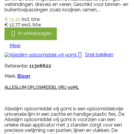
verbindingen, drevels en veren. Geschikt voor binnen- en
buitentoepassingen zoals kozijnen, ramen,...
€ 15,45
incl. btw
€ 12,77
excl. btw

In winkelwagen
Meer

Snel bekijken
Referentie:
11306622
Merk:
Bison
ALLESLIJM OPLOSMIDDEL VRIJ 90ML
Alleslijm oplosmiddel vrij 90ml is een oplosmiddelvrije
universele lijm in een zachte en handige plastic fles. De
Alleslijm oplosmiddel vrij 90ml is voorzien van een
unieke draai-applicator met 3 standen zorgt voor een
precieze verlijming van punten, lijnen en vlakken. De