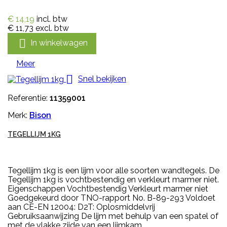
€ 14,19
incl. btw
€ 11,73
excl. btw

In winkelwagen
Meer

Snel bekijken
Referentie:
11359001
Merk:
Bison
TEGELLIJM 1KG
Tegellijm 1kg is een lijm voor alle soorten wandtegels. De
Tegellijm 1kg is vochtbestendig en verkleurt marmer niet.
Eigenschappen Vochtbestendig Verkleurt marmer niet
Goedgekeurd door TNO-rapport No. B-89-293 Voldoet
aan CE-EN 12004: D2T: Oplosmiddelvrij
Gebruiksaanwijzing De lijm met behulp van een spatel of
met de vlakke zijde van een lijmkam...