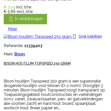
€ 7,09
incl. btw
€ 5,86
excl. btw

In winkelwagen
Meer

Snel bekijken
Referentie:
11339403
Merk:
Bison
BISON HOUTLIJM TOPSPEED 250 GRAM
Bison houtlijm Topspeed 250 gram is een supersnelle
drogende houtlijm voor binnen (D-2 norm). Droogtijd 3
minuten. Bison houtlijm Topspeed roogt transparant op.
Toepassingsgebied: houtconstructies en verbindingen
d.m.v. veren, zwaluwstaarten, pen- en gatverbindingen;
alle soorten zacht en hard hout, board, spaanplaat,
exotisch hout, fineer, papier en...