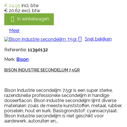
€ 24,95
incl. btw
€ 20,62
excl. btw

In winkelwagen
Meer

Snel bekijken
Referentie:
11390132
Merk:
Bison
BISON INDUSTRIE SECONDELIJM 7.5GR
Bison Industrie secondelijm 7.5gr is een super sterke,
razendsnelle professionele secondelijm in handige
doseerflacon. Bison industrie secondelijm lijmt diverse
materialen zoals de meeste kunststoffen, metaal, rubber,
porselein, hout en kurk. Basisgrondstof: cyanoacrylaat.
Bison Industrie secondelijm is niet geschikt voor
aardewerk, autoruiten en...