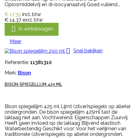
Oplosmiddelvrij en di-isocyanaatvrij Goed vullend...
€ 17,39
incl. btw
€ 14,37
excl. btw

In winkelwagen
Meer

Snel bekijken
Referentie:
11381310
Merk:
Bison
BISON SPIEGELLIJM 425 ML
Bison spiegellijm 425 ml Lijmt (zilver)spiegels op allerlei
ondergronden. De bison spiegellijm 425ml tast de
laklaag niet aan. Vochtwerend. Eigenschappen Zuurvrij
Heeft geen invloed op de laklaag Blijvend elastisch
Waterbestendig Geschikt voor: Voor het verlijmen van
traditionele (zilver)spiegels op allerlei ondergronden.