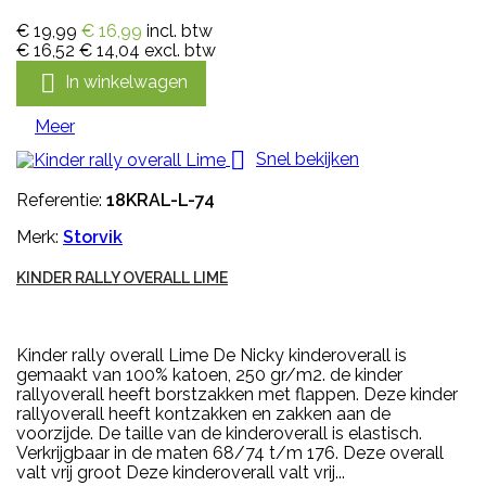
€ 19,99
€ 16,99
incl. btw
€ 16,52
€ 14,04
excl. btw

In winkelwagen
Meer

Snel bekijken
Referentie:
18KRAL-L-74
Merk:
Storvik
KINDER RALLY OVERALL LIME
Kinder rally overall Lime De Nicky kinderoverall is
gemaakt van 100% katoen, 250 gr/m2. de kinder
rallyoverall heeft borstzakken met flappen. Deze kinder
rallyoverall heeft kontzakken en zakken aan de
voorzijde. De taille van de kinderoverall is elastisch.
Verkrijgbaar in de maten 68/74 t/m 176. Deze overall
valt vrij groot Deze kinderoverall valt vrij...