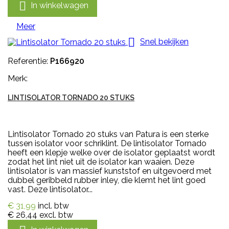

In winkelwagen
Meer

Snel bekijken
Referentie:
P166920
Merk:
LINTISOLATOR TORNADO 20 STUKS
Lintisolator Tornado 20 stuks van Patura is een sterke
tussen isolator voor schriklint. De lintisolator Tornado
heeft een klepje welke over de isolator geplaatst wordt
zodat het lint niet uit de isolator kan waaien. Deze
lintisolator is van massief kunststof en uitgevoerd met
dubbel geribbeld rubber inley, die klemt het lint goed
vast. Deze lintisolator...
€ 31,99
incl. btw
€ 26,44
excl. btw