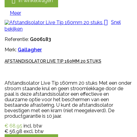

In winkelwagen
Meer

Snel
bekijken
Referentie:
G006183
Merk:
Gallagher
AFSTANDISOLATOR LIVE TIP 160MM 20 STUKS
Afstandisolator Live Tip 160mm 20 stuks Met een onder
stroom staande krul en geen stroomlekkage door de
paal is deze afstandsisolator een effectieve en
duurzame optie voor het beschermen van een
bestaande afrastering. U kunt de afstandisolator
bevestigen met een kram (niet meegeleverd). De
productgarantie is 10 jaar.
€ 68,95
incl. btw
€ 56,98
excl. btw