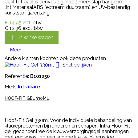
paal tot paal is eenvoudig, nooit meer slap hangend
lint.MateriaalABS (extreem duurzaam) en UV-bestendig
kunststof (jarenlang...
€ 14,95
incl. btw
€ 12,36
excl. btw

In winkelwagen
Meer
Andere klanten kochten ook deze producten

Snel bekijken
Referentie:
B101250
Merk:
Intracare
HOOF-FIT GEL 330ML
Hoof-Fit Gel 330ml Voor de individuele behandeling van
klauwproblemen bij runderen en schapen. Intra Hoof Fit
gel geconcentreerde klauwverzorgingsgel aanbrengen
met een kwast op een schone klauw. Bij ernstige