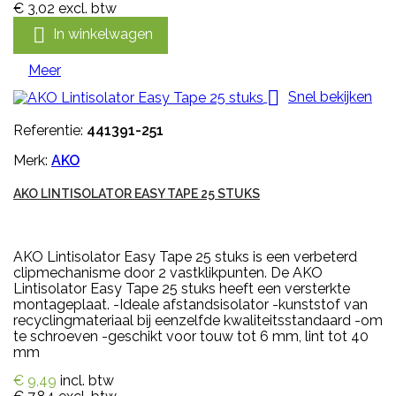
€ 3,02
excl. btw

In winkelwagen
Meer

Snel bekijken
Referentie:
441391-251
Merk:
AKO
AKO LINTISOLATOR EASY TAPE 25 STUKS
AKO Lintisolator Easy Tape 25 stuks is een verbeterd
clipmechanisme door 2 vastklikpunten. De AKO
Lintisolator Easy Tape 25 stuks heeft een versterkte
montageplaat. -Ideale afstandsisolator -kunststof van
recyclingmateriaal bij eenzelfde kwaliteitsstandaard -om
te schroeven -geschikt voor touw tot 6 mm, lint tot 40
mm
€ 9,49
incl. btw