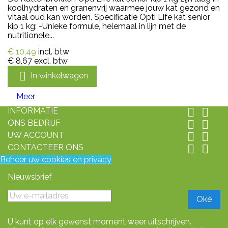
koolhydraten en granenvrij waarmee jouw kat gezond en
vitaal oud kan worden. Specificatie Opti Life kat senior
kip 1 kg: -Unieke formule, helemaal in lijn met de
nutritionele...
€ 10,49
incl. btw
€ 8,67
excl. btw

In winkelwagen
Meer
INFORMATIE


ONS BEDRIJF


UW ACCOUNT


CONTACTEER ONS


Beheer uw cookies en privacy
Nieuwsbrief
U kunt op elk gewenst moment weer uitschrijven.