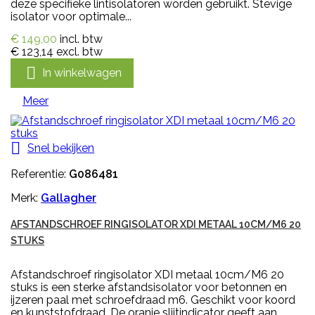
deze specifieke lintisolatoren worden gebruikt. Stevige
isolator voor optimale...
€ 149,00
incl. btw
€ 123,14
excl. btw

In winkelwagen
Meer

Snel bekijken
Referentie:
G086481
Merk:
Gallagher
AFSTANDSCHROEF RINGISOLATOR XDI METAAL 10CM/M6 20
STUKS
Afstandschroef ringisolator XDI metaal 10cm/M6 20
stuks is een sterke afstandsisolator voor betonnen en
ijzeren paal met schroefdraad m6. Geschikt voor koord
en kunststofdraad. De oranje slijtindicator geeft aan