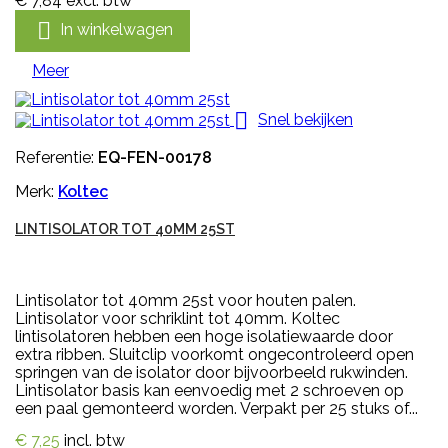
€ 7,84
excl. btw

In winkelwagen
Meer

Snel bekijken
Referentie:
EQ-FEN-00178
Merk:
Koltec
LINTISOLATOR TOT 40MM 25ST
Lintisolator tot 40mm 25st voor houten palen.
Lintisolator voor schriklint tot 40mm. Koltec
lintisolatoren hebben een hoge isolatiewaarde door
extra ribben. Sluitclip voorkomt ongecontroleerd open
springen van de isolator door bijvoorbeeld rukwinden.
Lintisolator basis kan eenvoedig met 2 schroeven op
een paal gemonteerd worden. Verpakt per 25 stuks of...
€ 7,25
incl. btw