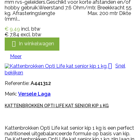
mm rvs-geleiders.Geschikt voor korte afstanden en/of
hobby gebruik.Weerstand 7,6 Ohm/mtr. Breekkracht 55
kg. Afrasteringslengte Max. 200 mtr Dikte
(mm)...
€ 9,49
incl. btw
€ 7,84
excl. btw

In winkelwagen
Meer

Snel
bekijken
Referentie:
A441312
Merk:
Versele Laga
KATTENBROKKEN OPTI LIFE KAT SENIOR KIP 1 KG
Kattenbrokken Opti Life kat senior kip 1 kg is een perfect
nutritioneel uitgebalanceerde formule op basis van kip.
De Kattenbrokken Opti Life kat senior kip 1 kg zijn laag in