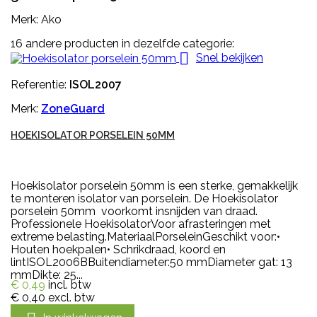
Merk: Ako
16 andere producten in dezelfde categorie:

Snel bekijken
Referentie:
ISOL2007
Merk:
ZoneGuard
HOEKISOLATOR PORSELEIN 50MM
Hoekisolator porselein 50mm is een sterke, gemakkelijk
te monteren isolator van porselein. De Hoekisolator
porselein 50mm voorkomt insnijden van draad.
Professionele HoekisolatorVoor afrasteringen met
extreme belasting.MateriaalPorseleinGeschikt voor:•
Houten hoekpalen• Schrikdraad, koord en
lintISOL2006BBuitendiameter:50 mmDiameter gat: 13
mmDikte: 25...
€ 0,49
incl. btw
€ 0,40
excl. btw