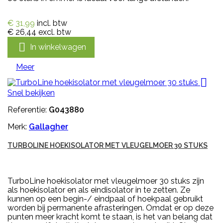
€ 31,99
incl. btw
€ 26,44
excl. btw

In winkelwagen
Meer

Snel bekijken
Referentie:
G043880
Merk:
Gallagher
TURBOLINE HOEKISOLATOR MET VLEUGELMOER 30 STUKS
TurboLine hoekisolator met vleugelmoer 30 stuks zijn
als hoekisolator en als eindisolator in te zetten. Ze
kunnen op een begin-/ eindpaal of hoekpaal gebruikt
worden bij permanente afrasteringen. Omdat er op deze
punten meer kracht komt te staan, is het van belang dat