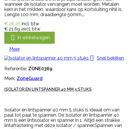
wanneer de isolator vervangen moet worden. Metalen
kern in het midden, waardoor kans op kortsluiting nihil is.
Lengte 100 mm, draadlengte 50mm,...
€ 26,25
incl. btw
€ 21,69
excl. btw

In winkelwagen
Meer

Snel bekijken
Referentie:
ZONE0369
Merk:
ZoneGuard
ISOLATOR EN LINTSPANNER 40 MM 5 STUKS
Isolator en lintspanner 40 mm 5 stuks is ideaal om van
paal tot paal te spannen. De Isolator en lintspanner 40
mm is een lintisolator en spanner in 1. Altijd een strakke
lintafrastering met deze isolator / spanner.Spannen van