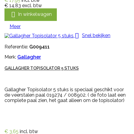
€ 17,95
incl. btw
€ 14,83
excl. btw

In winkelwagen
Meer

Snel bekijken
Referentie:
G009411
Merk:
Gallagher
GALLAGHER TOPISOLATOR 5 STUKS
Gallagher Topisolator 5 stuks is speciaal geschikt voor
de veerstalen paal 019274 / 008902. ( de foto laat een
complete paal zien, het gaat alleen om de topisolator)
€ 3,65
incl. btw