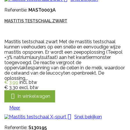
Referentie:
MAST0003A
MASTITIS TESTSCHAAL ZWART
Mastitis testschaal zwart Met de mastitis testschaal
kunnen veehouders op een snelle en eenvoudige wijze
mastitis opsporen. Er wordt een zeepoplossing (Teepol
=3% natriumlaurylsulfaat) aan het kwartiermonster
toegevoegd. De reactie vergroot de
oppervlaktespanning van de cellen in de melk, waardoor
de celwand van de leucocyten openbreekt. De
oplossing...
€ 3,99
incl. btw
€ 3,30
excl. btw

In winkelwagen
Meer

Snel bekijken
Referentie:
S130195