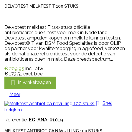
DELVOTEST MELKTEST T 100 STUKS
Delvotest melktest T 100 stuks officiële
antibioticaresiduen-test voor melk in Nederland.
Delvotest ampullen kopen om melk te kunnen testen.
Delvotest® T van DSM Food Specialties is door QLIP,
de partner voor kwaliteitsborging in agrofood, verkozen
als de nationale referentietest voor de detectie van
antibioticaresiduen in melk. Deze breedspectrum...
€ 209,95
incl. btw
€ 173,51
excl. btw

In winkelwagen
Meer

Snel
bekijken
Referentie:
EQ-ANA-01019
MELKTEST ANTIBIOTICA NAVULLING 100 STUKS