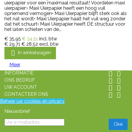
uierpapier voor een maximaal resultaat! Voordelen maxi
uierpapier:• Maxi Uierpapier heeft een hoog vuil
opnemend vermogen• Maxi Uierpapier blijft sterk ook als
het nat wordt• Maxi Uierpapier haalt het vuil weg zonder
dat het schuurt• Maxi Uierpapier heeft DE structuur voor
het laten schieten van de...
€ 35,95
€ 34,51
incl. btw
€ 29,71
€ 28,52
excl. btw

In winkelwagen
Meer
INFORMATIE


ONS BEDRIJF


UW ACCOUNT


CONTACTEER ONS


Beheer uw cookies en privacy
Nieuwsbrief