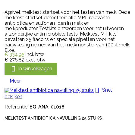
Agrivet melktest startset voor het testen van melk. Deze
melktest startset detecteert alle MRL relevante
antibiotica en sulfonamiden in melk en
melkproducten.Testkits ontworpen voor het uitvoeren
afzonderlijke antimicrobiële tests. Melktest MT kits
bevatten 25 flacons en speciale pipetten voor het
nauwkeurig nemen van het melkmonster van 100µl melk.
Elke...
€ 334,95
incl. btw
€ 276,82
excl. btw

In winkelwagen
Meer

Snel
bekijken
Referentie:
EQ-ANA-01018
MELKTEST ANTIBIOTICA NAVULLING 25 STUKS