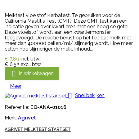
Melktest vloeistof Kerbatest. Te gebruiken voor de
California Mastitis Test (CMT). Deze CMT test kan een
indicatie geven over kwartieren met een hoog celgetal.
Deze vloeistof wordt aan een kwartiermonster
toegevoegd. De reactie berust op het feit dat melk met
meer dan 400000 cellen/ml/ slijmerig wordt. Hoe meer
cellen hoe slijmeriger de melk. Inhoud...
€ 7,89
incl. btw
€ 6,52
excl. btw

In winkelwagen
Meer

Snel bekijken
Referentie:
EQ-ANA-01016
Merk:
Agrivet
AGRIVET MELKTEST STARTSET