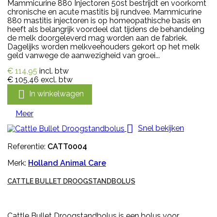
Mammicurine 880 Injectoren 50st bestrijdt en voorkomt
chronische en acute mastitis bij rundvee. Mammicurine
880 mastitis injectoren is op homeopathische basis en
heeft als belangrijk voordeel dat tijdens de behandeling
de melk doorgeleverd mag worden aan de fabriek.
Dagelijks worden melkveehouders gekort op het melk
geld vanwege de aanwezigheid van groei...
€ 114,95
incl. btw
€ 105,46
excl. btw

In winkelwagen
Meer

Snel bekijken
Referentie:
CATT0004
Merk:
Holland Animal Care
CATTLE BULLET DROOGSTANDBOLUS
Cattle Bullet Droogstandbolus is een bolus voor