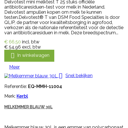
Delvotest mini melktest T 25 stuks officiële
antibioticaresiduen-test voor melk in Nederland.
Delvotest ampullen kopen om melk te kunnen
testen.Delvotest® T van DSM Food Specialties is door
QLIP, de partner voor kwaliteitsborging in agrofood,
verkozen als de nationale referentietest voor de detectie
van antibioticaresiduen in melk. Deze breedspectrum...
€ 66,50
incl. btw
€ 54,96
excl. btw

In winkelwagen
Meer

Snel bekijken
Referentie:
EQ-MMH-11004
Merk:
Kerbl
MELKEMMER BLAUW 30L
Melkemmer blauw 30L is een emmer van polycarbonaat