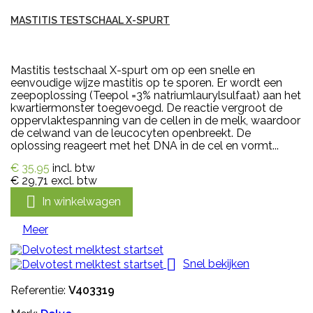
MASTITIS TESTSCHAAL X-SPURT
Mastitis testschaal X-spurt om op een snelle en
eenvoudige wijze mastitis op te sporen. Er wordt een
zeepoplossing (Teepol =3% natriumlaurylsulfaat) aan het
kwartiermonster toegevoegd. De reactie vergroot de
oppervlaktespanning van de cellen in de melk, waardoor
de celwand van de leucocyten openbreekt. De
oplossing reageert met het DNA in de cel en vormt...
€ 35,95
incl. btw
€ 29,71
excl. btw

In winkelwagen
Meer

Snel bekijken
Referentie:
V403319