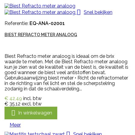

Snel bekijken
Referentie:
EQ-ANA-02001
BIEST REFRACTO METER ANALOOG
Biest Refracto meter analoog is ideaal om de brix
waarde te meten. Met de Biest Refracto meter analoog
kun je zien wat de kwaliteit van de biest is, de kwaliteit is
goed wanneer de biest veel antistoffen bevat.
Gebruiksaanwijzing biest meter • Richt de refractometer
in de richting van fel licht en stel de scherpstelring
zodanig in dat de schaalverdeling...
€ 42,49
incl. btw
€ 35,12
excl. btw

In winkelwagen
Meer

Snel bekijken