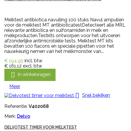
Melktest antibiotica navulling 100 stuks Navul ampullen
voor de melktest MT antibioticatestDetecteert alle MRL
relevante antibiotica en sulfonamiden in melk en
melkproducten.Testkits ontworpen voor het uitvoeren
afzonderlijke antimicrobiële tests. Melktest MT kits
bevatten 100 flacons en speciale pipetten voor het
nauwkeurig nemen van het melkmonster van...
€ 194,95
incl. btw
€ 161,12
excl. btw

In winkelwagen
Meer

Snel bekijken
Referentie:
V402068
Merk:
Delvo
DELVOTEST TIMER VOOR MELKTEST