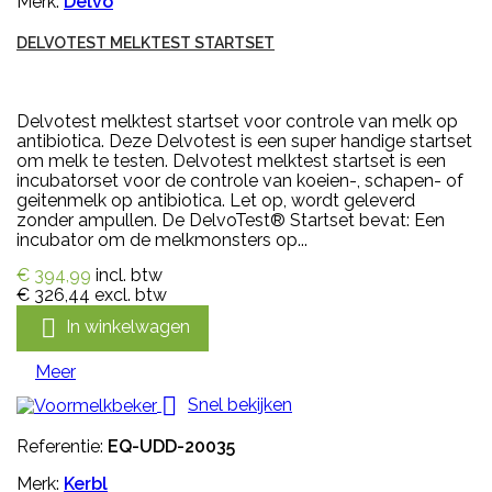
Merk:
Delvo
DELVOTEST MELKTEST STARTSET
Delvotest melktest startset voor controle van melk op
antibiotica. Deze Delvotest is een super handige startset
om melk te testen. Delvotest melktest startset is een
incubatorset voor de controle van koeien-, schapen- of
geitenmelk op antibiotica. Let op, wordt geleverd
zonder ampullen. De DelvoTest® Startset bevat: Een
incubator om de melkmonsters op...
€ 394,99
incl. btw
€ 326,44
excl. btw

In winkelwagen
Meer

Snel bekijken
Referentie:
EQ-UDD-20035
Merk:
Kerbl