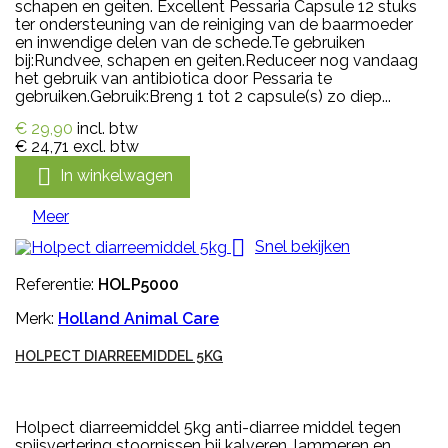
schapen en geiten. Excellent Pessaria Capsule 12 stuks
ter ondersteuning van de reiniging van de baarmoeder
en inwendige delen van de schede.Te gebruiken
bij:Rundvee, schapen en geiten.Reduceer nog vandaag
het gebruik van antibiotica door Pessaria te
gebruiken.Gebruik:Breng 1 tot 2 capsule(s) zo diep...
€ 29,90
incl. btw
€ 24,71
excl. btw

In winkelwagen
Meer

Snel bekijken
Referentie:
HOLP5000
Merk:
Holland Animal Care
HOLPECT DIARREEMIDDEL 5KG
Holpect diarreemiddel 5kg anti-diarree middel tegen
spijsvertering stoornissen bij kalveren, lammeren en