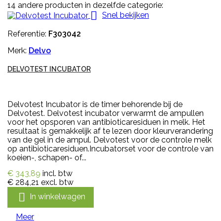
14 andere producten in dezelfde categorie:

Snel bekijken
Referentie:
F303042
Merk:
Delvo
DELVOTEST INCUBATOR
Delvotest Incubator is de timer behorende bij de
Delvotest. Delvotest incubator verwarmt de ampullen
voor het opsporen van antibioticaresiduen in melk. Het
resultaat is gemakkelijk af te lezen door kleurverandering
van de gel in de ampul. Delvotest voor de controle melk
op antibioticaresiduen.Incubatorset voor de controle van
koeien-, schapen- of...
€ 343,89
incl. btw
€ 284,21
excl. btw

In winkelwagen
Meer