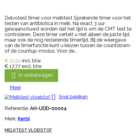
Delvotest timer voor melktest Sprekende timer voor het
testen van antibiotica in melk. Na exact 3 uur
gewaarschuwd worden dat het tijd is om de CMT test te
controleren, Deze timer vertelt u niet alleen de juiste tijd,
maar ook de nog resterende timertijd. Bij de weergave
van de timerfunctie kunt u kiezen tussen de countdown-
of de countup-modus. Voor de...
€ 21,50
incl. btw
€ 17,77
excl. btw

In winkelwagen
Meer

Snel bekijken
Referentie:
AH-UDD-00004
Merk:
Kerbl
MELKTEST VLOEISTOF