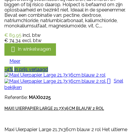
biggen of bij risico daarop. Holpect is befaamd om zijn
oplosbaarheid en bezinkt niet. Ideaal in de speenemmer.
Bevat een combinatie van: pectine, dextrose,
natriumchloride, natriumbicarbonaat, kaliumchloride,
monokaliumsulfaat, magnesiumoxide, vit. C,...
€ 89,95
incl. btw
€ 74,34
excl. btw

In winkelwagen
Meer
-4%
In prijs verlaagd

Snel
bekijken
Referentie:
MAXI0225
MAXI UIERPAPIER LARGE 21.7X36CM BLAUW 2 ROL
Maxi Uierpapier Large 21.7x36cm blauw 2 rol Het ultieme