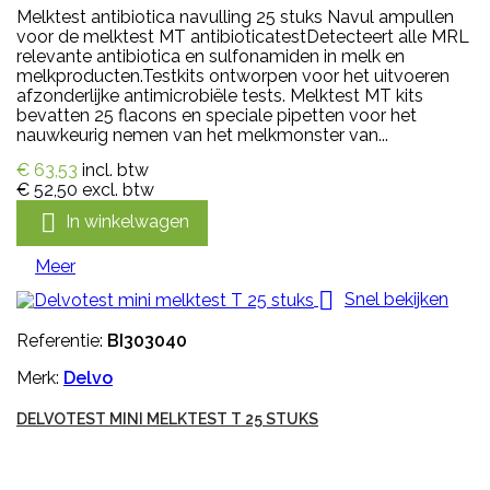
Melktest antibiotica navulling 25 stuks Navul ampullen
voor de melktest MT antibioticatestDetecteert alle MRL
relevante antibiotica en sulfonamiden in melk en
melkproducten.Testkits ontworpen voor het uitvoeren
afzonderlijke antimicrobiële tests. Melktest MT kits
bevatten 25 flacons en speciale pipetten voor het
nauwkeurig nemen van het melkmonster van...
€ 63,53
incl. btw
€ 52,50
excl. btw

In winkelwagen
Meer

Snel bekijken
Referentie:
BI303040
Merk:
Delvo
DELVOTEST MINI MELKTEST T 25 STUKS