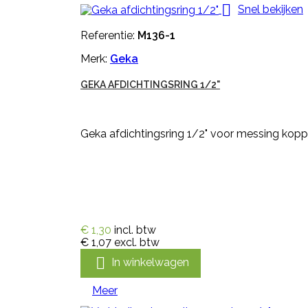

Snel bekijken
Referentie:
M136-1
Merk:
Geka
GEKA AFDICHTINGSRING 1/2"
Geka afdichtingsring 1/2" voor messing koppe
€ 1,30
incl. btw
€ 1,07
excl. btw

In winkelwagen
Meer