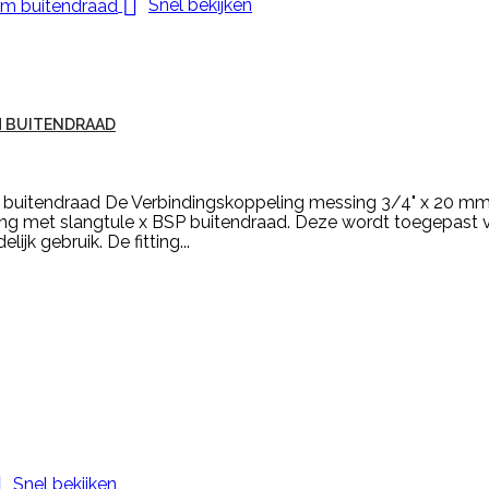

Snel bekijken
M BUITENDRAAD
buitendraad De Verbindingskoppeling messing 3/4" x 20 mm
 met slangtule x BSP buitendraad. Deze wordt toegepast voor 
k gebruik. De fitting...

Snel bekijken