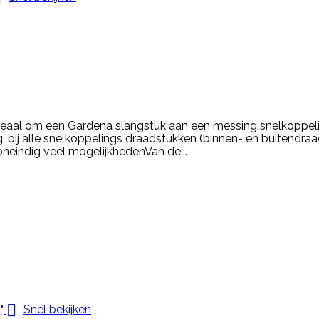
ideaal om een Gardena slangstuk aan een messing snelkoppel
 bij alle snelkoppelings draadstukken (binnen- en buitendraad
eindig veel mogelijkhedenVan de...

Snel bekijken