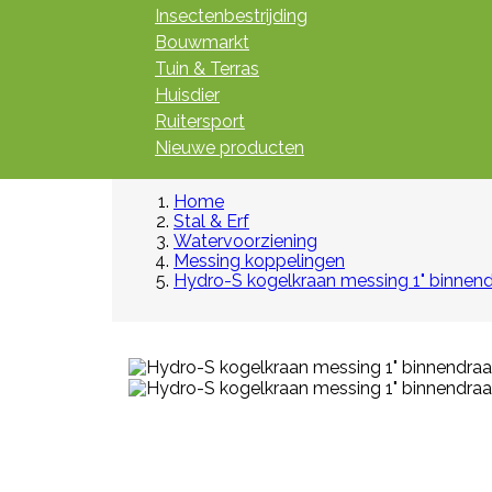
Insectenbestrijding
Bouwmarkt
Tuin & Terras
Huisdier
Ruitersport
Nieuwe producten
Home
Stal & Erf
Watervoorziening
Messing koppelingen
Hydro-S kogelkraan messing 1" binnen