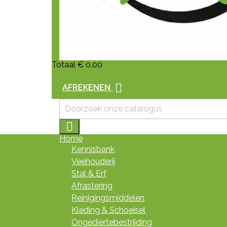
Totaal
€ 0,00

AFREKENEN

Home
Kennisbank
Veehouderij
Stal & Erf
Afrastering
Reinigingsmiddelen
Kleding & Schoeisel
Ongediertebestrijding