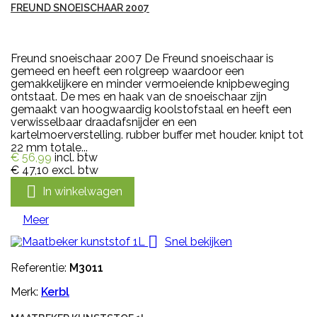
FREUND SNOEISCHAAR 2007
Freund snoeischaar 2007 De Freund snoeischaar is
gemeed en heeft een rolgreep waardoor een
gemakkelijkere en minder vermoeiende knipbeweging
ontstaat. De mes en haak van de snoeischaar zijn
gemaakt van hoogwaardig koolstofstaal en heeft een
verwisselbaar draadafsnijder en een
kartelmoerverstelling. rubber buffer met houder. knipt tot
22 mm totale...
€ 56,99
incl. btw
€ 47,10
excl. btw

In winkelwagen
Meer

Snel bekijken
Referentie:
M3011
Merk:
Kerbl