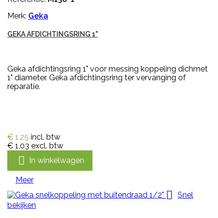
Merk:
Geka
GEKA AFDICHTINGSRING 1"
Geka afdichtingsring 1" voor messing koppeling dichmet
1" diameter. Geka afdichtingsring ter vervanging of
reparatie.
€ 1,25
incl. btw
€ 1,03
excl. btw

In winkelwagen
Meer

Snel
bekijken