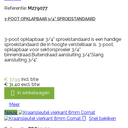
Referentie:
M279077
3-POOT OPKLAPBAAR 3/4" SPROEISTANDAARD
3-poot opklapbaar 3/4" sproeistandaard is een handige
sproeistandaard die in hoogte verstelbaar is. 3-poot,
opklapbaar voor sektorsproeier 3/4"
binnendraad.Buitendraad aansluiting 3/4".Slang
aansluiting 3/4".
€ 37,99
incl. btw
€ 31,40
excl. btw

In winkelwagen
Meer
Nieuw

Snel bekijken