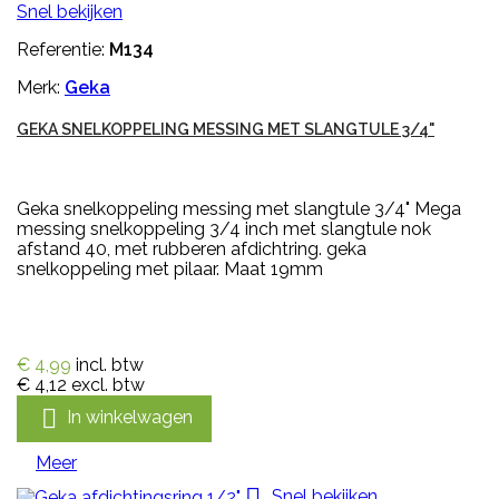
Snel bekijken
Referentie:
M134
Merk:
Geka
GEKA SNELKOPPELING MESSING MET SLANGTULE 3/4"
Geka snelkoppeling messing met slangtule 3/4" Mega
messing snelkoppeling 3/4 inch met slangtule nok
afstand 40, met rubberen afdichtring. geka
snelkoppeling met pilaar. Maat 19mm
€ 4,99
incl. btw
€ 4,12
excl. btw

In winkelwagen
Meer

Snel bekijken