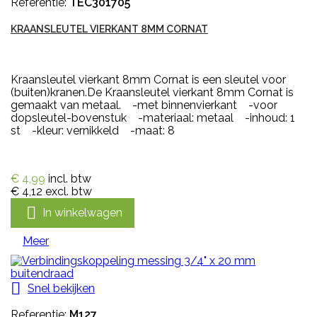
Referentie:
TEC301705
KRAANSLEUTEL VIERKANT 8MM CORNAT
Kraansleutel vierkant 8mm Cornat is een sleutel voor
(buiten)kranen.De Kraansleutel vierkant 8mm Cornat is
gemaakt van metaal. -met binnenvierkant -voor
dopsleutel-bovenstuk -materiaal: metaal -inhoud: 1
st -kleur: vernikkeld -maat: 8
€ 4,99
incl. btw
€ 4,12
excl. btw

In winkelwagen
Meer

Snel bekijken
Referentie:
M127