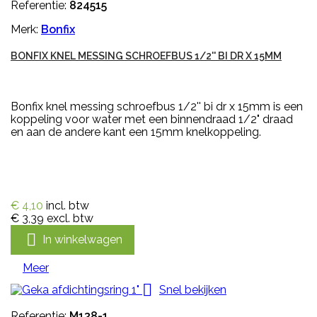
Referentie:
824515
Merk:
Bonfix
BONFIX KNEL MESSING SCHROEFBUS 1/2'' BI DR X 15MM
Bonfix knel messing schroefbus 1/2'' bi dr x 15mm is een
koppeling voor water met een binnendraad 1/2" draad
en aan de andere kant een 15mm knelkoppeling.
€ 4,10
incl. btw
€ 3,39
excl. btw

In winkelwagen
Meer

Snel bekijken
Referentie:
M138-1