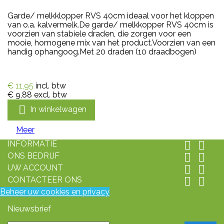
Garde/ melkklopper RVS 40cm ideaal voor het kloppen
van o.a. kalvermelk.De garde/ melkkopper RVS 40cm is
voorzien van stabiele draden, die zorgen voor een
mooie, homogene mix van het product.Voorzien van een
handig ophangoog.Met 20 draden (10 draadbogen)
€ 11,95
incl. btw
€ 9,88
excl. btw

In winkelwagen
Meer
INFORMATIE


ONS BEDRIJF


UW ACCOUNT


CONTACTEER ONS


Beheer uw cookies en privacy
Nieuwsbrief