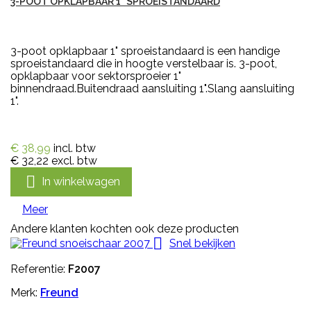
3-POOT OPKLAPBAAR 1" SPROEISTANDAARD
3-poot opklapbaar 1" sproeistandaard is een handige
sproeistandaard die in hoogte verstelbaar is. 3-poot,
opklapbaar voor sektorsproeier 1"
binnendraad.Buitendraad aansluiting 1".Slang aansluiting
1".
€ 38,99
incl. btw
€ 32,22
excl. btw

In winkelwagen
Meer
Andere klanten kochten ook deze producten

Snel bekijken
Referentie:
F2007
Merk:
Freund