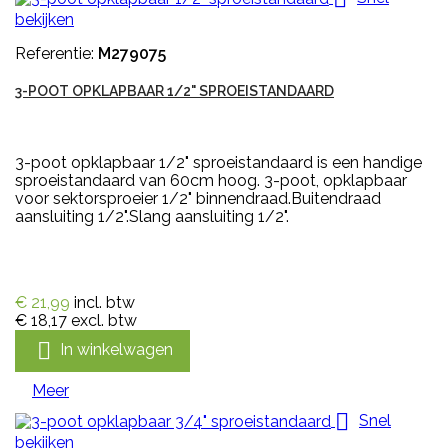
bekijken
Referentie:
M279075
3-POOT OPKLAPBAAR 1/2" SPROEISTANDAARD
3-poot opklapbaar 1/2" sproeistandaard is een handige
sproeistandaard van 60cm hoog. 3-poot, opklapbaar
voor sektorsproeier 1/2" binnendraad.Buitendraad
aansluiting 1/2".Slang aansluiting 1/2".
€ 21,99
incl. btw
€ 18,17
excl. btw

In winkelwagen
Meer

Snel
bekijken