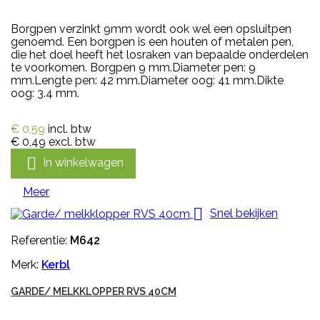
Borgpen verzinkt 9mm wordt ook wel een opsluitpen
genoemd. Een borgpen is een houten of metalen pen,
die het doel heeft het losraken van bepaalde onderdelen
te voorkomen. Borgpen 9 mm.Diameter pen: 9
mm.Lengte pen: 42 mm.Diameter oog: 41 mm.Dikte
oog: 3.4 mm.
€ 0,59
incl. btw
€ 0,49
excl. btw

In winkelwagen
Meer

Snel bekijken
Referentie:
M642
Merk:
Kerbl
GARDE/ MELKKLOPPER RVS 40CM