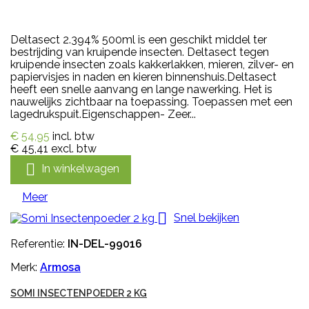
Deltasect 2.394% 500ml is een geschikt middel ter
bestrijding van kruipende insecten. Deltasect tegen
kruipende insecten zoals kakkerlakken, mieren, zilver- en
papiervisjes in naden en kieren binnenshuis.Deltasect
heeft een snelle aanvang en lange nawerking. Het is
nauwelijks zichtbaar na toepassing. Toepassen met een
lagedrukspuit.Eigenschappen- Zeer...
€ 54,95
incl. btw
€ 45,41
excl. btw

In winkelwagen
Meer

Snel bekijken
Referentie:
IN-DEL-99016
Merk:
Armosa
SOMI INSECTENPOEDER 2 KG