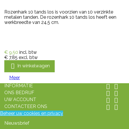
Rozenhark 10 tands los is voorzien van 10 verzinkte
metalen tanden. De rozenhark 10 tands los heeft een
werkbreedte van 24,5 cm.
€ 9,50
incl. btw
€ 7,85
excl. btw

In winkelwagen
Meer
INFORMATIE


ONS BEDRIJF


UW ACCOUNT


CONTACTEER ONS


Beheer uw cookies en privacy
Nieuwsbrief