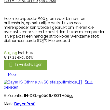
ECO MIERENPOEDER 500 GRAM
Eco mierenpoeder 500 gram voor binnen- en
buitenshuis, op natuurlijke basis. Luxan eco
mierenpoeder kan worden gebruikt om mieren die
overlast veroorzaken te bestrijden. Luxan mierenpoeder
is verpakt in een handige strooikoker. Werkzame stof:
diathomeënaarde 67.5% Mierendood
€ 15,99
incl. btw
€ 13,21
excl. btw

In winkelwagen
Meer

Snel
bekijken
Referentie:
IN-DEL-90006/KOTH0055
Merk:
Bayer Prof