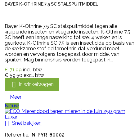
BAYER K-OTHRINE 7,5 SC STALSPUITMIDDEL
Bayer K-Othrine 7,5 SC stalspuitmiddel tegen alle
kruipende insecten en vliegende insecten. K-Othrine 7,5
SC heeft een lange nawerking tot wel 4 weken en is
geurloos. K-Othrine SC 7.5 is een insecticide op basis van
de werkzame stof deltamethrin dat verdund moet
worden en vervolgens toegepast door middel van
spuiten. Mag binnenshuis worden toegepast in...
€ 71,99
incl. btw
€ 59,50
excl. btw

In winkelwagen
Meer
Nieuw

Snel bekijken
Referentie:
IN-PYR-60002