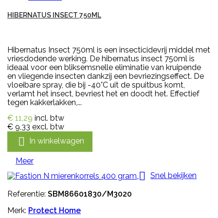
HIBERNATUS INSECT 750ML
Hibernatus Insect 750ml is een insecticidevrij middel met
vriesdodende werking. De hibernatus insect 750ml is
ideaal voor een bliksemsnelle eliminatie van kruipende
en vliegende insecten dankzij een bevriezingseffect. De
vloeibare spray, die bij -40°C uit de spuitbus komt,
verlamt het insect, bevriest het en doodt het. Effectief
tegen kakkerlakken,...
€ 11,29
incl. btw
€ 9,33
excl. btw

In winkelwagen
Meer

Snel bekijken
Referentie:
SBM86601830/M3020
Merk:
Protect Home