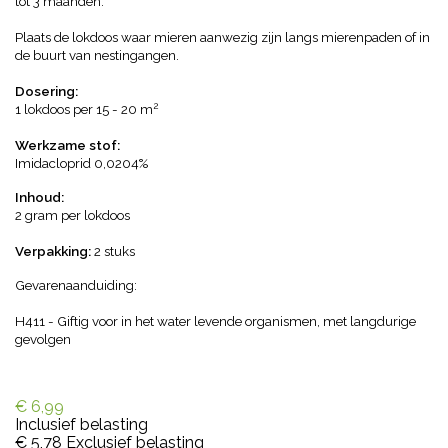
tot 3 maanden.
Plaats de lokdoos waar mieren aanwezig zijn langs mierenpaden of in
de buurt van nestingangen.
Dosering:
2
1 lokdoos per 15 - 20 m
Werkzame stof:
Imidacloprid 0,0204%
Inhoud:
2 gram per lokdoos
Verpakking:
2 stuks
Gevarenaanduiding:
H411 - Giftig voor in het water levende organismen, met langdurige
gevolgen
€ 6,99
Inclusief belasting
€ 5,78
Exclusief belasting