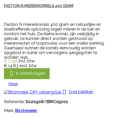
FASTION N MIERENKORRELS 400 GRAM
Fastion N mierenkorrels 400 gram en natuurlijke en
doeltreffende oplossing tegen mieren in de tuin en
rondom het huis. De kleine korrels zijn veelzijdig in
gebruik: ze kunnen direct worden gestrooid op
mierennesten of looproutes voor een snelle werking.
Daarnaast kunnen de korrels eenvoudig worden
opgelost in water om vervolgens aangegoten te
worden, wat...
€ 17,95
incl. btw
€ 14,83
excl. btw

In winkelwagen
Meer

Snel bekijken
Referentie:
S020908/BIRC05001
Merk:
Birchmeier