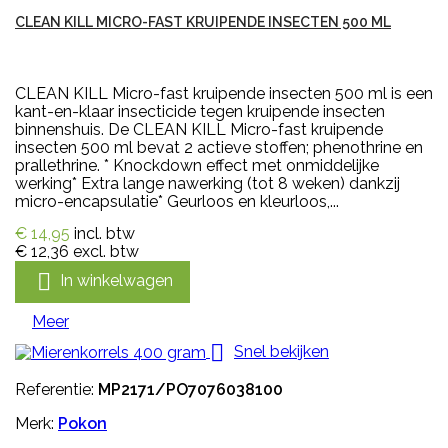
CLEAN KILL MICRO-FAST KRUIPENDE INSECTEN 500 ML
CLEAN KILL Micro-fast kruipende insecten 500 ml is een
kant-en-klaar insecticide tegen kruipende insecten
binnenshuis. De CLEAN KILL Micro-fast kruipende
insecten 500 ml bevat 2 actieve stoffen; phenothrine en
prallethrine. * Knockdown effect met onmiddelijke
werking* Extra lange nawerking (tot 8 weken) dankzij
micro-encapsulatie* Geurloos en kleurloos,...
€ 14,95
incl. btw
€ 12,36
excl. btw

In winkelwagen
Meer

Snel bekijken
Referentie:
MP2171/PO7076038100
Merk:
Pokon