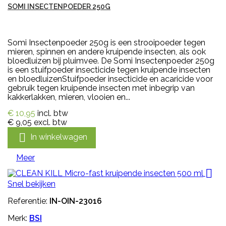
SOMI INSECTENPOEDER 250G
Somi Insectenpoeder 250g is een strooipoeder tegen
mieren, spinnen en andere kruipende insecten, als ook
bloedluizen bij pluimvee. De Somi Insectenpoeder 250g
is een stuifpoeder insecticide tegen kruipende insecten
en bloedluizenStuifpoeder insecticide en acaricide voor
gebruik tegen kruipende insecten met inbegrip van
kakkerlakken, mieren, vlooien en...
€ 10,95
incl. btw
€ 9,05
excl. btw

In winkelwagen
Meer

Snel bekijken
Referentie:
IN-OIN-23016
Merk:
BSI