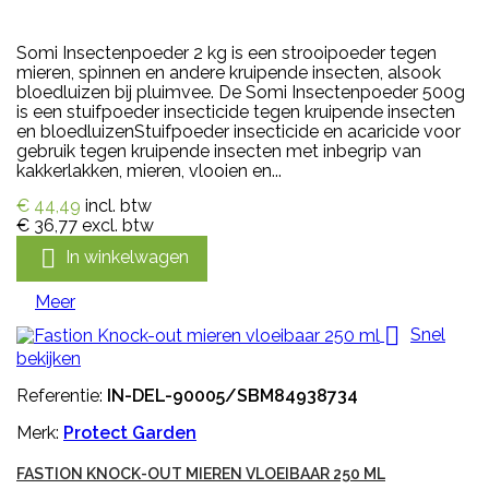
Somi Insectenpoeder 2 kg is een strooipoeder tegen
mieren, spinnen en andere kruipende insecten, alsook
bloedluizen bij pluimvee. De Somi Insectenpoeder 500g
is een stuifpoeder insecticide tegen kruipende insecten
en bloedluizenStuifpoeder insecticide en acaricide voor
gebruik tegen kruipende insecten met inbegrip van
kakkerlakken, mieren, vlooien en...
€ 44,49
incl. btw
€ 36,77
excl. btw

In winkelwagen
Meer

Snel
bekijken
Referentie:
IN-DEL-90005/SBM84938734
Merk:
Protect Garden
FASTION KNOCK-OUT MIEREN VLOEIBAAR 250 ML