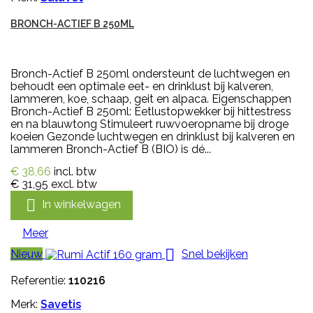
BRONCH-ACTIEF B 250ML
Bronch-Actief B 250ml ondersteunt de luchtwegen en
behoudt een optimale eet- en drinklust bij kalveren,
lammeren, koe, schaap, geit en alpaca. Eigenschappen
Bronch-Actief B 250ml: Eetlustopwekker bij hittestress
en na blauwtong Stimuleert ruwvoeropname bij droge
koeien Gezonde luchtwegen en drinklust bij kalveren en
lammeren Bronch-Actief B (BIO) is dé...
€ 38,66
incl. btw
€ 31,95
excl. btw

In winkelwagen
Meer

Nieuw
Snel bekijken
Referentie:
110216
Merk:
Savetis