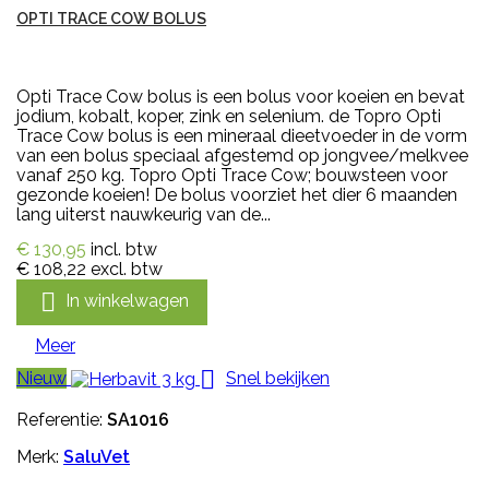
OPTI TRACE COW BOLUS
Opti Trace Cow bolus is een bolus voor koeien en bevat
jodium, kobalt, koper, zink en selenium. de Topro Opti
Trace Cow bolus is een mineraal dieetvoeder in de vorm
van een bolus speciaal afgestemd op jongvee/melkvee
vanaf 250 kg. Topro Opti Trace Cow; bouwsteen voor
gezonde koeien! De bolus voorziet het dier 6 maanden
lang uiterst nauwkeurig van de...
€ 130,95
incl. btw
€ 108,22
excl. btw

In winkelwagen
Meer

Nieuw
Snel bekijken
Referentie:
SA1016
Merk:
SaluVet