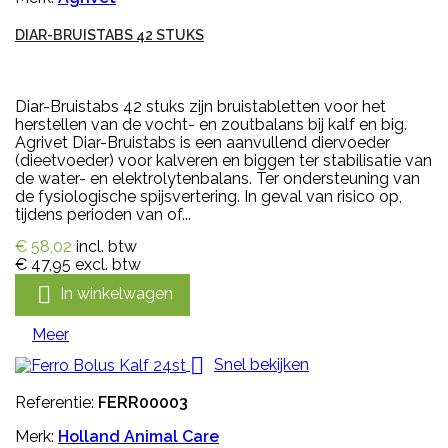
DIAR-BRUISTABS 42 STUKS
Diar-Bruistabs 42 stuks zijn bruistabletten voor het
herstellen van de vocht- en zoutbalans bij kalf en big.
Agrivet Diar-Bruistabs is een aanvullend diervoeder
(dieetvoeder) voor kalveren en biggen ter stabilisatie van
de water- en elektrolytenbalans. Ter ondersteuning van
de fysiologische spijsvertering. In geval van risico op,
tijdens perioden van of...
€ 58,02
incl. btw
€ 47,95
excl. btw

In winkelwagen
Meer

Snel bekijken
Referentie:
FERR00003
Merk:
Holland Animal Care