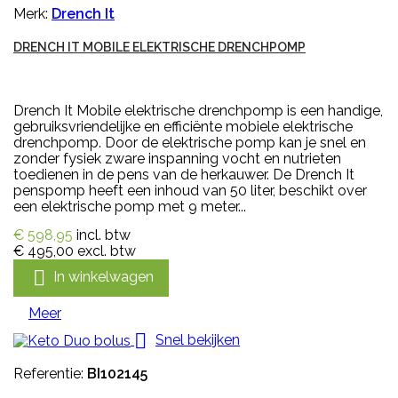
Merk:
Drench It
DRENCH IT MOBILE ELEKTRISCHE DRENCHPOMP
Drench It Mobile elektrische drenchpomp is een handige,
gebruiksvriendelijke en efficiënte mobiele elektrische
drenchpomp. Door de elektrische pomp kan je snel en
zonder fysiek zware inspanning vocht en nutrieten
toedienen in de pens van de herkauwer. De Drench It
penspomp heeft een inhoud van 50 liter, beschikt over
een elektrische pomp met 9 meter...
€ 598,95
incl. btw
€ 495,00
excl. btw

In winkelwagen
Meer

Snel bekijken
Referentie:
BI102145