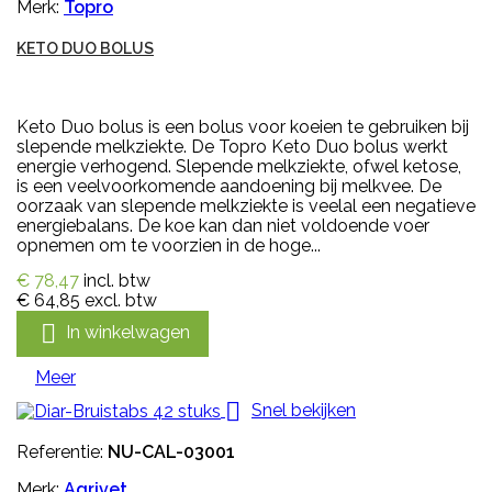
Merk:
Topro
KETO DUO BOLUS
Keto Duo bolus is een bolus voor koeien te gebruiken bij
slepende melkziekte. De Topro Keto Duo bolus werkt
energie verhogend. Slepende melkziekte, ofwel ketose,
is een veelvoorkomende aandoening bij melkvee. De
oorzaak van slepende melkziekte is veelal een negatieve
energiebalans. De koe kan dan niet voldoende voer
opnemen om te voorzien in de hoge...
€ 78,47
incl. btw
€ 64,85
excl. btw

In winkelwagen
Meer

Snel bekijken
Referentie:
NU-CAL-03001
Merk:
Agrivet