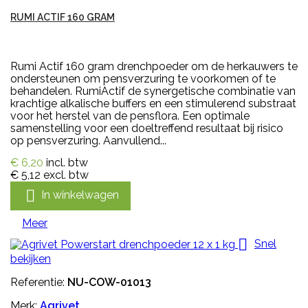
RUMI ACTIF 160 GRAM
Rumi Actif 160 gram drenchpoeder om de herkauwers te
ondersteunen om pensverzuring te voorkomen of te
behandelen. RumiActif de synergetische combinatie van
krachtige alkalische buffers en een stimulerend substraat
voor het herstel van de pensflora. Een optimale
samenstelling voor een doeltreffend resultaat bij risico
op pensverzuring. Aanvullend...
€ 6,20
incl. btw
€ 5,12
excl. btw

In winkelwagen
Meer

Snel
bekijken
Referentie:
NU-COW-01013
Merk:
Agrivet