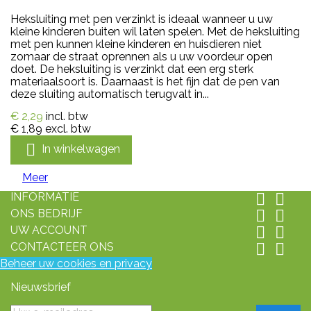
Heksluiting met pen verzinkt is ideaal wanneer u uw
kleine kinderen buiten wil laten spelen. Met de heksluiting
met pen kunnen kleine kinderen en huisdieren niet
zomaar de straat oprennen als u uw voordeur open
doet. De heksluiting is verzinkt dat een erg sterk
materiaalsoort is. Daarnaast is het fijn dat de pen van
deze sluiting automatisch terugvalt in...
€ 2,29
incl. btw
€ 1,89
excl. btw

In winkelwagen
Meer
INFORMATIE


ONS BEDRIJF


UW ACCOUNT


CONTACTEER ONS


Beheer uw cookies en privacy
Nieuwsbrief