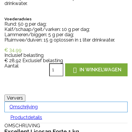
drinkwater.
Voederadvies
Rund: 50 g per dag;
Kalf/schaap/geit/varken: 10 g per dag;
Lammeren/biggen: 5 g per dag;
Pluimvee/duiven: 15 g oplossen in 1 liter drinkwater.
€ 34,99
Inclusief belasting
€ 28,92
Exclusief belasting
Aantal

IN WINKELWAGEN
Omschrijving
Productdetails
OMSCHRIJVING
Excellent Licosan Forte 1 kg