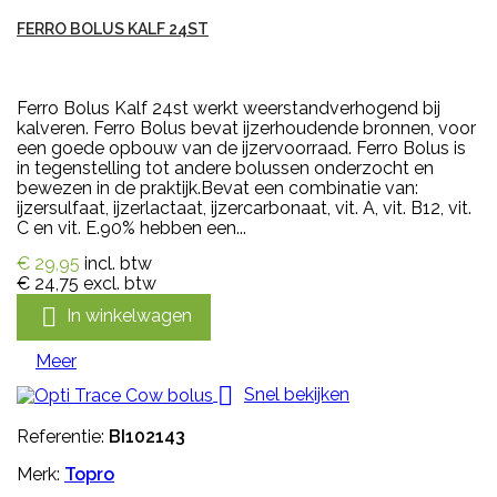
FERRO BOLUS KALF 24ST
Ferro Bolus Kalf 24st werkt weerstandverhogend bij
kalveren. Ferro Bolus bevat ijzerhoudende bronnen, voor
een goede opbouw van de ijzervoorraad. Ferro Bolus is
in tegenstelling tot andere bolussen onderzocht en
bewezen in de praktijk.Bevat een combinatie van:
ijzersulfaat, ijzerlactaat, ijzercarbonaat, vit. A, vit. B12, vit.
C en vit. E.90% hebben een...
€ 29,95
incl. btw
€ 24,75
excl. btw

In winkelwagen
Meer

Snel bekijken
Referentie:
BI102143
Merk:
Topro