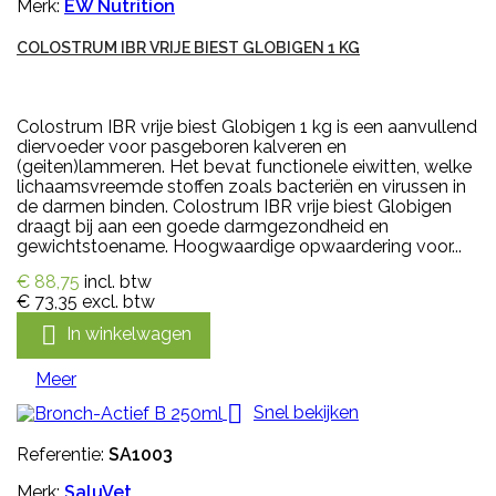
Merk:
EW Nutrition
COLOSTRUM IBR VRIJE BIEST GLOBIGEN 1 KG
Colostrum IBR vrije biest Globigen 1 kg is een aanvullend
diervoeder voor pasgeboren kalveren en
(geiten)lammeren. Het bevat functionele eiwitten, welke
lichaamsvreemde stoffen zoals bacteriën en virussen in
de darmen binden. Colostrum IBR vrije biest Globigen
draagt bij aan een goede darmgezondheid en
gewichtstoename. Hoogwaardige opwaardering voor...
€ 88,75
incl. btw
€ 73,35
excl. btw

In winkelwagen
Meer

Snel bekijken
Referentie:
SA1003
Merk:
SaluVet