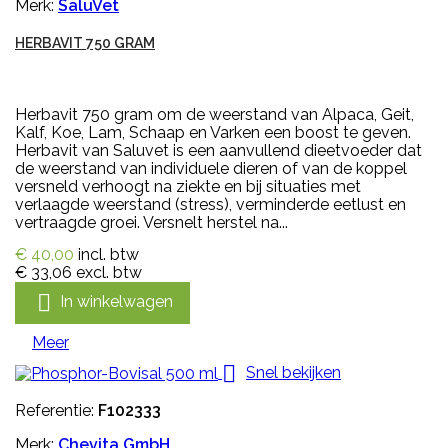
Merk:
SaluVet
HERBAVIT 750 GRAM
Herbavit 750 gram om de weerstand van Alpaca, Geit,
Kalf, Koe, Lam, Schaap en Varken een boost te geven.
Herbavit van Saluvet is een aanvullend dieetvoeder dat
de weerstand van individuele dieren of van de koppel
versneld verhoogt na ziekte en bij situaties met
verlaagde weerstand (stress), verminderde eetlust en
vertraagde groei. Versnelt herstel na...
€ 40,00
incl. btw
€ 33,06
excl. btw

In winkelwagen
Meer

Snel bekijken
Referentie:
F102333
Merk:
Chevita GmbH