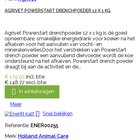
AGRIVET POWERSTART DRENCHPOEDER 12 X 1 KG
Agrivet Powerstart drenchpoeder 12 x 1 kg is dé goed
opneembare, smakelijke energiedrank voor koeien na het
afkalven voor het aanvullen van vocht- en
mineralenverliesDoor het verstrekken van Powerstart
drench poeder, een aanvullend diervoeder, wordt de koe
ondersteund na het afkalven. Powerstart drench poeder
draagt bij aan de activiteit en de...
€ 179,95
incl. btw
€ 148,72
excl. btw

In winkelwagen
Meer

Snel bekijken
Referentie:
ENER00255
Merk:
Holland Animal Care