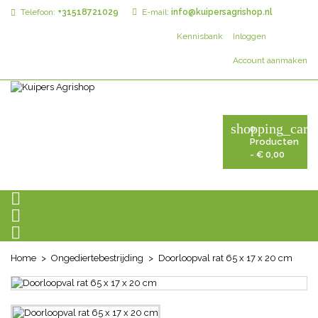
Telefoon:
+31518721029
E-mail:
info@kuipersagrishop.nl
Kennisbank
Inloggen
Account aanmaken
shopping_cart
0
Producten
- € 0,00



Home
Ongediertebestrijding
Doorloopval rat 65 x 17 x 20 cm