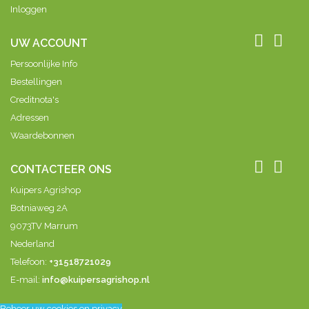
Inloggen


UW ACCOUNT
Persoonlijke Info
Bestellingen
Creditnota's
Adressen
Waardebonnen


CONTACTEER ONS
Kuipers Agrishop
Botniaweg 2A
9073TV Marrum
Nederland
Telefoon:
+31518721029
E-mail:
info@kuipersagrishop.nl
Beheer uw cookies en privacy