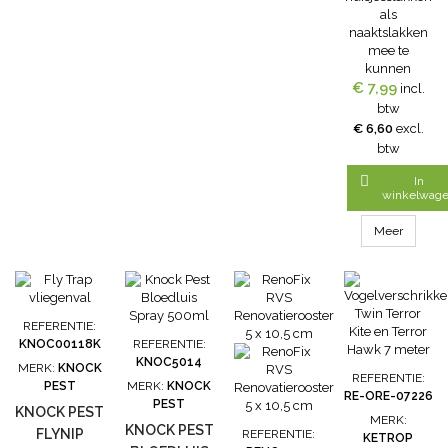
lokwerking
vangkamer
als
op...
om...
naaktslakken
mee te
kunnen
€ 7,99
vangen. De
incl.
slakkenval kan
btw
eenvoudig
€ 6,60
excl.
worden
btw
gevuld met
bier of een

In
andere lokstof
winkelwag
die slakken
aantrekt. De
Meer
val kan
geleegd
worden en
vervolgens
opnieuw
REFERENTIE:
worden
KNOC00118K
REFERENTIE:
gebruikt.
KNOC5014
MERK:
KNOCK
REFERENTIE:
PEST
MERK:
KNOCK
RE-ORE-07226
PEST
KNOCK PEST
MERK:
KNOCK PEST
FLYNIP
REFERENTIE:
KETROP