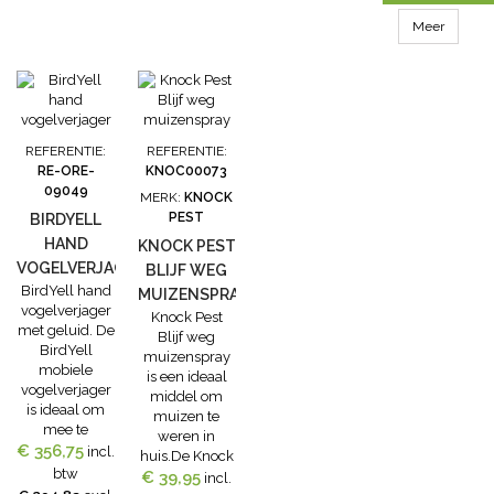
aanwezigheid
van de
Meer
onderstaande
motten die
zich
ontwikkelen in
levensmiddelen.
Met het in de
REFERENTIE:
REFERENTIE:
lijm verwerkte
RE-ORE-
KNOC00073
feromoon
09049
MERK:
KNOCK
worden
PEST
BIRDYELL
aanwezige
HAND
mannelijke
KNOCK PEST
exemplaren...
VOGELVERJAGER
BLIJF WEG
BirdYell hand
MUIZENSPRAY
vogelverjager
Knock Pest
met geluid. De
Blijf weg
BirdYell
muizenspray
mobiele
is een ideaal
vogelverjager
middel om
is ideaal om
muizen te
mee te
weren in
€ 356,75
nemen.
incl.
huis.De Knock
Bijvoorbeeld
btw
€ 39,95
Pest Blijf weg
incl.
op de tractor