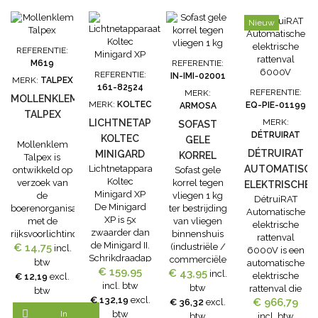
Nieuw
REFERENTIE:
M619
REFERENTIE:
REFERENTIE:
IN-IMI-02001
MERK:
TALPEX
161-82524
REFERENTIE:
MERK:
MOLLENKLEM
MERK:
KOLTEC
EQ-PIE-01199
ARMOSA
TALPEX
LICHTNETAPPARAAT
MERK:
SOFAST
DÉTRUIRAT
KOLTEC
GELE
Mollenklem
DÉTRUIRAT
MINIGARD
KORREL
Talpex is
Lichtnetapparaat
AUTOMATISCH
XP
ontwikkeld op
Sofast gele
TEGEN
Koltec
verzoek van
korrel tegen
ELEKTRISCHE
VLIEGEN 1
Minigard XP
de
vliegen 1 kg
DétruiRAT
RATTENVAL
KG
De Minigard
boerenorganisaties
ter bestrijding
Automatische
6000V
XP is 5x
met de
van vliegen
elektrische
zwaarder dan
rijksvoorlichtingsdienst.
binnenshuis
rattenval
de Minigard II.
€ 14,75
De voordelen
(industriële /
incl.
6000V is een
Schrikdraadappparaat
van de Talpex
commerciële
btw
automatische
Minigard XP
€ 159,95
mollenklemmen
€ 43,95
gebouwen,
incl.
elektrische
€ 12,19
excl.
verdraagt een
zijn:
huishoudens /
incl. btw
btw
rattenval die
btw
lichte aangroei
elektrolytisch
privéruimtes,
€ 132,19
excl.
€ 966,79
ratten en
€ 36,32
excl.
van planten.
verzinkt
openbare

In
btw
andere
btw
incl. btw