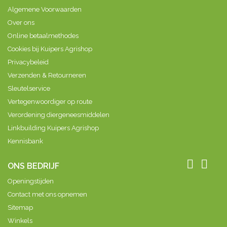
verhoogd. De
boord
eenvoudig op
vangresultaat!Leg
Algemene Voorwaarden
pellet kan
voorkomt...
een muizen-
de...
eenvoudig op
Over ons
of rattenklem
een muizen-
worden
Online betaalmethodes
of rattenklem
aangebracht....
worden
Cookies bij Kuipers Agrishop
aangebracht....
Privacybeleid
Verzenden & Retourneren
Sleutelservice
Vertegenwoordiger op route
Verordening diergeneesmiddelen
Linkbuilding Kuipers Agrishop
Kennisbank


ONS BEDRIJF
Openingstijden
Contact met ons opnemen
Sitemap
Winkels