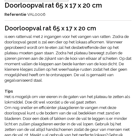
Doorloopval rat 65 x 17 x 20 cm
Referentie
VAL0006
Doorloopval rat 65 x 17 x 20 cm
is een rattenval met 2 ingangen voor het vangen van ratten. Zodra de
doorloopval gezet is zal een dier op het lokaas afkomen. Wanneer
geprobeerd wordt om te eten zal het desbetreffende dier op het
plateau moeten gaan staan. Zodra het plateau beweegt zullen de
ijzeren pinnen aan de zijkant van de kooi van elkaar af schieten. Op dat
moment vallen de kleppen aan beide kanten van de kooi dicht. De
kleinere klepjes zullen op het weerhaakje rusten zodat het dier geen
mogelijkheid heeft om te ontsnappen. De val is gemaakt van
gegalvaniseerd staal.
Tips
Het is mogelijk om vier eieren in de gaten van het plateau te zetten als
lokmiddel. Doe dit wel voordat u de val gaat zetten.
Om nog sneller en efficiënter plaagdieren te vangen met deze
doorloopval kunt u de bodem van de val bedekken met zand en
bladeren. Door een doek of takken over de val te leggen is er minder
licht en zullen plaagdieren eerder in de val lopen. Gebruik bij het
zetten van de val altijd handschoenen zodat de geur van mensen niet
aan de val zit. Maakt u al gebruik van het perfecte lokaas? Gebruik