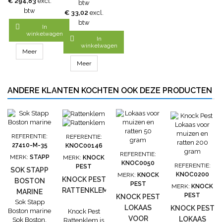
€ 294,83
excl.
muizenspray
btw
tijdens het
helpt zeer
btw
€ 33,02
excl.
maaien. Door
lange tijd
btw
voor het

In
voorkomen
maaien het
winkelwagen
dat muizen

In
geluid van de
worden
winkelwagen
BirdYel
Meer
aangetrokken
vogelverjager
tot
Meer
te laten horen
ongewenste
kunnen de
plaatsen
vogels
ANDERE KLANTEN KOCHTEN OOK DEZE PRODUCTEN
binnenshuis
vluchten. De
en voor
BirdYell
vervuiling
vogelverjager
kunnen
is uiteraard
zorgen.De
ook heel
spray is
REFERENTIE:
REFERENTIE:
geschikt voor
onzichtbaar en
27410-M-35
KNOC00146
het verjagen
geurloos en
REFERENTIE:
MERK:
STAPP
MERK:
KNOCK
van
werkt tot wel 1
KNOC0050
REFERENTIE:
PEST
ongewenste
SOK STAPP
maand.GebruiksaanwijzingSpray
KNOC0200
MERK:
KNOCK
vogels. Met
de te
KNOCK PEST
BOSTON
PEST
de...
MERK:
KNOCK
beschermen...
RATTENKLEM
MARINE
PEST
KNOCK PEST
Sok Stapp
LOKAAS
KNOCK PEST
Boston marine
Knock Pest
VOOR
LOKAAS
Sok Boston.
Rattenklem is