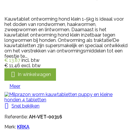
Kauwtablet ontworming hond klein 1-5kg is ideaal voor
het doden van rondwormen, haakwormen,
zweepwormen en lintwormen. Daarnaast is het
kauwtablet ontworming hond klein inzetbaar tegen
longwormen bij honden. Ontworming als traktatie!De
kauwtabletten zijn supersmakelijk en speciaal ontwikkeld
om het verstrekken van ontwormingsmiddelen tot een
feestje te...
€ 13,87
incl. btw
€ 11,46
excl. btw

In winkelwagen
Meer

Snel bekijken
Referentie:
AH-VET-00316
Merk:
KRKA