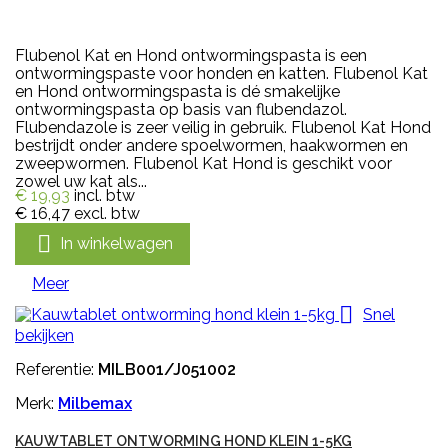
Flubenol Kat en Hond ontwormingspasta is een
ontwormingspaste voor honden en katten. Flubenol Kat
en Hond ontwormingspasta is dé smakelijke
ontwormingspasta op basis van flubendazol.
Flubendazole is zeer veilig in gebruik. Flubenol Kat Hond
bestrijdt onder andere spoelwormen, haakwormen en
zweepwormen. Flubenol Kat Hond is geschikt voor
zowel uw kat als...
€ 19,93
incl. btw
€ 16,47
excl. btw

In winkelwagen
Meer

Snel
bekijken
Referentie:
MILB001/J051002
Merk:
Milbemax
KAUWTABLET ONTWORMING HOND KLEIN 1-5KG