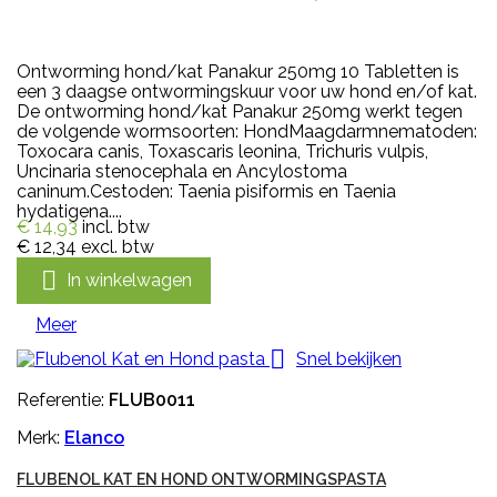
Ontworming hond/kat Panakur 250mg 10 Tabletten is
een 3 daagse ontwormingskuur voor uw hond en/of kat.
De ontworming hond/kat Panakur 250mg werkt tegen
de volgende wormsoorten: HondMaagdarmnematoden:
Toxocara canis, Toxascaris leonina, Trichuris vulpis,
Uncinaria stenocephala en Ancylostoma
caninum.Cestoden: Taenia pisiformis en Taenia
hydatigena....
€ 14,93
incl. btw
€ 12,34
excl. btw

In winkelwagen
Meer

Snel bekijken
Referentie:
FLUB0011
Merk:
Elanco
FLUBENOL KAT EN HOND ONTWORMINGSPASTA