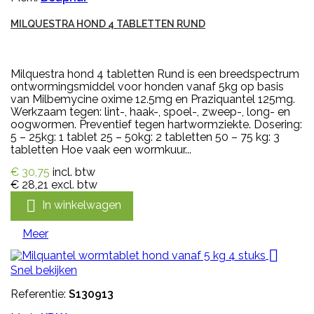
MILQUESTRA HOND 4 TABLETTEN RUND
Milquestra hond 4 tabletten Rund is een breedspectrum
ontwormingsmiddel voor honden vanaf 5kg op basis
van Milbemycine oxime 12.5mg en Praziquantel 125mg.
Werkzaam tegen: lint-, haak-, spoel-, zweep-, long- en
oogwormen. Preventief tegen hartwormziekte. Dosering:
5 – 25kg: 1 tablet 25 – 50kg: 2 tabletten 50 – 75 kg: 3
tabletten Hoe vaak een wormkuur...
€ 30,75
incl. btw
€ 28,21
excl. btw

In winkelwagen
Meer

Snel bekijken
Referentie:
S130913