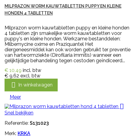
MILPRAZON WORM KAUWTABLETTEN PUPPY EN KLEINE
HONDEN 4 TABLETTEN
Milprazon worm kauwtabletten puppy en kleine honden
4 tabletten zijn smakelijke worm kauwtabletten voor
puppy's en kleine honden. Werkzame bestanddelen:
Milbemycine oxime en Praziquantel Het
diergeneesmiddel kan ook worden gebruikt ter preventie
van hartwormziekte (Dirofilaria immitis) wanneer een
gelijktijdige behandeling tegen cestoden geïndiceerd...
€ 10,49
incl. btw
€ 9,62
excl. btw

In winkelwagen
Meer

Snel bekijken
Referentie:
S131023
Merk:
KRKA