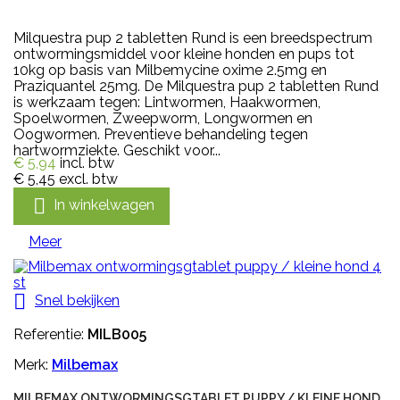
Milquestra pup 2 tabletten Rund is een breedspectrum
ontwormingsmiddel voor kleine honden en pups tot
10kg op basis van Milbemycine oxime 2.5mg en
Praziquantel 25mg. De Milquestra pup 2 tabletten Rund
is werkzaam tegen: Lintwormen, Haakwormen,
Spoelwormen, Zweepworm, Longwormen en
Oogwormen. Preventieve behandeling tegen
hartwormziekte. Geschikt voor...
€ 5,94
incl. btw
€ 5,45
excl. btw

In winkelwagen
Meer

Snel bekijken
Referentie:
MILB005
Merk:
Milbemax
MILBEMAX ONTWORMINGSGTABLET PUPPY / KLEINE HOND