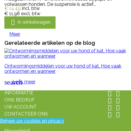
volwassen honden. De suspensie is actief...
€ 14,49
incl. btw
€ 11,98
excl. btw

In winkelwagen
Meer
Gerelateerde artikelen op de blog
Ontwormingsmiddelen voor uw hond of kat. Hoe vaak
ontwormen en wanneer
search
Lees meer
INFORMATIE


ONS BEDRIJF


UW ACCOUNT


CONTACTEER ONS


Beheer uw cookies en privacy
Nieuwsbrief