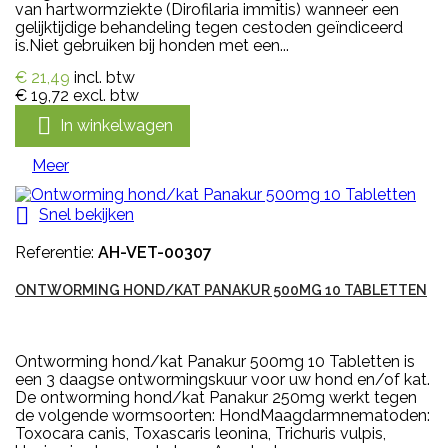
van hartwormziekte (Dirofilaria immitis) wanneer een
gelijktijdige behandeling tegen cestoden geïndiceerd
is.Niet gebruiken bij honden met een...
€ 21,49
incl. btw
€ 19,72
excl. btw

In winkelwagen
Meer

Snel bekijken
Referentie:
AH-VET-00307
ONTWORMING HOND/KAT PANAKUR 500MG 10 TABLETTEN
Ontworming hond/kat Panakur 500mg 10 Tabletten is
een 3 daagse ontwormingskuur voor uw hond en/of kat.
De ontworming hond/kat Panakur 250mg werkt tegen
de volgende wormsoorten: HondMaagdarmnematoden:
Toxocara canis, Toxascaris leonina, Trichuris vulpis,