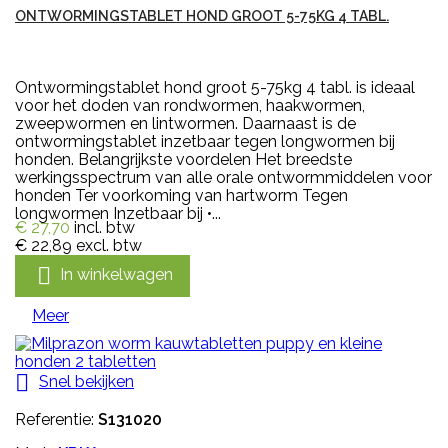
ONTWORMINGSTABLET HOND GROOT 5-75KG 4 TABL.
Ontwormingstablet hond groot 5-75kg 4 tabl. is ideaal
voor het doden van rondwormen, haakwormen,
zweepwormen en lintwormen. Daarnaast is de
ontwormingstablet inzetbaar tegen longwormen bij
honden. Belangrijkste voordelen Het breedste
werkingsspectrum van alle orale ontwormmiddelen voor
honden Ter voorkoming van hartworm Tegen
longwormen Inzetbaar bij •...
€ 27,70
incl. btw
€ 22,89
excl. btw

In winkelwagen
Meer

Snel bekijken
Referentie:
S131020