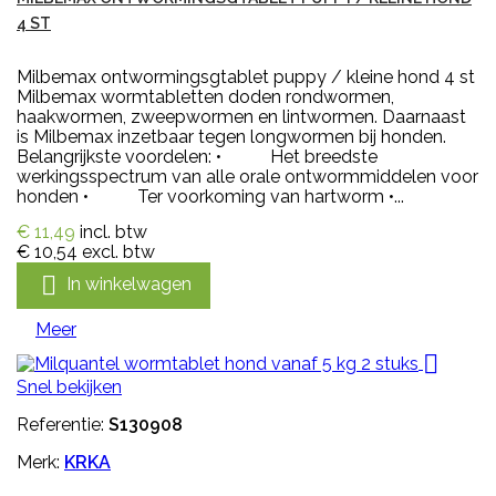
4 ST
Milbemax ontwormingsgtablet puppy / kleine hond 4 st
Milbemax wormtabletten doden rondwormen,
haakwormen, zweepwormen en lintwormen. Daarnaast
is Milbemax inzetbaar tegen longwormen bij honden.
Belangrijkste voordelen: • Het breedste
werkingsspectrum van alle orale ontwormmiddelen voor
honden • Ter voorkoming van hartworm •...
€ 11,49
incl. btw
€ 10,54
excl. btw

In winkelwagen
Meer

Snel bekijken
Referentie:
S130908
Merk:
KRKA