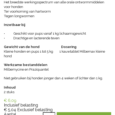
Het breedste werkingsspectrum van alle orale ontwormmiddelen
voor honden
Ter voorkoming van hartworm
Tegen longwormen
Inzetbaar bij
• Geschikt voor pups vanaf 1 kg lichaamsgewicht
• Drachtige en lacterende teven
Gewicht van de hond Dosering
Kleine honden en pups 1 tot 5 kg 1 kauwtablet Milbemax kleine
hond
Werkzame bestanddelen
Milbemycine en Praziquantel
Niet gebruiken bij honden jonger dan 4 weken of lichter dan 1 kg.
Inhoud
2 stuks
€ 6,09
Inclusief belasting
€ 5,04
Exclusief belasting
Aantal