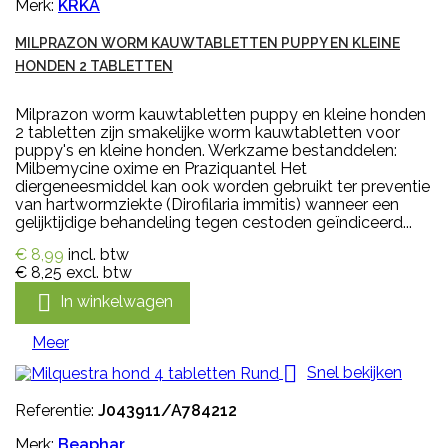
Merk:
KRKA
MILPRAZON WORM KAUWTABLETTEN PUPPY EN KLEINE
HONDEN 2 TABLETTEN
Milprazon worm kauwtabletten puppy en kleine honden
2 tabletten zijn smakelijke worm kauwtabletten voor
puppy's en kleine honden. Werkzame bestanddelen:
Milbemycine oxime en Praziquantel Het
diergeneesmiddel kan ook worden gebruikt ter preventie
van hartwormziekte (Dirofilaria immitis) wanneer een
gelijktijdige behandeling tegen cestoden geïndiceerd...
€ 8,99
incl. btw
€ 8,25
excl. btw

In winkelwagen
Meer

Snel bekijken
Referentie:
J043911/A784212
Merk:
Beaphar