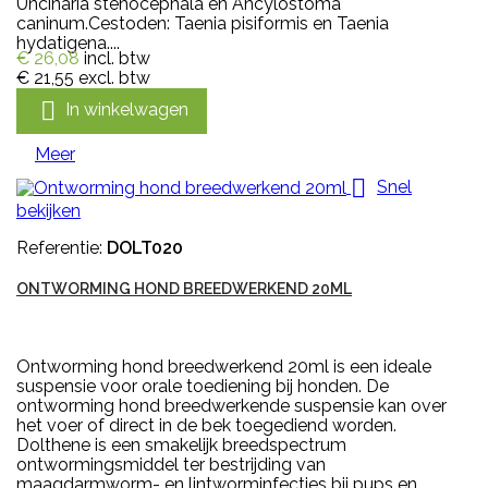
Uncinaria stenocephala en Ancylostoma
caninum.Cestoden: Taenia pisiformis en Taenia
hydatigena....
€ 26,08
incl. btw
€ 21,55
excl. btw

In winkelwagen
Meer

Snel
bekijken
Referentie:
DOLT020
ONTWORMING HOND BREEDWERKEND 20ML
Ontworming hond breedwerkend 20ml is een ideale
suspensie voor orale toediening bij honden. De
ontworming hond breedwerkende suspensie kan over
het voer of direct in de bek toegediend worden.
Dolthene is een smakelijk breedspectrum
ontwormingsmiddel ter bestrijding van
maagdarmworm- en lintworminfecties bij pups en