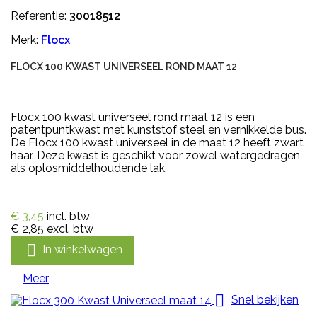
Referentie:
30018512
Merk:
Flocx
FLOCX 100 KWAST UNIVERSEEL ROND MAAT 12
Flocx 100 kwast universeel rond maat 12 is een
patentpuntkwast met kunststof steel en vernikkelde bus.
De Flocx 100 kwast universeel in de maat 12 heeft zwart
haar. Deze kwast is geschikt voor zowel watergedragen
als oplosmiddelhoudende lak.
€ 3,45
incl. btw
€ 2,85
excl. btw

In winkelwagen
Meer

Snel bekijken