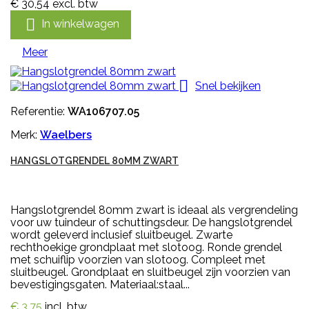
€ 30,54
excl. btw

In winkelwagen
Meer

Snel bekijken
Referentie:
WA106707.05
Merk:
Waelbers
HANGSLOTGRENDEL 80MM ZWART
Hangslotgrendel 80mm zwart is ideaal als vergrendeling
voor uw tuindeur of schuttingsdeur. De hangslotgrendel
wordt geleverd inclusief sluitbeugel. Zwarte
rechthoekige grondplaat met slotoog. Ronde grendel
met schuiflip voorzien van slotoog. Compleet met
sluitbeugel. Grondplaat en sluitbeugel zijn voorzien van
bevestigingsgaten. Materiaal:staal...
€ 3,75
incl. btw