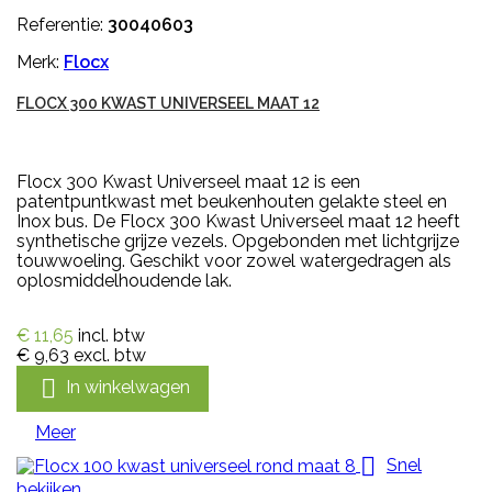
Referentie:
30040603
Merk:
Flocx
FLOCX 300 KWAST UNIVERSEEL MAAT 12
Flocx 300 Kwast Universeel maat 12 is een
patentpuntkwast met beukenhouten gelakte steel en
Inox bus. De Flocx 300 Kwast Universeel maat 12 heeft
synthetische grijze vezels. Opgebonden met lichtgrijze
touwwoeling. Geschikt voor zowel watergedragen als
oplosmiddelhoudende lak.
€ 11,65
incl. btw
€ 9,63
excl. btw

In winkelwagen
Meer

Snel
bekijken