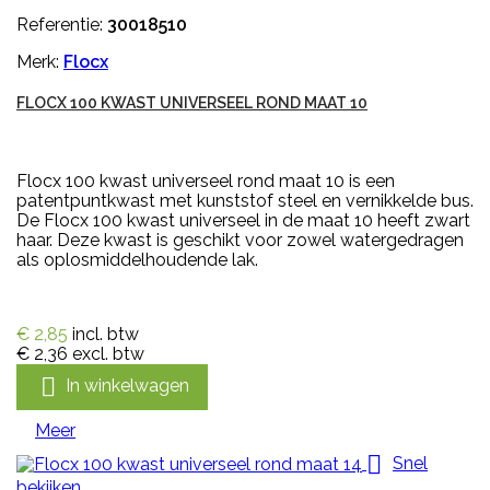
Referentie:
30018510
Merk:
Flocx
FLOCX 100 KWAST UNIVERSEEL ROND MAAT 10
Flocx 100 kwast universeel rond maat 10 is een
patentpuntkwast met kunststof steel en vernikkelde bus.
De Flocx 100 kwast universeel in de maat 10 heeft zwart
haar. Deze kwast is geschikt voor zowel watergedragen
als oplosmiddelhoudende lak.
€ 2,85
incl. btw
€ 2,36
excl. btw

In winkelwagen
Meer

Snel
bekijken