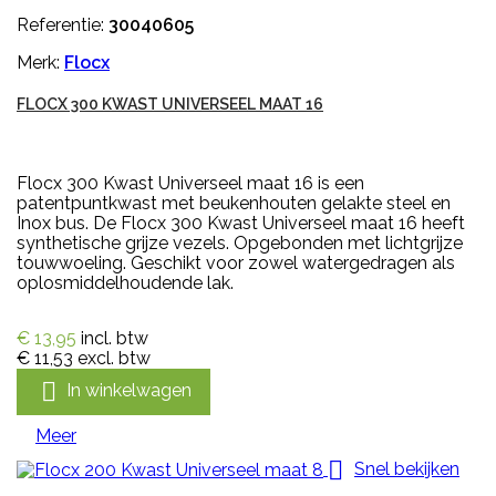
Referentie:
30040605
Merk:
Flocx
FLOCX 300 KWAST UNIVERSEEL MAAT 16
Flocx 300 Kwast Universeel maat 16 is een
patentpuntkwast met beukenhouten gelakte steel en
Inox bus. De Flocx 300 Kwast Universeel maat 16 heeft
synthetische grijze vezels. Opgebonden met lichtgrijze
touwwoeling. Geschikt voor zowel watergedragen als
oplosmiddelhoudende lak.
€ 13,95
incl. btw
€ 11,53
excl. btw

In winkelwagen
Meer

Snel bekijken