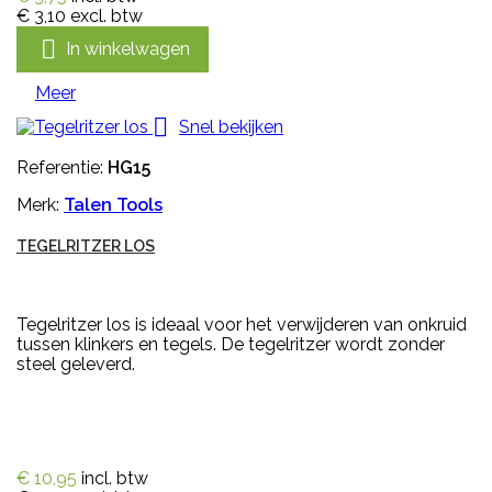
€ 3,10
excl. btw

In winkelwagen
Meer

Snel bekijken
Referentie:
HG15
Merk:
Talen Tools
TEGELRITZER LOS
Tegelritzer los is ideaal voor het verwijderen van onkruid
tussen klinkers en tegels. De tegelritzer wordt zonder
steel geleverd.
€ 10,95
incl. btw