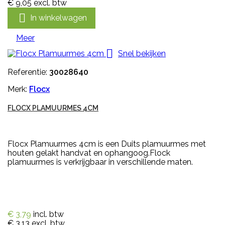
€ 9,05
excl. btw

In winkelwagen
Meer

Snel bekijken
Referentie:
30028640
Merk:
Flocx
FLOCX PLAMUURMES 4CM
Flocx Plamuurmes 4cm is een Duits plamuurmes met
houten gelakt handvat en ophangoog.Flock
plamuurmes is verkrijgbaar in verschillende maten.
€ 3,79
incl. btw
€ 3,13
excl. btw