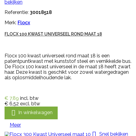
bekijken
Referentie:
30018518
Merk:
Flocx
FLOCX 100 KWAST UNIVERSEEL ROND MAAT 18
Flocx 100 kwast universeel rond maat 18 is een
patentpuntkwast met kunststof steel en vernikkelde bus.
De Flocx 100 kwast universeel in de maat 18 heeft zwart
haar. Deze kwast is geschikt voor zowel watergedragen
als oplosmiddelhoudende lak.
€ 7,89
incl. btw
€ 6,52
excl. btw

In winkelwagen
Meer

Snel bekijken