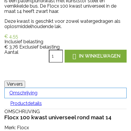
is een patentpuntkwast met kunststof steel en
vernikkelde bus. De Flocx 100 kwast universeel in de
maat 14 heeft zwart haar.
Deze kwast is geschikt voor zowel watergedragen als
oplosmiddelhoudende lak.
€ 4,55
Inclusief belasting
€ 3,76
Exclusief belasting
Aantal

IN WINKELWAGEN
Omschrijving
Productdetails
OMSCHRIJVING
Flocx 100 kwast universeel rond maat 14
Merk: Flocx