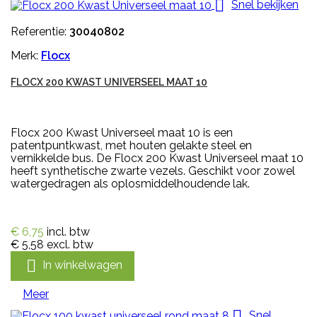

Snel bekijken
Referentie:
30040802
Merk:
Flocx
FLOCX 200 KWAST UNIVERSEEL MAAT 10
Flocx 200 Kwast Universeel maat 10 is een
patentpuntkwast, met houten gelakte steel en
vernikkelde bus. De Flocx 200 Kwast Universeel maat 10
heeft synthetische zwarte vezels. Geschikt voor zowel
watergedragen als oplosmiddelhoudende lak.
€ 6,75
incl. btw
€ 5,58
excl. btw

In winkelwagen
Meer

Snel