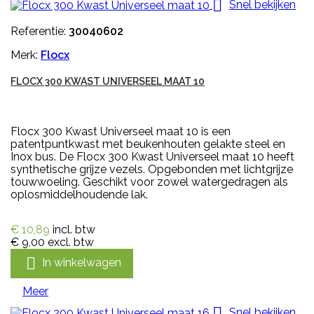

Snel bekijken
Referentie:
30040602
Merk:
Flocx
FLOCX 300 KWAST UNIVERSEEL MAAT 10
Flocx 300 Kwast Universeel maat 10 is een
patentpuntkwast met beukenhouten gelakte steel en
Inox bus. De Flocx 300 Kwast Universeel maat 10 heeft
synthetische grijze vezels. Opgebonden met lichtgrijze
touwwoeling. Geschikt voor zowel watergedragen als
oplosmiddelhoudende lak.
€ 10,89
incl. btw
€ 9,00
excl. btw

In winkelwagen
Meer

Snel bekijken