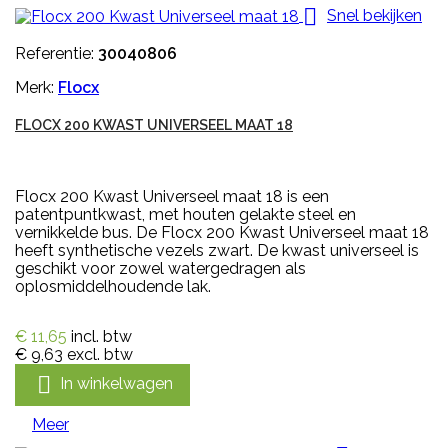

Snel bekijken
Referentie:
30040806
Merk:
Flocx
FLOCX 200 KWAST UNIVERSEEL MAAT 18
Flocx 200 Kwast Universeel maat 18 is een
patentpuntkwast, met houten gelakte steel en
vernikkelde bus. De Flocx 200 Kwast Universeel maat 18
heeft synthetische vezels zwart. De kwast universeel is
geschikt voor zowel watergedragen als
oplosmiddelhoudende lak.
€ 11,65
incl. btw
€ 9,63
excl. btw

In winkelwagen
Meer