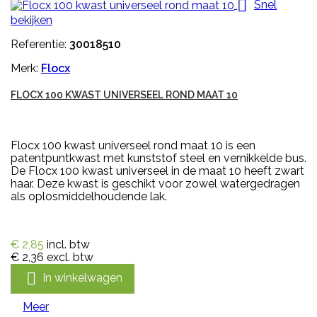

Snel
bekijken
Referentie:
30018510
Merk:
Flocx
FLOCX 100 KWAST UNIVERSEEL ROND MAAT 10
Flocx 100 kwast universeel rond maat 10 is een
patentpuntkwast met kunststof steel en vernikkelde bus.
De Flocx 100 kwast universeel in de maat 10 heeft zwart
haar. Deze kwast is geschikt voor zowel watergedragen
als oplosmiddelhoudende lak.
€ 2,85
incl. btw
€ 2,36
excl. btw

In winkelwagen
Meer