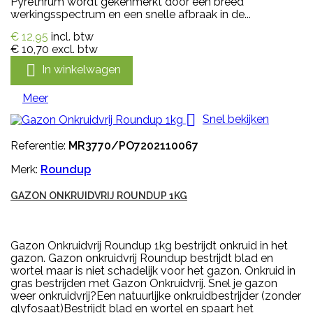
Pyrethrum wordt gekenmerkt door een breed
werkingsspectrum en een snelle afbraak in de...
€ 12,95
incl. btw
€ 10,70
excl. btw

In winkelwagen
Meer

Snel bekijken
Referentie:
MR3770/PO7202110067
Merk:
Roundup
GAZON ONKRUIDVRIJ ROUNDUP 1KG
Gazon Onkruidvrij Roundup 1kg bestrijdt onkruid in het
gazon. Gazon onkruidvrij Roundup bestrijdt blad en
wortel maar is niet schadelijk voor het gazon. Onkruid in
gras bestrijden met Gazon Onkruidvrij. Snel je gazon
weer onkruidvrij?Een natuurlijke onkruidbestrijder (zonder
glyfosaat)Bestrijdt blad en wortel en spaart het