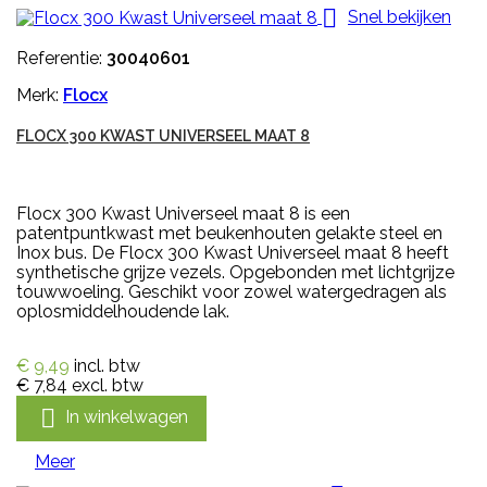

Snel bekijken
Referentie:
30040601
Merk:
Flocx
FLOCX 300 KWAST UNIVERSEEL MAAT 8
Flocx 300 Kwast Universeel maat 8 is een
patentpuntkwast met beukenhouten gelakte steel en
Inox bus. De Flocx 300 Kwast Universeel maat 8 heeft
synthetische grijze vezels. Opgebonden met lichtgrijze
touwwoeling. Geschikt voor zowel watergedragen als
oplosmiddelhoudende lak.
€ 9,49
incl. btw
€ 7,84
excl. btw

In winkelwagen
Meer