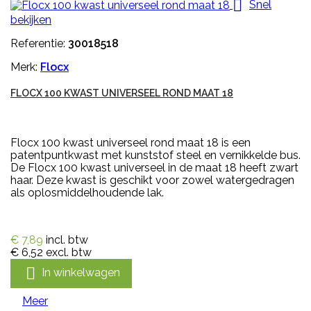

Snel
bekijken
Referentie:
30018518
Merk:
Flocx
FLOCX 100 KWAST UNIVERSEEL ROND MAAT 18
Flocx 100 kwast universeel rond maat 18 is een
patentpuntkwast met kunststof steel en vernikkelde bus.
De Flocx 100 kwast universeel in de maat 18 heeft zwart
haar. Deze kwast is geschikt voor zowel watergedragen
als oplosmiddelhoudende lak.
€ 7,89
incl. btw
€ 6,52
excl. btw

In winkelwagen
Meer