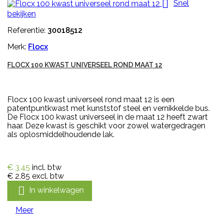

Snel
bekijken
Referentie:
30018512
Merk:
Flocx
FLOCX 100 KWAST UNIVERSEEL ROND MAAT 12
Flocx 100 kwast universeel rond maat 12 is een
patentpuntkwast met kunststof steel en vernikkelde bus.
De Flocx 100 kwast universeel in de maat 12 heeft zwart
haar. Deze kwast is geschikt voor zowel watergedragen
als oplosmiddelhoudende lak.
€ 3,45
incl. btw
€ 2,85
excl. btw

In winkelwagen
Meer