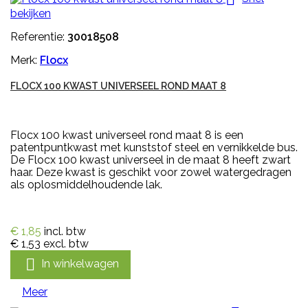
bekijken
Referentie:
30018508
Merk:
Flocx
FLOCX 100 KWAST UNIVERSEEL ROND MAAT 8
Flocx 100 kwast universeel rond maat 8 is een
patentpuntkwast met kunststof steel en vernikkelde bus.
De Flocx 100 kwast universeel in de maat 8 heeft zwart
haar. Deze kwast is geschikt voor zowel watergedragen
als oplosmiddelhoudende lak.
€ 1,85
incl. btw
€ 1,53
excl. btw

In winkelwagen
Meer