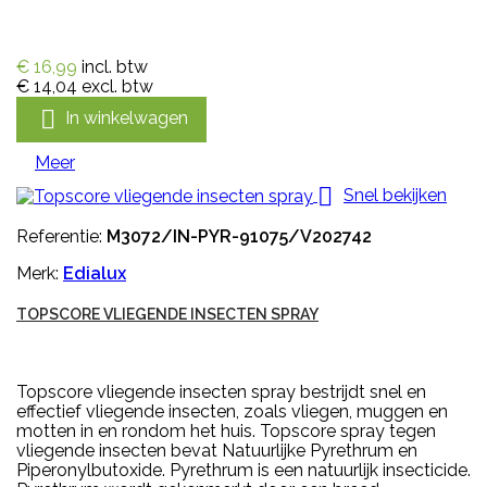
€ 16,99
incl. btw
€ 14,04
excl. btw

In winkelwagen
Meer

Snel bekijken
Referentie:
M3072/IN-PYR-91075/V202742
Merk:
Edialux
TOPSCORE VLIEGENDE INSECTEN SPRAY
Topscore vliegende insecten spray bestrijdt snel en
effectief vliegende insecten, zoals vliegen, muggen en
motten in en rondom het huis. Topscore spray tegen
vliegende insecten bevat Natuurlijke Pyrethrum en
Piperonylbutoxide. Pyrethrum is een natuurlijk insecticide.