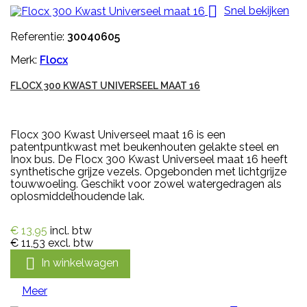

Snel bekijken
Referentie:
30040605
Merk:
Flocx
FLOCX 300 KWAST UNIVERSEEL MAAT 16
Flocx 300 Kwast Universeel maat 16 is een
patentpuntkwast met beukenhouten gelakte steel en
Inox bus. De Flocx 300 Kwast Universeel maat 16 heeft
synthetische grijze vezels. Opgebonden met lichtgrijze
touwwoeling. Geschikt voor zowel watergedragen als
oplosmiddelhoudende lak.
€ 13,95
incl. btw
€ 11,53
excl. btw

In winkelwagen
Meer