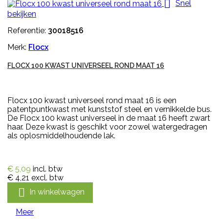

Snel
bekijken
Referentie:
30018516
Merk:
Flocx
FLOCX 100 KWAST UNIVERSEEL ROND MAAT 16
Flocx 100 kwast universeel rond maat 16 is een
patentpuntkwast met kunststof steel en vernikkelde bus.
De Flocx 100 kwast universeel in de maat 16 heeft zwart
haar. Deze kwast is geschikt voor zowel watergedragen
als oplosmiddelhoudende lak.
€ 5,09
incl. btw
€ 4,21
excl. btw

In winkelwagen
Meer