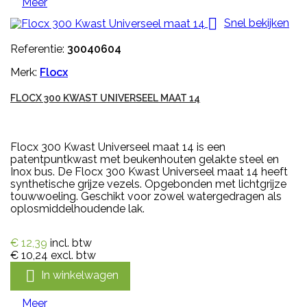
Meer

Snel bekijken
Referentie:
30040604
Merk:
Flocx
FLOCX 300 KWAST UNIVERSEEL MAAT 14
Flocx 300 Kwast Universeel maat 14 is een
patentpuntkwast met beukenhouten gelakte steel en
Inox bus. De Flocx 300 Kwast Universeel maat 14 heeft
synthetische grijze vezels. Opgebonden met lichtgrijze
touwwoeling. Geschikt voor zowel watergedragen als
oplosmiddelhoudende lak.
€ 12,39
incl. btw
€ 10,24
excl. btw

In winkelwagen
Meer