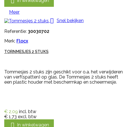

In winkelwagen
Meer

Snel bekijken
Referentie:
30030702
Merk:
Flocx
TORNMESJES 2 STUKS
Tornmesjes 2 stuks zijn geschikt voor o.a. het verwijderen
van verf(spatten) op glas. De Tornmesjes 2 stuks heeft
een plastic houder met beschermkap en scheermesje.
€ 2,09
incl. btw
€ 1,73
excl. btw

In winkelwagen