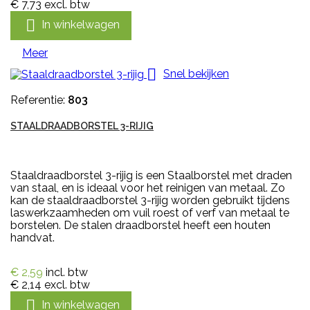
€ 7,73
excl. btw

In winkelwagen
Meer

Snel bekijken
Referentie:
803
STAALDRAADBORSTEL 3-RIJIG
Staaldraadborstel 3-rijig is een Staalborstel met draden
van staal, en is ideaal voor het reinigen van metaal. Zo
kan de staaldraadborstel 3-rijig worden gebruikt tijdens
laswerkzaamheden om vuil roest of verf van metaal te
borstelen. De stalen draadborstel heeft een houten
handvat.
€ 2,59
incl. btw
€ 2,14
excl. btw

In winkelwagen