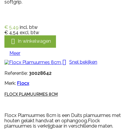
softgrip.
€ 5,49
incl. btw
€ 4,54
excl. btw

In winkelwagen
Meer

Snel bekijken
Referentie:
30028642
Merk:
Flocx
FLOCX PLAMUURMES 8CM
Flocx Plamuurmes 8cm is een Duits plamuurmes met
houten gelakt handvat en ophangoog.Flock
plamuurmes is verkrijgbaar in verschillende maten.