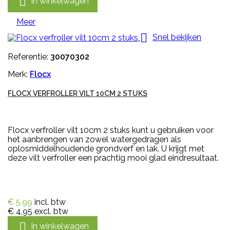

In winkelwagen
Meer

Snel bekijken
Referentie:
30070302
Merk:
Flocx
FLOCX VERFROLLER VILT 10CM 2 STUKS
Flocx verfroller vilt 10cm 2 stuks kunt u gebruiken voor
het aanbrengen van zowel watergedragen als
oplosmiddelhoudende grondverf en lak. U krijgt met
deze vilt verfroller een prachtig mooi glad eindresultaat.
€ 5,99
incl. btw
€ 4,95
excl. btw

In winkelwagen