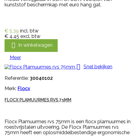
kunststof beschermkap met euro hang gat.
€ 5,39
incl. btw
€ 4,45
excl. btw

In winkelwagen
Meer

Snel bekijken
Referentie:
30040102
Merk:
Flocx
FLOCX PLAMUURMES RVS 75MM
Flocx Plamuurmes rvs 75mm is een flocx plamuurmes in
roestvrijstalen uitvoering. De Flocx Plamuurmes rvs
75mm heeft een oplosmiddelbestendige ergonomische