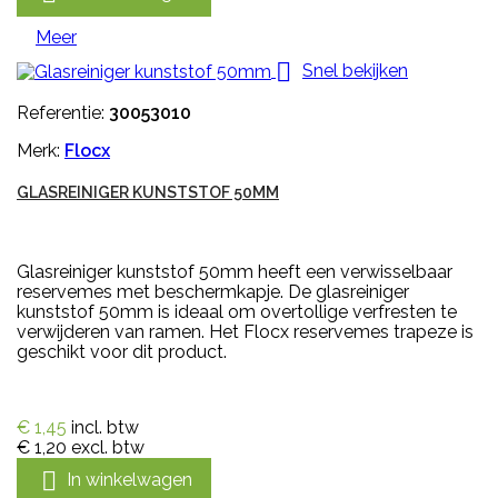
Meer

Snel bekijken
Referentie:
30053010
Merk:
Flocx
GLASREINIGER KUNSTSTOF 50MM
Glasreiniger kunststof 50mm heeft een verwisselbaar
reservemes met beschermkapje. De glasreiniger
kunststof 50mm is ideaal om overtollige verfresten te
verwijderen van ramen. Het Flocx reservemes trapeze is
geschikt voor dit product.
€ 1,45
incl. btw
€ 1,20
excl. btw

In winkelwagen