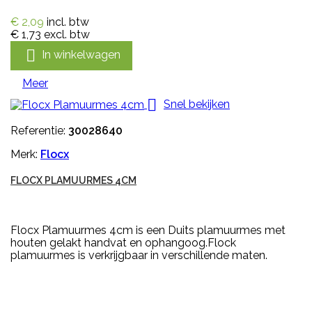
€ 2,09
incl. btw
€ 1,73
excl. btw

In winkelwagen
Meer

Snel bekijken
Referentie:
30028640
Merk:
Flocx
FLOCX PLAMUURMES 4CM
Flocx Plamuurmes 4cm is een Duits plamuurmes met
houten gelakt handvat en ophangoog.Flock
plamuurmes is verkrijgbaar in verschillende maten.