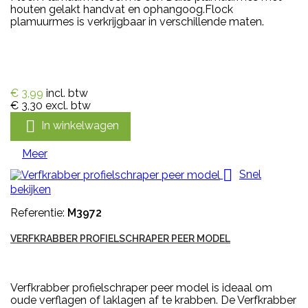
houten gelakt handvat en ophangoog.Flock
plamuurmes is verkrijgbaar in verschillende maten.
€ 3,99
incl. btw
€ 3,30
excl. btw

In winkelwagen
Meer

Snel
bekijken
Referentie:
M3972
VERFKRABBER PROFIELSCHRAPER PEER MODEL
Verfkrabber profielschraper peer model is ideaal om
oude verflagen of laklagen af te krabben. De Verfkrabber