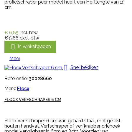
profielschraper peer model heeft een Heftlengte van 15
cm.
€ 6,85
incl. btw
€ 5,66
excl. btw

In winkelwagen
Meer

Snel bekijken
Referentie:
30028660
Merk:
Flocx
FLOCX VERFSCHRAPER 6 CM
Flocx Verfschraper 6 cm van gehard staal, met gelakt
houten handvat. Verfschraper of verfkrabber driehoek
model verkrijgbaar in 6cm en 8cm. Voorzien van