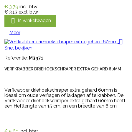
€ 3,79
incl. btw
€ 3,13
excl. btw

In winkelwagen
Meer

Snel bekijken
Referentie:
M3971
VERFKRABBER DRIEHOEKSCHRAPER EXTRA GEHARD 60MM
Verfkrabber driehoekschraper extra gehard 60mm is
ideaal om oude verflagen of laklagen af te krabben. De
Verfkrabber driehoekschraper extra gehard 60mm heeft
een Heftlengte van 15 cm, en een breedte van 6 cm.
€ 5,60
incl. btw