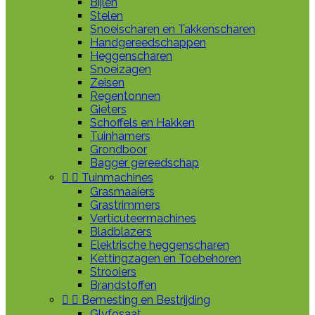
Bijlen
Stelen
Snoeischaren en Takkenscharen
Handgereedschappen
Heggenscharen
Snoeizagen
Zeisen
Regentonnen
Gieters
Schoffels en Hakken
Tuinhamers
Grondboor
Bagger gereedschap


Tuinmachines
Grasmaaiers
Grastrimmers
Verticuteermachines
Bladblazers
Elektrische heggenscharen
Kettingzagen en Toebehoren
Strooiers
Brandstoffen


Bemesting en Bestrijding
Glyfosaat