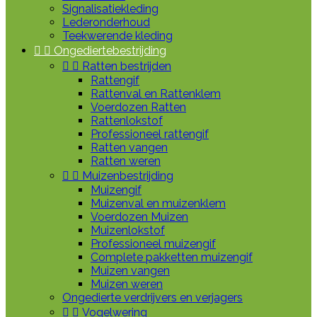
Signalisatiekleding
Lederonderhoud
Teekwerende kleding


Ongediertebestrijding


Ratten bestrijden
Rattengif
Rattenval en Rattenklem
Voerdozen Ratten
Rattenlokstof
Professioneel rattengif
Ratten vangen
Ratten weren


Muizenbestrijding
Muizengif
Muizenval en muizenklem
Voerdozen Muizen
Muizenlokstof
Professioneel muizengif
Complete pakketten muizengif
Muizen vangen
Muizen weren
Ongedierte verdrijvers en verjagers


Vogelwering