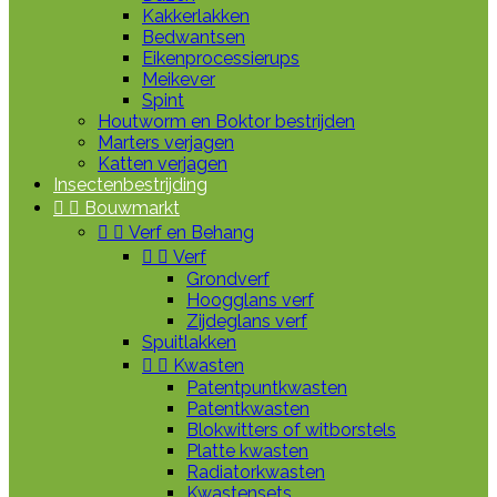
Kakkerlakken
Bedwantsen
Eikenprocessierups
Meikever
Spint
Houtworm en Boktor bestrijden
Marters verjagen
Katten verjagen
Insectenbestrijding


Bouwmarkt


Verf en Behang


Verf
Grondverf
Hoogglans verf
Zijdeglans verf
Spuitlakken


Kwasten
Patentpuntkwasten
Patentkwasten
Blokwitters of witborstels
Platte kwasten
Radiatorkwasten
Kwastensets