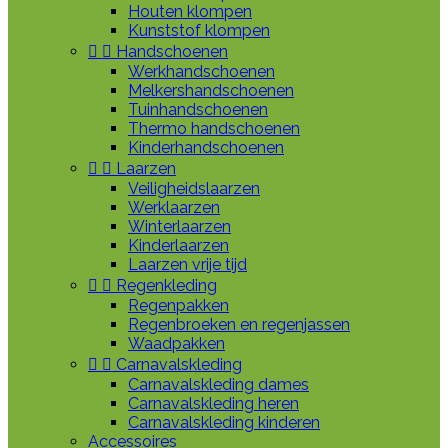
Houten klompen
Kunststof klompen


Handschoenen
Werkhandschoenen
Melkershandschoenen
Tuinhandschoenen
Thermo handschoenen
Kinderhandschoenen


Laarzen
Veiligheidslaarzen
Werklaarzen
Winterlaarzen
Kinderlaarzen
Laarzen vrije tijd


Regenkleding
Regenpakken
Regenbroeken en regenjassen
Waadpakken


Carnavalskleding
Carnavalskleding dames
Carnavalskleding heren
Carnavalskleding kinderen
Accessoires