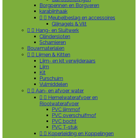
Borgpennen en Borgveren
karabijnhaak


Meubelbeslag en accessoires
Glijnagels & Vilt


Hang- en Sluitwerk
Cilindersloten
Scharnieren
Bouwmaterialen


Lijmen & Kitten
Lijm- en kit verwijderaars
Lijm
Kit
Purschuim
Vulmiddelen


Aan- en afvoer water


Hemelwaterafvoer en
Rioolwaterafvoer
PVC lijmmof
PVC overschuifmof
PVC bocht
PVC T-stuk


Koperleiding en Koppelingen