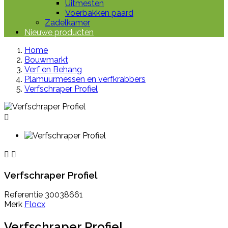
Uitmesten
Voerbakken paard
Zadelkamer
Nieuwe producten
Home
Bouwmarkt
Verf en Behang
Plamuurmessen en verfkrabbers
Verfschraper Profiel



Verfschraper Profiel
Referentie
30038661
Merk
Flocx
Verfschraper Profiel