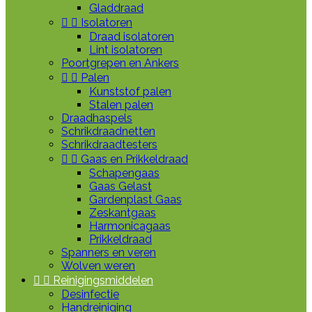
Gladdraad


Isolatoren
Draad isolatoren
Lint isolatoren
Poortgrepen en Ankers


Palen
Kunststof palen
Stalen palen
Draadhaspels
Schrikdraadnetten
Schrikdraadtesters


Gaas en Prikkeldraad
Schapengaas
Gaas Gelast
Gardenplast Gaas
Zeskantgaas
Harmonicagaas
Prikkeldraad
Spanners en veren
Wolven weren


Reinigingsmiddelen
Desinfectie
Handreiniging