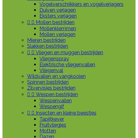
Vogelverschrikkers en vogelverjagers
Duiven verjagen
Eksters verjagen


Mollen bestrijden
Mollenklemmen
Mollen verjagen
Mieren bestrijden
Slakken bestrijden


Vliegen en muggen bestrijden
Vliegenspray
Elektrische vliegenvallen
Vliegenval
Wildvallen en vangkooien
Spinnen bestrijden
Zilvervisjes bestrijden


Wespen bestrijden
Wespenvallen
Wespengif


Insecten en kleine beestjes
Tapijtkever
Fruitvliegjes
Motten
Dazen