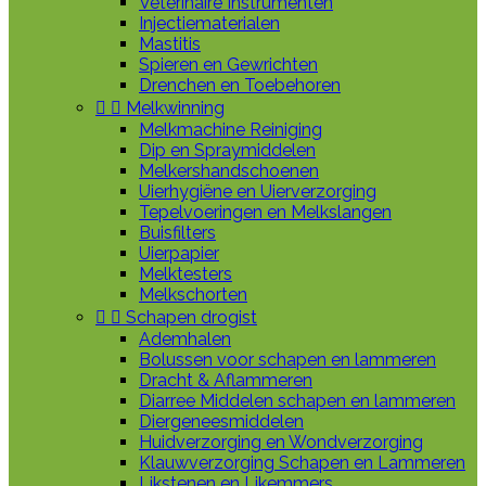
Veterinaire Instrumenten
Injectiematerialen
Mastitis
Spieren en Gewrichten
Drenchen en Toebehoren


Melkwinning
Melkmachine Reiniging
Dip en Spraymiddelen
Melkershandschoenen
Uierhygiëne en Uierverzorging
Tepelvoeringen en Melkslangen
Buisfilters
Uierpapier
Melktesters
Melkschorten


Schapen drogist
Ademhalen
Bolussen voor schapen en lammeren
Dracht & Aflammeren
Diarree Middelen schapen en lammeren
Diergeneesmiddelen
Huidverzorging en Wondverzorging
Klauwverzorging Schapen en Lammeren
Likstenen en Likemmers