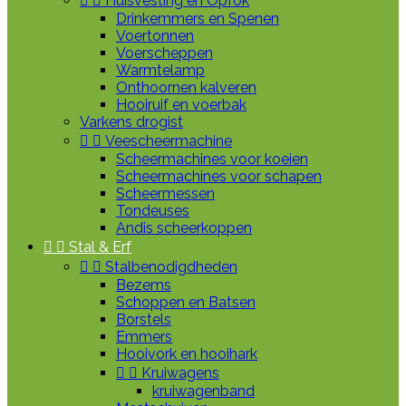


Huisvesting en Opfok
Drinkemmers en Spenen
Voertonnen
Voerscheppen
Warmtelamp
Onthoornen kalveren
Hooiruif en voerbak
Varkens drogist


Veescheermachine
Scheermachines voor koeien
Scheermachines voor schapen
Scheermessen
Tondeuses
Andis scheerkoppen


Stal & Erf


Stalbenodigdheden
Bezems
Schoppen en Batsen
Borstels
Emmers
Hooivork en hooihark


Kruiwagens
kruiwagenband