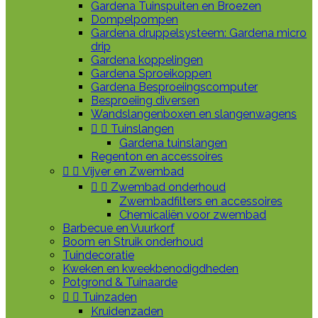
Gardena Tuinspuiten en Broezen
Dompelpompen
Gardena druppelsysteem: Gardena micro
drip
Gardena koppelingen
Gardena Sproeikoppen
Gardena Besproeiingscomputer
Besproeiing diversen
Wandslangenboxen en slangenwagens


Tuinslangen
Gardena tuinslangen
Regenton en accessoires


Vijver en Zwembad


Zwembad onderhoud
Zwembadfilters en accessoires
Chemicaliën voor zwembad
Barbecue en Vuurkorf
Boom en Struik onderhoud
Tuindecoratie
Kweken en kweekbenodigdheden
Potgrond & Tuinaarde


Tuinzaden
Kruidenzaden