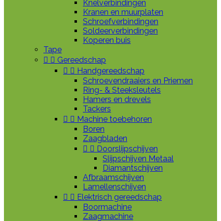
Knelverbindingen
Kranen en muurplaten
Schroefverbindingen
Soldeerverbindingen
Koperen buis
Tape


Gereedschap


Handgereedschap
Schroevendraaiers en Priemen
Ring- & Steeksleutels
Hamers en drevels
Tackers


Machine toebehoren
Boren
Zaagbladen


Doorslijpschijven
Slijpschijven Metaal
Diamantschijven
Afbraamschijven
Lamellenschijven


Elektrisch gereedschap
Boormachine
Zaagmachine