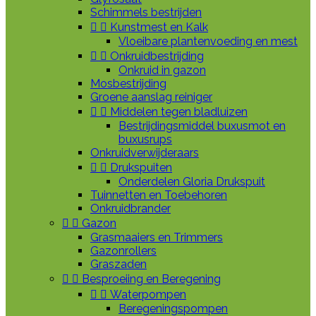
Schimmels bestrijden


Kunstmest en Kalk
Vloeibare plantenvoeding en mest


Onkruidbestrijding
Onkruid in gazon
Mosbestrijding
Groene aanslag reiniger


Middelen tegen bladluizen
Bestrijdingsmiddel buxusmot en
buxusrups
Onkruidverwijderaars


Drukspuiten
Onderdelen Gloria Drukspuit
Tuinnetten en Toebehoren
Onkruidbrander


Gazon
Grasmaaiers en Trimmers
Gazonrollers
Graszaden


Besproeiing en Beregening


Waterpompen
Beregeningspompen