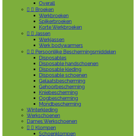
Overall


Broeken
Werkbroeken
Spijkerbroeken
Korte Werkbroeken


Jassen
Werkjassen
Werk bodywarmers


Persoonlijke Beschermingsmiddelen
Disposables
Disposable handschoenen
Disposable kleding
Disposable schoenen
Gelaatsbescherming
Gehoorbescherming
Kniebescherming
Oogbescherming
Mondbescherming
Winterkleding
Werkschoenen
Dames Werkschoenen


Klompen
Schoenklompen