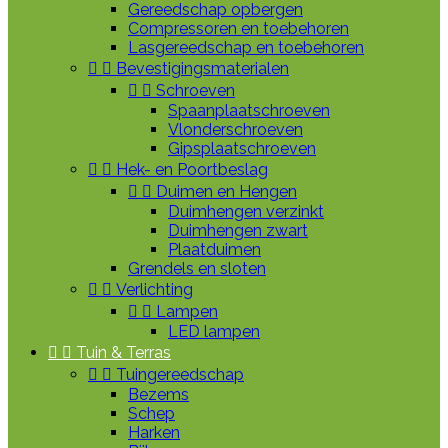
Gereedschap opbergen
Compressoren en toebehoren
Lasgereedschap en toebehoren


Bevestigingsmaterialen


Schroeven
Spaanplaatschroeven
Vlonderschroeven
Gipsplaatschroeven


Hek- en Poortbeslag


Duimen en Hengen
Duimhengen verzinkt
Duimhengen zwart
Plaatduimen
Grendels en sloten


Verlichting


Lampen
LED lampen


Tuin & Terras


Tuingereedschap
Bezems
Schep
Harken