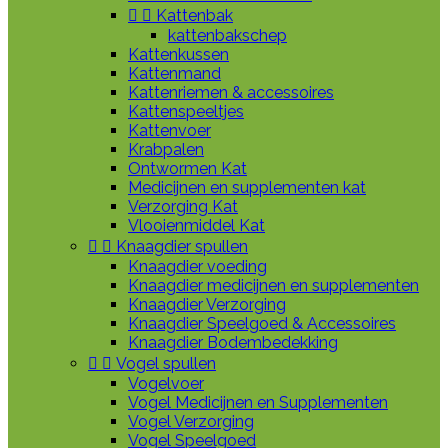


Kattenbak
kattenbakschep
Kattenkussen
Kattenmand
Kattenriemen & accessoires
Kattenspeeltjes
Kattenvoer
Krabpalen
Ontwormen Kat
Medicijnen en supplementen kat
Verzorging Kat
Vlooienmiddel Kat


Knaagdier spullen
Knaagdier voeding
Knaagdier medicijnen en supplementen
Knaagdier Verzorging
Knaagdier Speelgoed & Accessoires
Knaagdier Bodembedekking


Vogel spullen
Vogelvoer
Vogel Medicijnen en Supplementen
Vogel Verzorging
Vogel Speelgoed