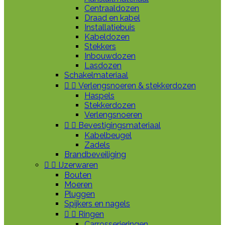
Centraaldozen
Draad en kabel
Installatiebuis
Kabeldozen
Stekkers
Inbouwdozen
Lasdozen
Schakelmateriaal


Verlengsnoeren & stekkerdozen
Haspels
Stekkerdozen
Verlengsnoeren


Bevestigingsmateriaal
Kabelbeugel
Zadels
Brandbeveiliging


IJzerwaren
Bouten
Moeren
Pluggen
Spijkers en nagels


Ringen
Carrosserieringen