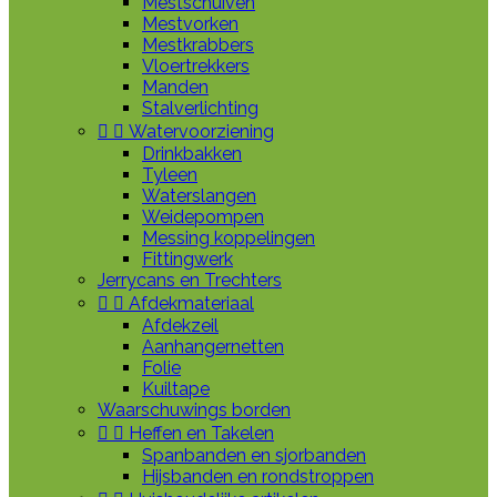
Mestschuiven
Mestvorken
Mestkrabbers
Vloertrekkers
Manden
Stalverlichting


Watervoorziening
Drinkbakken
Tyleen
Waterslangen
Weidepompen
Messing koppelingen
Fittingwerk
Jerrycans en Trechters


Afdekmateriaal
Afdekzeil
Aanhangernetten
Folie
Kuiltape
Waarschuwings borden


Heffen en Takelen
Spanbanden en sjorbanden
Hijsbanden en rondstroppen