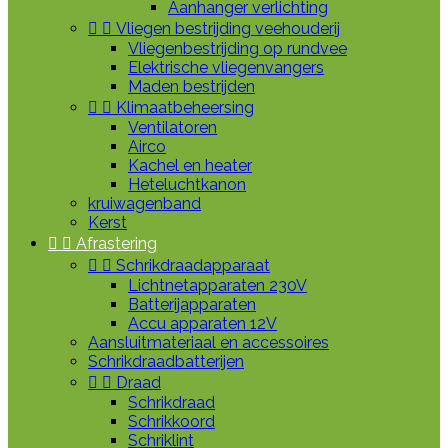
Aanhanger verlichting


Vliegen bestrijding veehouderij
Vliegenbestrijding op rundvee
Elektrische vliegenvangers
Maden bestrijden


Klimaatbeheersing
Ventilatoren
Airco
Kachel en heater
Heteluchtkanon
kruiwagenband
Kerst


Afrastering


Schrikdraadapparaat
Lichtnetapparaten 230V
Batterijapparaten
Accu apparaten 12V
Aansluitmateriaal en accessoires
Schrikdraadbatterijen


Draad
Schrikdraad
Schrikkoord
Schriklint