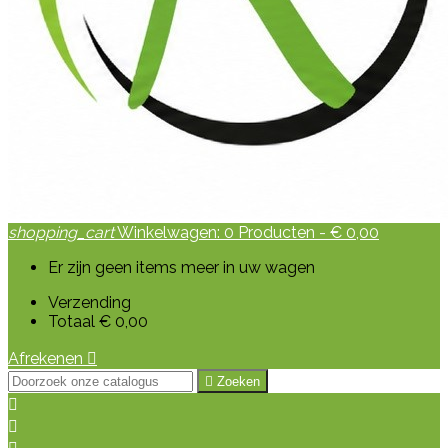
shopping_cart
Winkelwagen:
0
Producten - € 0,00
Er zijn geen items meer in uw wagen
Verzending
Totaal
€ 0,00
Afrekenen


Zoeken

