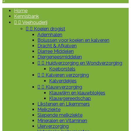

Home
Kennisbank


Veehouderij


Koeien drogist
Ademhalen
Bolussen voor koeien en kalveren
Dracht & Afkalven
Diarree Middelen
Diergeneesmiddelen


Huidverzorging en Wondverzorging
Koeborstels


Kalveren verzorging
Kalverdekjes


Klauwverzorging
Klauwlijm en klauwblokjes
Klauwgereedschap
Likstenen en Likemmers
Melkziekte
Slepende melkziekte
Mineralen en Vitaminen
Uierverzorging