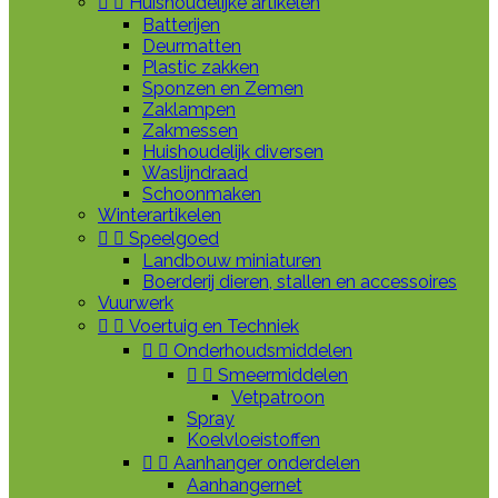


Huishoudelijke artikelen
Batterijen
Deurmatten
Plastic zakken
Sponzen en Zemen
Zaklampen
Zakmessen
Huishoudelijk diversen
Waslijndraad
Schoonmaken
Winterartikelen


Speelgoed
Landbouw miniaturen
Boerderij dieren, stallen en accessoires
Vuurwerk


Voertuig en Techniek


Onderhoudsmiddelen


Smeermiddelen
Vetpatroon
Spray
Koelvloeistoffen


Aanhanger onderdelen
Aanhangernet