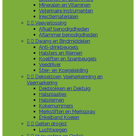
Mineralen en Vitaminen
Veterinaire instrumenten
Injectiematerialen


Veeverlossing
Afkalf benodigdheden
Aflammer benodigdheden


Dwang en Bindmiddelen
Anti-drinkbeugels
Halsters en Riemen
Koeliften en Spanbeugels
Veedrijver
Stier- en Koegeleiding


Dekseizoen, Veeherkenning en
Veemarkering
Dekblokken en Dektuig
Halsplaatjes
Halsriemen
Kokernummers
Merkstiften en Merkspray
Enkelband Koeien


Geiten drogist
Luchtwegen