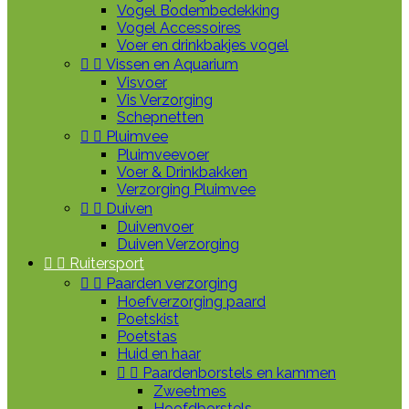
Vogel Bodembedekking
Vogel Accessoires
Voer en drinkbakjes vogel


Vissen en Aquarium
Visvoer
Vis Verzorging
Schepnetten


Pluimvee
Pluimveevoer
Voer & Drinkbakken
Verzorging Pluimvee


Duiven
Duivenvoer
Duiven Verzorging


Ruitersport


Paarden verzorging
Hoefverzorging paard
Poetskist
Poetstas
Huid en haar


Paardenborstels en kammen
Zweetmes
Hoofdborstels