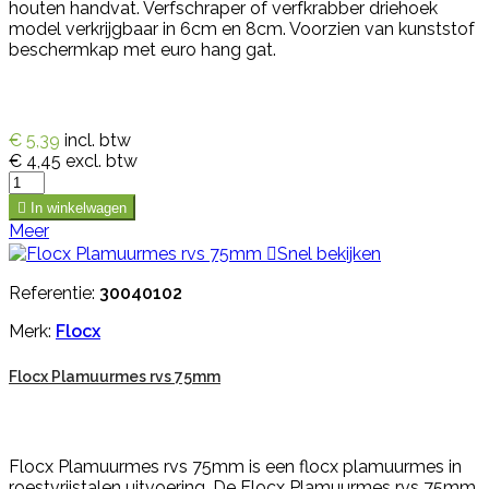
houten handvat. Verfschraper of verfkrabber driehoek
model verkrijgbaar in 6cm en 8cm. Voorzien van kunststof
beschermkap met euro hang gat.
€ 5,39
incl. btw
€ 4,45
excl. btw

In winkelwagen
Meer

Snel bekijken
Referentie:
30040102
Merk:
Flocx
Flocx Plamuurmes rvs 75mm
Flocx Plamuurmes rvs 75mm is een flocx plamuurmes in
roestvrijstalen uitvoering. De Flocx Plamuurmes rvs 75mm