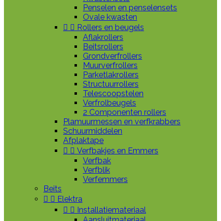
Penselen en penselensets
Ovale kwasten


Rollers en beugels
Aflakrollers
Beitsrollers
Grondverfrollers
Muurverfrollers
Parketlakrollers
Structuurrollers
Telescoopstelen
Verfrolbeugels
2 Componenten rollers
Plamuurmessen en verfkrabbers
Schuurmiddelen
Afplaktape


Verfbakjes en Emmers
Verfbak
Verfblik
Verfemmers
Beits


Elektra


Installatiemateriaal
Aansluitmateriaal