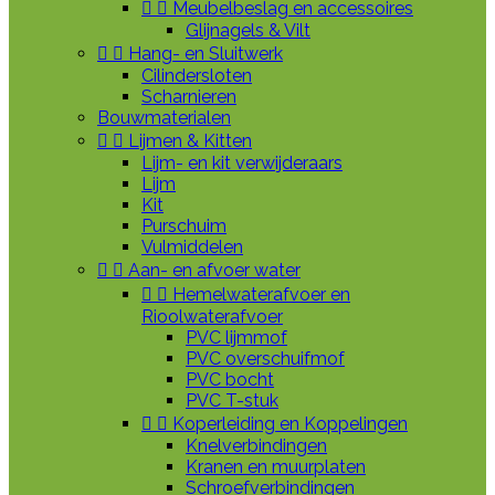


Meubelbeslag en accessoires
Glijnagels & Vilt


Hang- en Sluitwerk
Cilindersloten
Scharnieren
Bouwmaterialen


Lijmen & Kitten
Lijm- en kit verwijderaars
Lijm
Kit
Purschuim
Vulmiddelen


Aan- en afvoer water


Hemelwaterafvoer en
Rioolwaterafvoer
PVC lijmmof
PVC overschuifmof
PVC bocht
PVC T-stuk


Koperleiding en Koppelingen
Knelverbindingen
Kranen en muurplaten
Schroefverbindingen