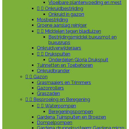
Vloeibare plantenvoeding en mest


Onkruidbestrijding
Onkruid in gazon
Mosbestrijding
Groene aanslag reiniger


Middelen tegen bladluizen
Bestrijdingsmiddel buxusmot en
buxusrups
Onkruidverwijderaars


Drukspuiten
Onderdelen Gloria Drukspuit
Tuinnetten en Toebehoren
Onkruidbrander


Gazon
Grasmaaiers en Trimmers
Gazonrollers
Graszaden


Besproeiing en Beregening


Waterpompen
Beregeningspompen
Gardena Tuinspuiten en Broezen
Dompelpompen
Gardena druppelsysteem: Gardena micro