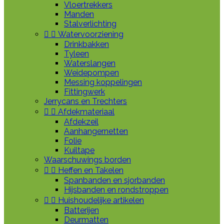
Vloertrekkers
Manden
Stalverlichting


Watervoorziening
Drinkbakken
Tyleen
Waterslangen
Weidepompen
Messing koppelingen
Fittingwerk
Jerrycans en Trechters


Afdekmateriaal
Afdekzeil
Aanhangernetten
Folie
Kuiltape
Waarschuwings borden


Heffen en Takelen
Spanbanden en sjorbanden
Hijsbanden en rondstroppen


Huishoudelijke artikelen
Batterijen
Deurmatten