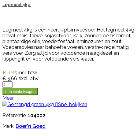
Legmeel 4kg
Legmeel 4kg is een heerlijk pluimveevoer. Het legmeel 4kg
bevat mais, tarwe, sojaschroot, kalk, zonnebloemschroot,
plantaardige olie, voederfosfaat, aminozuren en zout.
Voederadvies:naar behoefte voeren. verstrek regelmatig
vers voer. Zorg altijd voor voldoende maagkiezel en
kippengrit en voor voldoende vers water.
€ 6,85
incl. btw
€ 5,66
excl. btw

In winkelwagen
Meer

Snel bekijken
Referentie:
104002
Merk:
Boer'n Goed