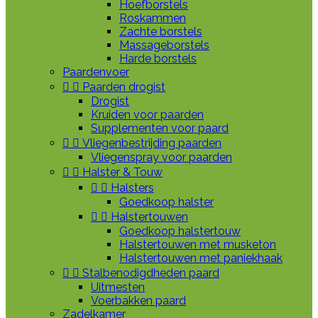
Hoefborstels
Roskammen
Zachte borstels
Massageborstels
Harde borstels
Paardenvoer


Paarden drogist
Drogist
Kruiden voor paarden
Supplementen voor paard


Vliegenbestrijding paarden
Vliegenspray voor paarden


Halster & Touw


Halsters
Goedkoop halster


Halstertouwen
Goedkoop halstertouw
Halstertouwen met musketon
Halstertouwen met paniekhaak


Stalbenodigdheden paard
Uitmesten
Voerbakken paard
Zadelkamer