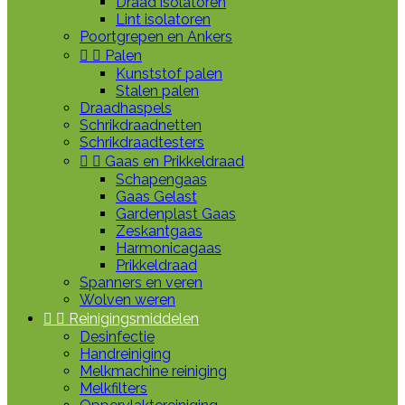
Draad isolatoren
Lint isolatoren
Poortgrepen en Ankers


Palen
Kunststof palen
Stalen palen
Draadhaspels
Schrikdraadnetten
Schrikdraadtesters


Gaas en Prikkeldraad
Schapengaas
Gaas Gelast
Gardenplast Gaas
Zeskantgaas
Harmonicagaas
Prikkeldraad
Spanners en veren
Wolven weren


Reinigingsmiddelen
Desinfectie
Handreiniging
Melkmachine reiniging
Melkfilters