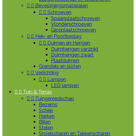


Bevestigingsmaterialen


Schroeven
Spaanplaatschroeven
Vlonderschroeven
Gipsplaatschroeven


Hek- en Poortbeslag


Duimen en Hengen
Duimhengen verzinkt
Duimhengen zwart
Plaatduimen
Grendels en sloten


Verlichting


Lampen
LED lampen


Tuin & Terras


Tuingereedschap
Bezems
Schep
Harken
Bijlen
Stelen
Snoeischaren en Takkenscharen