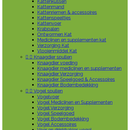
Kattenkussen
Kattenmand
Kattenriemen & accessoires
Kattenspeeltjes
Kattenvoer
Krabpalen
Ontwormen Kat
Medicijnen en supplementen kat
Verzorging Kat
Vlooienmiddel Kat


Knaagdier spullen
Knaagdier voeding
Knaagdier medicijnen en supplementen
Knaagdier Verzorging
Knaagdier Speelgoed & Accessoires
Knaagdier Bodembedekking


Vogel spullen
Vogelvoer
Vogel Medicijnen en Supplementen
Vogel Verzorging
Vogel Speelgoed
Vogel Bodembedekking
Vogel Accessoires
Voer en drinkbakjes vogel