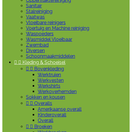
Oppervlaktereiniging
Sanitair
Stalreiniging
Vaatwas
Vloeibare reinigers
Voertuig en Machine reiniging
Waspoeders
Wasmiddel Vloeibaar
Zwembad
Diversen
Schoonmaakmiddelen


Kleding & Schoeisel


Bovenkleding
Werktruien
Werkvesten
Werkshirts
Werkoverhemden
Sokken en kousen


Overalls
Amerikaanse overall
Kinderoverall
Overall


Broeken