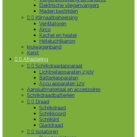
Elektrische vliegenvangers
Maden bestrijden


Klimaatbeheersing
Ventilatoren
Airco
Kachel en heater
Heteluchtkanon
kruiwagenband
Kerst


Afrastering


Schrikdraadapparaat
Lichtnetapparaten 230V
Batterijapparaten
Accu apparaten 12V
Aansluitmateriaal en accessoires
Schrikdraadbatterijen


Draad
Schrikdraad
Schrikkoord
Schriklint
Gladdraad


Isolatoren