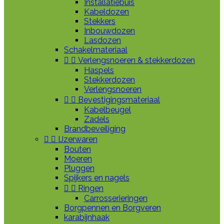
Installatiebuis
Kabeldozen
Stekkers
Inbouwdozen
Lasdozen
Schakelmateriaal


Verlengsnoeren & stekkerdozen
Haspels
Stekkerdozen
Verlengsnoeren


Bevestigingsmateriaal
Kabelbeugel
Zadels
Brandbeveiliging


IJzerwaren
Bouten
Moeren
Pluggen
Spijkers en nagels


Ringen
Carrosserieringen
Borgpennen en Borgveren
karabijnhaak