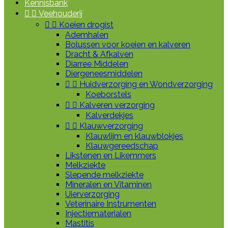
Kennisbank


Veehouderij


Koeien drogist
Ademhalen
Bolussen voor koeien en kalveren
Dracht & Afkalven
Diarree Middelen
Diergeneesmiddelen


Huidverzorging en Wondverzorging
Koeborstels


Kalveren verzorging
Kalverdekjes


Klauwverzorging
Klauwlijm en klauwblokjes
Klauwgereedschap
Likstenen en Likemmers
Melkziekte
Slepende melkziekte
Mineralen en Vitaminen
Uierverzorging
Veterinaire Instrumenten
Injectiematerialen
Mastitis