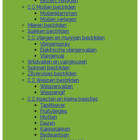
Eksters verjagen


Mollen bestrijden
Mollenklemmen
Mollen verjagen
Mieren bestrijden
Slakken bestrijden


Vliegen en muggen bestrijden
Vliegenspray
Elektrische vliegenvallen
Vliegenval
Wildvallen en vangkooien
Spinnen bestrijden
Zilvervisjes bestrijden


Wespen bestrijden
Wespenvallen
Wespengif


Insecten en kleine beestjes
Tapijtkever
Fruitvliegjes
Motten
Dazen
Kakkerlakken
Bedwantsen