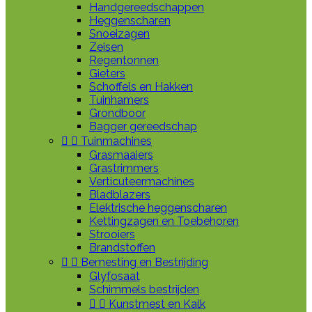
Handgereedschappen
Heggenscharen
Snoeizagen
Zeisen
Regentonnen
Gieters
Schoffels en Hakken
Tuinhamers
Grondboor
Bagger gereedschap


Tuinmachines
Grasmaaiers
Grastrimmers
Verticuteermachines
Bladblazers
Elektrische heggenscharen
Kettingzagen en Toebehoren
Strooiers
Brandstoffen


Bemesting en Bestrijding
Glyfosaat
Schimmels bestrijden


Kunstmest en Kalk