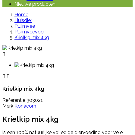
Nieuwe producten
Home
Huisdier
Pluimvee
Pluimveevoer
Krielkip mix 4kg



Krielkip mix 4kg
Referentie
303021
Merk
Konacorn
Krielkip mix 4kg
is een 100% natuurlijke volledige diervoeding voor vele