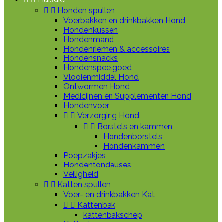


Honden spullen
Voerbakken en drinkbakken Hond
Hondenkussen
Hondenmand
Hondenriemen & accessoires
Hondensnacks
Hondenspeelgoed
Vlooienmiddel Hond
Ontwormen Hond
Medicijnen en Supplementen Hond
Hondenvoer


Verzorging Hond


Borstels en kammen
Hondenborstels
Hondenkammen
Poepzakjes
Hondentondeuses
Veiligheid


Katten spullen
Voer- en drinkbakken Kat


Kattenbak
kattenbakschep