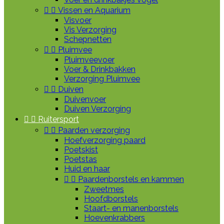


Vissen en Aquarium
Visvoer
Vis Verzorging
Schepnetten


Pluimvee
Pluimveevoer
Voer & Drinkbakken
Verzorging Pluimvee


Duiven
Duivenvoer
Duiven Verzorging


Ruitersport


Paarden verzorging
Hoefverzorging paard
Poetskist
Poetstas
Huid en haar


Paardenborstels en kammen
Zweetmes
Hoofdborstels
Staart- en manenborstels
Hoevenkrabbers