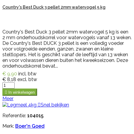
Country's Best Duck 3 pellet 2mm watervogel 5 kg
Country's Best Duck 3 pellet 2mm watervogel 5 kg is een
2 mm onderhoudskorrel voor watervogels vanaf 13 weken.
De Country's Best DUCK 3 pellet is een volledig voeder
voor volgroeide eenden, ganzen, zwanen en kleine
steltlopers. Het is geschikt vanaf de leeftijd van 13 weken
en voor volwassen dieren buiten het kweekseizoen. Deze
onderhoudskorrel bevat...
€ 9,90
incl. btw
€ 8,18
excl. btw

In winkelwagen
Meer

Snel bekijken
Referentie:
104015
Merk:
Boer'n Goed