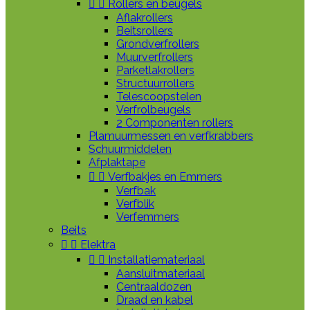


Rollers en beugels
Aflakrollers
Beitsrollers
Grondverfrollers
Muurverfrollers
Parketlakrollers
Structuurrollers
Telescoopstelen
Verfrolbeugels
2 Componenten rollers
Plamuurmessen en verfkrabbers
Schuurmiddelen
Afplaktape


Verfbakjes en Emmers
Verfbak
Verfblik
Verfemmers
Beits


Elektra


Installatiemateriaal
Aansluitmateriaal
Centraaldozen
Draad en kabel