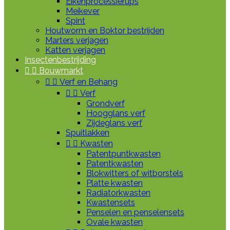
Eikenprocessierups
Meikever
Spint
Houtworm en Boktor bestrijden
Marters verjagen
Katten verjagen
Insectenbestrijding


Bouwmarkt


Verf en Behang


Verf
Grondverf
Hoogglans verf
Zijdeglans verf
Spuitlakken


Kwasten
Patentpuntkwasten
Patentkwasten
Blokwitters of witborstels
Platte kwasten
Radiatorkwasten
Kwastensets
Penselen en penselensets
Ovale kwasten