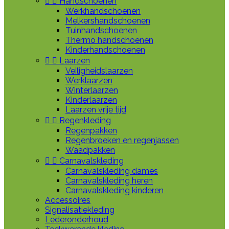


Handschoenen
Werkhandschoenen
Melkershandschoenen
Tuinhandschoenen
Thermo handschoenen
Kinderhandschoenen


Laarzen
Veiligheidslaarzen
Werklaarzen
Winterlaarzen
Kinderlaarzen
Laarzen vrije tijd


Regenkleding
Regenpakken
Regenbroeken en regenjassen
Waadpakken


Carnavalskleding
Carnavalskleding dames
Carnavalskleding heren
Carnavalskleding kinderen
Accessoires
Signalisatiekleding
Lederonderhoud