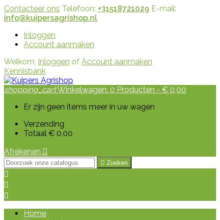
Contacteer ons
Telefoon:
+31518721029
E-mail:
info@kuipersagrishop.nl
Inloggen
Account aanmaken
Welkom,
Inloggen
of
Account aanmaken
Kennisbank
shopping_cart
Winkelwagen:
0
Producten - € 0,00
Er zijn geen items meer in uw wagen
Verzending
Totaal
€ 0,00
Afrekenen


Zoeken



Home