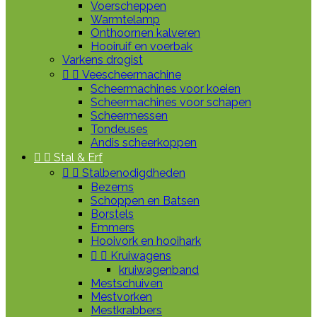
Voerscheppen
Warmtelamp
Onthoornen kalveren
Hooiruif en voerbak
Varkens drogist


Veescheermachine
Scheermachines voor koeien
Scheermachines voor schapen
Scheermessen
Tondeuses
Andis scheerkoppen


Stal & Erf


Stalbenodigdheden
Bezems
Schoppen en Batsen
Borstels
Emmers
Hooivork en hooihark


Kruiwagens
kruiwagenband
Mestschuiven
Mestvorken
Mestkrabbers