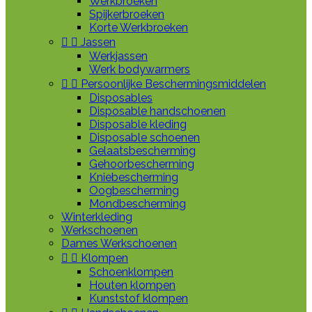
Werkbroeken
Spijkerbroeken
Korte Werkbroeken


Jassen
Werkjassen
Werk bodywarmers


Persoonlijke Beschermingsmiddelen
Disposables
Disposable handschoenen
Disposable kleding
Disposable schoenen
Gelaatsbescherming
Gehoorbescherming
Kniebescherming
Oogbescherming
Mondbescherming
Winterkleding
Werkschoenen
Dames Werkschoenen


Klompen
Schoenklompen
Houten klompen
Kunststof klompen