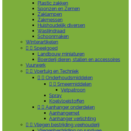
Plastic zakken
Sponzen en Zemen
Zaklampen
Zakmessen
Huishoudelijk diversen
Waslijndraad
Schoonmaken
Winterartikelen


Speelgoed
Landbouw miniaturen
Boerderij dieren, stallen en accessoires
Vuurwerk


Voertuig en Techniek


Onderhoudsmiddelen


Smeermiddelen
Vetpatroon
Spray
Koelvloeistoffen


Aanhanger onderdelen
Aanhangernet
Aanhanger verlichting


Vliegen bestrijding veehouderij
Vliegenbestrijding op rundvee