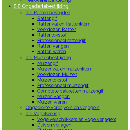
Teekwerende kleding


Ongediertebestrijding


Ratten bestrijden
Rattengif
Rattenval en Rattenklem
Voerdozen Ratten
Rattenlokstof
Professioneel rattengif
Ratten vangen
Ratten weren


Muizenbestrijding
Muizengif
Muizenval en muizenklem
Voerdozen Muizen
Muizenlokstof
Professioneel muizengif
Complete pakketten muizengif
Muizen vangen
Muizen weren
Ongedierte verdrijvers en verjagers


Vogelwering
Vogelverschrikkers en vogelverjagers
Duiven verjagen