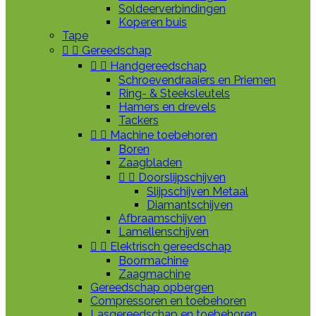
Soldeerverbindingen
Koperen buis
Tape


Gereedschap


Handgereedschap
Schroevendraaiers en Priemen
Ring- & Steeksleutels
Hamers en drevels
Tackers


Machine toebehoren
Boren
Zaagbladen


Doorslijpschijven
Slijpschijven Metaal
Diamantschijven
Afbraamschijven
Lamellenschijven


Elektrisch gereedschap
Boormachine
Zaagmachine
Gereedschap opbergen
Compressoren en toebehoren
Lasgereedschap en toebehoren