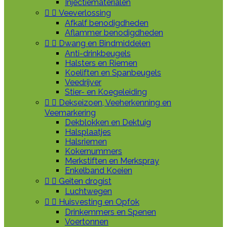
Injectiematerialen


Veeverlossing
Afkalf benodigdheden
Aflammer benodigdheden


Dwang en Bindmiddelen
Anti-drinkbeugels
Halsters en Riemen
Koeliften en Spanbeugels
Veedrijver
Stier- en Koegeleiding


Dekseizoen, Veeherkenning en
Veemarkering
Dekblokken en Dektuig
Halsplaatjes
Halsriemen
Kokernummers
Merkstiften en Merkspray
Enkelband Koeien


Geiten drogist
Luchtwegen


Huisvesting en Opfok
Drinkemmers en Spenen
Voertonnen