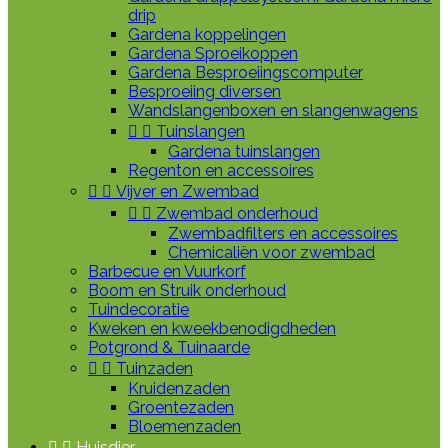
drip
Gardena koppelingen
Gardena Sproeikoppen
Gardena Besproeiingscomputer
Besproeiing diversen
Wandslangenboxen en slangenwagens


Tuinslangen
Gardena tuinslangen
Regenton en accessoires


Vijver en Zwembad


Zwembad onderhoud
Zwembadfilters en accessoires
Chemicaliën voor zwembad
Barbecue en Vuurkorf
Boom en Struik onderhoud
Tuindecoratie
Kweken en kweekbenodigdheden
Potgrond & Tuinaarde


Tuinzaden
Kruidenzaden
Groentezaden
Bloemenzaden


Huisdier