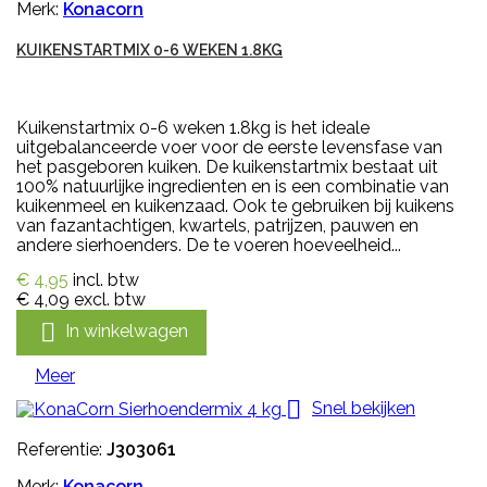
Merk:
Konacorn
KUIKENSTARTMIX 0-6 WEKEN 1.8KG
Kuikenstartmix 0-6 weken 1.8kg is het ideale
uitgebalanceerde voer voor de eerste levensfase van
het pasgeboren kuiken. De kuikenstartmix bestaat uit
100% natuurlijke ingredienten en is een combinatie van
kuikenmeel en kuikenzaad. Ook te gebruiken bij kuikens
van fazantachtigen, kwartels, patrijzen, pauwen en
andere sierhoenders. De te voeren hoeveelheid...
€ 4,95
incl. btw
€ 4,09
excl. btw

In winkelwagen
Meer

Snel bekijken
Referentie:
J303061
Merk:
Konacorn