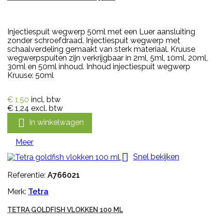
Injectiespuit wegwerp 50ml met een Luer aansluiting
zonder schroefdraad. Injectiespuit wegwerp met
schaalverdeling gemaakt van sterk materiaal. Kruuse
wegwerpspuiten zijn verkrijgbaar in 2ml, 5ml, 10ml, 20ml,
30ml en 50ml inhoud. Inhoud injectiespuit wegwerp
Kruuse: 50ml
€ 1,50
incl. btw
€ 1,24
excl. btw

In winkelwagen
Meer

Snel bekijken
Referentie:
A766021
Merk:
Tetra
TETRA GOLDFISH VLOKKEN 100 ML