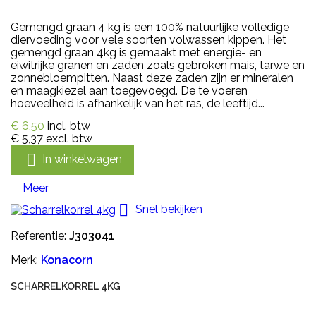
Gemengd graan 4 kg is een 100% natuurlijke volledige
diervoeding voor vele soorten volwassen kippen. Het
gemengd graan 4kg is gemaakt met energie- en
eiwitrijke granen en zaden zoals gebroken mais, tarwe en
zonnebloempitten. Naast deze zaden zijn er mineralen
en maagkiezel aan toegevoegd. De te voeren
hoeveelheid is afhankelijk van het ras, de leeftijd...
€ 6,50
incl. btw
€ 5,37
excl. btw

In winkelwagen
Meer

Snel bekijken
Referentie:
J303041
Merk:
Konacorn
SCHARRELKORREL 4KG