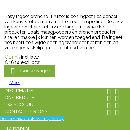
Easy ingeef drencher 1,2 liter is een ingeef fles geheel
van kunststof gemaakt met een wijde opening. De easy
ingeef drencher heeft 12 cm lange tuit waardoor
producten zoals maagpoeders en drench producten
snel en makkelijk kunnen worden toegediend. De ingeef
fles heeft een wijde opening waardoor het reinigen en
vullen gemakkelijk gaat. De inhoud van de...
€ 21,95
incl. btw
€ 18,14
excl. btw

In winkelwagen
Meer
INFORMATIE


ONS BEDRIJF


UW ACCOUNT


CONTACTEER ONS


Beheer uw cookies en privacy
Nieuwsbrief