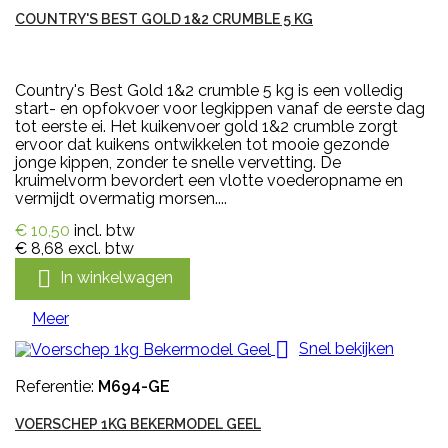
COUNTRY'S BEST GOLD 1&2 CRUMBLE 5 KG
Country's Best Gold 1&2 crumble 5 kg is een volledig
start- en opfokvoer voor legkippen vanaf de eerste dag
tot eerste ei. Het kuikenvoer gold 1&2 crumble zorgt
ervoor dat kuikens ontwikkelen tot mooie gezonde
jonge kippen, zonder te snelle vervetting. De
kruimelvorm bevordert een vlotte voederopname en
vermijdt overmatig morsen....
€ 10,50
incl. btw
€ 8,68
excl. btw

In winkelwagen
Meer

Snel bekijken
Referentie:
M694-GE
VOERSCHEP 1KG BEKERMODEL GEEL