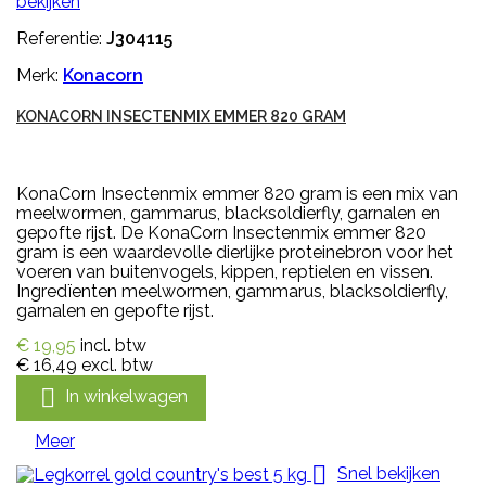
bekijken
Referentie:
J304115
Merk:
Konacorn
KONACORN INSECTENMIX EMMER 820 GRAM
KonaCorn Insectenmix emmer 820 gram is een mix van
meelwormen, gammarus, blacksoldierfly, garnalen en
gepofte rijst. De KonaCorn Insectenmix emmer 820
gram is een waardevolle dierlijke proteinebron voor het
voeren van buitenvogels, kippen, reptielen en vissen.
Ingredïenten meelwormen, gammarus, blacksoldierfly,
garnalen en gepofte rijst.
€ 19,95
incl. btw
€ 16,49
excl. btw

In winkelwagen
Meer

Snel bekijken