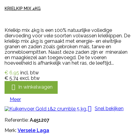
KRIELKIP MIX 4KG
Krielkip mix 4kg is een 100% natuurlijke volledige
diervoeding voor vele soorten volwassen krielkippen. De
krielkip mix 4kg is gemaakt met energie- en eiwitrijke
granen en zaden zoals gebroken mais, tarwe en
zonnebloempitten. Naast deze zaden zijn er mineralen
en maagkiezel aan toegevoegd. De te voeren
hoeveelheid is afhankelijk van het ras, de leeftijd...
€ 6,95
incl. btw
€ 5,74
excl. btw

In winkelwagen
Meer

Snel bekijken
Referentie:
A451207
Merk:
Versele Laga