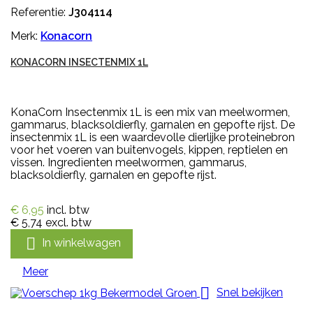
Referentie:
J304114
Merk:
Konacorn
KONACORN INSECTENMIX 1L
KonaCorn Insectenmix 1L is een mix van meelwormen,
gammarus, blacksoldierfly, garnalen en gepofte rijst. De
insectenmix 1L is een waardevolle dierlijke proteinebron
voor het voeren van buitenvogels, kippen, reptielen en
vissen. Ingredïenten meelwormen, gammarus,
blacksoldierfly, garnalen en gepofte rijst.
€ 6,95
incl. btw
€ 5,74
excl. btw

In winkelwagen
Meer

Snel bekijken