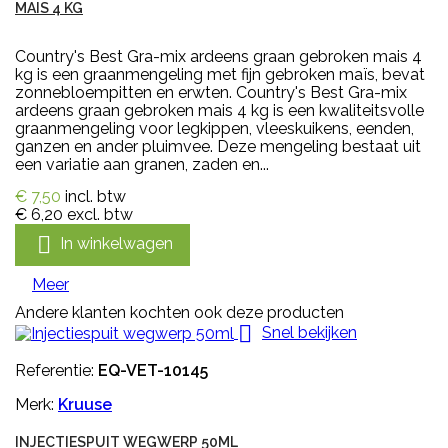
MAIS 4 KG
Country's Best Gra-mix ardeens graan gebroken mais 4
kg is een graanmengeling met fijn gebroken maïs, bevat
zonnebloempitten en erwten. Country's Best Gra-mix
ardeens graan gebroken mais 4 kg is een kwaliteitsvolle
graanmengeling voor legkippen, vleeskuikens, eenden,
ganzen en ander pluimvee. Deze mengeling bestaat uit
een variatie aan granen, zaden en...
€ 7,50
incl. btw
€ 6,20
excl. btw

In winkelwagen
Meer
Andere klanten kochten ook deze producten

Snel bekijken
Referentie:
EQ-VET-10145
Merk:
Kruuse
INJECTIESPUIT WEGWERP 50ML