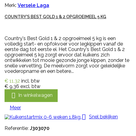
Merk:
Versele Laga
COUNTRY'S BEST GOLD 1 & 2 OPGROEIMEEL 5 KG
Country's Best Gold 1 & 2 opgroeimeel 5 kg is een
volledig start- en opfokvoer voor legkippen vanaf de
eerste dag tot eerste ei. Het Country's Best Gold 1 & 2
opgroeimeel 5 kg zorgt ervoor dat kuikens zich
ontwikkelen tot mooie gezonde jonge kippen, zonder te
snelle vervetting. De meelvorm zorgt voor geleidelijke
voederopname en een betere...
€ 11,32
incl. btw
€ 9,36
excl. btw

In winkelwagen
Meer

Snel bekijken
Referentie:
J303070