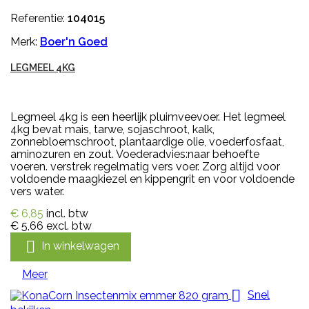
Referentie:
104015
Merk:
Boer'n Goed
LEGMEEL 4KG
Legmeel 4kg is een heerlijk pluimveevoer. Het legmeel
4kg bevat mais, tarwe, sojaschroot, kalk,
zonnebloemschroot, plantaardige olie, voederfosfaat,
aminozuren en zout. Voederadvies:naar behoefte
voeren. verstrek regelmatig vers voer. Zorg altijd voor
voldoende maagkiezel en kippengrit en voor voldoende
vers water.
€ 6,85
incl. btw
€ 5,66
excl. btw

In winkelwagen
Meer

Snel