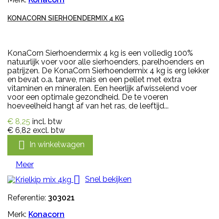
KONACORN SIERHOENDERMIX 4 KG
KonaCorn Sierhoendermix 4 kg is een volledig 100%
natuurlijk voer voor alle sierhoenders, parelhoenders en
patrijzen. De KonaCorn Sierhoendermix 4 kg is erg lekker
en bevat o.a. tarwe, mais en een pellet met extra
vitaminen en mineralen. Een heerlijk afwisselend voer
voor een optimale gezondheid. De te voeren
hoeveelheid hangt af van het ras, de leeftijd...
€ 8,25
incl. btw
€ 6,82
excl. btw

In winkelwagen
Meer

Snel bekijken
Referentie:
303021
Merk:
Konacorn