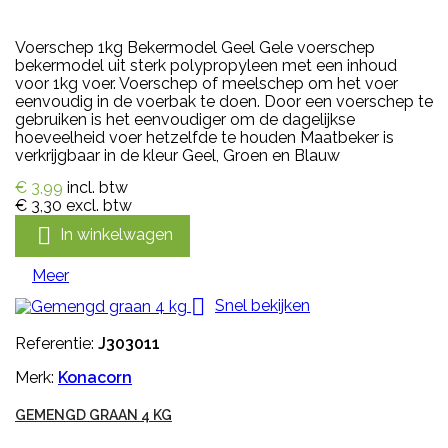
Voerschep 1kg Bekermodel Geel Gele voerschep
bekermodel uit sterk polypropyleen met een inhoud
voor 1kg voer. Voerschep of meelschep om het voer
eenvoudig in de voerbak te doen. Door een voerschep te
gebruiken is het eenvoudiger om de dagelijkse
hoeveelheid voer hetzelfde te houden Maatbeker is
verkrijgbaar in de kleur Geel, Groen en Blauw
€ 3,99
incl. btw
€ 3,30
excl. btw

In winkelwagen
Meer

Snel bekijken
Referentie:
J303011
Merk:
Konacorn
GEMENGD GRAAN 4 KG