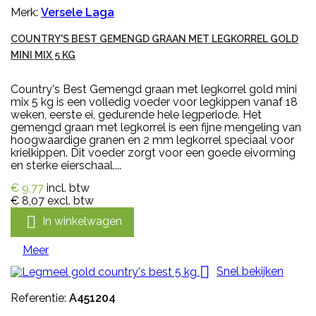
Merk:
Versele Laga
COUNTRY'S BEST GEMENGD GRAAN MET LEGKORREL GOLD
MINI MIX 5 KG
Country's Best Gemengd graan met legkorrel gold mini
mix 5 kg is een volledig voeder voor legkippen vanaf 18
weken, eerste ei, gedurende hele legperiode. Het
gemengd graan met legkorrel is een fijne mengeling van
hoogwaardige granen en 2 mm legkorrel speciaal voor
krielkippen. Dit voeder zorgt voor een goede eivorming
en sterke eierschaal....
€ 9,77
incl. btw
€ 8,07
excl. btw

In winkelwagen
Meer

Snel bekijken
Referentie:
A451204