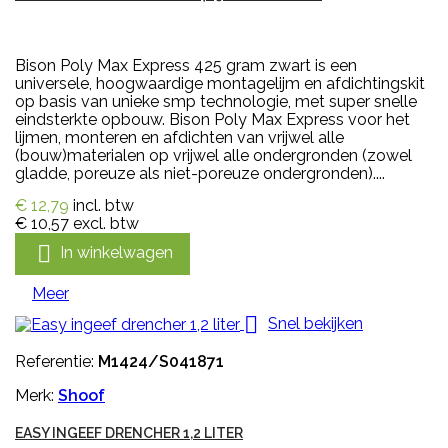
Bison Poly Max Express 425 gram zwart is een
universele, hoogwaardige montagelijm en afdichtingskit
op basis van unieke smp technologie, met super snelle
eindsterkte opbouw. Bison Poly Max Express voor het
lijmen, monteren en afdichten van vrijwel alle
(bouw)materialen op vrijwel alle ondergronden (zowel
gladde, poreuze als niet-poreuze ondergronden)....
€ 12,79
incl. btw
€ 10,57
excl. btw

In winkelwagen
Meer

Snel bekijken
Referentie:
M1424/S041871
Merk:
Shoof
EASY INGEEF DRENCHER 1,2 LITER