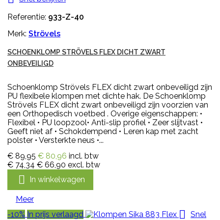
Referentie:
933-Z-40
Merk:
Strövels
SCHOENKLOMP STRÖVELS FLEX DICHT ZWART
ONBEVEILIGD
Schoenklomp Strövels FLEX dicht zwart onbeveiligd zijn
PU flexibele klompen met dichte hak. De Schoenklomp
Strövels FLEX dicht zwart onbeveiligd zijn voorzien van
een Orthopedisch voetbed . Overige eigenschappen: •
Flexibel • PU loopzool• Anti-slip profiel • Zeer slijtvast •
Geeft niet af • Schokdempend • Leren kap met zacht
polster • Versterkte neus •...
€ 89,95
€ 80,96
incl. btw
€ 74,34
€ 66,90
excl. btw

In winkelwagen
Meer

-10%
In prijs verlaagd
Snel