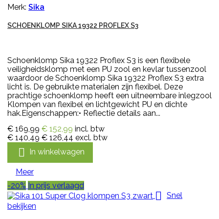
Merk:
Sika
SCHOENKLOMP SIKA 19322 PROFLEX S3
Schoenklomp Sika 19322 Proflex S3 is een flexibele
veiligheidsklomp met een PU zool en kevlar tussenzool
waardoor de Schoenklomp Sika 19322 Proflex S3 extra
licht is. De gebruikte materialen zijn flexibel. Deze
prachtige schoenklomp heeft een uitneembare inlegzool
Klompen van flexibel en lichtgewicht PU en dichte
hak.Eigenschappen:• Reflectie details aan...
€ 169,99
€ 152,99
incl. btw
€ 140,49
€ 126,44
excl. btw

In winkelwagen
Meer
-20%
In prijs verlaagd

Snel
bekijken