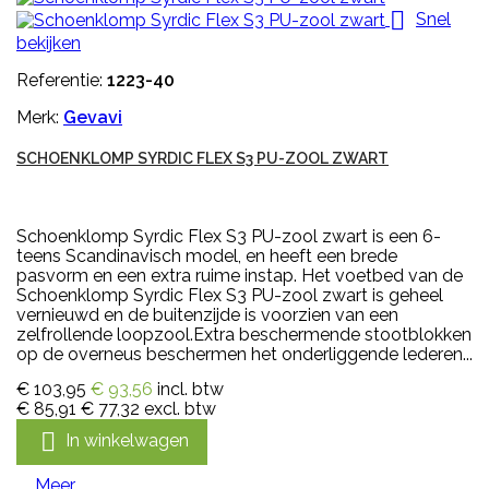

Snel
bekijken
Referentie:
1223-40
Merk:
Gevavi
SCHOENKLOMP SYRDIC FLEX S3 PU-ZOOL ZWART
Schoenklomp Syrdic Flex S3 PU-zool zwart is een 6-
teens Scandinavisch model, en heeft een brede
pasvorm en een extra ruime instap. Het voetbed van de
Schoenklomp Syrdic Flex S3 PU-zool zwart is geheel
vernieuwd en de buitenzijde is voorzien van een
zelfrollende loopzool.Extra beschermende stootblokken
op de overneus beschermen het onderliggende lederen...
€ 103,95
€ 93,56
incl. btw
€ 85,91
€ 77,32
excl. btw

In winkelwagen
Meer