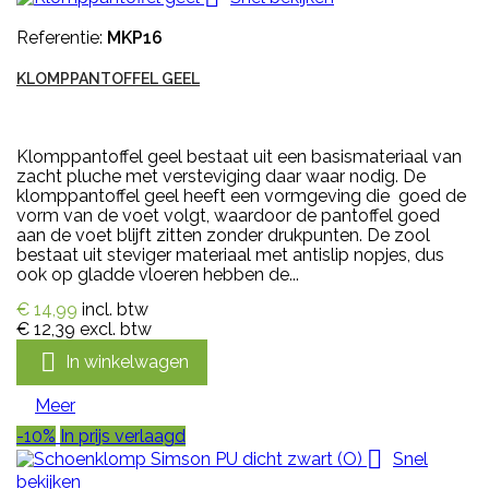
Referentie:
MKP16
KLOMPPANTOFFEL GEEL
Klomppantoffel geel bestaat uit een basismateriaal van
zacht pluche met versteviging daar waar nodig. De
klomppantoffel geel heeft een vormgeving die goed de
vorm van de voet volgt, waardoor de pantoffel goed
aan de voet blijft zitten zonder drukpunten. De zool
bestaat uit steviger materiaal met antislip nopjes, dus
ook op gladde vloeren hebben de...
€ 14,99
incl. btw
€ 12,39
excl. btw

In winkelwagen
Meer
-10%
In prijs verlaagd

Snel
bekijken