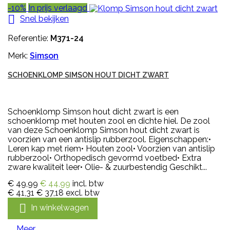
-10%
In prijs verlaagd

Snel bekijken
Referentie:
M371-24
Merk:
Simson
SCHOENKLOMP SIMSON HOUT DICHT ZWART
Schoenklomp Simson hout dicht zwart is een
schoenklomp met houten zool en dichte hiel. De zool
van deze Schoenklomp Simson hout dicht zwart is
voorzien van een antislip rubberzool. Eigenschappen:•
Leren kap met riem• Houten zool• Voorzien van antislip
rubberzool• Orthopedisch gevormd voetbed• Extra
zware kwaliteit leer• Olie- & zuurbestendig Geschikt...
€ 49,99
€ 44,99
incl. btw
€ 41,31
€ 37,18
excl. btw

In winkelwagen
Meer