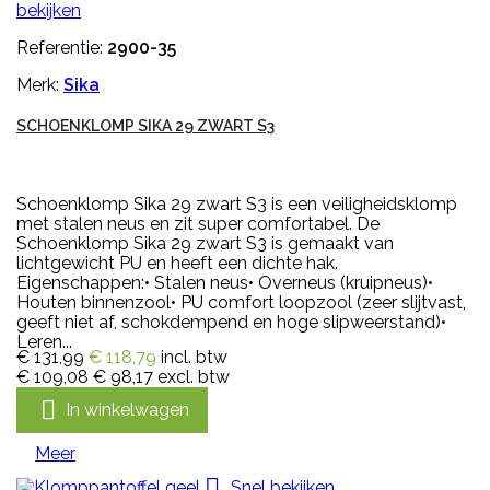
bekijken
Referentie:
2900-35
Merk:
Sika
SCHOENKLOMP SIKA 29 ZWART S3
Schoenklomp Sika 29 zwart S3 is een veiligheidsklomp
met stalen neus en zit super comfortabel. De
Schoenklomp Sika 29 zwart S3 is gemaakt van
lichtgewicht PU en heeft een dichte hak.
Eigenschappen:• Stalen neus• Overneus (kruipneus)•
Houten binnenzool• PU comfort loopzool (zeer slijtvast,
geeft niet af, schokdempend en hoge slipweerstand)•
Leren...
€ 131,99
€ 118,79
incl. btw
€ 109,08
€ 98,17
excl. btw

In winkelwagen
Meer

Snel bekijken