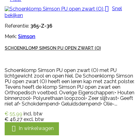

Snel
bekijken
Referentie:
365-Z-36
Merk:
Simson
SCHOENKLOMP SIMSON PU OPEN ZWART (O)
Schoenklomp Simson PU open zwart (O) met PU
lichtgewicht zool en open hiel. De Schoenklomp Simson
PU open zwart (O) heeft een leren kap met zacht polster.
Tevens heeft de klomp Simson PU open zwart een
Orthopedisch voetbed. Overige Eigenschappen:• Houten
binnenzool• Polyurethaan loopzool• Zeer slijtvast• Geeft
niet af• Schokdempend• Geluidsdempend• Olie-...
€ 55,99
incl. btw
€ 46,27
excl. btw

In winkelwagen