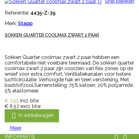

Snel bekijken
Referentie:
4435-Z-39
Merk:
Stapp
SOKKEN QUARTER COOLMAX ZWART 2 PAAR
Sokken Quarter coolmax zwart 2 paar hebben een
comfortabele niet voelbare teennaad. De sokken quarter
coolmax zwart 2 paar zijn voorzien van flex zones op de
wreef voor extra comfort. Ventilatiekanalen voor betere
luchtcirculatie. Verhoogde hak en teen versterking. Met
badstofzool.Samenstelling: 75% katoen, 20% polyamide,
5% elastomeer.
€ 7,95
incl. btw
€ 6,57
excl. btw

In winkelwagen
Meer
INFORMATIE

