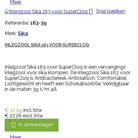
Meer

Snel bekijken
Referentie:
163-39
Merk:
Sika
INLEGZOOL SIKA 163 VOOR SUPERCLOQ
Inlegzool Sika 163 voor SuperCloq is een vervangings
inlegzool vvor sika klompen. De inlegzool Sika 163 voor
SuperCloq is Antibacterieel, Antistatisch, Comfortabel,
Lichtgewicht en heeft een Schokabsorbtie. Verkrijgbaar
in de maten 39 t/m 48.
€ 32,99
incl. btw
€ 27,26
excl. btw

In winkelwagen
Meer