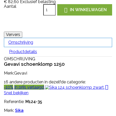
€ 82,60
Exclusief belasting
Aantal

IN WINKELWAGEN
Omschrijving
Productdetails
OMSCHRIJVING
Gevavi schoenklomp 1250
Merk:Gevavi
16 andere producten in dezelfde categorie:

-10%
In prijs verlaagd
Snel bekijken
Referentie:
M124-35
Merk:
Sika