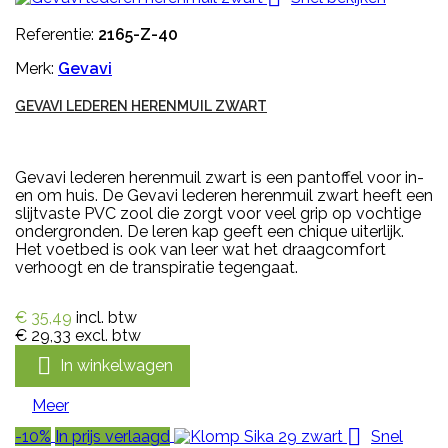
Referentie:
2165-Z-40
Merk:
Gevavi
GEVAVI LEDEREN HERENMUIL ZWART
Gevavi lederen herenmuil zwart is een pantoffel voor in-
en om huis. De Gevavi lederen herenmuil zwart heeft een
slijtvaste PVC zool die zorgt voor veel grip op vochtige
ondergronden. De leren kap geeft een chique uiterlijk.
Het voetbed is ook van leer wat het draagcomfort
verhoogt en de transpiratie tegengaat.
€ 35,49
incl. btw
€ 29,33
excl. btw

In winkelwagen
Meer

-10%
In prijs verlaagd
Snel