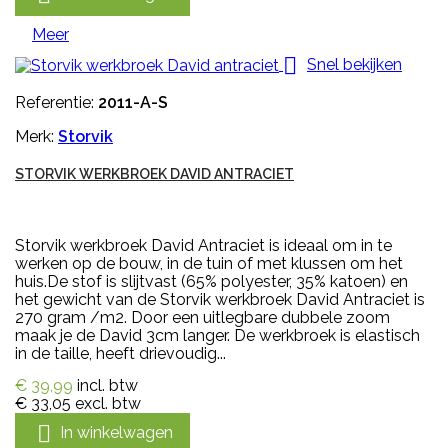
Meer

Snel bekijken
Referentie:
2011-A-S
Merk:
Storvik
STORVIK WERKBROEK DAVID ANTRACIET
Storvik werkbroek David Antraciet is ideaal om in te
werken op de bouw, in de tuin of met klussen om het
huis.De stof is slijtvast (65% polyester, 35% katoen) en
het gewicht van de Storvik werkbroek David Antraciet is
270 gram /m2. Door een uitlegbare dubbele zoom
maak je de David 3cm langer. De werkbroek is elastisch
in de taille, heeft drievoudig...
€ 39,99
incl. btw
€ 33,05
excl. btw

In winkelwagen