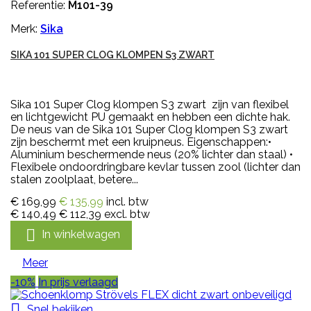
Referentie:
M101-39
Merk:
Sika
SIKA 101 SUPER CLOG KLOMPEN S3 ZWART
Sika 101 Super Clog klompen S3 zwart zijn van flexibel
en lichtgewicht PU gemaakt en hebben een dichte hak.
De neus van de Sika 101 Super Clog klompen S3 zwart
zijn beschermt met een kruipneus. Eigenschappen:•
Aluminium beschermende neus (20% lichter dan staal) •
Flexibele ondoordringbare kevlar tussen zool (lichter dan
stalen zoolplaat, betere...
€ 169,99
€ 135,99
incl. btw
€ 140,49
€ 112,39
excl. btw

In winkelwagen
Meer
-10%
In prijs verlaagd

Snel bekijken