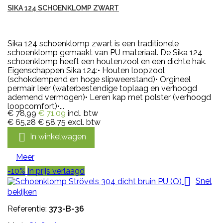
SIKA 124 SCHOENKLOMP ZWART
Sika 124 schoenklomp zwart is een traditionele
schoenklomp gemaakt van PU materiaal. De Sika 124
schoenklomp heeft een houtenzool en een dichte hak.
Eigenschappen Sika 124:• Houten loopzool
(schokdempend en hoge slipweerstand)• Orgineel
permair leer (waterbestendige toplaag en verhoogd
ademend vermogen)• Leren kap met polster (verhoogd
loopcomfort)•...
€ 78,99
€ 71,09
incl. btw
€ 65,28
€ 58,75
excl. btw

In winkelwagen
Meer
-10%
In prijs verlaagd

Snel
bekijken
Referentie:
373-B-36