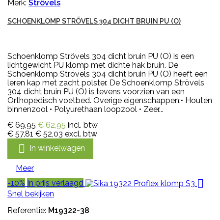
Merk:
Strövels
SCHOENKLOMP STRÖVELS 304 DICHT BRUIN PU (O)
Schoenklomp Strövels 304 dicht bruin PU (O) is een
lichtgewicht PU klomp met dichte hak bruin. De
Schoenklomp Strövels 304 dicht bruin PU (O) heeft een
leren kap met zacht polster. De Schoenklomp Strövels
304 dicht bruin PU (O) is tevens voorzien van een
Orthopedisch voetbed. Overige eigenschappen:• Houten
binnenzool • Polyurethaan loopzool • Zeer...
€ 69,95
€ 62,95
incl. btw
€ 57,81
€ 52,03
excl. btw

In winkelwagen
Meer

-10%
In prijs verlaagd
Snel bekijken
Referentie:
M19322-38