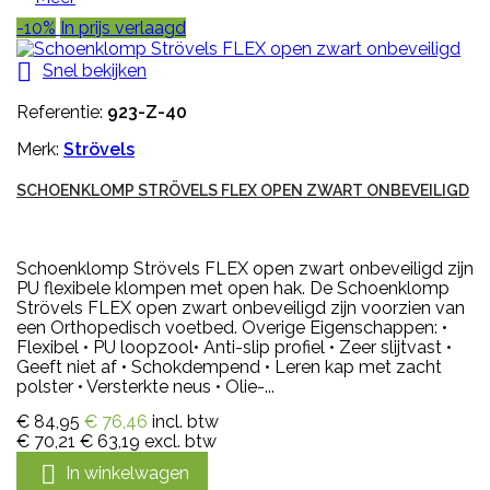
-10%
In prijs verlaagd

Snel bekijken
Referentie:
923-Z-40
Merk:
Strövels
SCHOENKLOMP STRÖVELS FLEX OPEN ZWART ONBEVEILIGD
Schoenklomp Strövels FLEX open zwart onbeveiligd zijn
PU flexibele klompen met open hak. De Schoenklomp
Strövels FLEX open zwart onbeveiligd zijn voorzien van
een Orthopedisch voetbed. Overige Eigenschappen: •
Flexibel • PU loopzool• Anti-slip profiel • Zeer slijtvast •
Geeft niet af • Schokdempend • Leren kap met zacht
polster • Versterkte neus • Olie-...
€ 84,95
€ 76,46
incl. btw
€ 70,21
€ 63,19
excl. btw

In winkelwagen