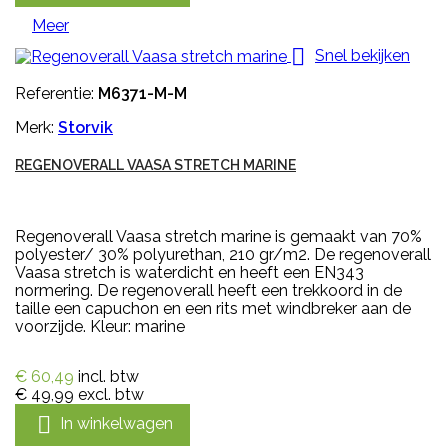
Meer

Snel bekijken
Referentie:
M6371-M-M
Merk:
Storvik
REGENOVERALL VAASA STRETCH MARINE
Regenoverall Vaasa stretch marine is gemaakt van 70%
polyester/ 30% polyurethan, 210 gr/m2. De regenoverall
Vaasa stretch is waterdicht en heeft een EN343
normering. De regenoverall heeft een trekkoord in de
taille een capuchon en een rits met windbreker aan de
voorzijde. Kleur: marine
€ 60,49
incl. btw
€ 49,99
excl. btw

In winkelwagen