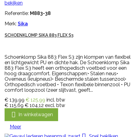
bekijken
Referentie:
M883-38
Merk:
Sika
SCHOENKLOMP SIKA 883 FLEX S3
Schoenklomp Sika 883 Flex S3 zijn klompen van flexibel
en lichtgewicht PU en dichte hak. De Schoenklomp Sika
883 Flex S3 heeft een orthopedisch voetbed voor een
hoog draagcomfort. Eigenschappen:• Stalen neus•
Overneus (kruipneus)• Beschermde stalen tussenzool•
Orthopedisch voetbed • Texon flexibele binnenzool • PU
comfort loopzool (zeer slijtvast, geeft...
€ 139,99
€ 125,99
incl. btw
€ 115,69
€ 104,12
excl. btw

In winkelwagen
Meer

Snel bekijken