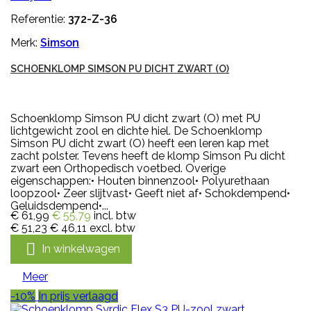
Referentie:
372-Z-36
Merk:
Simson
SCHOENKLOMP SIMSON PU DICHT ZWART (O)
Schoenklomp Simson PU dicht zwart (O) met PU
lichtgewicht zool en dichte hiel. De Schoenklomp
Simson PU dicht zwart (O) heeft een leren kap met
zacht polster. Tevens heeft de klomp Simson Pu dicht
zwart een Orthopedisch voetbed. Overige
eigenschappen:• Houten binnenzool• Polyurethaan
loopzool• Zeer slijtvast• Geeft niet af• Schokdempend•
Geluidsdempend•...
€ 61,99
€ 55,79
incl. btw
€ 51,23
€ 46,11
excl. btw

In winkelwagen
Meer
-10%
In prijs verlaagd