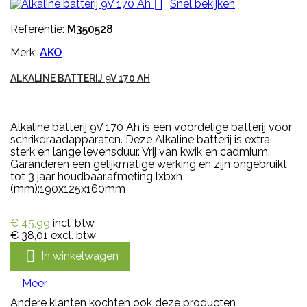

Snel bekijken
Referentie:
M350528
Merk:
AKO
ALKALINE BATTERIJ 9V 170 AH
Alkaline batterij 9V 170 Ah is een voordelige batterij voor
schrikdraadapparaten. Deze Alkaline batterij is extra
sterk en lange levensduur. Vrij van kwik en cadmium.
Garanderen een gelijkmatige werking en zijn ongebruikt
tot 3 jaar houdbaar.afmeting lxbxh
(mm):190x125x160mm
€ 45,99
incl. btw
€ 38,01
excl. btw

In winkelwagen
Meer
Andere klanten kochten ook deze producten