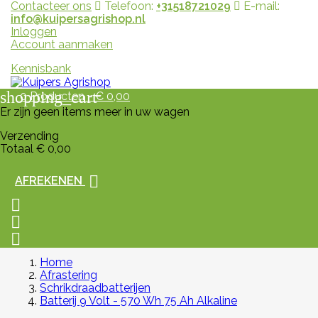
Contacteer ons
Telefoon:
+31518721029
E-mail:
info@kuipersagrishop.nl
Inloggen
Account aanmaken
Kennisbank
shopping_cart
0
Producten - € 0,00
Er zijn geen items meer in uw wagen
Verzending
Totaal
€ 0,00

AFREKENEN



Home
Afrastering
Schrikdraadbatterijen
Batterij 9 Volt - 570 Wh 75 Ah Alkaline