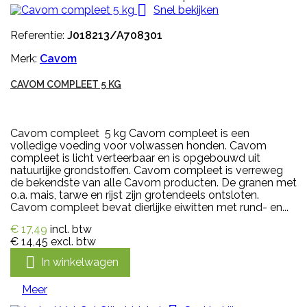

Snel bekijken
Referentie:
J018213/A708301
Merk:
Cavom
CAVOM COMPLEET 5 KG
Cavom compleet 5 kg Cavom compleet is een
volledige voeding voor volwassen honden. Cavom
compleet is licht verteerbaar en is opgebouwd uit
natuurlijke grondstoffen. Cavom compleet is verreweg
de bekendste van alle Cavom producten. De granen met
o.a. mais, tarwe en rijst zijn grotendeels ontsloten.
Cavom compleet bevat dierlijke eiwitten met rund- en...
€ 17,49
incl. btw
€ 14,45
excl. btw

In winkelwagen
Meer