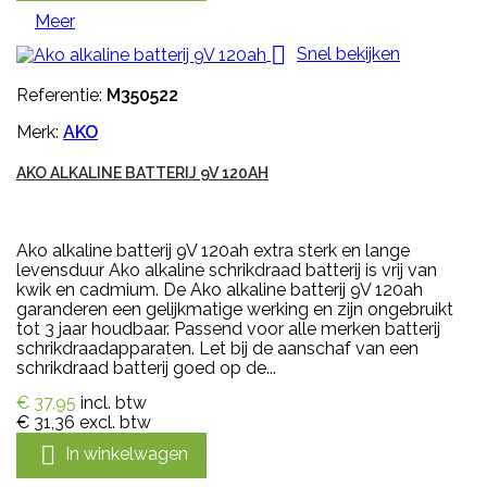
Meer

Snel bekijken
Referentie:
M350522
Merk:
AKO
AKO ALKALINE BATTERIJ 9V 120AH
Ako alkaline batterij 9V 120ah extra sterk en lange
levensduur Ako alkaline schrikdraad batterij is vrij van
kwik en cadmium. De Ako alkaline batterij 9V 120ah
garanderen een gelijkmatige werking en zijn ongebruikt
tot 3 jaar houdbaar. Passend voor alle merken batterij
schrikdraadapparaten. Let bij de aanschaf van een
schrikdraad batterij goed op de...
€ 37,95
incl. btw
€ 31,36
excl. btw

In winkelwagen