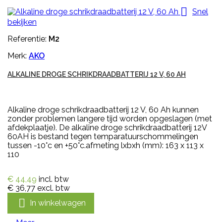

Snel
bekijken
Referentie:
M2
Merk:
AKO
ALKALINE DROGE SCHRIKDRAADBATTERIJ 12 V, 60 AH
Alkaline droge schrikdraadbatterij 12 V, 60 Ah kunnen
zonder problemen langere tijd worden opgeslagen (met
afdekplaatje). De alkaline droge schrikdraadbatterij 12V
60AH is bestand tegen temparatuurschommelingen
tussen -10°c en +50°c.afmeting lxbxh (mm): 163 x 113 x
110
€ 44,49
incl. btw
€ 36,77
excl. btw

In winkelwagen