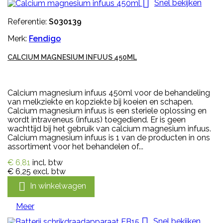

Snel bekijken
Referentie:
S030139
Merk:
Fendigo
CALCIUM MAGNESIUM INFUUS 450ML
Calcium magnesium infuus 450ml voor de behandeling
van melkziekte en kopziekte bij koeien en schapen.
Calcium magnesium infuus is een steriele oplossing en
wordt intraveneus (infuus) toegediend. Er is geen
wachttijd bij het gebruik van calcium magnesium infuus.
Calcium magnesium infuus is 1 van de producten in ons
assortiment voor het behandelen of...
€ 6,81
incl. btw
€ 6,25
excl. btw

In winkelwagen
Meer

Snel bekijken