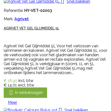

Snel bekijken
Referentie:
HY-VET-02003
Merk:
Agrivet
AGRIVET VET GEL GLIJMIDDEL 5L
Agrivet Vet Gel Glijmiddel 5L Voor het verlossen van
lammeren en kalveren. Agrivet Vet Gel Glijmiddel 5L voor
de veehouderij ook voor het gladmaken van handen,
armen e.d. bij vaginale en rectale exploraties. Agrivet Vet
Gel Glijmiddel 5L is verkrijgbaar in 500ml, 1L en 5L
verpakking Agrivet Vet Gel Glijmiddel 5Lmag niet
ontbreken tijdens het lammerseizoen...
€ 16,95
incl. btw
€ 14,01
excl. btw

In winkelwagen
Meer

Snel bekijken