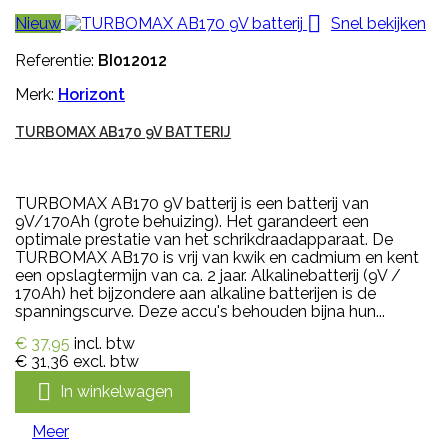

Nieuw
Snel bekijken
Referentie:
BI012012
Merk:
Horizont
TURBOMAX AB170 9V BATTERIJ
TURBOMAX AB170 9V batterij is een batterij van
9V/170Ah (grote behuizing). Het garandeert een
optimale prestatie van het schrikdraadapparaat. De
TURBOMAX AB170 is vrij van kwik en cadmium en kent
een opslagtermijn van ca. 2 jaar. Alkalinebatterij (9V /
170Ah) het bijzondere aan alkaline batterijen is de
spanningscurve. Deze accu's behouden bijna hun...
€ 37,95
incl. btw
€ 31,36
excl. btw

In winkelwagen
Meer