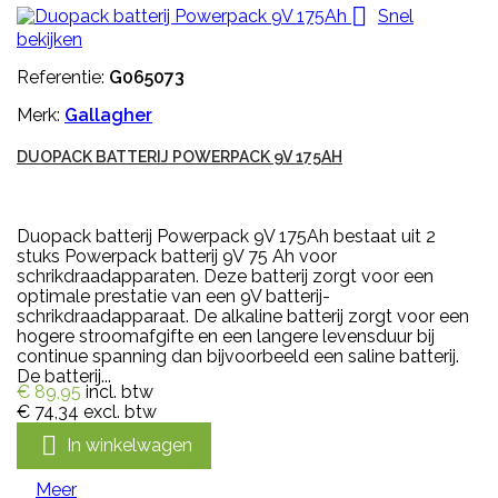

Snel
bekijken
Referentie:
G065073
Merk:
Gallagher
DUOPACK BATTERIJ POWERPACK 9V 175AH
Duopack batterij Powerpack 9V 175Ah bestaat uit 2
stuks Powerpack batterij 9V 75 Ah voor
schrikdraadapparaten. Deze batterij zorgt voor een
optimale prestatie van een 9V batterij-
schrikdraadapparaat. De alkaline batterij zorgt voor een
hogere stroomafgifte en een langere levensduur bij
continue spanning dan bijvoorbeeld een saline batterij.
De batterij...
€ 89,95
incl. btw
€ 74,34
excl. btw

In winkelwagen
Meer