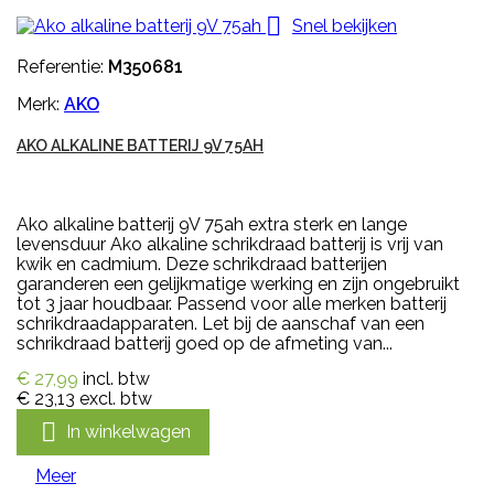

Snel bekijken
Referentie:
M350681
Merk:
AKO
AKO ALKALINE BATTERIJ 9V 75AH
Ako alkaline batterij 9V 75ah extra sterk en lange
levensduur Ako alkaline schrikdraad batterij is vrij van
kwik en cadmium. Deze schrikdraad batterijen
garanderen een gelijkmatige werking en zijn ongebruikt
tot 3 jaar houdbaar. Passend voor alle merken batterij
schrikdraadapparaten. Let bij de aanschaf van een
schrikdraad batterij goed op de afmeting van...
€ 27,99
incl. btw
€ 23,13
excl. btw

In winkelwagen
Meer