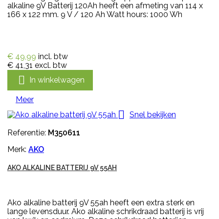
alkaline 9V Batterij 120Ah heeft een afmeting van 114 x
166 x 122 mm. 9 V / 120 Ah Watt hours: 1000 Wh
€ 49,99
incl. btw
€ 41,31
excl. btw

In winkelwagen
Meer

Snel bekijken
Referentie:
M350611
Merk:
AKO
AKO ALKALINE BATTERIJ 9V 55AH
Ako alkaline batterij 9V 55ah heeft een extra sterk en
lange levensduur. Ako alkaline schrikdraad batterij is vrij