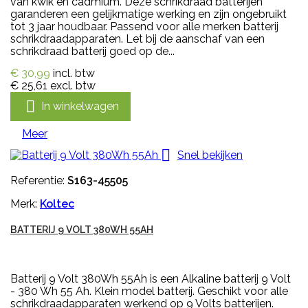
van kwik en cadmium. Deze schrikdraad batterijen
garanderen een gelijkmatige werking en zijn ongebruikt
tot 3 jaar houdbaar. Passend voor alle merken batterij
schrikdraadapparaten. Let bij de aanschaf van een
schrikdraad batterij goed op de...
€ 30,99
incl. btw
€ 25,61
excl. btw

In winkelwagen
Meer

Snel bekijken
Referentie:
S163-45505
Merk:
Koltec
BATTERIJ 9 VOLT 380WH 55AH
Batterij 9 Volt 380Wh 55Ah is een Alkaline batterij 9 Volt
- 380 Wh 55 Ah. Klein model batterij. Geschikt voor alle
schrikdraadapparaten werkend op 9 Volts batterijen.