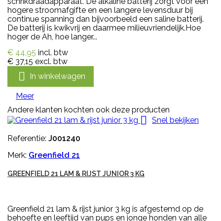
schrikdraadapparaat. De alkaline batterij zorgt voor een
hogere stroomafgifte en een langere levensduur bij
continue spanning dan bijvoorbeeld een saline batterij.
De batterij is kwikvrij en daarmee milieuvriendelijk.Hoe
hoger de Ah, hoe langer...
€ 44,95
incl. btw
€ 37,15
excl. btw

In winkelwagen
Meer
Andere klanten kochten ook deze producten

Snel bekijken
Referentie:
J001240
Merk:
Greenfield 21
GREENFIELD 21 LAM & RIJST JUNIOR 3 KG
Greenfield 21 lam & rijst junior 3 kg is afgestemd op de
behoefte en leeftijd van pups en jonge honden van alle