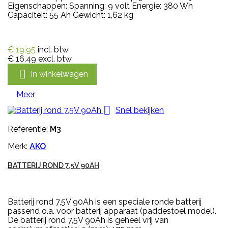
Eigenschappen: Spanning: 9 volt Energie: 380 Wh
Capaciteit: 55 Ah Gewicht: 1,62 kg
€ 19,95
incl. btw
€ 16,49
excl. btw

In winkelwagen
Meer

Snel bekijken
Referentie:
M3
Merk:
AKO
BATTERIJ ROND 7,5V 90AH
Batterij rond 7,5V 90Ah is een speciale ronde batterij
passend o.a. voor batterij apparaat (paddestoel model).
De batterij rond 7,5V 90Ah is geheel vrij van