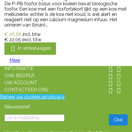
De P-Pill fosfor bolus voor koeien bevat biologische
fosfor. Een koe met een fosfortekort lijkt op een koe met
melkziekte, echter is de koe niet koud, is wel alert en
reageert niet op een calcium magnesium infuus. Het
urineren van (bruin)...
€ 26,68
incl. btw
€ 22,05
excl. btw

In winkelwagen
Meer
INFORMATIE


ONS BEDRIJF


UW ACCOUNT


CONTACTEER ONS


Beheer uw cookies en privacy
Nieuwsbrief