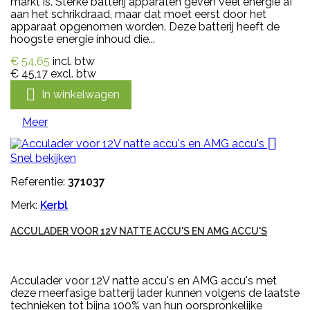
markt is. Sterke batterij apparaten geven veel energie af
aan het schrikdraad, maar dat moet eerst door het
apparaat opgenomen worden. Deze batterij heeft de
hoogste energie inhoud die...
€ 54,65
incl. btw
€ 45,17
excl. btw

In winkelwagen
Meer

Snel bekijken
Referentie:
371037
Merk:
Kerbl
ACCULADER VOOR 12V NATTE ACCU'S EN AMG ACCU'S
Acculader voor 12V natte accu's en AMG accu's met
deze meerfasige batterij lader kunnen volgens de laatste
technieken tot bijna 100% van hun oorspronkelijke