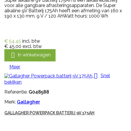
Super alkaline 9V Batterij 175Ah is een alkalinebatterij
voor alle gangbare afrasteringsapparaten. De Super
alkaline 9V Batterij 175Ah heeft een afmeting van 160 x
190 x 130 mm. 9 V / 120 AhWatt hours: 1000 Wh
€ 54,45
incl. btw
€ 45,00
excl. btw

In winkelwagen
Meer

Snel
bekijken
Referentie:
G048588
Merk:
Gallagher
GALLAGHER POWERPACK BATTERIJ 9V 175AH