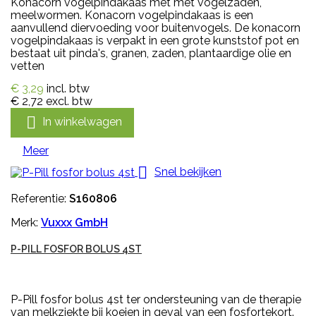
Konacorn vogelpindakaas met met vogelzaden,
meelwormen. Konacorn vogelpindakaas is een
aanvullend diervoeding voor buitenvogels. De konacorn
vogelpindakaas is verpakt in een grote kunststof pot en
bestaat uit pinda's, granen, zaden, plantaardige olie en
vetten
€ 3,29
incl. btw
€ 2,72
excl. btw

In winkelwagen
Meer

Snel bekijken
Referentie:
S160806
Merk:
Vuxxx GmbH
P-PILL FOSFOR BOLUS 4ST
P-Pill fosfor bolus 4st ter ondersteuning van de therapie
van melkziekte bij koeien in geval van een fosfortekort.