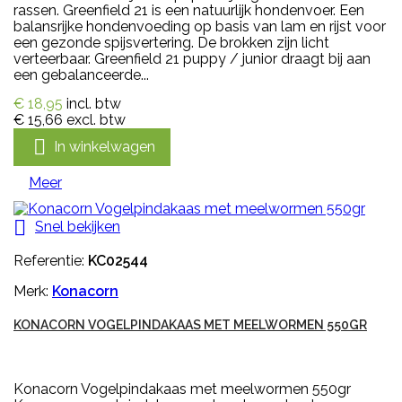
rassen. Greenfield 21 is een natuurlijk hondenvoer. Een
balansrijke hondenvoeding op basis van lam en rijst voor
een gezonde spijsvertering. De brokken zijn licht
verteerbaar. Greenfield 21 puppy / junior draagt bij aan
een gebalanceerde...
€ 18,95
incl. btw
€ 15,66
excl. btw

In winkelwagen
Meer

Snel bekijken
Referentie:
KC02544
Merk:
Konacorn
KONACORN VOGELPINDAKAAS MET MEELWORMEN 550GR
Konacorn Vogelpindakaas met meelwormen 550gr