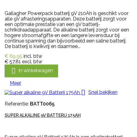
Gallagher Powerpack batterij 9V 210Ah is geschikt voor
alle 9V afrasteringsapparaten. Deze batterij zorgt voor
een optimale prestatie van een 9V batterij-
schrikdraadapparaat. De alkaline batterij zorgt voor een
hogere stroomafgifte en een langere levensduur bij
continue spanning dan bijvoorbeeld een saline batterij.
De batterij is kwikvrij en daarmee...
€ 69,95
incl. btw
€ 57,81
excl. btw

In winkelwagen
Meer

Snel bekijken
Referentie:
BATT0065
SUPER ALKALINE 9V BATTERIJ 175AH