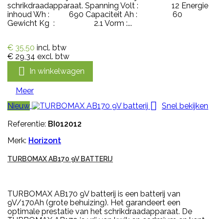
schrikdraadapparaat. Spanning Volt : 12 Energie
inhoud Wh : 690 Capaciteit Ah : 60
Gewicht Kg : 2.1 Vorm :...
€ 35,50
incl. btw
€ 29,34
excl. btw

In winkelwagen
Meer

Nieuw
Snel bekijken
Referentie:
BI012012
Merk:
Horizont
TURBOMAX AB170 9V BATTERIJ
TURBOMAX AB170 9V batterij is een batterij van
9V/170Ah (grote behuizing). Het garandeert een
optimale prestatie van het schrikdraadapparaat. De