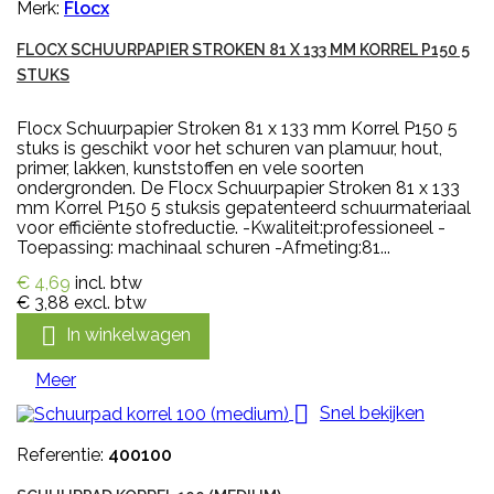
Merk:
Flocx
FLOCX SCHUURPAPIER STROKEN 81 X 133 MM KORREL P150 5
STUKS
Flocx Schuurpapier Stroken 81 x 133 mm Korrel P150 5
stuks is geschikt voor het schuren van plamuur, hout,
primer, lakken, kunststoffen en vele soorten
ondergronden. De Flocx Schuurpapier Stroken 81 x 133
mm Korrel P150 5 stuksis gepatenteerd schuurmateriaal
voor efficiënte stofreductie. -Kwaliteit:professioneel -
Toepassing: machinaal schuren -Afmeting:81...
€ 4,69
incl. btw
€ 3,88
excl. btw

In winkelwagen
Meer

Snel bekijken
Referentie:
400100