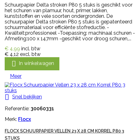
Schuurpapier Delta stroken P80 5 stuks is geschikt voor
het schuren van plamuur, hout, primer, lakken,
kunststoffen en vele soorten ondergronden. De
schuurpapier Delta stroken P80 5 stuks is gepatenteerd
schuurmateriaal voor efficiënte stofreductie. -
Kwaliteit:professioneel -Toepassing: machinaal schuren -
Afmeting:100 x 147mm -geschikt voor droog schuren,...
€ 4,99
incl. btw
€ 4,12
excl. btw

In winkelwagen
Meer

Snel bekijken
Referentie:
30060331
Merk:
Flocx
FLOCX SCHUURPAPIER VELLEN 23 X 28 CM KORREL P80 3
STUKS