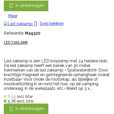

In winkelwagen
Meer

Snel bekijken
Referentie:
M49320
LED ZAKLAMP
Led zaklamp is een LED looplamp met 24 heldere leds.
De led zaklamp heeft een bereik van 30 meter.
Kenmerken van de led zaklamp: • Spatwaterdicht• Door
krachtige magneet en geïntegreerde ophanghaak overal
inzetbaar• Voor onder de motorkap, als tijdelijke of
noodverlichting in en rond het huis, op de camping,
onderweg, in de werkplaats, etc.• Werkt op 3 x...
€ 6,99
incl. btw
€ 5,78
excl. btw

In winkelwagen