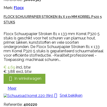
Merk:
Flocx
FLOCX SCHUURPAPIER STROKEN 81 X 133 MM KORREL P320 5
STUKS
Flocx Schuurpapier Stroken 81 x 133 mm Korrel P320 5
stuks is geschikt voor het schuren van plamuur, hout,
primer, lakken, kunststoffen en vele soorten
ondergronden. De Flocx Schuurpapier Stroken 81 x 133
mm Korrel P320 5 stuks is gepatenteerd schuurmateriaal
voor efficiënte stofreductie. -Kwaliteit:professioneel -
Toepassing: machinaal schuren...
€ 4,69
incl. btw
€ 3,88
excl. btw

In winkelwagen
Meer

Snel bekijken
Referentie:
400220