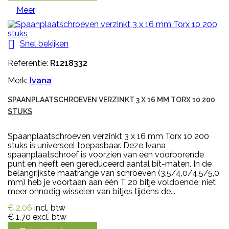
Meer

Snel bekijken
Referentie:
R1218332
Merk:
Ivana
SPAANPLAATSCHROEVEN VERZINKT 3 X 16 MM TORX 10 200
STUKS
Spaanplaatschroeven verzinkt 3 x 16 mm Torx 10 200
stuks is universeel toepasbaar. Deze Ivana
spaanplaatschroef is voorzien van een voorborende
punt en heeft een gereduceerd aantal bit-maten. In de
belangrijkste maatrange van schroeven (3,5/4,0/4,5/5,0
mm) heb je voortaan aan één T 20 bitje voldoende; niet
meer onnodig wisselen van bitjes tijdens de...
€ 2,06
incl. btw
€ 1,70
excl. btw