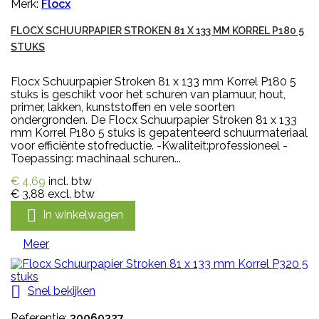
Merk:
Flocx
FLOCX SCHUURPAPIER STROKEN 81 X 133 MM KORREL P180 5
STUKS
Flocx Schuurpapier Stroken 81 x 133 mm Korrel P180 5
stuks is geschikt voor het schuren van plamuur, hout,
primer, lakken, kunststoffen en vele soorten
ondergronden. De Flocx Schuurpapier Stroken 81 x 133
mm Korrel P180 5 stuks is gepatenteerd schuurmateriaal
voor efficiënte stofreductie. -Kwaliteit:professioneel -
Toepassing: machinaal schuren...
€ 4,69
incl. btw
€ 3,88
excl. btw

In winkelwagen
Meer

Snel bekijken
Referentie:
30060327