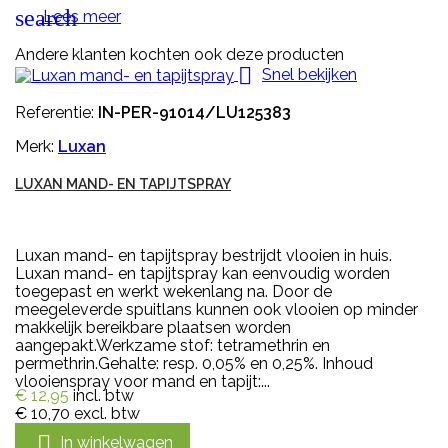
search
Lees meer
Andere klanten kochten ook deze producten

Snel bekijken
Referentie:
IN-PER-91014/LU125383
Merk:
Luxan
LUXAN MAND- EN TAPIJTSPRAY
Luxan mand- en tapijtspray bestrijdt vlooien in huis.
Luxan mand- en tapijtspray kan eenvoudig worden
toegepast en werkt wekenlang na. Door de
meegeleverde spuitlans kunnen ook vlooien op minder
makkelijk bereikbare plaatsen worden
aangepakt.Werkzame stof: tetramethrin en
permethrin.Gehalte: resp. 0,05% en 0,25%. Inhoud
vlooienspray voor mand en tapijt:...
€ 12,95
incl. btw
€ 10,70
excl. btw

In winkelwagen