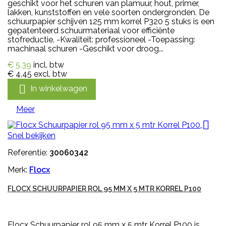
geschikt voor het schuren van plamuur, hout, primer,
lakken, kunststoffen en vele soorten ondergronden. De
schuurpapier schijven 125 mm korrel P320 5 stuks is een
gepatenteerd schuurmateriaal voor efficiënte
stofreductie. -Kwaliteit: professioneel -Toepassing:
machinaal schuren -Geschikt voor droog...
€ 5,39
incl. btw
€ 4,45
excl. btw

In winkelwagen
Meer

Snel bekijken
Referentie:
30060342
Merk:
Flocx
FLOCX SCHUURPAPIER ROL 95 MM X 5 MTR KORREL P100
Flocx Schuurpapier rol 95 mm x 5 mtr Korrel P100 is