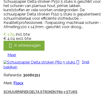
Schuurpapier Delta stroken P150 5 stuks is geschikt voor
het schuren van plamuur, hout, primer, lakken,
kunststoffen en vele soorten ondergronden. De
schuurpapier Delta stroken P150 5 stuks is gepatenteerd
schuurmateriaal voor efficiënte stofreductie. -
Kwaliteit:professioneel -Toepassing: machinaal schuren -
Afmeting:100 x 147mm -geschikt voor droog...
€ 4,89
incl. btw
€ 4,04
excl. btw

In winkelwagen
Meer

Snel
bekijken
Referentie:
30060311
Merk:
Flocx
SCHUURPAPIER DELTA STROKEN P80 5 STUKS