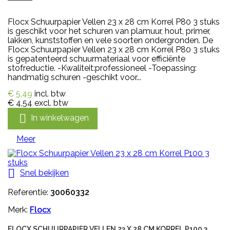
Flocx Schuurpapier Vellen 23 x 28 cm Korrel P80 3 stuks
is geschikt voor het schuren van plamuur, hout, primer,
lakken, kunststoffen en vele soorten ondergronden. De
Flocx Schuurpapier Vellen 23 x 28 cm Korrel P80 3 stuks
is gepatenteerd schuurmateriaal voor efficiënte
stofreductie. -Kwaliteit:professioneel -Toepassing:
handmatig schuren -geschikt voor...
€ 5,49
incl. btw
€ 4,54
excl. btw

In winkelwagen
Meer

Snel bekijken
Referentie:
30060332
Merk:
Flocx
FLOCX SCHUURPAPIER VELLEN 23 X 28 CM KORREL P100 3