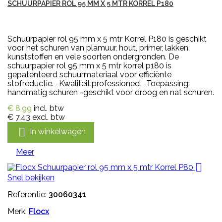
SCHUURPAPIER ROL 95 MM X 5 MTR KORREL P180
Schuurpapier rol 95 mm x 5 mtr Korrel P180 is geschikt
voor het schuren van plamuur, hout, primer, lakken,
kunststoffen en vele soorten ondergronden. De
schuurpapier rol 95 mm x 5 mtr korrel p180 is
gepatenteerd schuurmateriaal voor efficiënte
stofreductie. -Kwaliteit:professioneel -Toepassing:
handmatig schuren -geschikt voor droog en nat schuren.
€ 8,99
incl. btw
€ 7,43
excl. btw

In winkelwagen
Meer

Snel bekijken
Referentie:
30060341
Merk:
Flocx