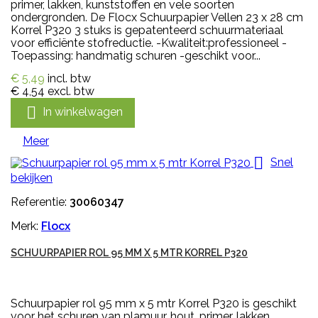
primer, lakken, kunststoffen en vele soorten
ondergronden. De Flocx Schuurpapier Vellen 23 x 28 cm
Korrel P320 3 stuks is gepatenteerd schuurmateriaal
voor efficiënte stofreductie. -Kwaliteit:professioneel -
Toepassing: handmatig schuren -geschikt voor...
€ 5,49
incl. btw
€ 4,54
excl. btw

In winkelwagen
Meer

Snel
bekijken
Referentie:
30060347
Merk:
Flocx
SCHUURPAPIER ROL 95 MM X 5 MTR KORREL P320
Schuurpapier rol 95 mm x 5 mtr Korrel P320 is geschikt
voor het schuren van plamuur, hout, primer, lakken,