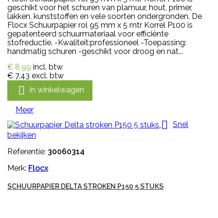
geschikt voor het schuren van plamuur, hout, primer,
lakken, kunststoffen en vele soorten ondergronden. De
Flocx Schuurpapier rol 95 mm x 5 mtr Korrel P100 is
gepatenteerd schuurmateriaal voor efficiënte
stofreductie. -Kwaliteit:professioneel -Toepassing:
handmatig schuren -geschikt voor droog en nat...
€ 8,99
incl. btw
€ 7,43
excl. btw

In winkelwagen
Meer

Snel
bekijken
Referentie:
30060314
Merk:
Flocx
SCHUURPAPIER DELTA STROKEN P150 5 STUKS