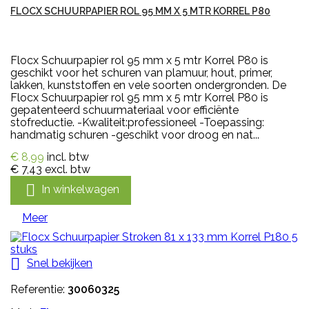
FLOCX SCHUURPAPIER ROL 95 MM X 5 MTR KORREL P80
Flocx Schuurpapier rol 95 mm x 5 mtr Korrel P80 is
geschikt voor het schuren van plamuur, hout, primer,
lakken, kunststoffen en vele soorten ondergronden. De
Flocx Schuurpapier rol 95 mm x 5 mtr Korrel P80 is
gepatenteerd schuurmateriaal voor efficiënte
stofreductie. -Kwaliteit:professioneel -Toepassing:
handmatig schuren -geschikt voor droog en nat...
€ 8,99
incl. btw
€ 7,43
excl. btw

In winkelwagen
Meer

Snel bekijken
Referentie:
30060325