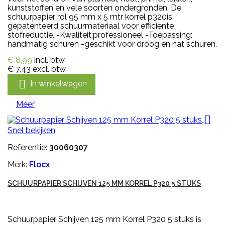
kunststoffen en vele soorten ondergronden. De
schuurpapier rol 95 mm x 5 mtr korrel p320is
gepatenteerd schuurmateriaal voor efficiënte
stofreductie. -Kwaliteit:professioneel -Toepassing:
handmatig schuren -geschikt voor droog en nat schuren.
€ 8,99
incl. btw
€ 7,43
excl. btw

In winkelwagen
Meer

Snel bekijken
Referentie:
30060307
Merk:
Flocx
SCHUURPAPIER SCHIJVEN 125 MM KORREL P320 5 STUKS
Schuurpapier Schijven 125 mm Korrel P320 5 stuks is