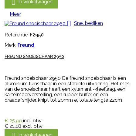

In winkelwagen
Meer

Snel bekijken
Referentie:
F2950
Merk:
Freund
FREUND SNOEISCHAAR 2950
Freund snoeischaar 2950 De freund snoeischaar is een
aluminium tuinschaar in een stabiele uitvoering. Het mes
van de snoeischaar heeft een xylan anti-kleeflaag, een
kartelmoerverstelling, een rubber buffer en een
draadafsnijder. knipt tot 20mm ø, totale lengte 22cm
€ 25,99
incl. btw
€ 21,48
excl. btw

In winkelwagen