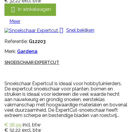
€ 32,22
excl. btw

In winkelwagen
Meer

Snel bekijken
Referentie:
G12203
Merk:
Gardena
SNOEISCHAAR EXPERTCUT
Snoeischaar Expertcut is ideaal voor hobbytuinierders.
De expertcut snoeischaar voor planten, bomen en
struiken is ideaal voor iedereen die veel waarde hecht
aan nauwkeurig en grondig snoeien, eersteklas
vakmanschap met hoogwaardige materialen en bovenal
veel duurzaamheid. De ExpertCut-snoeischaar heeft
extreem scherpe en bestendige bladen van roestvrij...
€ 38,99
incl. btw
€ 32,22
excl. btw