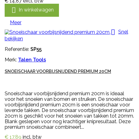
€ 14,87
excl. btw

In winkelwagen
Meer

Snel
bekijken
Referentie:
SP55
Merk:
Talen Tools
SNOEISCHAAR VOORBIJSNIJDEND PREMIUM 20CM
Snoeischaar voorbijsnijdend premium 20cm is ideaal
voor het snoeien van bomen en struiken. De snoeischaar
voorbijsnijdend premium 20cm is een snoeischaar voor
levende takken. De snoeischaar voorbijsnijdend premium
20cm is geschikt voor het snoeien van takken tot 20mm.
Blank geslepen voor nog krachtiger knipresultaat. Deze
premium snoeischaar combineert...
€ 17,89
incl. btw