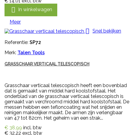
€ 14,01
excl. btw

In winkelwagen
Meer

Snel bekijken
Referentie:
SP72
Merk:
Talen Tools
GRASSCHAAR VERTICAAL TELESCOPISCH
Grasschaar verticaal telescopisch heeft een bovenblad
dat is gemaakt van middel hard koolstofstaal. Het
onderblad van de grasschaar verticaal telescopisch is
gemaakt van verchroomd middel hard koolstofstaal. De
messen hebben een tefloncoating wat het snijden en
reinigen makkelijker maakt. De armen zijn verlengbaar
van 47 tot 82cm. Het geheim van een strak...
€ 38,99
incl. btw
€ 32,22
excl. btw