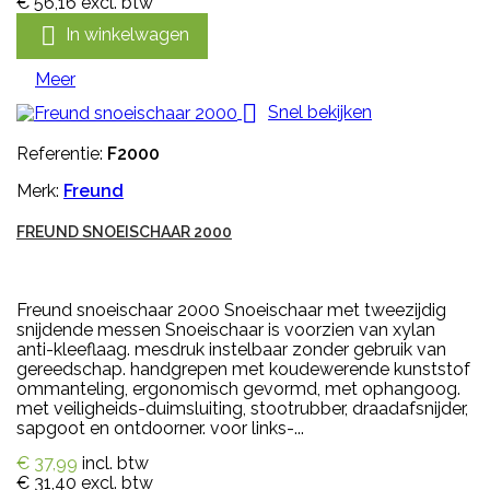
€ 56,16
excl. btw

In winkelwagen
Meer

Snel bekijken
Referentie:
F2000
Merk:
Freund
FREUND SNOEISCHAAR 2000
Freund snoeischaar 2000 Snoeischaar met tweezijdig
snijdende messen Snoeischaar is voorzien van xylan
anti-kleeflaag. mesdruk instelbaar zonder gebruik van
gereedschap. handgrepen met koudewerende kunststof
ommanteling, ergonomisch gevormd, met ophangoog.
met veiligheids-duimsluiting, stootrubber, draadafsnijder,
sapgoot en ontdoorner. voor links-...
€ 37,99
incl. btw
€ 31,40
excl. btw