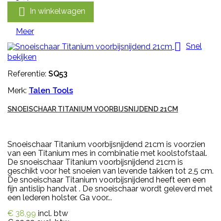

In winkelwagen
Meer

Snel
bekijken
Referentie:
SQ53
Merk:
Talen Tools
SNOEISCHAAR TITANIUM VOORBIJSNIJDEND 21CM
Snoeischaar Titanium voorbijsnijdend 21cm is voorzien
van een Titanium mes in combinatie met koolstofstaal.
De snoeischaar Titanium voorbijsnijdend 21cm is
geschikt voor het snoeien van levende takken tot 2,5 cm.
De snoeischaar Titanium voorbijsnijdend heeft een een
fijn antislip handvat . De snoeischaar wordt geleverd met
een lederen holster. Ga voor...
€ 38,99
incl. btw