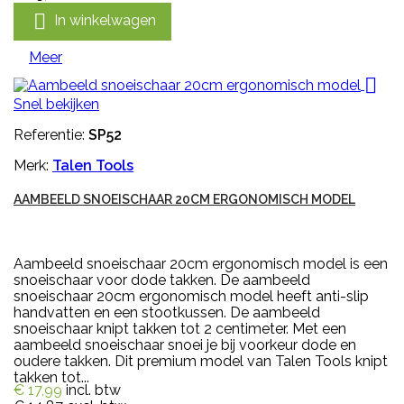

In winkelwagen
Meer

Snel bekijken
Referentie:
SP52
Merk:
Talen Tools
AAMBEELD SNOEISCHAAR 20CM ERGONOMISCH MODEL
Aambeeld snoeischaar 20cm ergonomisch model is een
snoeischaar voor dode takken. De aambeeld
snoeischaar 20cm ergonomisch model heeft anti-slip
handvatten en een stootkussen. De aambeeld
snoeischaar knipt takken tot 2 centimeter. Met een
aambeeld snoeischaar snoei je bij voorkeur dode en
oudere takken. Dit premium model van Talen Tools knipt
takken tot...
€ 17,99
incl. btw