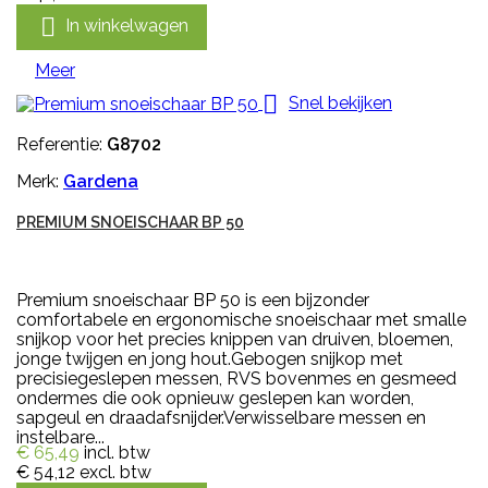

In winkelwagen
Meer

Snel bekijken
Referentie:
G8702
Merk:
Gardena
PREMIUM SNOEISCHAAR BP 50
Premium snoeischaar BP 50 is een bijzonder
comfortabele en ergonomische snoeischaar met smalle
snijkop voor het precies knippen van druiven, bloemen,
jonge twijgen en jong hout.Gebogen snijkop met
precisiegeslepen messen, RVS bovenmes en gesmeed
ondermes die ook opnieuw geslepen kan worden,
sapgeul en draadafsnijder.Verwisselbare messen en
instelbare...
€ 65,49
incl. btw
€ 54,12
excl. btw