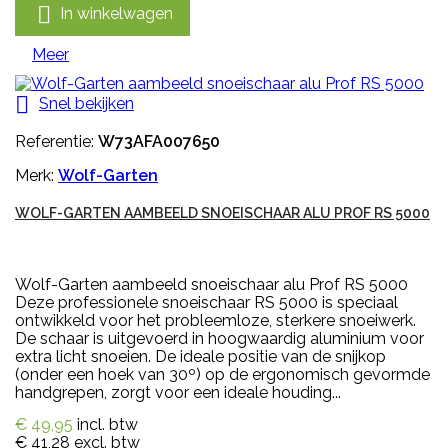

In winkelwagen
Meer

Snel bekijken
Referentie:
W73AFA007650
Merk:
Wolf-Garten
WOLF-GARTEN AAMBEELD SNOEISCHAAR ALU PROF RS 5000
Wolf-Garten aambeeld snoeischaar alu Prof RS 5000
Deze professionele snoeischaar RS 5000 is speciaal
ontwikkeld voor het probleemloze, sterkere snoeiwerk.
De schaar is uitgevoerd in hoogwaardig aluminium voor
extra licht snoeien. De ideale positie van de snijkop
(onder een hoek van 30º) op de ergonomisch gevormde
handgrepen, zorgt voor een ideale houding...
€ 49,95
incl. btw
€ 41,28
excl. btw