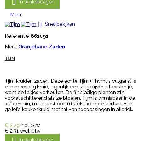

In winkelwagen
Meer

Snel bekijken
Referentie:
661091
Merk:
Oranjeband Zaden
TIJM
Tijm kruiden zaden. Deze echte Tijm (Thymus vulgaris) is
een meerjarig kruid, eigenlijk een laagblijvend heestertje,
want de takjes verhouten. De fijnbladige planten zijn
vooral schitterend als ze bloeien. Tijm is onmisbaar in de
kruidentuin, maar past ook uitstekend in de siertuin. Een
geliefd keukenkruid met tal van toepassingen in allerlei...
€ 2,79
incl. btw
€ 2,31
excl. btw

In winkelwagen