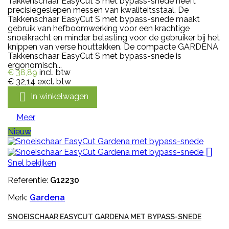
Takkenschaar EasyCut S met bypass-snede heeft
precisiegeslepen messen van kwaliteitsstaal. De
Takkenschaar EasyCut S met bypass-snede maakt
gebruik van hefboomwerking voor een krachtige
snoeikracht en minder belasting voor de gebruiker bij het
knippen van verse houttakken. De compacte GARDENA
Takkenschaar EasyCut S met bypass-snede is
ergonomisch...
€ 38,89
incl. btw
€ 32,14
excl. btw

In winkelwagen
Meer
Nieuw

Snel bekijken
Referentie:
G12230
Merk:
Gardena
SNOEISCHAAR EASYCUT GARDENA MET BYPASS-SNEDE