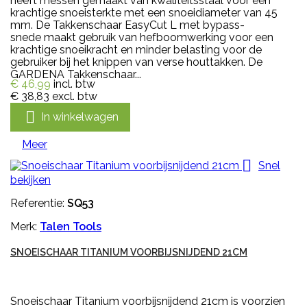
heeft messen gemaakt van kwaliteitsstaal voor een
krachtige snoeisterkte met een snoeidiameter van 45
mm. De Takkenschaar EasyCut L met bypass-
snede maakt gebruik van hefboomwerking voor een
krachtige snoeikracht en minder belasting voor de
gebruiker bij het knippen van verse houttakken. De
GARDENA Takkenschaar...
€ 46,99
incl. btw
€ 38,83
excl. btw

In winkelwagen
Meer

Snel
bekijken
Referentie:
SQ53
Merk:
Talen Tools
SNOEISCHAAR TITANIUM VOORBIJSNIJDEND 21CM
Snoeischaar Titanium voorbijsnijdend 21cm is voorzien