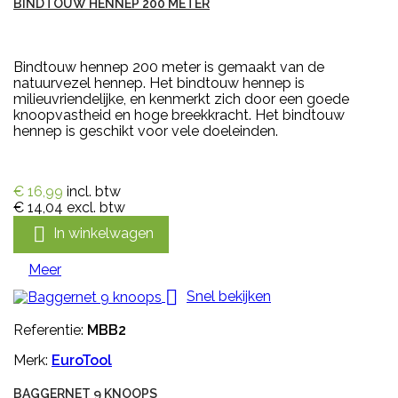
BINDTOUW HENNEP 200 METER
Bindtouw hennep 200 meter is gemaakt van de
natuurvezel hennep. Het bindtouw hennep is
milieuvriendelijke, en kenmerkt zich door een goede
knoopvastheid en hoge breekkracht. Het bindtouw
hennep is geschikt voor vele doeleinden.
€ 16,99
incl. btw
€ 14,04
excl. btw

In winkelwagen
Meer

Snel bekijken
Referentie:
MBB2
Merk:
EuroTool
BAGGERNET 9 KNOOPS