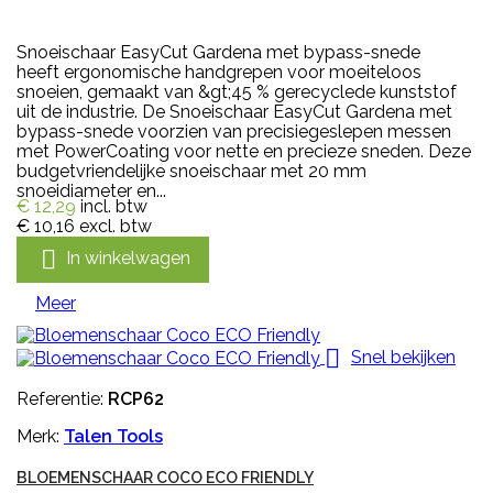
Snoeischaar EasyCut Gardena met bypass-snede
heeft ergonomische handgrepen voor moeiteloos
snoeien, gemaakt van &gt;45 % gerecyclede kunststof
uit de industrie. De Snoeischaar EasyCut Gardena met
bypass-snede voorzien van precisiegeslepen messen
met PowerCoating voor nette en precieze sneden. Deze
budgetvriendelijke snoeischaar met 20 mm
snoeidiameter en...
€ 12,29
incl. btw
€ 10,16
excl. btw

In winkelwagen
Meer

Snel bekijken
Referentie:
RCP62
Merk:
Talen Tools
BLOEMENSCHAAR COCO ECO FRIENDLY