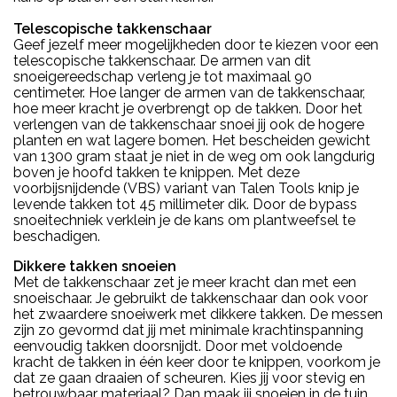
Telescopische takkenschaar
Geef jezelf meer mogelijkheden door te kiezen voor een
telescopische takkenschaar. De armen van dit
snoeigereedschap verleng je tot maximaal 90
centimeter. Hoe langer de armen van de takkenschaar,
hoe meer kracht je overbrengt op de takken. Door het
verlengen van de takkenschaar snoei jij ook de hogere
planten en wat lagere bomen. Het bescheiden gewicht
van 1300 gram staat je niet in de weg om ook langdurig
boven je hoofd takken te knippen. Met deze
voorbijsnijdende (VBS) variant van Talen Tools knip je
levende takken tot 45 millimeter dik. Door de bypass
snoeitechniek verklein je de kans om plantweefsel te
beschadigen.
Dikkere takken snoeien
Met de takkenschaar zet je meer kracht dan met een
snoeischaar. Je gebruikt de takkenschaar dan ook voor
het zwaardere snoeiwerk met dikkere takken. De messen
zijn zo gevormd dat jij met minimale krachtinspanning
eenvoudig takken doorsnijdt. Door met voldoende
kracht de takken in één keer door te knippen, voorkom je
dat ze gaan draaien of scheuren. Kies jij voor stevig en
betrouwbaar materiaal? Dan maak jij snoeien in de tuin