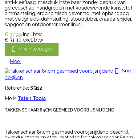
anti-kleeflaag. mesdruk instelbaar zonder gebruik van
gereedschap. handgrepen met koudewerende kunststof
ommanteling, ergonomisch gevormd, met ophangoog.
met veiligheids-duimsluiting, stootrubber, draadafsnijder,
sapgoot en ontdoorner. voor links-...
€ 37,99
incl. btw
€ 31,40
excl. btw

In winkelwagen
Meer

Snel
bekijken
Referentie:
SQ12
Merk:
Talen Tools
TAKKENSCHAAR 85CM GESMEED VOORBIJSNIJDEND
Takkenschaar 85cm gesmeed voorbijsnijdend beschikt
over duurzaam en sterk materiaalDe takkenschaar 85cm