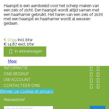
Haarspit is een aambeeld voor het scherp maken van
een zeis of zicht. Een haarspit wordt altijd samen met
een haarhamer gebruikt. Het haren van een zeis of zicht
met een haarspit en haarhamer wordt al eeuwen
gedaan.
€ 17,99
incl. btw
€ 14,87
excl. btw

In winkelwagen
Meer
INFORMATIE


ONS BEDRIJF


UW ACCOUNT


CONTACTEER ONS


Beheer uw cookies en privacy
Nieuwsbrief