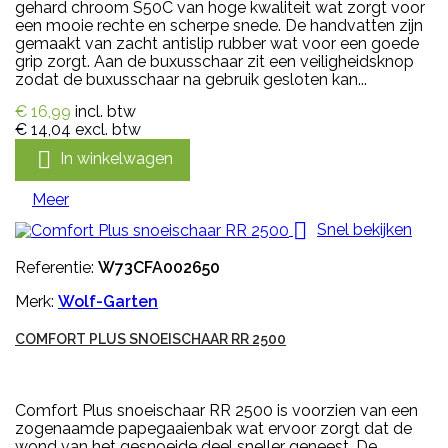
gehard chroom S50C van hoge kwaliteit wat zorgt voor
een mooie rechte en scherpe snede. De handvatten zijn
gemaakt van zacht antislip rubber wat voor een goede
grip zorgt. Aan de buxusschaar zit een veiligheidsknop
zodat de buxusschaar na gebruik gesloten kan...
€ 16,99
incl. btw
€ 14,04
excl. btw

In winkelwagen
Meer

Snel bekijken
Referentie:
W73CFA002650
Merk:
Wolf-Garten
COMFORT PLUS SNOEISCHAAR RR 2500
Comfort Plus snoeischaar RR 2500 is voorzien van een
zogenaamde papegaaienbak wat ervoor zorgt dat de
wond van het gesnoeide deel sneller geneest. De