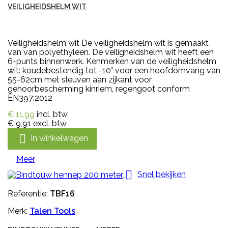
VEILIGHEIDSHELM WIT
Veiligheidshelm wit De veiligheidshelm wit is gemaakt
van van polyethyleen. De veiligheidshelm wit heeft een
6-punts binnenwerk. Kenmerken van de veiligheidshelm
wit: koudebestendig tot -10° voor een hoofdomvang van
55-62cm met sleuven aan zijkant voor
gehoorbescherming kinriem, regengoot conform
EN397:2012
€ 11,99
incl. btw
€ 9,91
excl. btw

In winkelwagen
Meer

Snel bekijken
Referentie:
TBF16
Merk:
Talen Tools