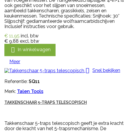
van voegenmessen. De Tuingereedschapslijper 4-in-1 is
ook geschikt voor het slijpen van snoeimessen,
aambeeld takkenscharen, grassikkels, zeisen en
keukenmessen. Technische specificaties: Snijhoek: 30°
Slijpschijf: gediamanteerde wolfraamcarbidschijven
Inclusief instructies voor gebruik.
€ 11,95
incl. btw
€ 9,88
excl. btw

In winkelwagen
Meer

Snel bekijken
Referentie:
SQ11
Merk:
Talen Tools
TAKKENSCHAAR 5-TRAPS TELESCOPISCH
Takkenschaar 5-traps telescopisch geeft je extra kracht
door de kracht van het 5-trapsmechanisme. De