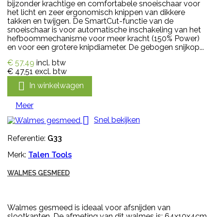
bijzonder krachtige en comfortabele snoeischaar voor
het licht en zeer ergonomisch knippen van dikkere
takken en twijgen. De SmartCut-functie van de
snoeischaar is voor automatische inschakeling van het
hefboommechanisme voor meer kracht (150% Power)
en voor een grotere knipdiameter. De gebogen snijkop...
€ 57,49
incl. btw
€ 47,51
excl. btw

In winkelwagen
Meer

Snel bekijken
Referentie:
G33
Merk:
Talen Tools
WALMES GESMEED
Walmes gesmeed is ideaal voor afsnijden van
slootkanten. De afmeting van dit walmes is: 64x10x4cm.