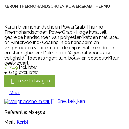
KERON THERMOHANDSCHOEN POWERGRAB THERMO
Keron thermohandschoen PowerGrab Thermo
Thermohandschoen PowerGrab.• Hoge kwaliteit
gebreide handschoen van polyester/katoen met latex
en wintervoering• Coating in de handpalm en
vingertoppen voor een goede grip in natte en droge
omstandigheden• Duim is 100% gecoat voor extra
veiligheid• Toepassingen: tuin, bouw en bosbouwKleur:
geel/zwart.
€ 7,49
incl. btw
€ 6,19
excl. btw

In winkelwagen
Meer

Snel bekijken
Referentie:
M34502
Merk:
Kerbl