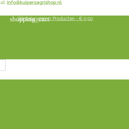
il:
info@kuipersagrishop.nl
shopping_cart
Winkelwagen:
0
Producten - € 0,00