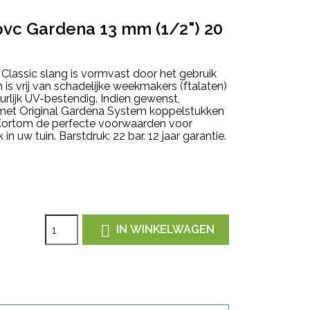
 pvc Gardena 13 mm (1/2") 20
lassic slang is vormvast door het gebruik
s vrij van schadelijke weekmakers (ftalaten)
urlijk UV-bestendig. Indien gewenst,
 met Original Gardena System koppelstukken
Kortom de perfecte voorwaarden voor
in uw tuin. Barstdruk: 22 bar. 12 jaar garantie.

IN WINKELWAGEN