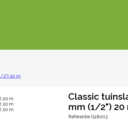
1/2") 20 m
Classic tuins
mm (1/2") 20
Referentie
G18003