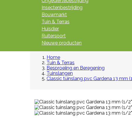
Ongediertebestrijding
Insectenbestrijding
Bouwmarkt
Tuin & Terras
Huisdier
Ruitersport
Nieuwe producten
Home
Tuin & Terras
Besproeiing en Beregening
Tuinslangen
Classic tuinslang pvc Gardena 13 mm (