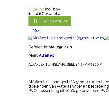
€ 138,99
incl. btw
€ 114,87
excl. btw

In winkelwagen
Meer
Referentie:
MAL250-100
Merk:
Alfaflex
ALFAFLEX TUINSLANG GEEL 1" (25MM ) 100 M
Alfaflex tuinslang geel 1" (25mm ) 100 m is e
doeleinden van wateraanvoer en besproeiing,
PVC• Tussenlaag uit 100% gerecycleerd PVC• 