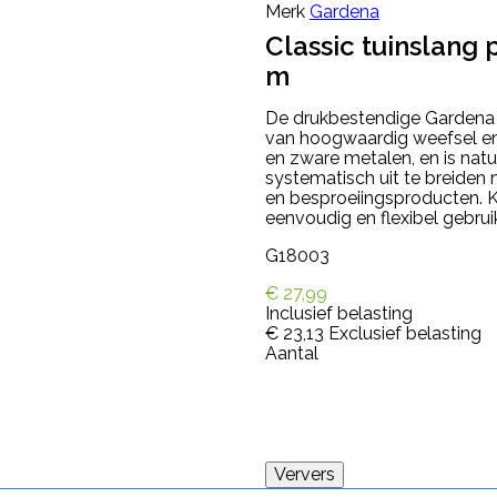
Merk
Gardena
Classic tuinslang
m
De drukbestendige Gardena C
van hoogwaardig weefsel en i
en zware metalen, en is natu
systematisch uit te breiden
en besproeiingsproducten. 
eenvoudig en flexibel gebruik 
G18003
€ 27,99
Inclusief belasting
€ 23,13
Exclusief belasting
Aantal