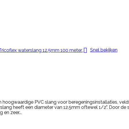

Snel bekijken
n hoogwaardige PVC slang voor beregeningsinstallaties, veld
rslang heeft een diameter van 12.5mm oftewel 1/2". Door de sp
g en zeer...