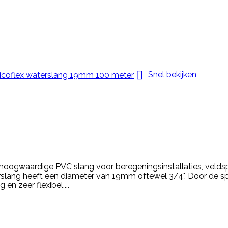

Snel bekijken
hoogwaardige PVC slang voor beregeningsinstallaties, veldsp
erslang heeft een diameter van 19mm oftewel 3/4". Door de spe
 en zeer flexibel....