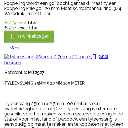
koppeling wordt een 90° bocht gemaakt. Maat tyleen
koppeling knie 90°: 20 mm Maat schroefaansluiting: 3/4''
Werkdruk : max 16 bar
€ 2,59
incl. btw
€ 2,14
excl. btw

In winkelwagen
Meer

Snel
bekijken
Referentie:
MT2527
TYLEENSLANG 25MM X 2.7MM 100 METER
Tyleenslang 25mm x 2.7mm 100 meter is een
waterleidingbuis op rol. Deze tyleenslang is uitermate
geschikt voor het maken van een watervoorziening in de
stal of voor in het land of paddock. een tyleenslang is
eenvoudig op maat te maken en te koppelen met tyleen