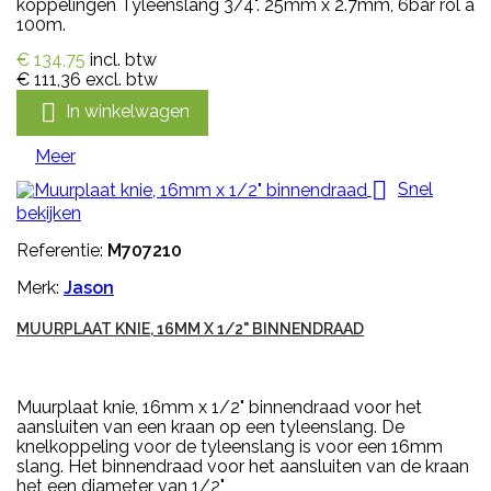
koppelingen Tyleenslang 3/4". 25mm x 2.7mm, 6bar rol a
100m.
€ 134,75
incl. btw
€ 111,36
excl. btw

In winkelwagen
Meer

Snel
bekijken
Referentie:
M707210
Merk:
Jason
MUURPLAAT KNIE, 16MM X 1/2" BINNENDRAAD
Muurplaat knie, 16mm x 1/2" binnendraad voor het
aansluiten van een kraan op een tyleenslang. De
knelkoppeling voor de tyleenslang is voor een 16mm
slang. Het binnendraad voor het aansluiten van de kraan
het een diameter van 1/2"