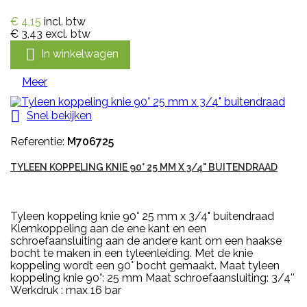
€ 4,15
incl. btw
€ 3,43
excl. btw

In winkelwagen
Meer

Snel bekijken
Referentie:
M706725
TYLEEN KOPPELING KNIE 90° 25 MM X 3/4" BUITENDRAAD
Tyleen koppeling knie 90° 25 mm x 3/4" buitendraad
Klemkoppeling aan de ene kant en een
schroefaansluiting aan de andere kant om een haakse
bocht te maken in een tyleenleiding. Met de knie
koppeling wordt een 90° bocht gemaakt. Maat tyleen
koppeling knie 90°: 25 mm Maat schroefaansluiting: 3/4''
Werkdruk : max 16 bar