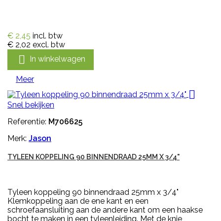
€ 2,45
incl. btw
€ 2,02
excl. btw

In winkelwagen
Meer

Snel bekijken
Referentie:
M706625
Merk:
Jason
TYLEEN KOPPELING 90 BINNENDRAAD 25MM X 3/4"
Tyleen koppeling 90 binnendraad 25mm x 3/4"
Klemkoppeling aan de ene kant en een
schroefaansluiting aan de andere kant om een haakse
bocht te maken in een tyleenleiding. Met de knie