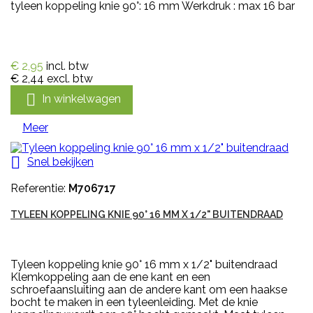
tyleen koppeling knie 90°: 16 mm Werkdruk : max 16 bar
€ 2,95
incl. btw
€ 2,44
excl. btw

In winkelwagen
Meer

Snel bekijken
Referentie:
M706717
TYLEEN KOPPELING KNIE 90° 16 MM X 1/2" BUITENDRAAD
Tyleen koppeling knie 90° 16 mm x 1/2" buitendraad
Klemkoppeling aan de ene kant en een
schroefaansluiting aan de andere kant om een haakse
bocht te maken in een tyleenleiding. Met de knie