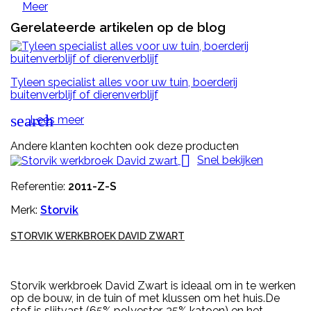
Meer
Gerelateerde artikelen op de blog
Tyleen specialist alles voor uw tuin, boerderij
buitenverblijf of dierenverblijf
search
Lees meer
Andere klanten kochten ook deze producten

Snel bekijken
Referentie:
2011-Z-S
Merk:
Storvik
STORVIK WERKBROEK DAVID ZWART
Storvik werkbroek David Zwart is ideaal om in te werken
op de bouw, in de tuin of met klussen om het huis.De
stof is slijtvast (65% polyester, 35% katoen) en het