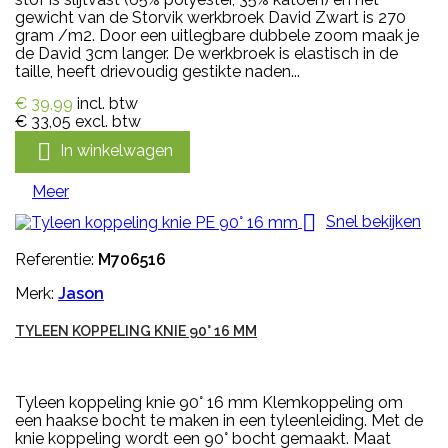
gewicht van de Storvik werkbroek David Zwart is 270
gram /m2. Door een uitlegbare dubbele zoom maak je
de David 3cm langer. De werkbroek is elastisch in de
taille, heeft drievoudig gestikte naden...
€ 39,99
incl. btw
€ 33,05
excl. btw

In winkelwagen
Meer

Snel bekijken
Referentie:
M706516
Merk:
Jason
TYLEEN KOPPELING KNIE 90° 16 MM
Tyleen koppeling knie 90° 16 mm Klemkoppeling om
een haakse bocht te maken in een tyleenleiding. Met de
knie koppeling wordt een 90° bocht gemaakt. Maat