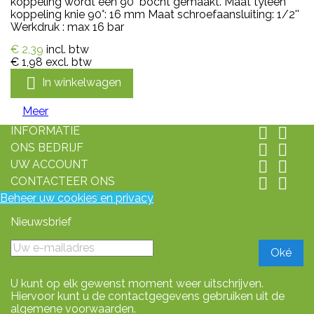
koppeling wordt een 90° bocht gemaakt. Maat tyleen
koppeling knie 90°: 16 mm Maat schroefaansluiting: 1/2''
Werkdruk : max 16 bar
€ 2,39
incl. btw
€ 1,98
excl. btw

In winkelwagen
Meer
INFORMATIE


ONS BEDRIJF


UW ACCOUNT


CONTACTEER ONS


Beheer uw cookies en privacy
Nieuwsbrief
U kunt op elk gewenst moment weer uitschrijven.
Hiervoor kunt u de contactgegevens gebruiken uit de
algemene voorwaarden.