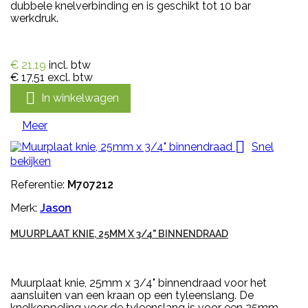
dubbele knelverbinding en is geschikt tot 10 bar
werkdruk.
€ 21,19
incl. btw
€ 17,51
excl. btw

In winkelwagen
Meer

Snel
bekijken
Referentie:
M707212
Merk:
Jason
MUURPLAAT KNIE, 25MM X 3/4" BINNENDRAAD
Muurplaat knie, 25mm x 3/4" binnendraad voor het
aansluiten van een kraan op een tyleenslang. De
knelkoppeling voor de tyleenslang is voor een 25mm