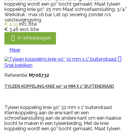
koppeling wordt een 90° bocht gemaakt. Maat tyleen
koppeling knie 90°: 25 mm Maat schroefaansluiting: 3/4''
Werkdruk : max 16 bar Let op: levering zonder rvs
verstevigingsring
€ 4,19
incl. btw
€ 3,46
excl. btw

In winkelwagen
Meer

Snel bekijken
Referentie:
M706732
TYLEEN KOPPELING KNIE 90° 32 MM X 1" BUITENDRAAD
Tyleen koppeling knie 90° 32 mm x 1" buitendraad
Klemkoppeling aan de ene kant en een
schroefaansluiting aan de andere kant om een haakse
bocht te maken in een tyleenleiding. Met de knie
koppeling wordt een 90° bocht gemaakt. Maat tyleen