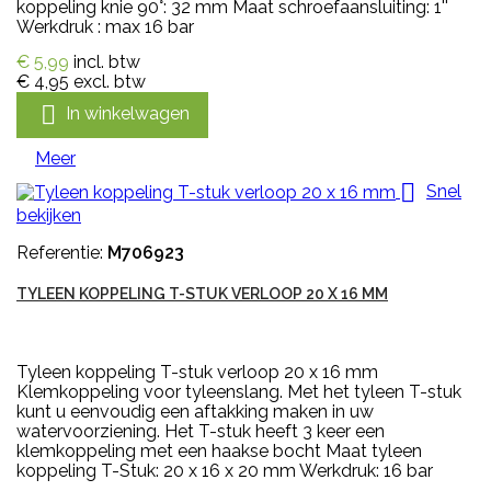
koppeling knie 90°: 32 mm Maat schroefaansluiting: 1''
Werkdruk : max 16 bar
€ 5,99
incl. btw
€ 4,95
excl. btw

In winkelwagen
Meer

Snel
bekijken
Referentie:
M706923
TYLEEN KOPPELING T-STUK VERLOOP 20 X 16 MM
Tyleen koppeling T-stuk verloop 20 x 16 mm
Klemkoppeling voor tyleenslang. Met het tyleen T-stuk
kunt u eenvoudig een aftakking maken in uw
watervoorziening. Het T-stuk heeft 3 keer een
klemkoppeling met een haakse bocht Maat tyleen
koppeling T-Stuk: 20 x 16 x 20 mm Werkdruk: 16 bar