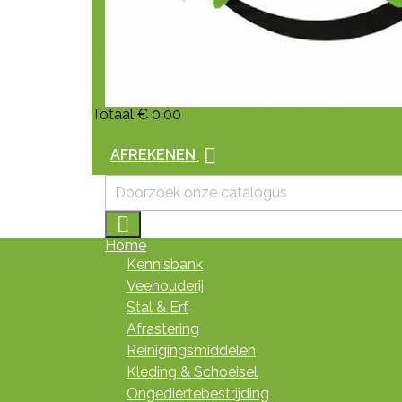
Totaal
€ 0,00

AFREKENEN

Home
Kennisbank
Veehouderij
Stal & Erf
Afrastering
Reinigingsmiddelen
Kleding & Schoeisel
Ongediertebestrijding