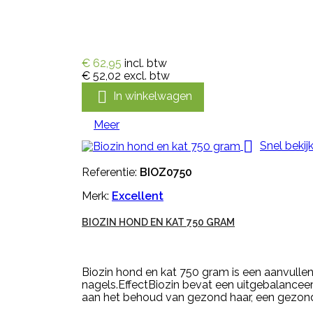
€ 62,95
incl. btw
€ 52,02
excl. btw

In winkelwagen
Meer

Snel bekij
Referentie:
BIOZ0750
Merk:
Excellent
BIOZIN HOND EN KAT 750 GRAM
Biozin hond en kat 750 gram is een aanvulle
nagels.EffectBiozin bevat een uitgebalanceer
aan het behoud van gezond haar, een gezonde