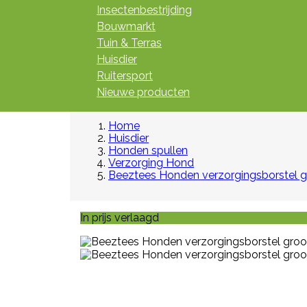
Insectenbestrijding
Bouwmarkt
Tuin & Terras
Huisdier
Ruitersport
Nieuwe producten
Home
Huisdier
Honden spullen
Verzorging Hond
Beeztees Honden verzorgingsborstel g
In prijs verlaagd