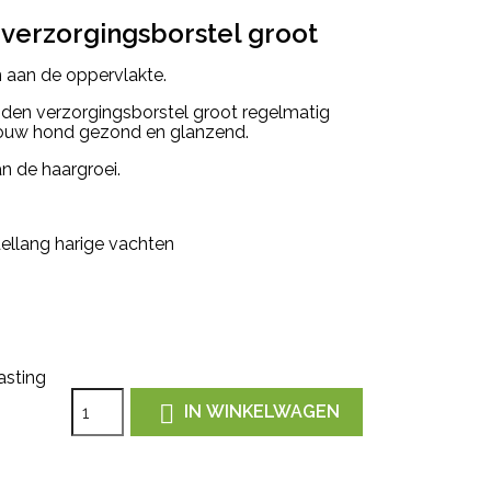
verzorgingsborstel groot
en aan de oppervlakte.
den verzorgingsborstel groot regelmatig
n jouw hond gezond en glanzend.
van de haargroei.
dellang harige vachten
asting

IN WINKELWAGEN