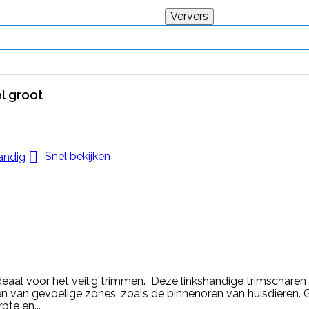
l groot

Snel bekijken
deaal voor het veilig trimmen. Deze linkshandige trimscharen
mmen van gevoelige zones, zoals de binnenoren van huisdiere
pte en...