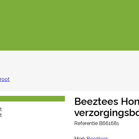
root
Beeztees Ho
verzorgingsbo
Referentie
B661681
Merk
Beeztees