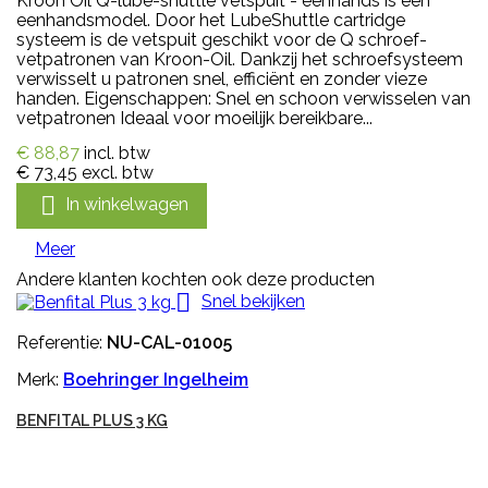
Kroon Oil Q-lube-shuttle vetspuit - eenhands is een
eenhandsmodel. Door het LubeShuttle cartridge
systeem is de vetspuit geschikt voor de Q schroef-
vetpatronen van Kroon-Oil. Dankzij het schroefsysteem
verwisselt u patronen snel, efficiënt en zonder vieze
handen. Eigenschappen: Snel en schoon verwisselen van
vetpatronen Ideaal voor moeilijk bereikbare...
€ 88,87
incl. btw
€ 73,45
excl. btw

In winkelwagen
Meer
Andere klanten kochten ook deze producten

Snel bekijken
Referentie:
NU-CAL-01005
Merk:
Boehringer Ingelheim
BENFITAL PLUS 3 KG