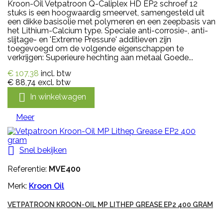
Kroon-Oil Vetpatroon Q-Caliplex HD EP2 schroef 12
stuks is een hoogwaardig smeervet, samengesteld uit
een dikke basisolie met polymeren en een zeepbasis van
het Lithium-Calcium type. Speciale anti-corrosie-, anti-
slijtage- en 'Extreme Pressure' additieven zijn
toegevoegd om de volgende eigenschappen te
verkrijgen: Superieure hechting aan metaal Goede...
€ 107,38
incl. btw
€ 88,74
excl. btw

In winkelwagen
Meer

Snel bekijken
Referentie:
MVE400
Merk:
Kroon Oil
VETPATROON KROON-OIL MP LITHEP GREASE EP2 400 GRAM