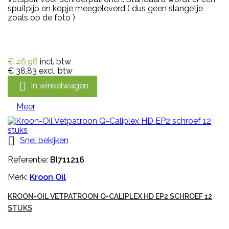
spuitpijp en kopje meegeleverd ( dus geen slangetje
zoals op de foto )
€ 46,98
incl. btw
€ 38,83
excl. btw

In winkelwagen
Meer

Snel bekijken
Referentie:
BI711216
Merk:
Kroon Oil
KROON-OIL VETPATROON Q-CALIPLEX HD EP2 SCHROEF 12
STUKS