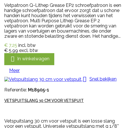
Vetpatroon Q-Lithep Grease EP2 schroefpatroon is een
handige schroefpatroon dat ervoor zorgt dat u schone
handen kunt houden tijdens het verwisselen van het
vetpatroon. Multi Purpose Lithep Grease EP 2
vetpatroon kan worden gebruikt voor de smering van
lagers van voertuigen en bouwmachines, die onder
zware en stotende belasting dienst doen. Het handige...
€ 7,25
incl. btw
€ 5,99
excl. btw

In winkelwagen
Meer

Snel bekijken
Referentie:
M18905-1
VETSPUITSLANG 30 CM VOOR VETSPUIT
Vetspuitslang 30 cm voor vetspuit is een losse slang
voor een vetspuit. Universele vetspuitslang met g 1/8''