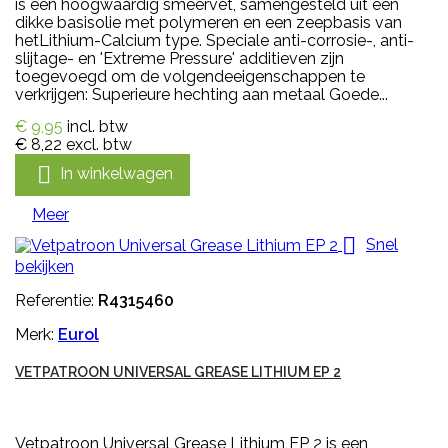
is een hoogwaardig smeervet, samengesteld uit een
dikke basisolie met polymeren en een zeepbasis van
hetLithium-Calcium type. Speciale anti-corrosie-, anti-
slijtage- en 'Extreme Pressure' additieven zijn
toegevoegd om de volgendeeigenschappen te
verkrijgen: Superieure hechting aan metaal Goede...
€ 9,95
incl. btw
€ 8,22
excl. btw

In winkelwagen
Meer

Snel
bekijken
Referentie:
R4315460
Merk:
Eurol
VETPATROON UNIVERSAL GREASE LITHIUM EP 2
Vetpatroon Universal Grease Lithium EP 2 is een