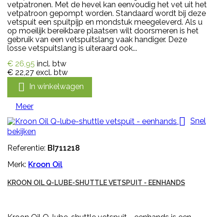
vetpatronen. Met de hevel kan eenvoudig het vet uit het
vetpatroon gepompt worden. Standaard wordt bij deze
vetspuit een spuitpijp en mondstuk meegeleverd. Als u
op moeilijk bereikbare plaatsen wilt doorsmeren is het
gebruik van een vetspuitslang vaak handiger. Deze
losse vetspuitslang is uiteraard ook...
€ 26,95
incl. btw
€ 22,27
excl. btw

In winkelwagen
Meer

Snel
bekijken
Referentie:
BI711218
Merk:
Kroon Oil
KROON OIL Q-LUBE-SHUTTLE VETSPUIT - EENHANDS