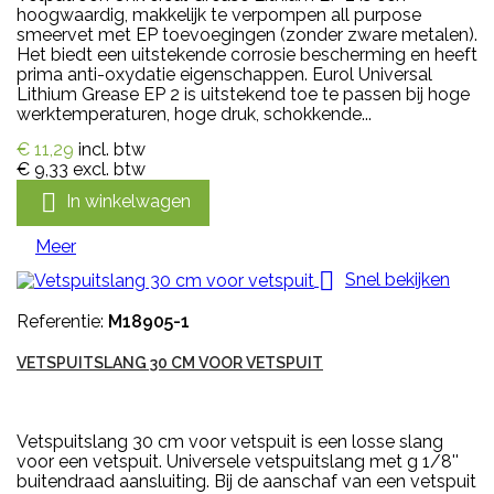
hoogwaardig, makkelijk te verpompen all purpose
smeervet met EP toevoegingen (zonder zware metalen).
Het biedt een uitstekende corrosie bescherming en heeft
prima anti-oxydatie eigenschappen. Eurol Universal
Lithium Grease EP 2 is uitstekend toe te passen bij hoge
werktemperaturen, hoge druk, schokkende...
€ 11,29
incl. btw
€ 9,33
excl. btw

In winkelwagen
Meer

Snel bekijken
Referentie:
M18905-1
VETSPUITSLANG 30 CM VOOR VETSPUIT
Vetspuitslang 30 cm voor vetspuit is een losse slang
voor een vetspuit. Universele vetspuitslang met g 1/8''
buitendraad aansluiting. Bij de aanschaf van een vetspuit