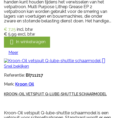
handen kunt houden tijdens het verwisselen van het
vetpatroon. Multi Purpose Lithep Grease EP 2
vetpatroon kan worden gebruikt voor de smering van
lagers van voertuigen en bouwmachines, die onder
zware en stotende belasting dienst doen. Het handige...
€ 7,25
incl. btw
€ 5,99
excl. btw

In winkelwagen
Meer

Snel bekijken
Referentie:
BI711217
Merk:
Kroon Oil
KROON-OIL VETSPUIT Q-LUBE-SHUTTLE SCHAARMODEL
Kroon-Oil vetspuit Q-lube-shuttle schaarmodel is een
vetspuit voor schroefpatronen. Standaard wordt er een