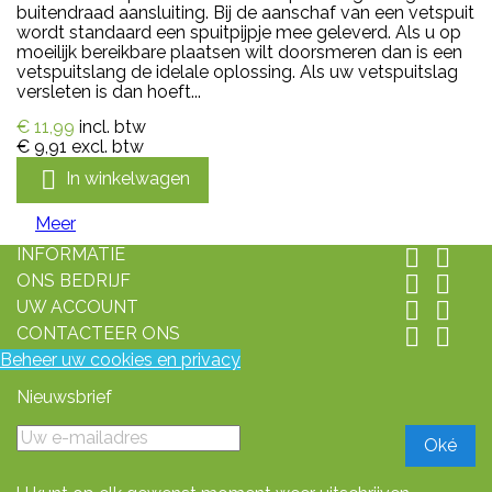
buitendraad aansluiting. Bij de aanschaf van een vetspuit
wordt standaard een spuitpijpje mee geleverd. Als u op
moeilijk bereikbare plaatsen wilt doorsmeren dan is een
vetspuitslang de idelale oplossing. Als uw vetspuitslag
versleten is dan hoeft...
€ 11,99
incl. btw
€ 9,91
excl. btw

In winkelwagen
Meer
INFORMATIE


ONS BEDRIJF


UW ACCOUNT


CONTACTEER ONS


Beheer uw cookies en privacy
Nieuwsbrief