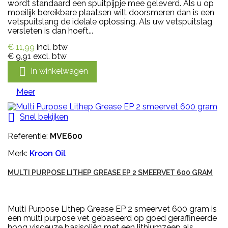
wordt standaard een spuitpijpje mee geleverd. Als u op
moeilijk bereikbare plaatsen wilt doorsmeren dan is een
vetspuitslang de idelale oplossing. Als uw vetspuitslag
versleten is dan hoeft...
€ 11,99
incl. btw
€ 9,91
excl. btw

In winkelwagen
Meer

Snel bekijken
Referentie:
MVE600
Merk:
Kroon Oil
MULTI PURPOSE LITHEP GREASE EP 2 SMEERVET 600 GRAM
Multi Purpose Lithep Grease EP 2 smeervet 600 gram is
een multi purpose vet gebaseerd op goed geraffineerde
hoog visceuze basisoliën met een lithiumzeep als