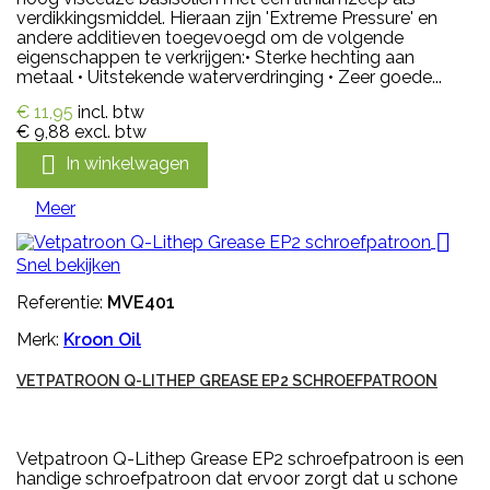
verdikkingsmiddel. Hieraan zijn 'Extreme Pressure' en
andere additieven toegevoegd om de volgende
eigenschappen te verkrijgen:• Sterke hechting aan
metaal • Uitstekende waterverdringing • Zeer goede...
€ 11,95
incl. btw
€ 9,88
excl. btw

In winkelwagen
Meer

Snel bekijken
Referentie:
MVE401
Merk:
Kroon Oil
VETPATROON Q-LITHEP GREASE EP2 SCHROEFPATROON
Vetpatroon Q-Lithep Grease EP2 schroefpatroon is een
handige schroefpatroon dat ervoor zorgt dat u schone