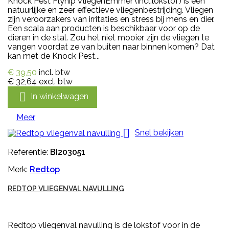
Knock Pest Flynip VliegenEmmer (incl.lokstof) is een
natuurlijke en zeer effectieve vliegenbestrijding. Vliegen
zijn veroorzakers van irritaties en stress bij mens en dier.
Een scala aan producten is beschikbaar voor op de
dieren in de stal. Zou het niet mooier zijn de vliegen te
vangen voordat ze van buiten naar binnen komen? Dat
kan met de Knock Pest...
€ 39,50
incl. btw
€ 32,64
excl. btw

In winkelwagen
Meer

Snel bekijken
Referentie:
BI203051
Merk:
Redtop
REDTOP VLIEGENVAL NAVULLING
Redtop vliegenval navulling is de lokstof voor in de