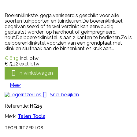
Boerenklinkstel gegalvaniseerdis geschikt voor alle
soorten tuinpoorten en tuindeuren.De boerenklinkset
gegalvaniseerd of te wel verzinkt kan eenvoudig
geplaatst worden op hardhout of geimpregneerd
hout.De boerenklinkstel is aan 2 kanten te bedienen.Zo is
de boerenklinkstel voorzien van een grondplaat met
klink en sluithaak aan de binnenkant en kruk aan...
€ 6,19
incl. btw
€ 5,12
excl. btw

In winkelwagen
Meer

Snel bekijken
Referentie:
HG15
Merk:
Talen Tools
TEGELRITZER LOS