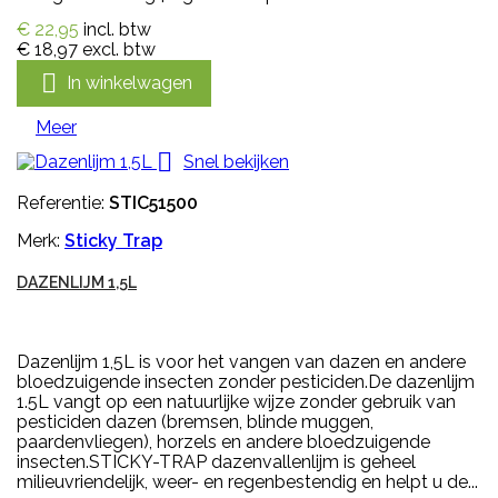
€ 22,95
incl. btw
€ 18,97
excl. btw

In winkelwagen
Meer

Snel bekijken
Referentie:
STIC51500
Merk:
Sticky Trap
DAZENLIJM 1,5L
Dazenlijm 1,5L is voor het vangen van dazen en andere
bloedzuigende insecten zonder pesticiden.De dazenlijm
1.5L vangt op een natuurlijke wijze zonder gebruik van
pesticiden dazen (bremsen, blinde muggen,
paardenvliegen), horzels en andere bloedzuigende
insecten.STICKY-TRAP dazenvallenlijm is geheel
milieuvriendelijk, weer- en regenbestendig en helpt u de...