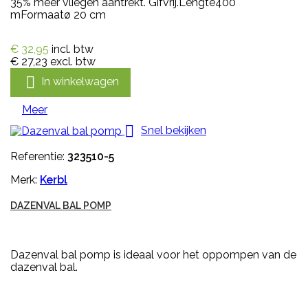
35% meer vliegen aantrekt. Gifvrij.Lengte400
mFormaatø 20 cm
€ 32,95
incl. btw
€ 27,23
excl. btw

In winkelwagen
Meer

Snel bekijken
Referentie:
323510-5
Merk:
Kerbl
DAZENVAL BAL POMP
Dazenval bal pomp is ideaal voor het oppompen van de
dazenval bal.