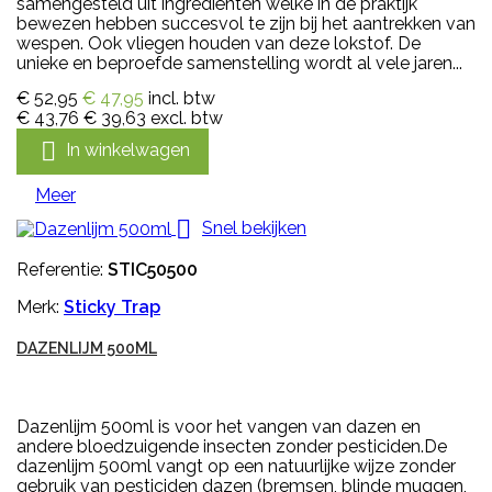
samengesteld uit ingrediënten welke in de praktijk
bewezen hebben succesvol te zijn bij het aantrekken van
wespen. Ook vliegen houden van deze lokstof. De
unieke en beproefde samenstelling wordt al vele jaren...
€ 52,95
€ 47,95
incl. btw
€ 43,76
€ 39,63
excl. btw

In winkelwagen
Meer

Snel bekijken
Referentie:
STIC50500
Merk:
Sticky Trap
DAZENLIJM 500ML
Dazenlijm 500ml is voor het vangen van dazen en
andere bloedzuigende insecten zonder pesticiden.De
dazenlijm 500ml vangt op een natuurlijke wijze zonder
gebruik van pesticiden dazen (bremsen, blinde muggen,