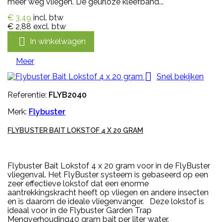
meer weg vliegen. De geurloze kleefband...
€ 3,49
incl. btw
€ 2,88
excl. btw

In winkelwagen
Meer

Snel bekijken
Referentie:
FLYB2040
Merk:
Flybuster
FLYBUSTER BAIT LOKSTOF 4 X 20 GRAM
Flybuster Bait Lokstof 4 x 20 gram voor in de FlyBuster
vliegenval. Het FlyBuster systeem is gebaseerd op een
zeer effectieve lokstof dat een enorme
aantrekkingskracht heeft op vliegen en andere insecten
en is daarom de ideale vliegenvanger. Deze lokstof is
ideaal voor in de Flybuster Garden Trap
Mengverhouding40 gram bait per liter water.