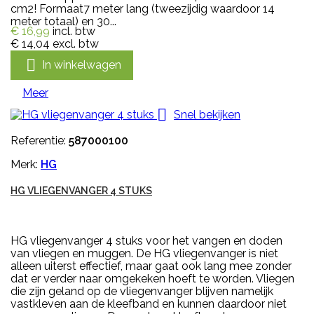
cm2! Formaat7 meter lang (tweezijdig waardoor 14
meter totaal) en 30...
€ 16,99
incl. btw
€ 14,04
excl. btw

In winkelwagen
Meer

Snel bekijken
Referentie:
587000100
Merk:
HG
HG VLIEGENVANGER 4 STUKS
HG vliegenvanger 4 stuks voor het vangen en doden
van vliegen en muggen. De HG vliegenvanger is niet
alleen uiterst effectief, maar gaat ook lang mee zonder
dat er verder naar omgekeken hoeft te worden. Vliegen
die zijn geland op de vliegenvanger blijven namelijk
vastkleven aan de kleefband en kunnen daardoor niet