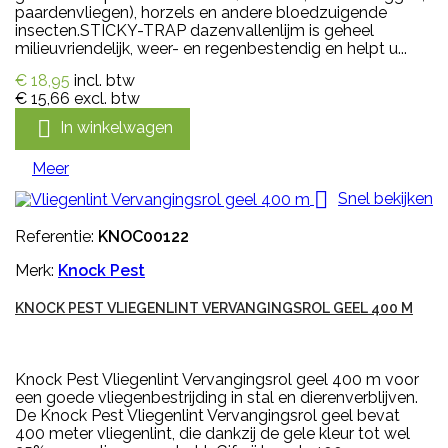
paardenvliegen), horzels en andere bloedzuigende
insecten.STICKY-TRAP dazenvallenlijm is geheel
milieuvriendelijk, weer- en regenbestendig en helpt u...
€ 18,95
incl. btw
€ 15,66
excl. btw

In winkelwagen
Meer

Snel bekijken
Referentie:
KNOC00122
Merk:
Knock Pest
KNOCK PEST VLIEGENLINT VERVANGINGSROL GEEL 400 M
Knock Pest Vliegenlint Vervangingsrol geel 400 m voor
een goede vliegenbestrijding in stal en dierenverblijven.
De Knock Pest Vliegenlint Vervangingsrol geel bevat
400 meter vliegenlint, die dankzij de gele kleur tot wel