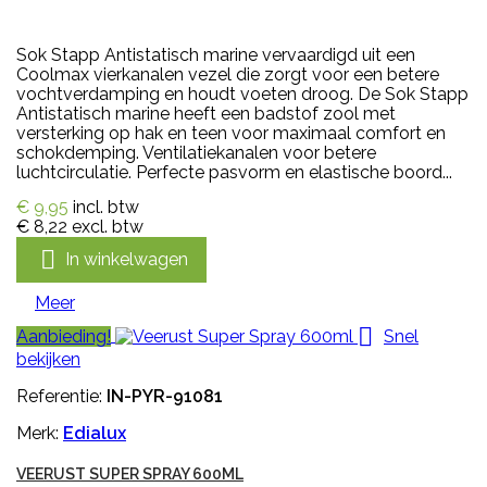
Sok Stapp Antistatisch marine vervaardigd uit een
Coolmax vierkanalen vezel die zorgt voor een betere
vochtverdamping en houdt voeten droog. De Sok Stapp
Antistatisch marine heeft een badstof zool met
versterking op hak en teen voor maximaal comfort en
schokdemping. Ventilatiekanalen voor betere
luchtcirculatie. Perfecte pasvorm en elastische boord...
€ 9,95
incl. btw
€ 8,22
excl. btw

In winkelwagen
Meer

Aanbieding!
Snel
bekijken
Referentie:
IN-PYR-91081
Merk:
Edialux
VEERUST SUPER SPRAY 600ML