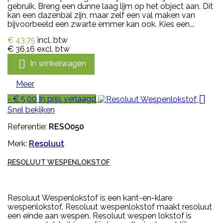
gebruik. Breng een dunne laag lijm op het object aan. Dit
kan een dazenbal zijn, maar zelf een val maken van
bijvoorbeeld een zwarte emmer kan ook. Kies een...
€ 43,75
incl. btw
€ 36,16
excl. btw

In winkelwagen
Meer

- € 5,00
In prijs verlaagd
Snel bekijken
Referentie:
RESO050
Merk:
Resoluut
RESOLUUT WESPENLOKSTOF
Resoluut Wespenlokstof is een kant-en-klare
wespenlokstof. Resoluut wespenlokstof maakt resoluut
een einde aan wespen. Resoluut wespen lokstof is