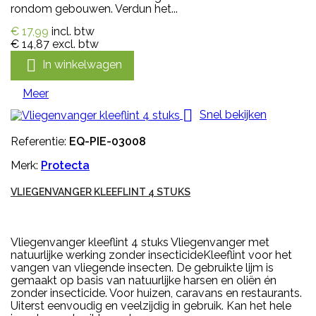
rondom gebouwen. Verdun het...
€ 17,99
incl. btw
€ 14,87
excl. btw

In winkelwagen
Meer

Snel bekijken
Referentie:
EQ-PIE-03008
Merk:
Protecta
VLIEGENVANGER KLEEFLINT 4 STUKS
Vliegenvanger kleeflint 4 stuks Vliegenvanger met
natuurlijke werking zonder insecticideKleeflint voor het
vangen van vliegende insecten. De gebruikte lijm is
gemaakt op basis van natuurlijke harsen en oliën én
zonder insecticide. Voor huizen, caravans en restaurants.
Uiterst eenvoudig en veelzijdig in gebruik. Kan het hele