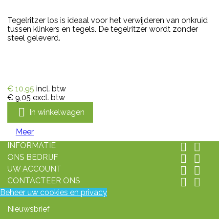
Tegelritzer los is ideaal voor het verwijderen van onkruid
tussen klinkers en tegels. De tegelritzer wordt zonder
steel geleverd.
€ 10,95
incl. btw
€ 9,05
excl. btw

In winkelwagen
Meer
INFORMATIE


ONS BEDRIJF


UW ACCOUNT


CONTACTEER ONS


Beheer uw cookies en privacy
Nieuwsbrief