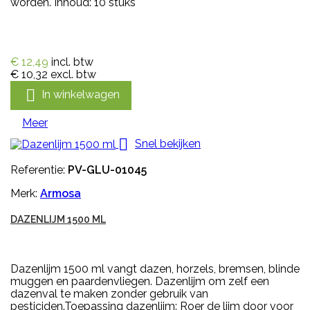
worden. Inhoud: 10 stuks
€ 12,49
incl. btw
€ 10,32
excl. btw

In winkelwagen
Meer

Snel bekijken
Referentie:
PV-GLU-01045
Merk:
Armosa
DAZENLIJM 1500 ML
Dazenlijm 1500 ml vangt dazen, horzels, bremsen, blinde
muggen en paardenvliegen. Dazenlijm om zelf een
dazenval te maken zonder gebruik van
pesticiden.Toepassing dazenlijm: Roer de lijm door voor