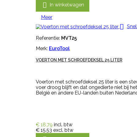

In winkelwagen
Meer

Snel
Referentie:
MVT25
Merk:
EuroTool
VOERTON MET SCHROEFDEKSEL 25 LITER
Voerton met schroefdeksel 25 liter is een st
voer droog blijft en dat ongedierte niet bij
België en andere EU-landen buiten Nederland 
€ 18,79
incl. btw
€ 15,53
excl. btw