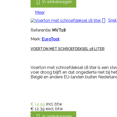

In winkelwagen
Meer

Snel
Referentie:
MVT18
Merk:
EuroTool
VOERTON MET SCHROEFDEKSEL 18 LITER
Voerton met schroefdeksel 18 liter is een st
voer droog blijft en dat ongedierte niet bij
België en andere EU-landen buiten Nederland 
€ 14,99
incl. btw
€ 12,39
excl. btw

In winkelwagen