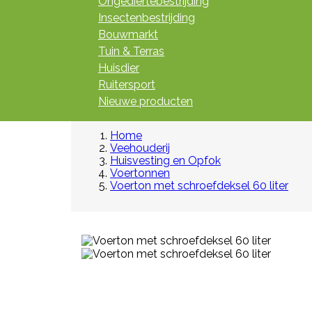
Ongediertebestrijding
Insectenbestrijding
Bouwmarkt
Tuin & Terras
Huisdier
Ruitersport
Nieuwe producten
Home
Veehouderij
Huisvesting en Opfok
Voertonnen
Voerton met schroefdeksel 60 liter