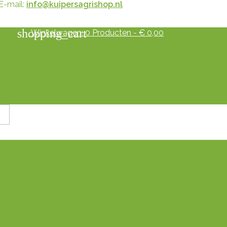
E-mail:
info@kuipersagrishop.nl
shopping_cart
Winkelwagen:
0
Producten - € 0,00