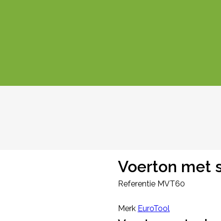
Voerton met s
Referentie
MVT60
Merk
EuroTool