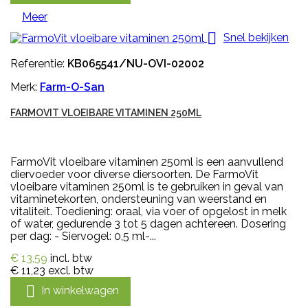
Meer

Snel bekijken
Referentie:
KB065541/NU-OVI-02002
Merk:
Farm-O-San
FARMOVIT VLOEIBARE VITAMINEN 250ML
FarmoVit vloeibare vitaminen 250ml is een aanvullend
diervoeder voor diverse diersoorten. De FarmoVit
vloeibare vitaminen 250ml is te gebruiken in geval van
vitaminetekorten, ondersteuning van weerstand en
vitaliteit. Toediening: oraal, via voer of opgelost in melk
of water, gedurende 3 tot 5 dagen achtereen. Dosering
per dag: - Siervogel: 0,5 ml-...
€ 13,59
incl. btw
€ 11,23
excl. btw

In winkelwagen