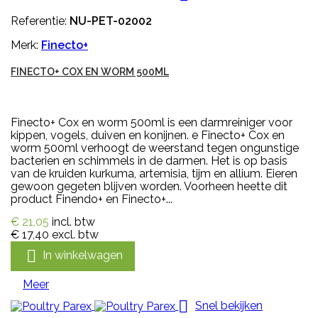
Referentie:
NU-PET-02002
Merk:
Finecto+
FINECTO+ COX EN WORM 500ML
Finecto+ Cox en worm 500ml is een darmreiniger voor
kippen, vogels, duiven en konijnen. e Finecto+ Cox en
worm 500ml verhoogt de weerstand tegen ongunstige
bacterien en schimmels in de darmen. Het is op basis
van de kruiden kurkuma, artemisia, tijm en allium. Eieren
gewoon gegeten blijven worden. Voorheen heette dit
product Finendo+ en Finecto+...
€ 21,05
incl. btw
€ 17,40
excl. btw

In winkelwagen
Meer

Snel bekijken