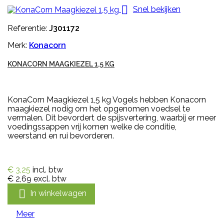

Snel bekijken
Referentie:
J301172
Merk:
Konacorn
KONACORN MAAGKIEZEL 1,5 KG
KonaCorn Maagkiezel 1,5 kg Vogels hebben Konacorn
maagkiezel nodig om het opgenomen voedsel te
vermalen. Dit bevordert de spijsvertering, waarbij er meer
voedingssappen vrij komen welke de conditie,
weerstand en rui bevorderen.
€ 3,25
incl. btw
€ 2,69
excl. btw

In winkelwagen
Meer