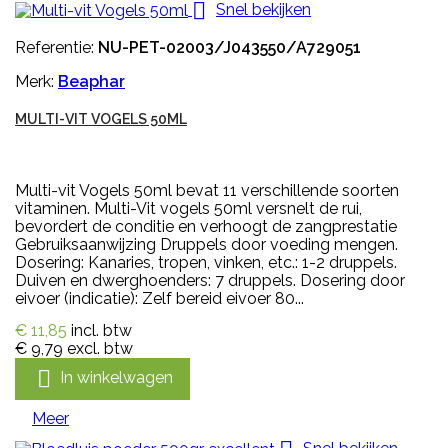

Snel bekijken
Referentie:
NU-PET-02003/J043550/A729051
Merk:
Beaphar
MULTI-VIT VOGELS 50ML
Multi-vit Vogels 50ml bevat 11 verschillende soorten
vitaminen. Multi-Vit vogels 50ml versnelt de rui,
bevordert de conditie en verhoogt de zangprestatie
Gebruiksaanwijzing Druppels door voeding mengen.
Dosering: Kanaries, tropen, vinken, etc.: 1-2 druppels.
Duiven en dwerghoenders: 7 druppels. Dosering door
eivoer (indicatie): Zelf bereid eivoer 80...
€ 11,85
incl. btw
€ 9,79
excl. btw

In winkelwagen
Meer