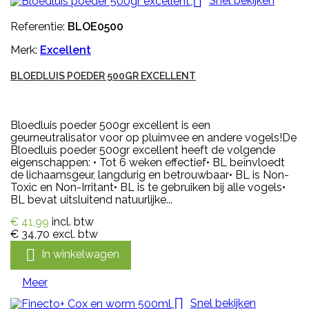

Snel bekijken
Referentie:
BLOE0500
Merk:
Excellent
BLOEDLUIS POEDER 500GR EXCELLENT
Bloedluis poeder 500gr excellent is een
geurneutralisator voor op pluimvee en andere vogels!De
Bloedluis poeder 500gr excellent heeft de volgende
eigenschappen: • Tot 6 weken effectief• BL beïnvloedt
de lichaamsgeur, langdurig en betrouwbaar• BL is Non-
Toxic en Non-Irritant• BL is te gebruiken bij alle vogels•
BL bevat uitsluitend natuurlijke...
€ 41,99
incl. btw
€ 34,70
excl. btw

In winkelwagen
Meer

Snel bekijken