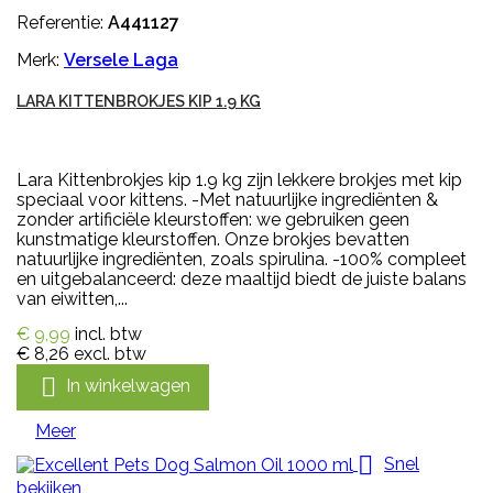
Referentie:
A441127
Merk:
Versele Laga
LARA KITTENBROKJES KIP 1.9 KG
Lara Kittenbrokjes kip 1.9 kg zijn lekkere brokjes met kip
speciaal voor kittens. -Met natuurlijke ingrediënten &
zonder artificiële kleurstoffen: we gebruiken geen
kunstmatige kleurstoffen. Onze brokjes bevatten
natuurlijke ingrediënten, zoals spirulina. -100% compleet
en uitgebalanceerd: deze maaltijd biedt de juiste balans
van eiwitten,...
€ 9,99
incl. btw
€ 8,26
excl. btw

In winkelwagen
Meer

Snel
bekijken