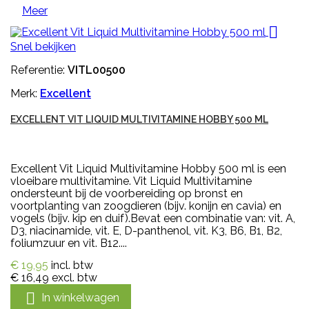
Meer

Snel bekijken
Referentie:
VITL00500
Merk:
Excellent
EXCELLENT VIT LIQUID MULTIVITAMINE HOBBY 500 ML
Excellent Vit Liquid Multivitamine Hobby 500 ml is een
vloeibare multivitamine. Vit Liquid Multivitamine
ondersteunt bij de voorbereiding op bronst en
voortplanting van zoogdieren (bijv. konijn en cavia) en
vogels (bijv. kip en duif).Bevat een combinatie van: vit. A,
D3, niacinamide, vit. E, D-panthenol, vit. K3, B6, B1, B2,
foliumzuur en vit. B12....
€ 19,95
incl. btw
€ 16,49
excl. btw

In winkelwagen