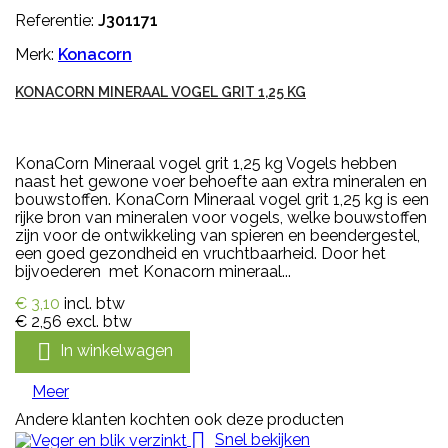
Referentie:
J301171
Merk:
Konacorn
KONACORN MINERAAL VOGEL GRIT 1,25 KG
KonaCorn Mineraal vogel grit 1,25 kg Vogels hebben
naast het gewone voer behoefte aan extra mineralen en
bouwstoffen. KonaCorn Mineraal vogel grit 1,25 kg is een
rijke bron van mineralen voor vogels, welke bouwstoffen
zijn voor de ontwikkeling van spieren en beendergestel,
een goed gezondheid en vruchtbaarheid. Door het
bijvoederen met Konacorn mineraal...
€ 3,10
incl. btw
€ 2,56
excl. btw

In winkelwagen
Meer
Andere klanten kochten ook deze producten

Snel bekijken