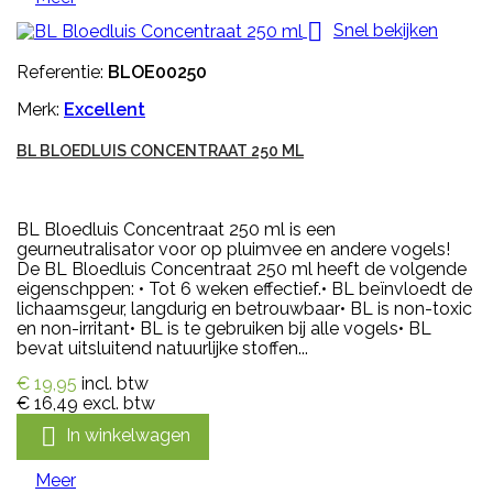

Snel bekijken
Referentie:
BLOE00250
Merk:
Excellent
BL BLOEDLUIS CONCENTRAAT 250 ML
BL Bloedluis Concentraat 250 ml is een
geurneutralisator voor op pluimvee en andere vogels!
De BL Bloedluis Concentraat 250 ml heeft de volgende
eigenschppen: • Tot 6 weken effectief.• BL beïnvloedt de
lichaamsgeur, langdurig en betrouwbaar• BL is non-toxic
en non-irritant• BL is te gebruiken bij alle vogels• BL
bevat uitsluitend natuurlijke stoffen...
€ 19,95
incl. btw
€ 16,49
excl. btw

In winkelwagen
Meer