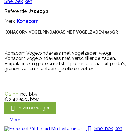
Snel bekijken
Referentie:
J304090
Merk:
Konacorn
KONACORN VOGELPINDAKAAS MET VOGELZADEN 550GR
Konacorn Vogelpindakaas met vogelzaden 550gr
Konacorn vogelpindakaas met verschillende zaden.
Verpakt in een grote kunststof pot en bestaat uit pinda's,
granen, zaden, plantaardige olie en vetten.
€ 2,99
incl. btw
€ 2,47
excl. btw

In winkelwagen
Meer

Snel bekijken