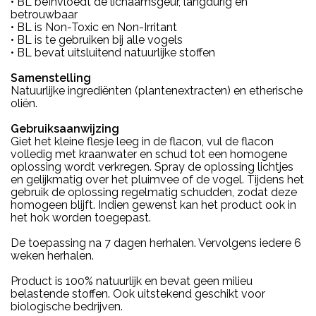
• BL beïnvloedt de lichaamsgeur, langdurig en
betrouwbaar
• BL is Non-Toxic en Non-Irritant
• BL is te gebruiken bij alle vogels
• BL bevat uitsluitend natuurlijke stoffen
Samenstelling
Natuurlijke ingrediënten (plantenextracten) en etherische
oliën.
Gebruiksaanwijzing
Giet het kleine flesje leeg in de flacon, vul de flacon
volledig met kraanwater en schud tot een homogene
oplossing wordt verkregen. Spray de oplossing lichtjes
en gelijkmatig over het pluimvee of de vogel. Tijdens het
gebruik de oplossing regelmatig schudden, zodat deze
homogeen blijft. Indien gewenst kan het product ook in
het hok worden toegepast.
De toepassing na 7 dagen herhalen. Vervolgens iedere 6
weken herhalen.
Product is 100% natuurlijk en bevat geen milieu
belastende stoffen. Ook uitstekend geschikt voor
biologische bedrijven.