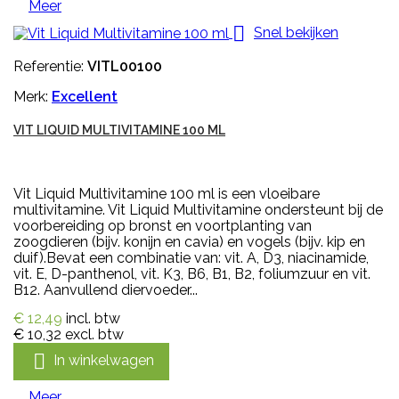
Meer

Snel bekijken
Referentie:
VITL00100
Merk:
Excellent
VIT LIQUID MULTIVITAMINE 100 ML
Vit Liquid Multivitamine 100 ml is een vloeibare
multivitamine. Vit Liquid Multivitamine ondersteunt bij de
voorbereiding op bronst en voortplanting van
zoogdieren (bijv. konijn en cavia) en vogels (bijv. kip en
duif).Bevat een combinatie van: vit. A, D3, niacinamide,
vit. E, D-panthenol, vit. K3, B6, B1, B2, foliumzuur en vit.
B12. Aanvullend diervoeder...
€ 12,49
incl. btw
€ 10,32
excl. btw

In winkelwagen
Meer