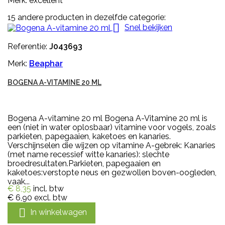
Merk: excellent
15 andere producten in dezelfde categorie:

Snel bekijken
Referentie:
J043693
Merk:
Beaphar
BOGENA A-VITAMINE 20 ML
Bogena A-vitamine 20 ml Bogena A-Vitamine 20 ml is
een (niet in water oplosbaar) vitamine voor vogels, zoals
parkieten, papegaaien, kaketoes en kanaries.
Verschijnselen die wijzen op vitamine A-gebrek: Kanaries
(met name recessief witte kanaries): slechte
broedresultaten.Parkieten, papegaaien en
kaketoes:verstopte neus en gezwollen boven-oogleden,
vaak...
€ 8,35
incl. btw
€ 6,90
excl. btw

In winkelwagen