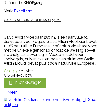
Referentie:
KNOF5013
Merk:
Excellent
GARLIC ALLICIN VLOEIBAAR 250 ML
Garlic Allicin Vloeibaar 250 ml is een aanvullend
diervoeder voor vogels. Garlic Allicin vloeibaar bevat
100% natuurlijke Europese knoflook in vloeibare vorm
met de unieke eigenschap omdat de werking zowel
inwendig als uitwendig is! Voedermiddel voor
kooivogels, duiven, watervogels en pluimvee.Garlic
Allicin Liquid bevat puur 100% natuurlijke Europese...
€ 10,45
incl. btw
€ 8,64
excl. btw

In winkelwagen
Meer

Snel
bekijken