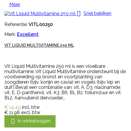
Meer

Snel bekijken
Referentie:
VITL00250
Merk:
Excellent
VIT LIQUID MULTIVITAMINE 250 ML
Vit Liquid Multivitamine 250 ml is een vloeibare
multivitamine. Vit Liquid Multivitamine ondersteunt bij de
voorbereiding op bronst en voortplanting van
zoogdieren (bijv. konijn en cavia) en vogels (bijv. kip en
duif).Bevat een combinatie van: vit. A, D3, niacinamide,
vit. E, D-panthenol, vit. K3, B6, B1, B2, foliumzuur en vit.
B12. Aanvullend diervoeder...
€ 14,49
incl. btw
€ 11,98
excl. btw

In winkelwagen