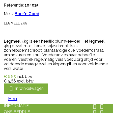
Referentie:
104015
Merk:
Boer'n Goed
LEGMEEL 4KG
Legmeel 4kg is een heerlijk pluimveevoer. Het legmeel
4kg bevat mais, tarwe, sojaschroot, kalk,
zonnebloemschroot, plantaardige olie, voederfosfaat,
aminozuren en zout. Voederadvies:naar behoefte
voeren. verstrek regelmatig vers voer. Zorg altijd voor
voldoende maagkiezel en kippengrit en voor voldoende
vers water.
€ 6,85
incl. btw
€ 5,66
excl. btw

In winkelwagen
Meer
INFORMATIE


ONS BEDRIJF

