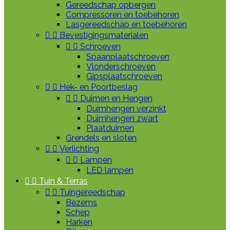
Gereedschap opbergen
Compressoren en toebehoren
Lasgereedschap en toebehoren


Bevestigingsmaterialen


Schroeven
Spaanplaatschroeven
Vlonderschroeven
Gipsplaatschroeven


Hek- en Poortbeslag


Duimen en Hengen
Duimhengen verzinkt
Duimhengen zwart
Plaatduimen
Grendels en sloten


Verlichting


Lampen
LED lampen


Tuin & Terras


Tuingereedschap
Bezems
Schep
Harken