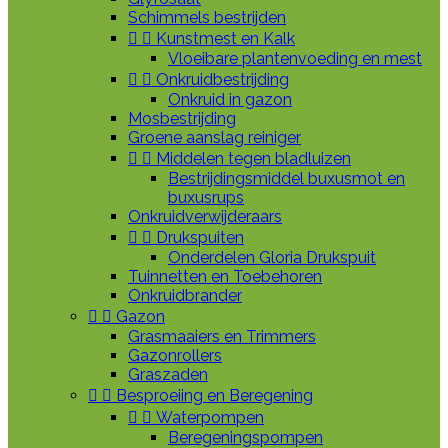
Schimmels bestrijden


Kunstmest en Kalk
Vloeibare plantenvoeding en mest


Onkruidbestrijding
Onkruid in gazon
Mosbestrijding
Groene aanslag reiniger


Middelen tegen bladluizen
Bestrijdingsmiddel buxusmot en
buxusrups
Onkruidverwijderaars


Drukspuiten
Onderdelen Gloria Drukspuit
Tuinnetten en Toebehoren
Onkruidbrander


Gazon
Grasmaaiers en Trimmers
Gazonrollers
Graszaden


Besproeiing en Beregening


Waterpompen
Beregeningspompen