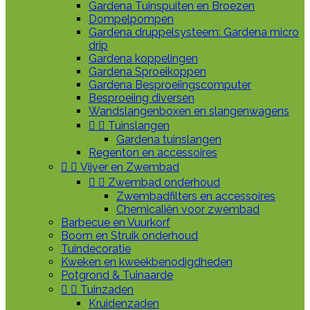
Gardena Tuinspuiten en Broezen
Dompelpompen
Gardena druppelsysteem: Gardena micro
drip
Gardena koppelingen
Gardena Sproeikoppen
Gardena Besproeiingscomputer
Besproeiing diversen
Wandslangenboxen en slangenwagens


Tuinslangen
Gardena tuinslangen
Regenton en accessoires


Vijver en Zwembad


Zwembad onderhoud
Zwembadfilters en accessoires
Chemicaliën voor zwembad
Barbecue en Vuurkorf
Boom en Struik onderhoud
Tuindecoratie
Kweken en kweekbenodigdheden
Potgrond & Tuinaarde


Tuinzaden
Kruidenzaden