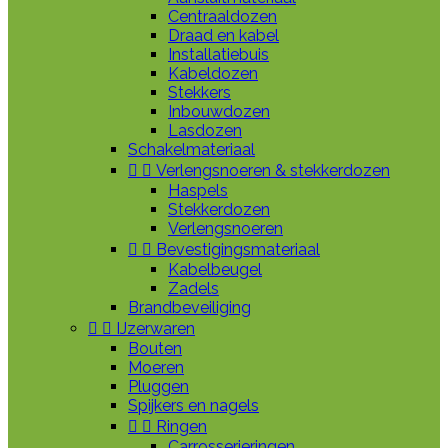
Centraaldozen
Draad en kabel
Installatiebuis
Kabeldozen
Stekkers
Inbouwdozen
Lasdozen
Schakelmateriaal


Verlengsnoeren & stekkerdozen
Haspels
Stekkerdozen
Verlengsnoeren


Bevestigingsmateriaal
Kabelbeugel
Zadels
Brandbeveiliging


IJzerwaren
Bouten
Moeren
Pluggen
Spijkers en nagels


Ringen
Carrosserieringen