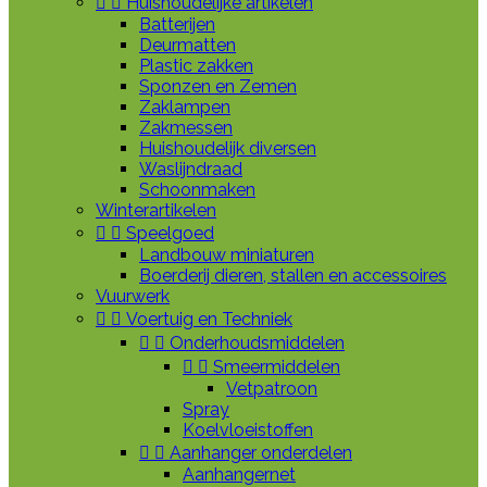


Huishoudelijke artikelen
Batterijen
Deurmatten
Plastic zakken
Sponzen en Zemen
Zaklampen
Zakmessen
Huishoudelijk diversen
Waslijndraad
Schoonmaken
Winterartikelen


Speelgoed
Landbouw miniaturen
Boerderij dieren, stallen en accessoires
Vuurwerk


Voertuig en Techniek


Onderhoudsmiddelen


Smeermiddelen
Vetpatroon
Spray
Koelvloeistoffen


Aanhanger onderdelen
Aanhangernet