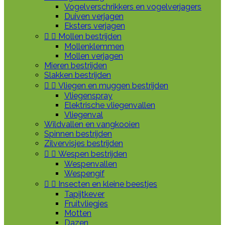
Vogelverschrikkers en vogelverjagers
Duiven verjagen
Eksters verjagen


Mollen bestrijden
Mollenklemmen
Mollen verjagen
Mieren bestrijden
Slakken bestrijden


Vliegen en muggen bestrijden
Vliegenspray
Elektrische vliegenvallen
Vliegenval
Wildvallen en vangkooien
Spinnen bestrijden
Zilvervisjes bestrijden


Wespen bestrijden
Wespenvallen
Wespengif


Insecten en kleine beestjes
Tapijtkever
Fruitvliegjes
Motten
Dazen