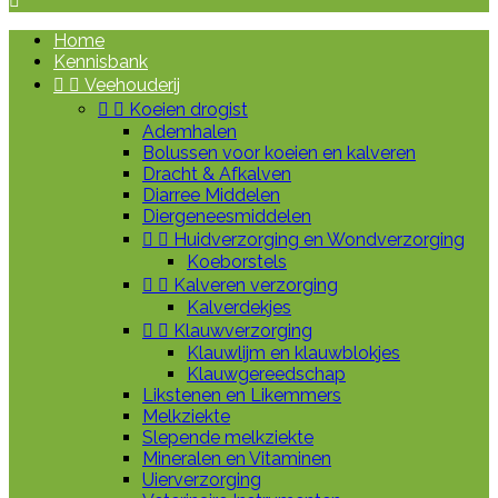

Home
Kennisbank


Veehouderij


Koeien drogist
Ademhalen
Bolussen voor koeien en kalveren
Dracht & Afkalven
Diarree Middelen
Diergeneesmiddelen


Huidverzorging en Wondverzorging
Koeborstels


Kalveren verzorging
Kalverdekjes


Klauwverzorging
Klauwlijm en klauwblokjes
Klauwgereedschap
Likstenen en Likemmers
Melkziekte
Slepende melkziekte
Mineralen en Vitaminen
Uierverzorging