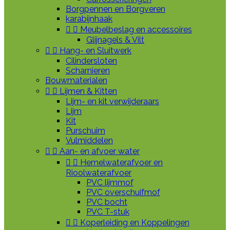
Borgpennen en Borgveren
karabijnhaak


Meubelbeslag en accessoires
Glijnagels & Vilt


Hang- en Sluitwerk
Cilindersloten
Scharnieren
Bouwmaterialen


Lijmen & Kitten
Lijm- en kit verwijderaars
Lijm
Kit
Purschuim
Vulmiddelen


Aan- en afvoer water


Hemelwaterafvoer en
Rioolwaterafvoer
PVC lijmmof
PVC overschuifmof
PVC bocht
PVC T-stuk


Koperleiding en Koppelingen