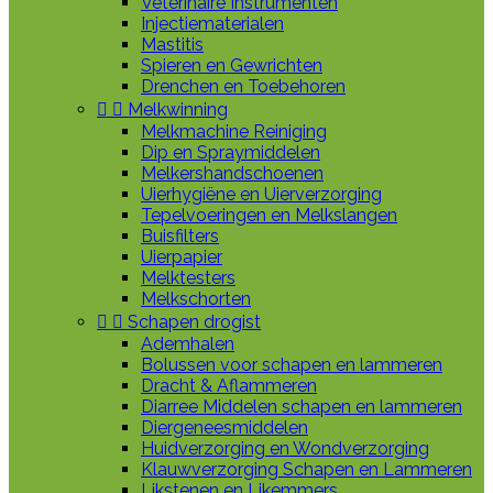
Veterinaire Instrumenten
Injectiematerialen
Mastitis
Spieren en Gewrichten
Drenchen en Toebehoren


Melkwinning
Melkmachine Reiniging
Dip en Spraymiddelen
Melkershandschoenen
Uierhygiëne en Uierverzorging
Tepelvoeringen en Melkslangen
Buisfilters
Uierpapier
Melktesters
Melkschorten


Schapen drogist
Ademhalen
Bolussen voor schapen en lammeren
Dracht & Aflammeren
Diarree Middelen schapen en lammeren
Diergeneesmiddelen
Huidverzorging en Wondverzorging
Klauwverzorging Schapen en Lammeren
Likstenen en Likemmers