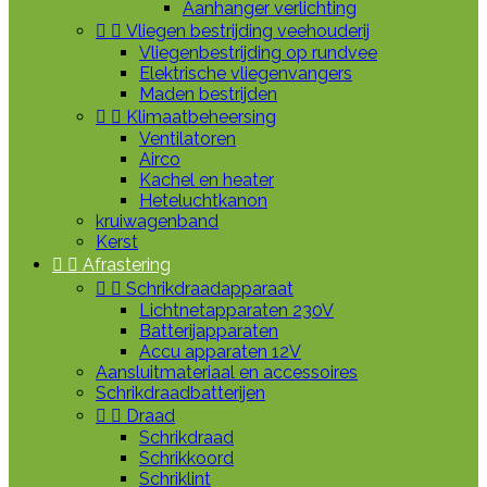
Aanhanger verlichting


Vliegen bestrijding veehouderij
Vliegenbestrijding op rundvee
Elektrische vliegenvangers
Maden bestrijden


Klimaatbeheersing
Ventilatoren
Airco
Kachel en heater
Heteluchtkanon
kruiwagenband
Kerst


Afrastering


Schrikdraadapparaat
Lichtnetapparaten 230V
Batterijapparaten
Accu apparaten 12V
Aansluitmateriaal en accessoires
Schrikdraadbatterijen


Draad
Schrikdraad
Schrikkoord
Schriklint