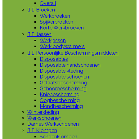
Overall


Broeken
Werkbroeken
Spijkerbroeken
Korte Werkbroeken


Jassen
Werkjassen
Werk bodywarmers


Persoonlijke Beschermingsmiddelen
Disposables
Disposable handschoenen
Disposable kleding
Disposable schoenen
Gelaatsbescherming
Gehoorbescherming
Kniebescherming
Oogbescherming
Mondbescherming
Winterkleding
Werkschoenen
Dames Werkschoenen


Klompen
Schoenklompen