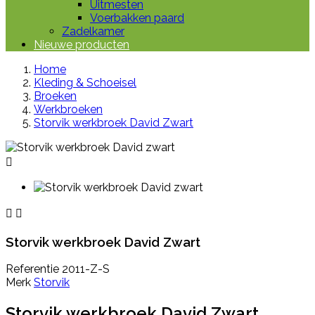
Uitmesten
Voerbakken paard
Zadelkamer
Nieuwe producten
Home
Kleding & Schoeisel
Broeken
Werkbroeken
Storvik werkbroek David Zwart



Storvik werkbroek David Zwart
Referentie
2011-Z-S
Merk
Storvik
Storvik werkbroek David Zwart