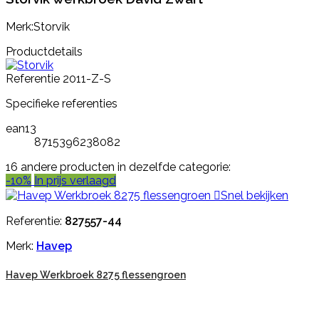
Merk:Storvik
Productdetails
Referentie
2011-Z-S
Specifieke referenties
ean13
8715396238082
16 andere producten in dezelfde categorie:
-10%
In prijs verlaagd

Snel bekijken
Referentie:
827557-44
Merk:
Havep
Havep Werkbroek 8275 flessengroen