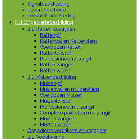
Signalisatiekleding
Lederonderhoud
Teekwerende kleding


Ongediertebestrijding


Ratten bestrijden
Rattengif
Rattenval en Rattenklem
Voerdozen Ratten
Rattenlokstof
Professioneel rattengif
Ratten vangen
Ratten weren


Muizenbestrijding
Muizengif
Muizenval en muizenklem
Voerdozen Muizen
Muizenlokstof
Professioneel muizengif
Complete pakketten muizengif
Muizen vangen
Muizen weren
Ongedierte verdrijvers en verjagers


Vogelwering