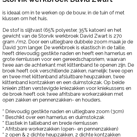
is ideaal om in te werken op de bouw, in de tuin of met
klussen om het huis.
De stof is slijtvast (65% polyester, 35% katoen) en het
gewicht van de Storvik werkbroek David Zwart is 270
gram /m2. Door een uitlegbare dubbele zoom maak je de
David 3cm langer. De werkbroek is elastisch in de taille,
heeft drievoudig gestikte naden en heeft een hamerlus en
grote riemlussen voor een gereedschapsriem, waarvan
twee aan de achterkant met klittenband te openen zijn. De
broek heeft ook verschillende zakken, namelijk: twee open
en twee met klittenband afsluitbare heupzakken, twee
klittenband kontzakken en een duimstokzak. Op beide
knieën zitten verstevigde kniezakken voor kniekussens en
de broek heeft ook twee afritsbare workerzakken met
open zakken en pennenzakken- en houders.
* Drievoudig gestikte naden en uitlegbare zoom (3cm)
* Beschikt over een hamerlus en duimstokzak
* Elastiek in tailleband en brede riemlussen
* Afritsbare workerzakken (open- en pennenzakken)
* 2 open & 2 dichte heupzakken, 2 dichte kontzakken