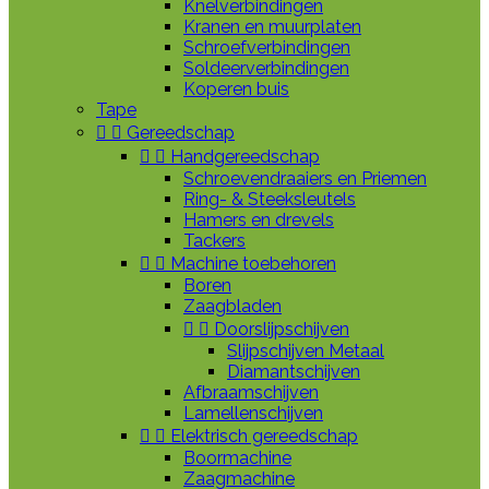
Knelverbindingen
Kranen en muurplaten
Schroefverbindingen
Soldeerverbindingen
Koperen buis
Tape


Gereedschap


Handgereedschap
Schroevendraaiers en Priemen
Ring- & Steeksleutels
Hamers en drevels
Tackers


Machine toebehoren
Boren
Zaagbladen


Doorslijpschijven
Slijpschijven Metaal
Diamantschijven
Afbraamschijven
Lamellenschijven


Elektrisch gereedschap
Boormachine
Zaagmachine