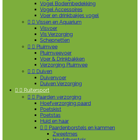
Vogel Bodembedekking
Vogel Accessoires
Voer en drinkbakjes vogel


Vissen en Aquarium
Visvoer
Vis Verzorging
Schepnetten


Pluimvee
Pluimveevoer
Voer & Drinkbakken
Verzorging Pluimvee


Duiven
Duivenvoer
Duiven Verzorging


Ruitersport


Paarden verzorging
Hoefverzorging paard
Poetskist
Poetstas
Huid en haar


Paardenborstels en kammen
Zweetmes
Hoofdborstels