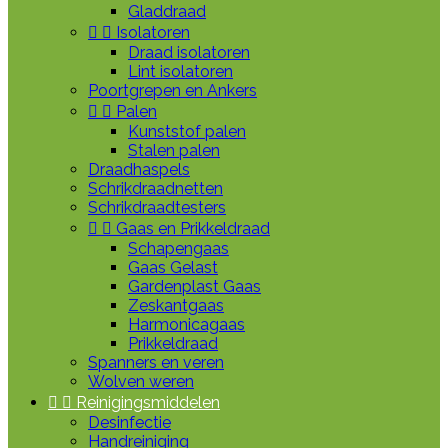
Gladdraad


Isolatoren
Draad isolatoren
Lint isolatoren
Poortgrepen en Ankers


Palen
Kunststof palen
Stalen palen
Draadhaspels
Schrikdraadnetten
Schrikdraadtesters


Gaas en Prikkeldraad
Schapengaas
Gaas Gelast
Gardenplast Gaas
Zeskantgaas
Harmonicagaas
Prikkeldraad
Spanners en veren
Wolven weren


Reinigingsmiddelen
Desinfectie
Handreiniging