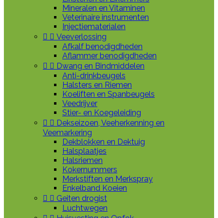
Mineralen en Vitaminen
Veterinaire instrumenten
Injectiematerialen


Veeverlossing
Afkalf benodigdheden
Aflammer benodigdheden


Dwang en Bindmiddelen
Anti-drinkbeugels
Halsters en Riemen
Koeliften en Spanbeugels
Veedrijver
Stier- en Koegeleiding


Dekseizoen, Veeherkenning en
Veemarkering
Dekblokken en Dektuig
Halsplaatjes
Halsriemen
Kokernummers
Merkstiften en Merkspray
Enkelband Koeien


Geiten drogist
Luchtwegen