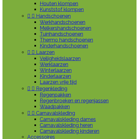
Houten klompen
Kunststof klompen


Handschoenen
Werkhandschoenen
Melkershandschoenen
Tuinhandschoenen
Thermo handschoenen
Kinderhandschoenen


Laarzen
Veiligheidslaarzen
Werklaarzen
Winterlaarzen
Kinderlaarzen
Laarzen vrije tijd


Regenkleding
Regenpakken
Regenbroeken en regenjassen
Waadpakken


Carnavalskleding
Carnavalskleding dames
Carnavalskleding heren
Carnavalskleding kinderen
Accessoires