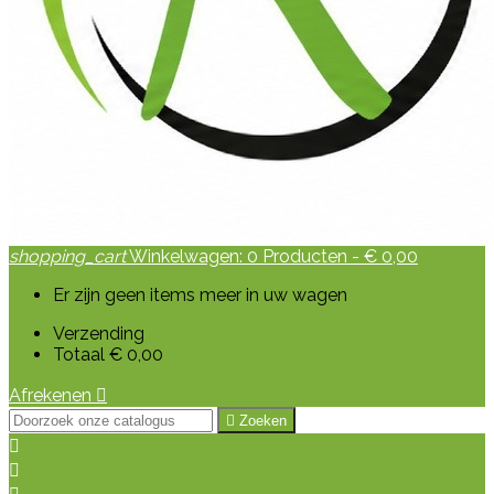
shopping_cart
Winkelwagen:
0
Producten - € 0,00
Er zijn geen items meer in uw wagen
Verzending
Totaal
€ 0,00
Afrekenen


Zoeken

