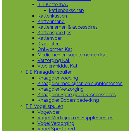


Kattenbak
kattenbakschep
Kattenkussen
Kattenmand
Kattenriemen & accessoires
Kattenspeeltjes
Kattenvoer
Krabpalen
Ontwormen Kat
Medicijnen en supplementen kat
Verzorging Kat
Vlooienmiddel Kat


Knaagdier spullen
Knaagdier voeding
Knaagdier medicijnen en supplementen
Knaagdier Verzorging
Knaagdier Speelgoed & Accessoires
Knaagdier Bodembedekking


Vogel spullen
Vogelvoer
Vogel Medicijnen en Supplementen
Vogel Verzorging
Vogel Speelgoed