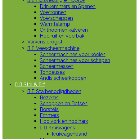


Huisvesting en Opfok
Drinkemmers en Spenen
Voertonnen
Voerscheppen
Warmtelamp
Onthoornen kalveren
Hooiruif en voerbak
Varkens drogist


Veescheermachine
Scheermachines voor koeien
Scheermachines voor schapen
Scheermessen
Tondeuses
Andis scheerkoppen


Stal & Erf


Stalbenodigdheden
Bezems
Schoppen en Batsen
Borstels
Emmers
Hooivork en hooihark


Kruiwagens
kruiwagenband