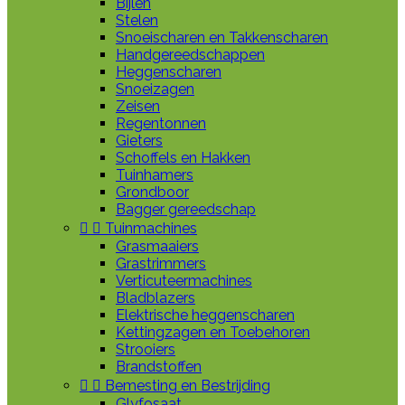
Bijlen
Stelen
Snoeischaren en Takkenscharen
Handgereedschappen
Heggenscharen
Snoeizagen
Zeisen
Regentonnen
Gieters
Schoffels en Hakken
Tuinhamers
Grondboor
Bagger gereedschap


Tuinmachines
Grasmaaiers
Grastrimmers
Verticuteermachines
Bladblazers
Elektrische heggenscharen
Kettingzagen en Toebehoren
Strooiers
Brandstoffen


Bemesting en Bestrijding
Glyfosaat