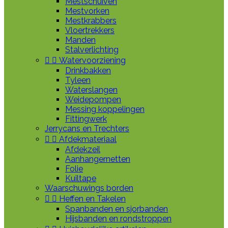
Mestschuiven
Mestvorken
Mestkrabbers
Vloertrekkers
Manden
Stalverlichting


Watervoorziening
Drinkbakken
Tyleen
Waterslangen
Weidepompen
Messing koppelingen
Fittingwerk
Jerrycans en Trechters


Afdekmateriaal
Afdekzeil
Aanhangernetten
Folie
Kuiltape
Waarschuwings borden


Heffen en Takelen
Spanbanden en sjorbanden
Hijsbanden en rondstroppen