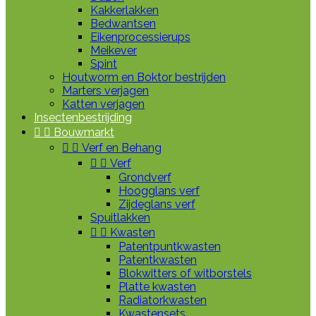
Kakkerlakken
Bedwantsen
Eikenprocessierups
Meikever
Spint
Houtworm en Boktor bestrijden
Marters verjagen
Katten verjagen
Insectenbestrijding


Bouwmarkt


Verf en Behang


Verf
Grondverf
Hoogglans verf
Zijdeglans verf
Spuitlakken


Kwasten
Patentpuntkwasten
Patentkwasten
Blokwitters of witborstels
Platte kwasten
Radiatorkwasten
Kwastensets