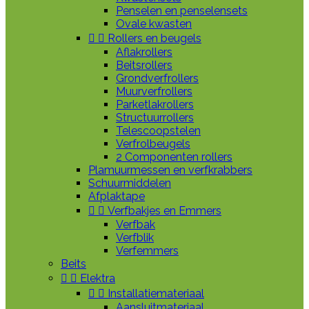
Penselen en penselensets
Ovale kwasten


Rollers en beugels
Aflakrollers
Beitsrollers
Grondverfrollers
Muurverfrollers
Parketlakrollers
Structuurrollers
Telescoopstelen
Verfrolbeugels
2 Componenten rollers
Plamuurmessen en verfkrabbers
Schuurmiddelen
Afplaktape


Verfbakjes en Emmers
Verfbak
Verfblik
Verfemmers
Beits


Elektra


Installatiemateriaal
Aansluitmateriaal