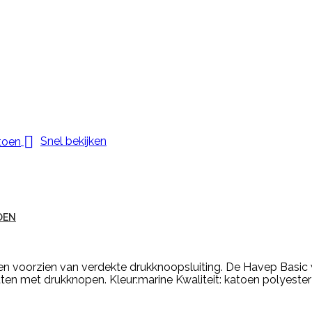

Snel bekijken
OEN
n voorzien van verdekte drukknoopsluiting. De Havep Basic 
en met drukknopen. Kleur:marine Kwaliteit: katoen polyeste