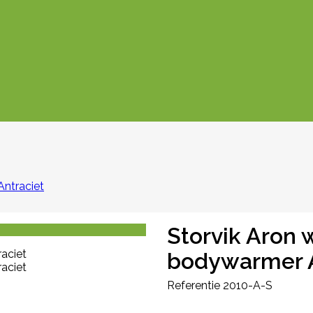
Antraciet
Storvik Aron 
bodywarmer A
Referentie
2010-A-S