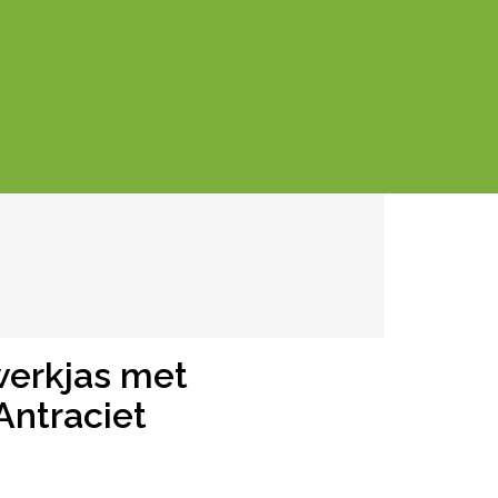
werkjas met
ntraciet