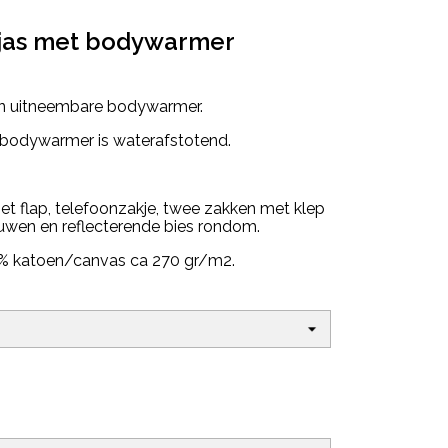
kjas met bodywarmer
een uitneembare bodywarmer.
 bodywarmer is waterafstotend.
t flap, telefoonzakje, twee zakken met klep
ouwen en reflecterende bies rondom.
35% katoen/canvas ca 270 gr/m2.