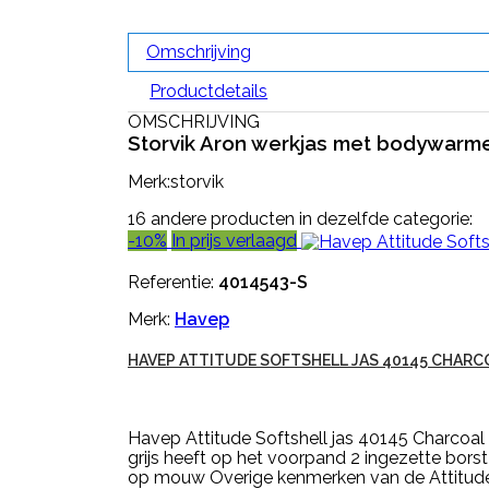
Omschrijving
Productdetails
OMSCHRIJVING
Storvik Aron werkjas met bodywarme
Merk:storvik
16 andere producten in dezelfde categorie:
-10%
In prijs verlaagd
Referentie:
4014543-S
Merk:
Havep
HAVEP ATTITUDE SOFTSHELL JAS 40145 CHARC
Havep Attitude Softshell jas 40145 Charcoal gr
grijs heeft op het voorpand 2 ingezette bor
op mouw Overige kenmerken van de Attitude S